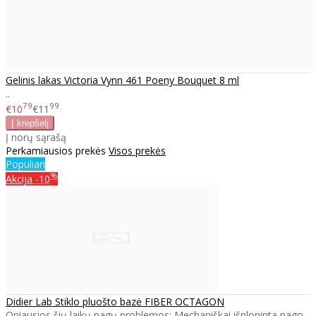
Gelinis lakas Victoria Vynn 461 Poeny Bouquet 8 ml
..
79
99
€10
€11
Į norų sąrašą
Perkamiausios prekės
Visos prekės
Populiari
%
Akcija
-10
Didier Lab Stiklo pluošto bazė FIBER OCTAGON
Opiausios šių laikų nagų problemos: Mechaniškai išploninta nago