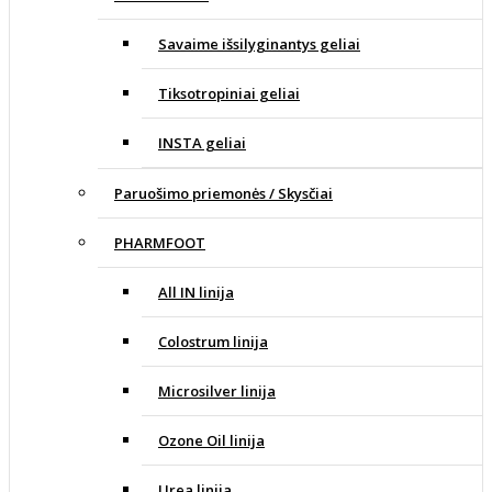
Savaime išsilyginantys geliai
Tiksotropiniai geliai
INSTA geliai
Paruošimo priemonės / Skysčiai
PHARMFOOT
All IN linija
Colostrum linija
Microsilver linija
Ozone Oil linija
Urea linija