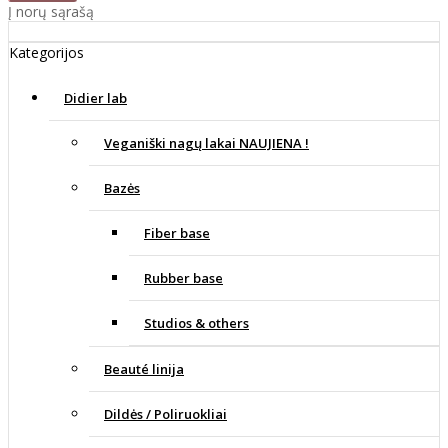
Į norų sąrašą
Kategorijos
Didier lab
Veganiški nagų lakai NAUJIENA !
Bazės
Fiber base
Rubber base
Studios & others
Beauté linija
Dildės / Poliruokliai