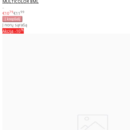
MULTICOLOR 8ML
..
79
99
€10
€11
Į norų sąrašą
%
Akcija
-10