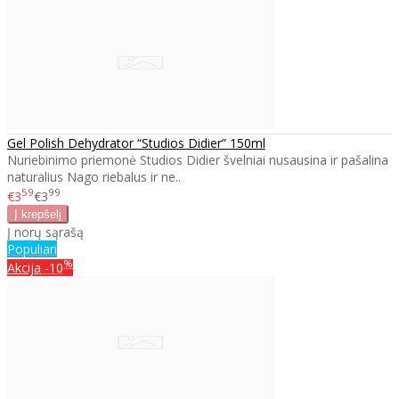
Gel Polish Dehydrator “Studios Didier” 150ml
Nuriebinimo priemonė Studios Didier švelniai nusausina ir pašalina
naturalius Nago riebalus ir ne..
59
99
€3
€3
Į norų sąrašą
Populiari
%
Akcija
-10