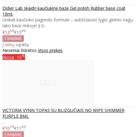
Didier Lab skaidri kaučiukinė bazė Gel polish Rubber base coat
10ml.
Unikali kaučiuko pagrindo formulė – aukščiausio lygio gelinio nagų
lako bazė rinkoje! Ji ti..
59
99
€12
€13
Į norų sąrašą
Neseniai žiūrėtos
Visos prekės
%
Akcija
-10
VICTORIA VYNN TOPAS SU BLIZGUČIAIS NO WIPE SHIMMER
PURPLE 8ML
..
79
99
€10
€11