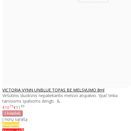
VICTORIA VYNN UNBLUE TOPAS BE MELSVUMO 8ml
Viršutinis sluoksnis nepaliekantis melsvo atspalvio. Ypač tinka
tamsioms spalvoms dengti. &..
79
99
€10
€11
Į norų sąrašą
Naujiena
%