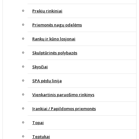
Prekių rinkiniai
Priemonės nagų odelėms
Rankų ir kūno losjonai
Skulptūrinės polybazės
Skysčiai
SPA pėdų linija
Vienkartinis paruošimo rinkinys
Įrankiai / Papildomos priemonės
Topai
Teptukai