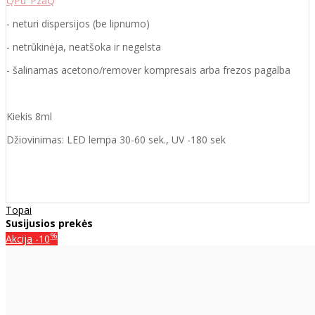
QPu_PzaQ
- neturi dispersijos (be lipnumo)
- netrūkinėja, neatšoka ir negelsta
- šalinamas acetono/remover kompresais arba frezos pagalba
Kiekis 8ml
Džiovinimas: LED lempa 30-60 sek., UV -180 sek
Topai
Susijusios prekės
%
Akcija
-10