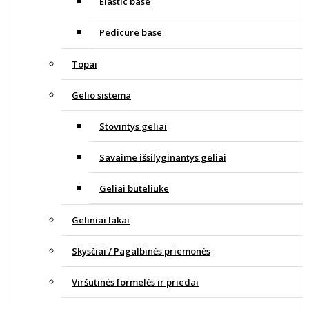
Elastic base
Pedicure base
Topai
Gelio sistema
Stovintys geliai
Savaime išsilyginantys geliai
Geliai buteliuke
Geliniai lakai
Skysčiai / Pagalbinės priemonės
Viršutinės formelės ir priedai