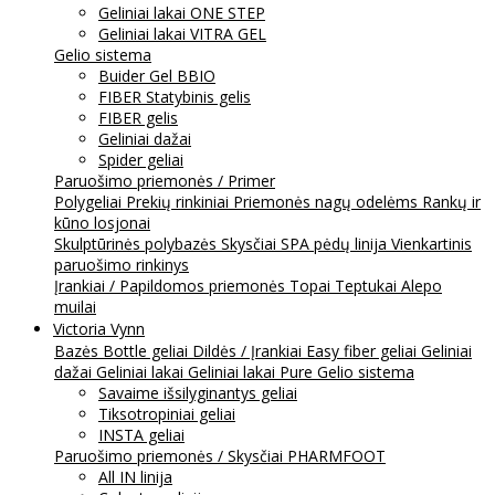
Geliniai lakai ONE STEP
Geliniai lakai VITRA GEL
Gelio sistema
Buider Gel BBIO
FIBER Statybinis gelis
FIBER gelis
Geliniai dažai
Spider geliai
Paruošimo priemonės / Primer
Polygeliai
Prekių rinkiniai
Priemonės nagų odelėms
Rankų ir
kūno losjonai
Skulptūrinės polybazės
Skysčiai
SPA pėdų linija
Vienkartinis
paruošimo rinkinys
Įrankiai / Papildomos priemonės
Topai
Teptukai
Alepo
muilai
Victoria Vynn
Bazės
Bottle geliai
Dildės / Įrankiai
Easy fiber geliai
Geliniai
dažai
Geliniai lakai
Geliniai lakai Pure
Gelio sistema
Savaime išsilyginantys geliai
Tiksotropiniai geliai
INSTA geliai
Paruošimo priemonės / Skysčiai
PHARMFOOT
All IN linija