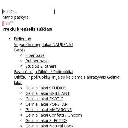
Mano paskyra
00
€0
0
Prekių krepšelis tuščias!
Didier lab
Veganiški nagų lakai NAUJIENA !
Bazės
Fiber base
Rubber base
Studios & others
Beauté linija
Dildės / Poliruokliai
Dildžių ir poliruoklių linija su keičiamais abrazyvais
Geliniai
lakai
Geliniai lakai STUDIOS
Geliniai lakai BRILLIANT
Geliniai lakai EXOTIC
Geliniai lakai POPSTAR
Geliniai lakai MACARONS
Geliniai lakai Confetti / Unicorn
Geliniai lakai ELECTRO
Geliniai lakai Natural Look