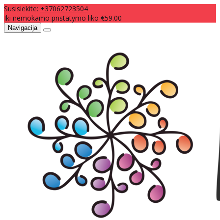
Susisiekite:
+37062723504
Iki nemokamo pristatymo liko €59.00
Navigacija