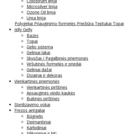
Colostrum linija
Microsilver linija
Ozone Oil linija
Urea linija
Polygeliai
Priauginimo formelės
Priežiūra
Teptukai
Topai
Jelly Gelly
Bazės
Topai
Gelio sistema
Geliniai lakai
Skysčiai / Pagalbinės priemonės
Viršutinės formelės ir priedai
Geliniai dažai
Dizainai ir dekoras
Vienkartinės priemonės
Vienkartinės pirštinės
Apsauginės veido kaukės
Buitinės pirštinės
Sterilizavimo vokai
Frezos antgaliai
Būgnelis
Deimantiniai
Karbidiniai
Silikoniniai ir kiti