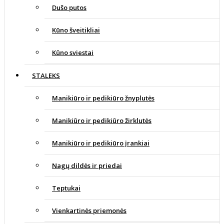
Dušo putos
Kūno šveitikliai
Kūno sviestai
STALEKS
Manikiūro ir pedikiūro žnyplutės
Manikiūro ir pedikiūro žirklutės
Manikiūro ir pedikiūro įrankiai
Nagų dildės ir priedai
Teptukai
Vienkartinės priemonės