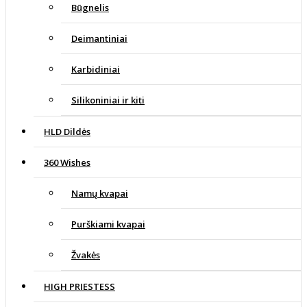
Būgnelis
Deimantiniai
Karbidiniai
Silikoniniai ir kiti
HLD Dildės
360 Wishes
Namų kvapai
Purškiami kvapai
Žvakės
HIGH PRIESTESS