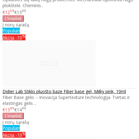
plokštelė. Cheminis..
59
99
€12
€13
Į norų sąrašą
Populiari
%
Akcija
-10
Didier Lab Stiklo pluošto bazė Fiber base gel, Milky pink, 10ml
Fiber Base gelis – Inovacija Supertexture technologija. Tvirtas ir
elastingas gelis ..
49
99
€13
€14
Į norų sąrašą
Populiari
%
Akcija
-10