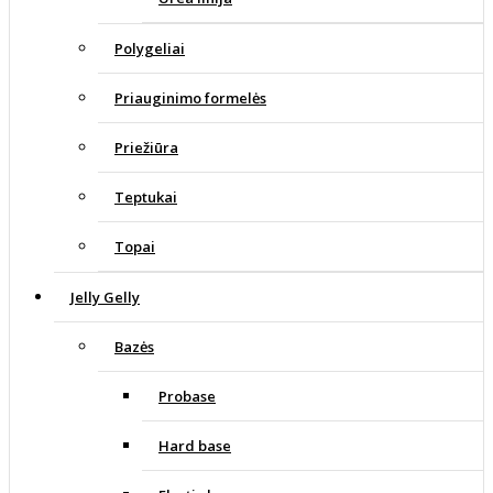
Polygeliai
Priauginimo formelės
Priežiūra
Teptukai
Topai
Jelly Gelly
Bazės
Probase
Hard base