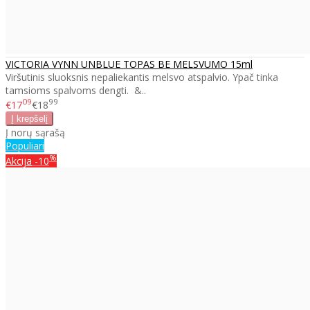
VICTORIA VYNN UNBLUE TOPAS BE MELSVUMO 15ml
Viršutinis sluoksnis nepaliekantis melsvo atspalvio. Ypač tinka
tamsioms spalvoms dengti. &..
09
99
€17
€18
Į norų sąrašą
Populiari
%
Akcija
-10