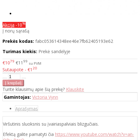
%
Akcija
-10
Į norų sąrašą
Prekės kodas:
fabc053614348ee46e7fb62405193e62
Turimas kiekis:
Prekė sandėlyje
79
99
€10
€11
su PVM
20
Sutaupote - €1
Turite klausimų apie šią prekę?
Klauskite
Gamintojas:
Victoria Vynn
Aprašymas
Viršutinis sluoksnis su įvairiaspalviais blizgučiais.
Efektą galite pamatyti čia
https://www.youtube.com/watch?v=an-