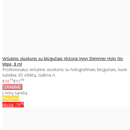
Viršutinis sluoksnis su blizgučiais Victoria Vynn Shimmer Holo No
Wipe, 8 ml
Profesionalus viršutinis sluoksnis su holografiniais blizgučiais, kurie
suteikia 3D efektą. Galima n..
79
99
€10
€11
Į norų sąrašą
Naujiena
%
Akcija
-10