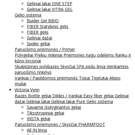
Geliniai lakai ONE STEP
Geliniai lakai VITRA GEL
Gelio sistema
Buider Gel BBIO
FIBER Statybinis gelis
FIBER gelis
Geliniai dažai
Spider geliai
Paruošimo priemonės / Primer
Polygeliai
Prekių rinkiniai
Priemonės nagų odelėms
Rankų ir
kūno losjonai
Skulptūrinės polybazės
Skysčiai
SPA pėdų linija
Vienkartinis
paruošimo rinkinys
Įrankiai / Papildomos priemonės
Topai
Teptukai
Alepo
muilai
Victoria Vynn
Bazės
Bottle geliai
Dildės / Įrankiai
Easy fiber geliai
Geliniai
dažai
Geliniai lakai
Geliniai lakai Pure
Gelio sistema
Savaime išsilyginantys geliai
Tiksotropiniai geliai
INSTA geliai
Paruošimo priemonės / Skysčiai
PHARMFOOT
All IN linija