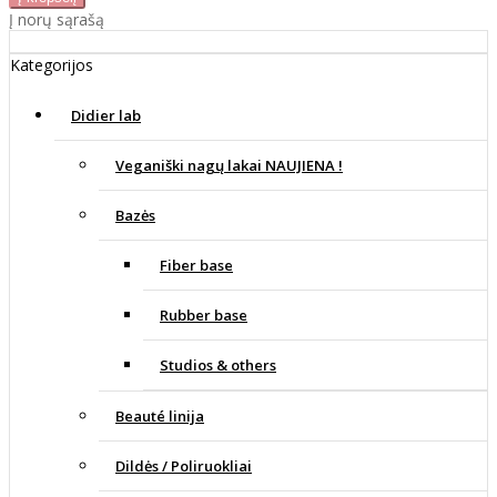
Į norų sąrašą
Kategorijos
Didier lab
Veganiški nagų lakai NAUJIENA !
Bazės
Fiber base
Rubber base
Studios & others
Beauté linija
Dildės / Poliruokliai