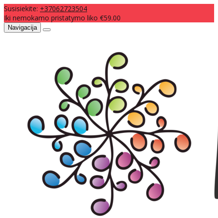
Susisiekite:
+37062723504
Iki nemokamo pristatymo liko €59.00
Navigacija