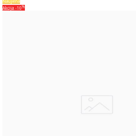
Naujiena
%
Akcija
-10