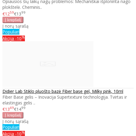
Opiausios šių laikų nagų problemos: Mechaniškai išploninta nago
plokštelė. Cheminis..
59
99
€12
€13
Į norų sąrašą
Populiari
%
Akcija
-10
Didier Lab Stiklo pluošto bazė Fiber base gel, Milky pink, 10ml
Fiber Base gelis – Inovacija Supertexture technologija. Tvirtas ir
elastingas gelis ..
49
99
€13
€14
Į norų sąrašą
Populiari
%
Akcija
-10