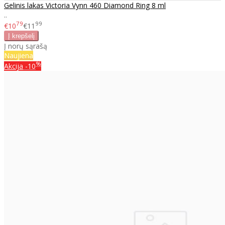
Gelinis lakas Victoria Vynn 460 Diamond Ring 8 ml
..
79
99
€10
€11
Į norų sąrašą
Naujiena
%
Akcija
-10