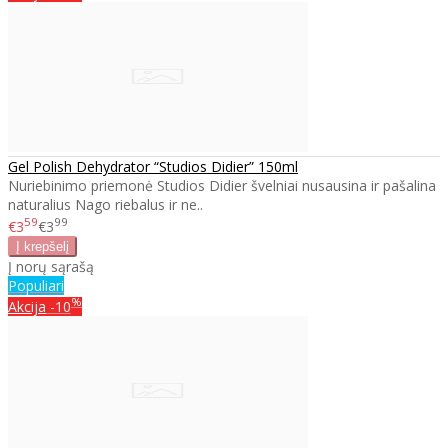
Gel Polish Dehydrator “Studios Didier” 150ml
Nuriebinimo priemonė Studios Didier švelniai nusausina ir pašalina
naturalius Nago riebalus ir ne..
59
99
€3
€3
Į norų sąrašą
Populiari
%
Akcija
-10