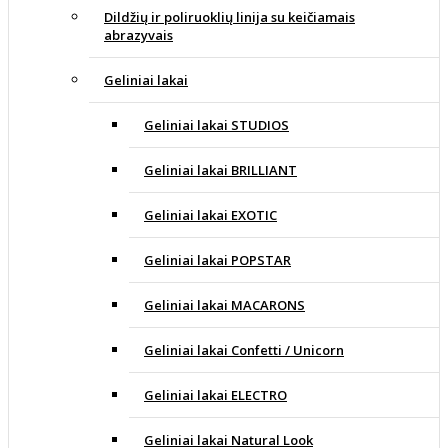
Dildžių ir poliruoklių linija su keičiamais
abrazyvais
Geliniai lakai
Geliniai lakai STUDIOS
Geliniai lakai BRILLIANT
Geliniai lakai EXOTIC
Geliniai lakai POPSTAR
Geliniai lakai MACARONS
Geliniai lakai Confetti / Unicorn
Geliniai lakai ELECTRO
Geliniai lakai Natural Look