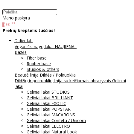
Mano paskyra
00
€0
0
Prekių krepšelis tuščias!
Didier lab
Veganiški nagų lakai NAUJIENA !
Bazės
Fiber base
Rubber base
Studios & others
Beauté linija
Dildės / Poliruokliai
Dildžių ir poliruoklių linija su keičiamais abrazyvais
Geliniai
lakai
Geliniai lakai STUDIOS
Geliniai lakai BRILLIANT
Geliniai lakai EXOTIC
Geliniai lakai POPSTAR
Geliniai lakai MACARONS
Geliniai lakai Confetti / Unicorn
Geliniai lakai ELECTRO
Geliniai lakai Natural Look