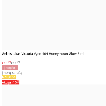
Gelinis lakas Victoria Vynn 464 Honeymoon Glow 8 ml
..
79
99
€10
€11
Į norų sąrašą
Naujiena
%
Akcija
-10