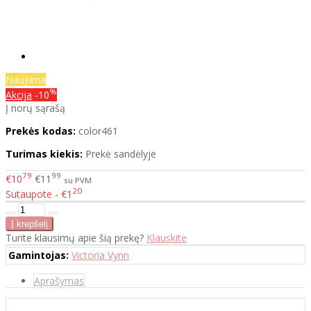
Naujiena
%
Akcija
-10
Į norų sąrašą
Prekės kodas:
color461
Turimas kiekis:
Prekė sandėlyje
79
99
€10
€11
su PVM
20
Sutaupote - €1
Turite klausimų apie šią prekę?
Klauskite
Gamintojas:
Victoria Vynn
Aprašymas