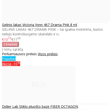
Gelinis lakas Victoria Vynn 467 Drama P!nk 8 ml
GELINIS LAKAS 467 DRAMA PINK – tai spalva moterims, kurios
nebijo kontroliuojamo skandalo ir n..
79
99
€10
€11
Į norų sąrašą
Perkamiausios prekės
Visos prekės
Populiari
%
Akcija
-10
Didier Lab Stiklo pluošto bazė FIBER OCTAGON