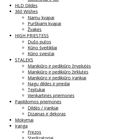
HLD Dildės
360 Wishes
Namų kvapai
Purškiami kvapai
Žvakės
HIGH PRIESTESS
Dušo putos
Kūno šveitikliai
Kūno sviestai
STALEKS
Manikiūro ir pedikiūro žnyplutės
Manikiūro ir pedikiūro žirklutės
Manikiūro ir pedikiūro įrankiai
Nagų dildės ir priedai
Teptukai
Vienkartinės priemonės
Papildomos priemonės
Dildės / įrankiai
Dizainas ir dekoras
Mokymai
Įranga
Frezos
Sterilizatoriai