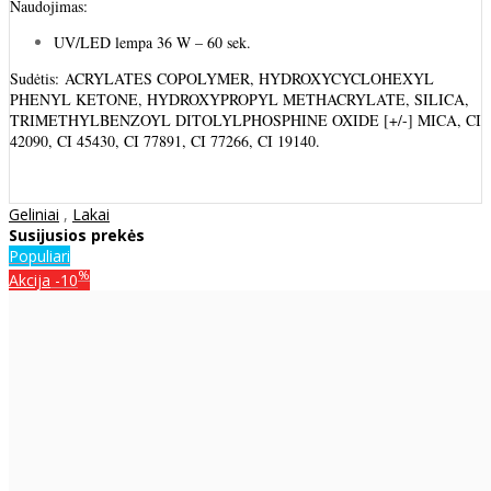
Naudojimas:
UV/LED lempa 36 W – 60 sek.
Sudėtis: ACRYLATES COPOLYMER, HYDROXYCYCLOHEXYL
PHENYL KETONE, HYDROXYPROPYL METHACRYLATE, SILICA,
TRIMETHYLBENZOYL DITOLYLPHOSPHINE OXIDE [+/-] MICA, CI
42090, CI 45430, CI 77891, CI 77266, CI 19140.
Geliniai
,
Lakai
Susijusios prekės
Populiari
%
Akcija
-10