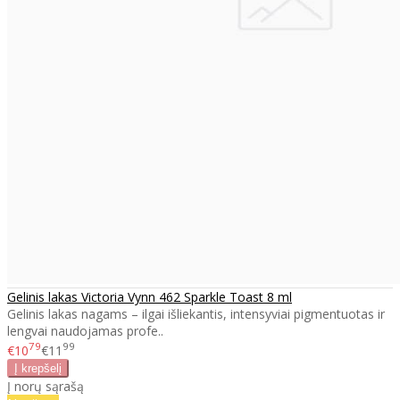
Gelinis lakas Victoria Vynn 462 Sparkle Toast 8 ml
Gelinis lakas nagams – ilgai išliekantis, intensyviai pigmentuotas ir
lengvai naudojamas profe..
79
99
€10
€11
Į norų sąrašą