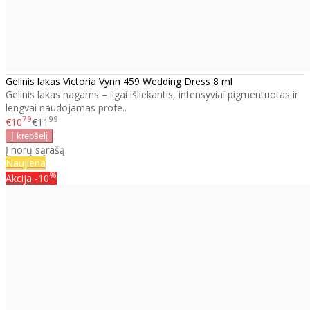
Gelinis lakas Victoria Vynn 459 Wedding Dress 8 ml
Gelinis lakas nagams – ilgai išliekantis, intensyviai pigmentuotas ir
lengvai naudojamas profe..
79
99
€10
€11
Į norų sąrašą
Naujiena
%
Akcija
-10