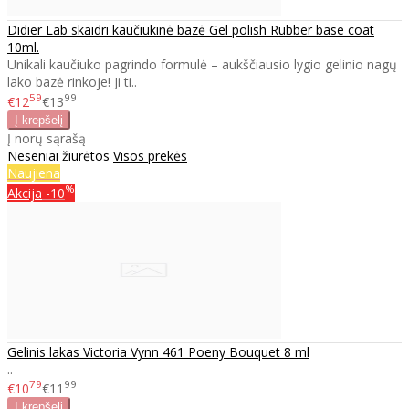
Didier Lab skaidri kaučiukinė bazė Gel polish Rubber base coat
10ml.
Unikali kaučiuko pagrindo formulė – aukščiausio lygio gelinio nagų
lako bazė rinkoje! Ji ti..
59
99
€12
€13
Į norų sąrašą
Neseniai žiūrėtos
Visos prekės
Naujiena
%
Akcija
-10
Gelinis lakas Victoria Vynn 461 Poeny Bouquet 8 ml
..
79
99
€10
€11