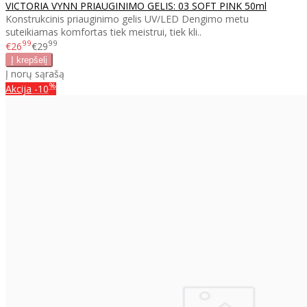
VICTORIA VYNN PRIAUGINIMO GELIS: 03 SOFT PINK 50ml
Konstrukcinis priauginimo gelis UV/LED Dengimo metu
suteikiamas komfortas tiek meistrui, tiek kli..
99
99
€26
€29
Į norų sąrašą
%
Akcija
-10