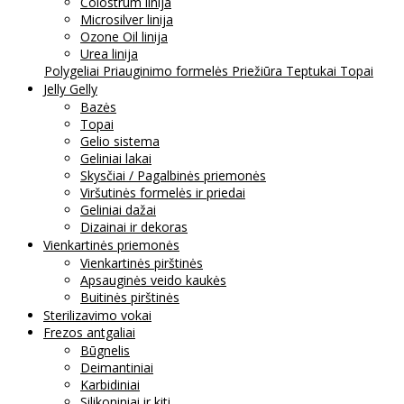
Colostrum linija
Microsilver linija
Ozone Oil linija
Urea linija
Polygeliai
Priauginimo formelės
Priežiūra
Teptukai
Topai
Jelly Gelly
Bazės
Topai
Gelio sistema
Geliniai lakai
Skysčiai / Pagalbinės priemonės
Viršutinės formelės ir priedai
Geliniai dažai
Dizainai ir dekoras
Vienkartinės priemonės
Vienkartinės pirštinės
Apsauginės veido kaukės
Buitinės pirštinės
Sterilizavimo vokai
Frezos antgaliai
Būgnelis
Deimantiniai
Karbidiniai
Silikoniniai ir kiti