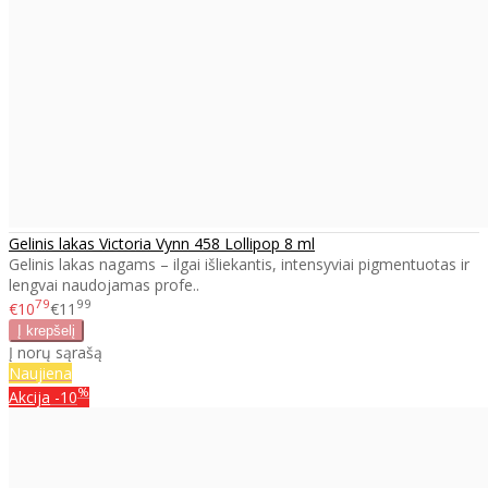
Gelinis lakas Victoria Vynn 458 Lollipop 8 ml
Gelinis lakas nagams – ilgai išliekantis, intensyviai pigmentuotas ir
lengvai naudojamas profe..
79
99
€10
€11
Į norų sąrašą
Naujiena
%
Akcija
-10