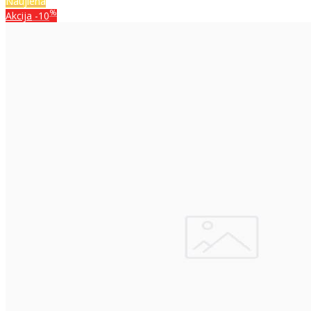
Naujiena
%
Akcija
-10