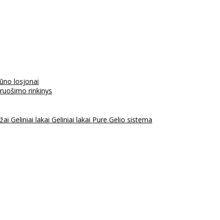
kūno losjonai
aruošimo rinkinys
ažai
Geliniai lakai
Geliniai lakai Pure
Gelio sistema