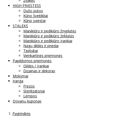
Žvakės
HIGH PRIESTESS
Dušo putos
Kūno šveitikliai
Kūno sviestai
STALEKS
Manikiūro ir pedikiūro žnyplutės
Manikiūro ir pedikiūro žirklutės
Manikiūro ir pedikiūro įrankiai
Nagų dildės ir priedai
Teptukai
Vienkartinės priemonės
Papildomos priemonės
Dildės / įrankiai
Dizainas ir dekoras
Mokymai
Įranga
Frezos
Sterilizatoriai
Lempos
Dovanų kuponas
Pagrindinis