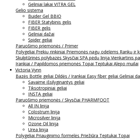
Geliniai lakai VITRA GEL
Gelio sistema
Buider Gel BBIO
FIBER Statybinis gelis
FIBER gelis
Geliniai dažai
Spider geliai
Paruošimo priemonės / Primer
Polygeliai
Prekių rinkiniai
Priemonės nagų odelėms
Rankų ir 
Skulptūrinės polybazės
Skysčiai
SPA pėdų linija
Vienkartinis p
Įrankiai / Papildomos priemonės
Topai
Teptukai
Alepo muilai
Victoria Vynn
Bazės
Bottle geliai
Dildės / Įrankiai
Easy fiber geliai
Geliniai d
Savaime išsilyginantys geliai
Tiksotropiniai geliai
INSTA geliai
Paruošimo priemonės / Skysčiai
PHARMFOOT
All IN linija
Colostrum linija
Microsilver linija
Ozone Oil linija
Urea linija
Polygeliai
Priauginimo formelės
Priežiūra
Teptukai
Topai