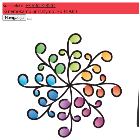
Susisiekite:
+37062723504
Iki nemokamo pristatymo liko €59.00
Navigacija