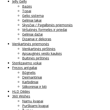
Jelly Gelly
Bazės
Topai
Gelio sistema
Geliniai lakai
Skysčiai / Pagalbinės priemonės
Viršutinės formelės ir priedai
Geliniai dažai
Dizainai ir dekoras
Vienkartinės priemonės
Vienkartinės pirštinės
Apsauginės veido kaukės
Buitinės pirštinės
Sterilizavimo vokai
Frezos antgaliai
Būgnelis
Deimantiniai
Karbidiniai
Silikoniniai ir kiti
HLD Dildės
360 Wishes
Namų kvapai
Purškiami kvapai