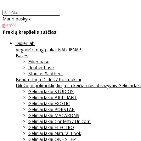
Mano paskyra
00
€0
0
Prekių krepšelis tuščias!
Didier lab
Veganiški nagų lakai NAUJIENA !
Bazės
Fiber base
Rubber base
Studios & others
Beauté linija
Dildės / Poliruokliai
Dildžių ir poliruoklių linija su keičiamais abrazyvais
Geliniai lak
Geliniai lakai STUDIOS
Geliniai lakai BRILLIANT
Geliniai lakai EXOTIC
Geliniai lakai POPSTAR
Geliniai lakai MACARONS
Geliniai lakai Confetti / Unicorn
Geliniai lakai ELECTRO
Geliniai lakai Natural Look
Geliniai lakai ONE STEP