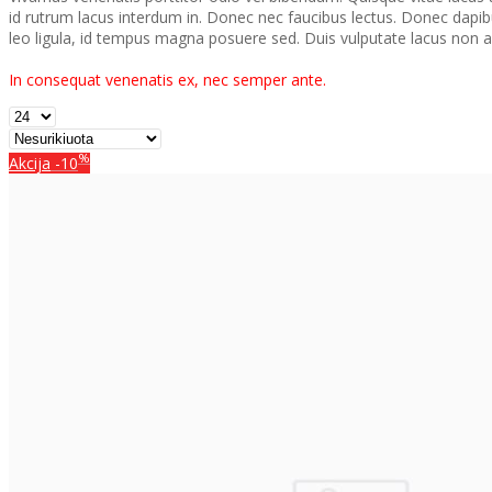
id rutrum lacus interdum in. Donec nec faucibus lectus. Donec dapibus
leo ligula, id tempus magna posuere sed. Duis vulputate lacus non ar
In consequat venenatis ex, nec semper ante.
%
Akcija
-10