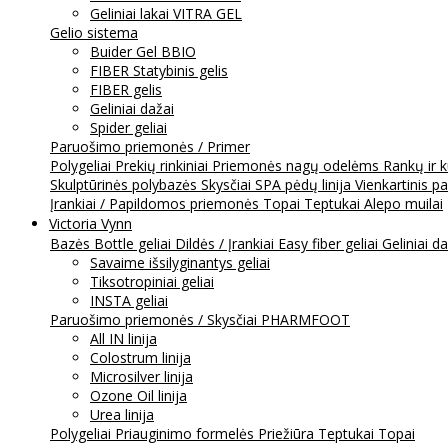
Geliniai lakai VITRA GEL
Gelio sistema
Buider Gel BBIO
FIBER Statybinis gelis
FIBER gelis
Geliniai dažai
Spider geliai
Paruošimo priemonės / Primer
Polygeliai
Prekių rinkiniai
Priemonės nagų odelėms
Rankų ir 
Skulptūrinės polybazės
Skysčiai
SPA pėdų linija
Vienkartinis p
Įrankiai / Papildomos priemonės
Topai
Teptukai
Alepo muilai
Victoria Vynn
Bazės
Bottle geliai
Dildės / Įrankiai
Easy fiber geliai
Geliniai d
Savaime išsilyginantys geliai
Tiksotropiniai geliai
INSTA geliai
Paruošimo priemonės / Skysčiai
PHARMFOOT
All IN linija
Colostrum linija
Microsilver linija
Ozone Oil linija
Urea linija
Polygeliai
Priauginimo formelės
Priežiūra
Teptukai
Topai