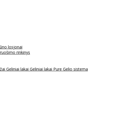
kūno losjonai
aruošimo rinkinys
ažai
Geliniai lakai
Geliniai lakai Pure
Gelio sistema