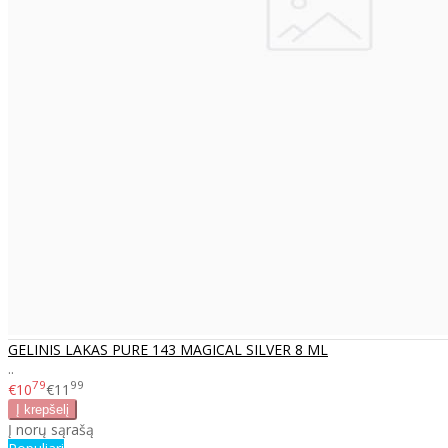
GELINIS LAKAS PURE 143 MAGICAL SILVER 8 ML
..
79
99
€10
€11
Į norų sąrašą