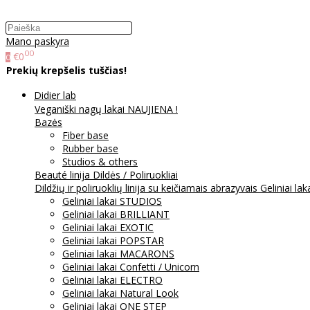
Mano paskyra
00
€0
0
Prekių krepšelis tuščias!
Didier lab
Veganiški nagų lakai NAUJIENA !
Bazės
Fiber base
Rubber base
Studios & others
Beauté linija
Dildės / Poliruokliai
Dildžių ir poliruoklių linija su keičiamais abrazyvais
Geliniai lak
Geliniai lakai STUDIOS
Geliniai lakai BRILLIANT
Geliniai lakai EXOTIC
Geliniai lakai POPSTAR
Geliniai lakai MACARONS
Geliniai lakai Confetti / Unicorn
Geliniai lakai ELECTRO
Geliniai lakai Natural Look
Geliniai lakai ONE STEP