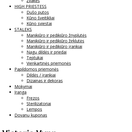
Žvakės
HIGH PRIESTESS
Dušo putos
Kūno šveitikliai
Kūno sviestai
STALEKS
Manikiūro ir pedikiūro žnyplutės
Manikiūro ir pedikiūro žirklutės
Manikiūro ir pedikiūro įrankiai
Nagų dildės ir priedai
Teptukai
Vienkartinės priemonės
Papildomos priemonės
Dildės / įrankiai
Dizainas ir dekoras
Mokymai
Įranga
Frezos
Sterilizatoriai
Lempos
Dovanų kuponas