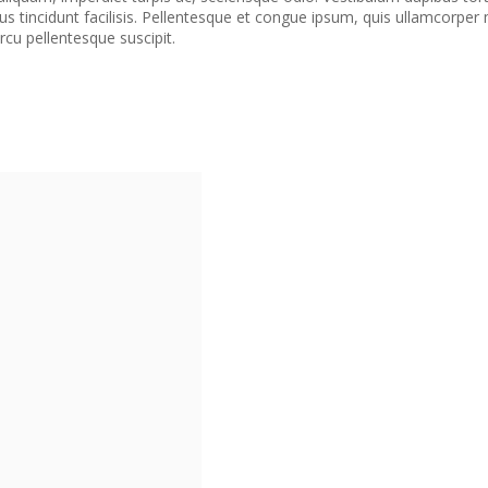
 tincidunt facilisis. Pellentesque et congue ipsum, quis ullamcorper m
cu pellentesque suscipit.