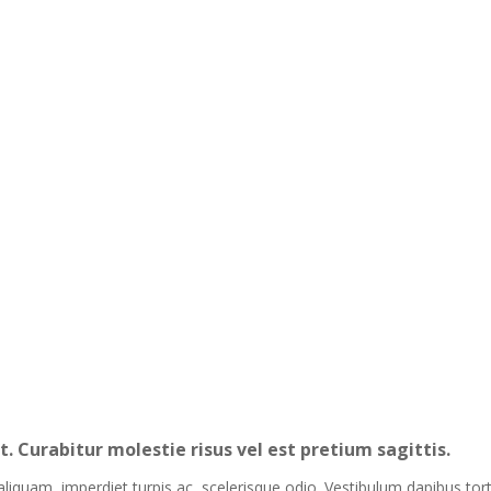
. Curabitur molestie risus vel est pretium sagittis.
iquam, imperdiet turpis ac, scelerisque odio. Vestibulum dapibus tortor 