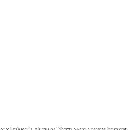
at ligula iaculis, a luctus nisl lobortis. Vivamus egestas lorem erat,