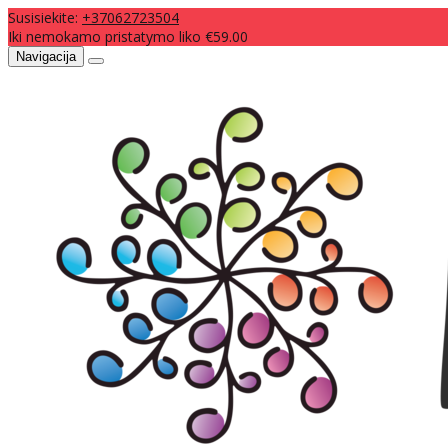
Susisiekite:
+37062723504
Iki nemokamo pristatymo liko €59.00
Navigacija