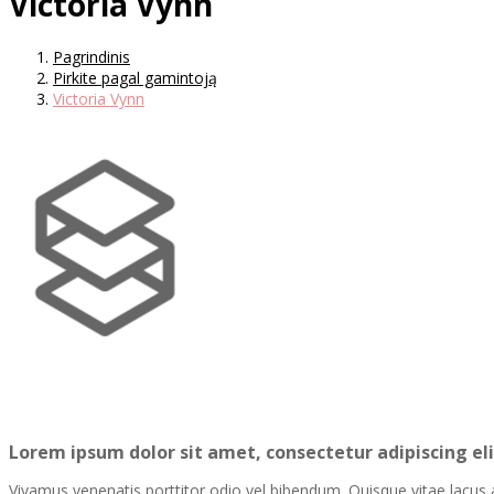
Victoria Vynn
Pagrindinis
Pirkite pagal gamintoją
Victoria Vynn
Lorem ipsum dolor sit amet, consectetur adipiscing elit
Vivamus venenatis porttitor odio vel bibendum. Quisque vitae lacus al