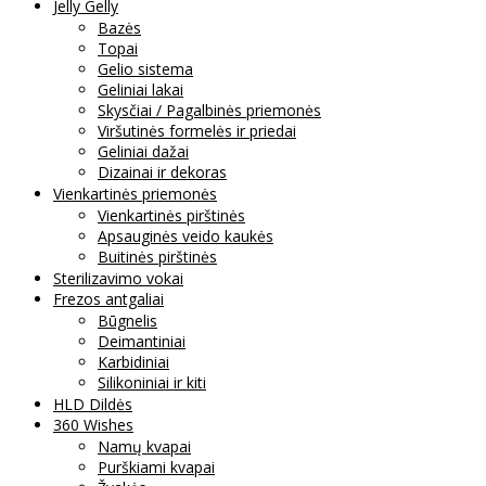
Jelly Gelly
Bazės
Topai
Gelio sistema
Geliniai lakai
Skysčiai / Pagalbinės priemonės
Viršutinės formelės ir priedai
Geliniai dažai
Dizainai ir dekoras
Vienkartinės priemonės
Vienkartinės pirštinės
Apsauginės veido kaukės
Buitinės pirštinės
Sterilizavimo vokai
Frezos antgaliai
Būgnelis
Deimantiniai
Karbidiniai
Silikoniniai ir kiti
HLD Dildės
360 Wishes
Namų kvapai
Purškiami kvapai