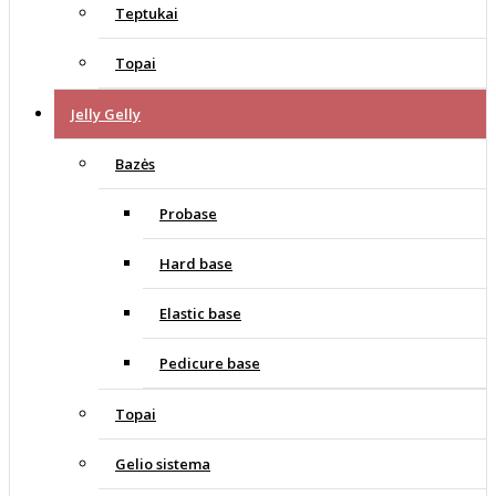
Teptukai
Topai
Jelly Gelly
Bazės
Probase
Hard base
Elastic base
Pedicure base
Topai
Gelio sistema