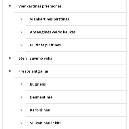
Vienkartinės priemonės
Vienkartinės pirštinės
Apsauginės veido kaukės
Buitinės pirštinės
Sterilizavimo vokai
Frezos antgaliai
Būgnelis
Deimantiniai
Karbidiniai
Silikoniniai ir kiti