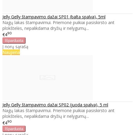
Jelly Gelly štampavimo dažai SP01 (balta spalva), 5ml
Nagų lakas štampavimui. Priemonė puikiai pasiskirsto ant
plokštelės, nepalikdama dryžių ir nelygumų...
90
€4
Į norų sąrašą
Naujiena
Jelly Gelly štampavimo dažai SP02 (juoda spalva), 5 ml
Nagų lakas štampavimui. Priemonė puikiai pasiskirsto ant
plokštelės, nepalikdama dryžių ir nelygumų...
90
€4
Į norų sąrašą