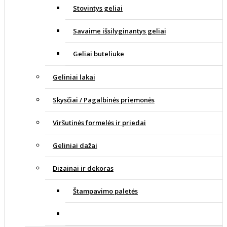
Stovintys geliai
Savaime išsilyginantys geliai
Geliai buteliuke
Geliniai lakai
Skysčiai / Pagalbinės priemonės
Viršutinės formelės ir priedai
Geliniai dažai
Dizainai ir dekoras
Štampavimo paletės
Štampavimo dažai