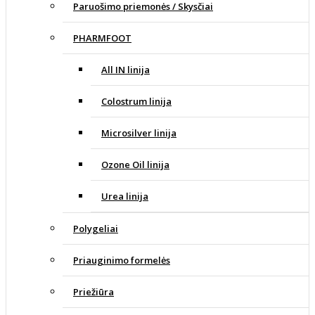
Paruošimo priemonės / Skysčiai
PHARMFOOT
All IN linija
Colostrum linija
Microsilver linija
Ozone Oil linija
Urea linija
Polygeliai
Priauginimo formelės
Priežiūra