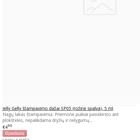
Jelly Gelly štampavimo dažai SP05 (rožinė spalva), 5 ml
Nagų lakas štampavimui. Priemonė puikiai pasiskirsto ant
plokštelės, nepalikdama dryžių ir nelygumų...
90
€4
Į norų sąrašą