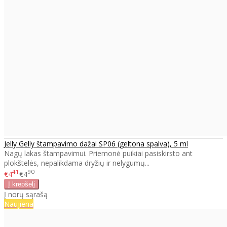
Jelly Gelly štampavimo dažai SP06 (geltona spalva), 5 ml
Nagų lakas štampavimui. Priemonė puikiai pasiskirsto ant
plokštelės, nepalikdama dryžių ir nelygumų...
41
90
€4
€4
Į norų sąrašą
Naujiena