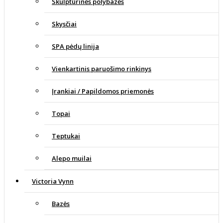
Skulptūrinės polybazės
Skysčiai
SPA pėdų linija
Vienkartinis paruošimo rinkinys
Įrankiai / Papildomos priemonės
Topai
Teptukai
Alepo muilai
Victoria Vynn
Bazės