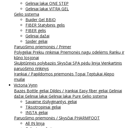
Geliniai lakai ONE STEP
Geliniai lakai VITRA GEL
Gelio sistema
Buider Gel BBIO
FIBER Statybinis gelis
FIBER gelis
Geliniai dažai
Spider geliai
Paruošimo priemonės / Primer
Polygeliai
Prekių rinkiniai
Priemonės nagų odelėms
Rankų ir
kūno losjonai
Skulptūrinės polybazės
Skysčiai
SPA pėdų linija
Vienkartinis
paruošimo rinkinys
Įrankiai / Papildomos priemonės
Topai
Teptukai
Alepo
muilai
Victoria Vynn
Bazės
Bottle geliai
Dildės / Įrankiai
Easy fiber geliai
Geliniai
dažai
Geliniai lakai
Geliniai lakai Pure
Gelio sistema
Savaime išsilyginantys geliai
Tiksotropiniai geliai
INSTA geliai
Paruošimo priemonės / Skysčiai
PHARMFOOT
All IN linija