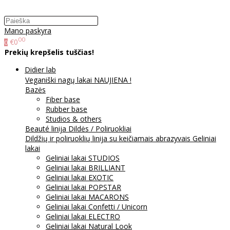
Mano paskyra
00
€0
0
Prekių krepšelis tuščias!
Didier lab
Veganiški nagų lakai NAUJIENA !
Bazės
Fiber base
Rubber base
Studios & others
Beauté linija
Dildės / Poliruokliai
Dildžių ir poliruoklių linija su keičiamais abrazyvais
Geliniai
lakai
Geliniai lakai STUDIOS
Geliniai lakai BRILLIANT
Geliniai lakai EXOTIC
Geliniai lakai POPSTAR
Geliniai lakai MACARONS
Geliniai lakai Confetti / Unicorn
Geliniai lakai ELECTRO
Geliniai lakai Natural Look