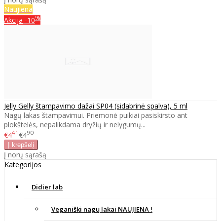
Naujiena
%
Akcija
-10
Jelly Gelly štampavimo dažai SP04 (sidabrinė spalva), 5 ml
Nagų lakas štampavimui. Priemonė puikiai pasiskirsto ant
plokštelės, nepalikdama dryžių ir nelygumų...
41
90
€4
€4
Į norų sąrašą
Kategorijos
Didier lab
Veganiški nagų lakai NAUJIENA !