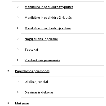
Manikiūro ir pedikiūro žnyplutės
Manikiūro ir pedikiūro žirklutės
Manikiūro ir pedikiūro įrankiai
Nagų dildės ir priedai
Teptukai
Vienkartinės priemonės
Papildomos priemonės
Dildės / įrankiai
Dizainas ir dekoras
Mokymai