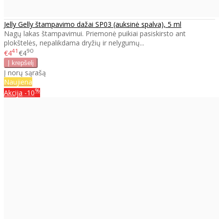
Jelly Gelly štampavimo dažai SP03 (auksinė spalva), 5 ml
Nagų lakas štampavimui. Priemonė puikiai pasiskirsto ant
plokštelės, nepalikdama dryžių ir nelygumų...
41
90
€4
€4
Į norų sąrašą
Naujiena
%
Akcija
-10