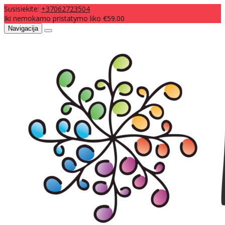
Susisiekite:
+37062723504
Iki nemokamo pristatymo liko €59.00
Navigacija