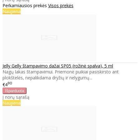
Perkamiausios prekės
Visos prekės
Naujiena
Jelly Gelly štampavimo dažai SP05 (rožinė spalva), 5 ml
Nagų lakas štampavimui. Priemonė puikiai pasiskirsto ant
plokštelės, nepalikdama dryžių ir nelygumų...
90
€4
Į norų sąrašą
Naujiena