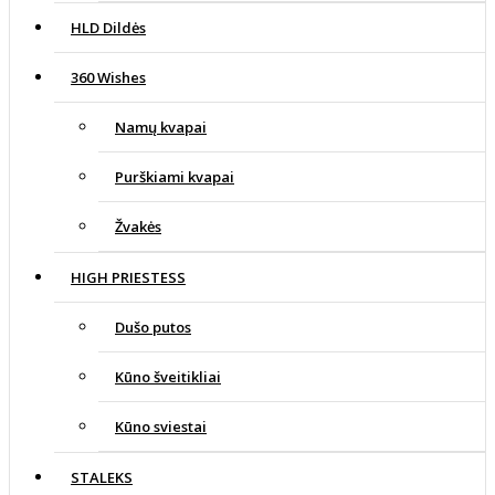
HLD Dildės
360 Wishes
Namų kvapai
Purškiami kvapai
Žvakės
HIGH PRIESTESS
Dušo putos
Kūno šveitikliai
Kūno sviestai
STALEKS