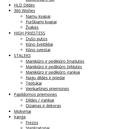
HLD Dildės
360 Wishes
Namų kvapai
Purškiami kvapai
Žvakės
HIGH PRIESTESS
Dušo putos
Kūno šveitikliai
Kūno sviestai
STALEKS
Manikiūro ir pedikiūro žnyplutės
Manikiūro ir pedikiūro žirklutės
Manikiūro ir pedikiūro įrankiai
Nagų dildės ir priedai
Teptukai
Vienkartinės priemonės
Papildomos priemonės
Dildės / įrankiai
Dizainas ir dekoras
Mokymai
Įranga
Frezos
Sterilizatoriai