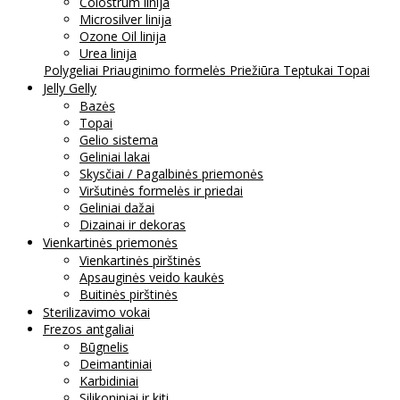
Colostrum linija
Microsilver linija
Ozone Oil linija
Urea linija
Polygeliai
Priauginimo formelės
Priežiūra
Teptukai
Topai
Jelly Gelly
Bazės
Topai
Gelio sistema
Geliniai lakai
Skysčiai / Pagalbinės priemonės
Viršutinės formelės ir priedai
Geliniai dažai
Dizainai ir dekoras
Vienkartinės priemonės
Vienkartinės pirštinės
Apsauginės veido kaukės
Buitinės pirštinės
Sterilizavimo vokai
Frezos antgaliai
Būgnelis
Deimantiniai
Karbidiniai
Silikoniniai ir kiti