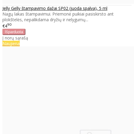
Jelly Gelly štampavimo dažai SP02 (juoda spalva), 5 ml
Nagų lakas štampavimui. Priemonė puikiai pasiskirsto ant
plokštelės, nepalikdama dryžių ir nelygumų...
90
€4
Į norų sąrašą
Naujiena