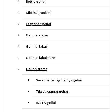
Bottle geliai
Dildės / Įrankiai
Easy fiber geliai
Geliniai dažai
Geliniai lakai
Geliniai lakai Pure
Gelio sistema
Savaime išsilyginantys geliai
Tiksotropiniai geliai
INSTA geliai