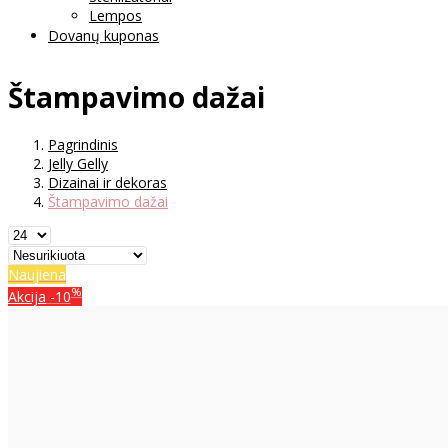
Lempos
Dovanų kuponas
Štampavimo dažai
Pagrindinis
Jelly Gelly
Dizainai ir dekoras
Štampavimo dažai
Naujiena
%
Akcija
-10