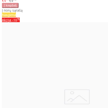
€4
€4
Į norų sąrašą
Naujiena
%
Akcija
-10