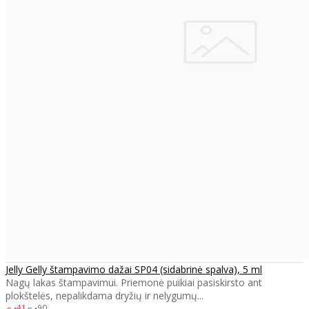
Jelly Gelly štampavimo dažai SP04 (sidabrinė spalva), 5 ml
Nagų lakas štampavimui. Priemonė puikiai pasiskirsto ant
plokštelės, nepalikdama dryžių ir nelygumų...
41
90