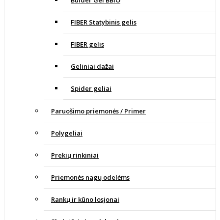
Buider Gel BBIO
FIBER Statybinis gelis
FIBER gelis
Geliniai dažai
Spider geliai
Paruošimo priemonės / Primer
Polygeliai
Prekių rinkiniai
Priemonės nagų odelėms
Rankų ir kūno losjonai