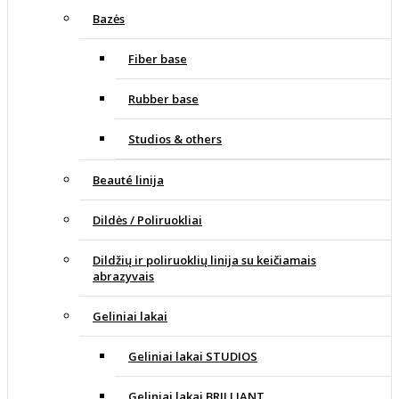
Bazės
Fiber base
Rubber base
Studios & others
Beauté linija
Dildės / Poliruokliai
Dildžių ir poliruoklių linija su keičiamais
abrazyvais
Geliniai lakai
Geliniai lakai STUDIOS
Geliniai lakai BRILLIANT