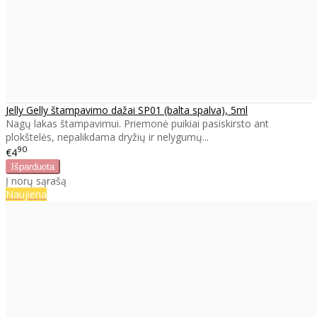
Jelly Gelly štampavimo dažai SP01 (balta spalva), 5ml
Nagų lakas štampavimui. Priemonė puikiai pasiskirsto ant
plokštelės, nepalikdama dryžių ir nelygumų...
90
€4
Į norų sąrašą
Naujiena