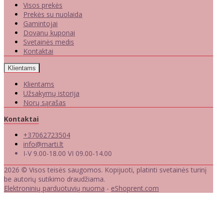
Visos prekės
Prekės su nuolaida
Gamintojai
Dovanų kuponai
Svetainės medis
Kontaktai
Klientams
Klientams
Užsakymų istorija
Norų sąrašas
Kontaktai
+37062723504
info@marti.lt
I-V 9.00-18.00 VI 09.00-14.00
2026 © Visos teisės saugomos. Kopijuoti, platinti svetainės turinį
be autorių sutikimo draudžiama.
Elektroninių parduotuvių nuoma
-
eShoprent.com