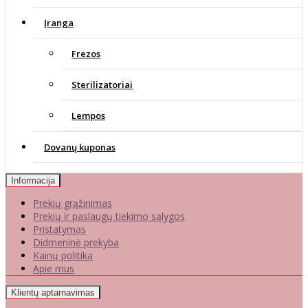
Įranga
Frezos
Sterilizatoriai
Lempos
Dovanų kuponas
Informacija
Prekių grąžinimas
Prekių ir paslaugų tiekimo sąlygos
Pristatymas
Didmeninė prekyba
Kainų politika
Apie mus
Klientų aptarnavimas