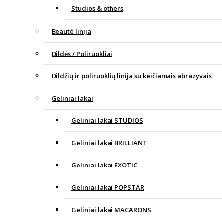
Studios & others
Beauté linija
Dildės / Poliruokliai
Dildžių ir poliruoklių linija su keičiamais abrazyvais
Geliniai lakai
Geliniai lakai STUDIOS
Geliniai lakai BRILLIANT
Geliniai lakai EXOTIC
Geliniai lakai POPSTAR
Geliniai lakai MACARONS