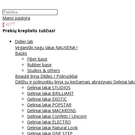
Mano paskyra
00
€0
0
Prekių krepšelis tuščias!
Didier lab
Veganiški nagų lakai NAUJIENA !
Bazės
Fiber base
Rubber base
Studios & others
Beauté linija
Dildės / Poliruokliai
Dildžių ir poliruoklių linija su keičiamais abrazyvais
Geliniai lak
Geliniai lakai STUDIOS
Geliniai lakai BRILLIANT
Geliniai lakai EXOTIC
Geliniai lakai POPSTAR
Geliniai lakai MACARONS
Geliniai lakai Confetti / Unicorn
Geliniai lakai ELECTRO
Geliniai lakai Natural Look
Geliniai lakai ONE STEP