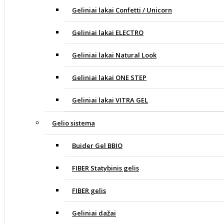
Geliniai lakai Confetti / Unicorn
Geliniai lakai ELECTRO
Geliniai lakai Natural Look
Geliniai lakai ONE STEP
Geliniai lakai VITRA GEL
Gelio sistema
Buider Gel BBIO
FIBER Statybinis gelis
FIBER gelis
Geliniai dažai