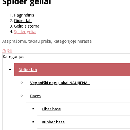
Spider geliai
Pagrindinis
Didier lab
Gelio sistema
Spider geliai
Atsiprašome, tačiau prekių kategorijoje nerasta.
Grįžti
Kategorijos
Didier lab
Veganiški nagų lakai NAUJIENA !
Bazės
Fiber base
Rubber base