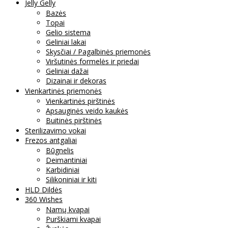
Jelly Gelly
Bazės
Topai
Gelio sistema
Geliniai lakai
Skysčiai / Pagalbinės priemonės
Viršutinės formelės ir priedai
Geliniai dažai
Dizainai ir dekoras
Vienkartinės priemonės
Vienkartinės pirštinės
Apsauginės veido kaukės
Buitinės pirštinės
Sterilizavimo vokai
Frezos antgaliai
Būgnelis
Deimantiniai
Karbidiniai
Silikoniniai ir kiti
HLD Dildės
360 Wishes
Namų kvapai
Purškiami kvapai