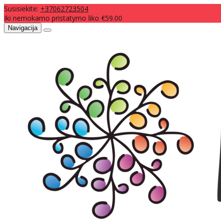
Susisiekite:
+37062723504
Iki nemokamo pristatymo liko €59.00
Navigacija