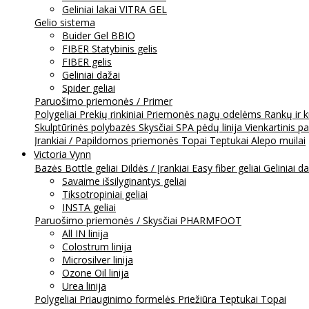
Geliniai lakai VITRA GEL
Gelio sistema
Buider Gel BBIO
FIBER Statybinis gelis
FIBER gelis
Geliniai dažai
Spider geliai
Paruošimo priemonės / Primer
Polygeliai
Prekių rinkiniai
Priemonės nagų odelėms
Rankų ir 
Skulptūrinės polybazės
Skysčiai
SPA pėdų linija
Vienkartinis p
Įrankiai / Papildomos priemonės
Topai
Teptukai
Alepo muilai
Victoria Vynn
Bazės
Bottle geliai
Dildės / Įrankiai
Easy fiber geliai
Geliniai d
Savaime išsilyginantys geliai
Tiksotropiniai geliai
INSTA geliai
Paruošimo priemonės / Skysčiai
PHARMFOOT
All IN linija
Colostrum linija
Microsilver linija
Ozone Oil linija
Urea linija
Polygeliai
Priauginimo formelės
Priežiūra
Teptukai
Topai