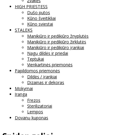
Žvakės
HIGH PRIESTESS
Dušo putos
Kūno šveitikliai
Kūno sviestai
STALEKS
Manikiūro ir pedikiūro žnyplutės
Manikiūro ir pedikiūro žirklutės
Manikiūro ir pedikiūro įrankiai
Nagų dildės ir priedai
Teptukai
Vienkartinės priemonės
Papildomos priemonės
Dildės / įrankiai
Dizainas ir dekoras
Mokymai
Įranga
Frezos
Sterilizatoriai
Lempos
Dovanų kuponas