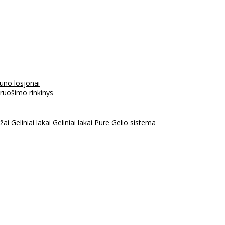
kūno losjonai
aruošimo rinkinys
ažai
Geliniai lakai
Geliniai lakai Pure
Gelio sistema