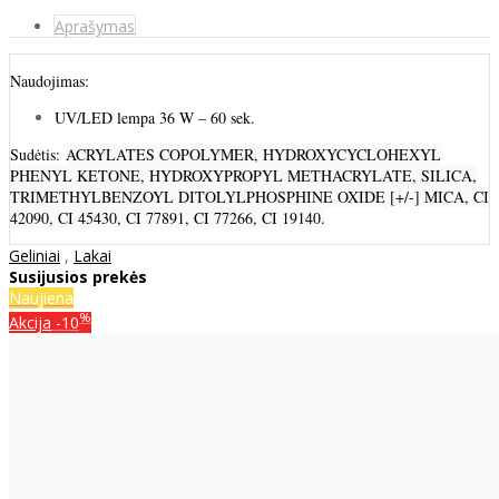
Aprašymas
Naudojimas:
UV/LED lempa 36 W – 60 sek.
Sudėtis:
ACRYLATES COPOLYMER, HYDROXYCYCLOHEXYL
PHENYL KETONE, HYDROXYPROPYL METHACRYLATE, SILICA,
TRIMETHYLBENZOYL DITOLYLPHOSPHINE OXIDE [+/-] MICA, CI
42090, CI 45430, CI 77891, CI 77266, CI 19140.
Geliniai
,
Lakai
Susijusios prekės
Naujiena
%
Akcija
-10