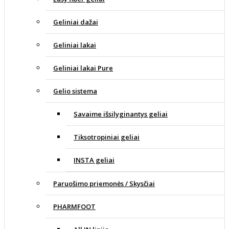
Geliniai dažai
Geliniai lakai
Geliniai lakai Pure
Gelio sistema
Savaime išsilyginantys geliai
Tiksotropiniai geliai
INSTA geliai
Paruošimo priemonės / Skysčiai
PHARMFOOT