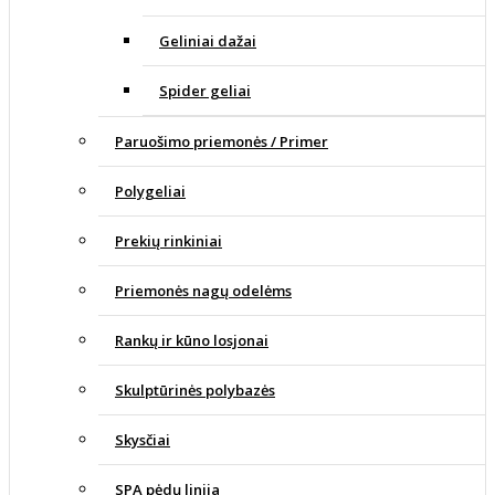
Geliniai dažai
Spider geliai
Paruošimo priemonės / Primer
Polygeliai
Prekių rinkiniai
Priemonės nagų odelėms
Rankų ir kūno losjonai
Skulptūrinės polybazės
Skysčiai
SPA pėdų linija