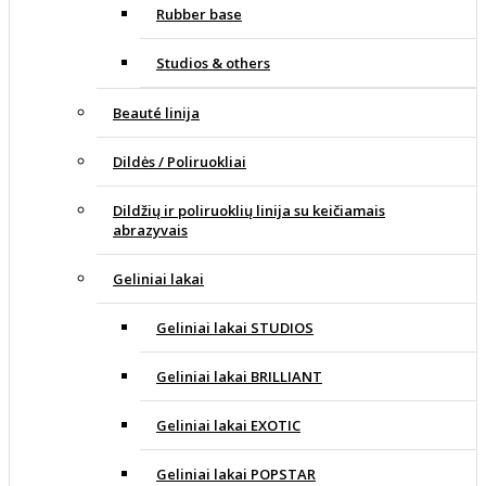
Rubber base
Studios & others
Beauté linija
Dildės / Poliruokliai
Dildžių ir poliruoklių linija su keičiamais
abrazyvais
Geliniai lakai
Geliniai lakai STUDIOS
Geliniai lakai BRILLIANT
Geliniai lakai EXOTIC
Geliniai lakai POPSTAR