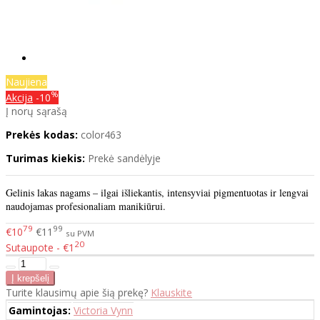
Naujiena
%
Akcija
-10
Į norų sąrašą
Prekės kodas:
color463
Turimas kiekis:
Prekė sandėlyje
Gelinis lakas nagams – ilgai išliekantis, intensyviai pigmentuotas ir lengvai
naudojamas profesionaliam manikiūrui.
79
99
€10
€11
su PVM
20
Sutaupote - €1
Turite klausimų apie šią prekę?
Klauskite
Gamintojas:
Victoria Vynn