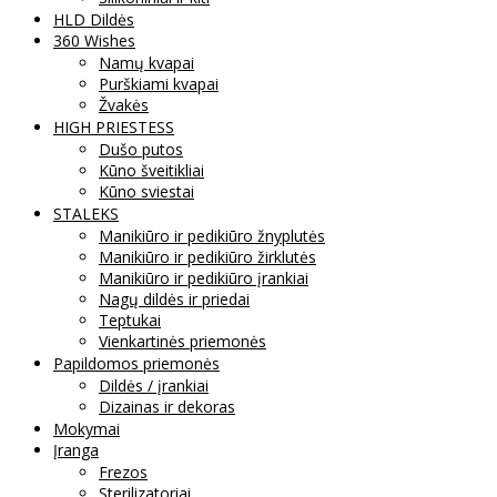
HLD Dildės
360 Wishes
Namų kvapai
Purškiami kvapai
Žvakės
HIGH PRIESTESS
Dušo putos
Kūno šveitikliai
Kūno sviestai
STALEKS
Manikiūro ir pedikiūro žnyplutės
Manikiūro ir pedikiūro žirklutės
Manikiūro ir pedikiūro įrankiai
Nagų dildės ir priedai
Teptukai
Vienkartinės priemonės
Papildomos priemonės
Dildės / įrankiai
Dizainas ir dekoras
Mokymai
Įranga
Frezos
Sterilizatoriai