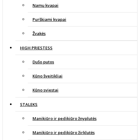
Namų kvapai
Purškiami kvapai
Žvakės
HIGH PRIESTESS
Dušo putos
Kūno šveitikliai
Kūno sviestai
STALEKS
Manikiūro ir pedikiūro žnyplutės
Manikiūro ir pedikiūro žirklutės