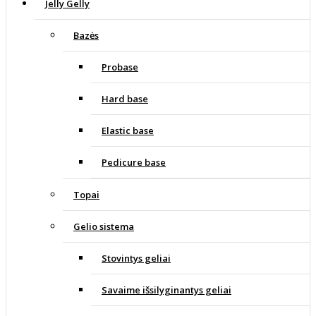
Jelly Gelly
Bazės
Probase
Hard base
Elastic base
Pedicure base
Topai
Gelio sistema
Stovintys geliai
Savaime išsilyginantys geliai