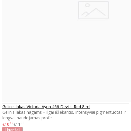
Gelinis lakas Victoria Vynn 466 Devil's Red 8 ml
Gelinis lakas nagams – ilgai išliekantis, intensyviai pigmentuotas ir
lengvai naudojamas profe..
79
99
€10
€11