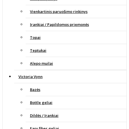
Vienkartinis paruošimo rinkinys
Įrankiai / Papildomos priemonės
Topai
Teptukai
Alepo muilai
Victoria Vynn
Bazės
Bottle geliai
Dildės / Įrankiai
Easy fiber geliai