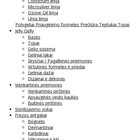
Colostrum linija
Microsilver linija
Ozone Oil linija
Urea linija
Polygeliai
Priauginimo formelės
Priežiūra
Teptukai
Topai
Jelly Gelly
Bazės
Topai
Gelio sistema
Geliniai lakai
Skysčiai / Pagalbinės priemonės
Viršutinės formelės ir priedai
Geliniai dažai
Dizainai ir dekoras
Vienkartinės priemonės
Vienkartinės pirštinės
Apsauginės veido kaukės
Buitinės pirštinės
Sterilizavimo vokai
Frezos antgaliai
Būgnelis
Deimantiniai
Karbidiniai
Silikoniniai ir kiti