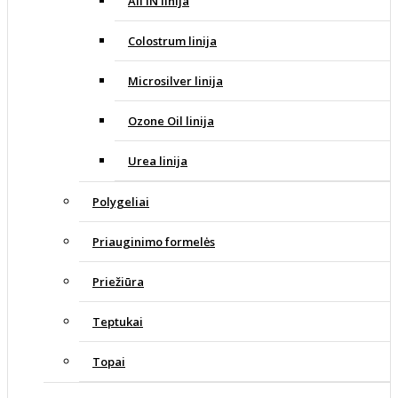
All IN linija
Colostrum linija
Microsilver linija
Ozone Oil linija
Urea linija
Polygeliai
Priauginimo formelės
Priežiūra
Teptukai
Topai