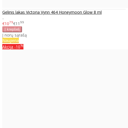
Gelinis lakas Victoria Vynn 464 Honeymoon Glow 8 ml
..
79
99
€10
€11
Į norų sąrašą
Naujiena
%
Akcija
-10