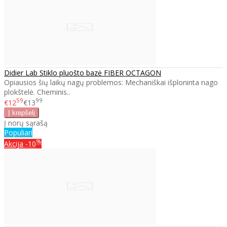
Didier Lab Stiklo pluošto bazė FIBER OCTAGON
Opiausios šių laikų nagų problemos: Mechaniškai išploninta nago
plokštelė. Cheminis..
59
99
€12
€13
Į norų sąrašą
Populiari
%
Akcija
-10