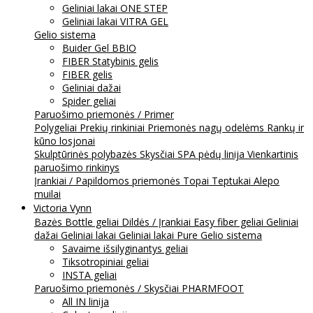
Geliniai lakai ONE STEP
Geliniai lakai VITRA GEL
Gelio sistema
Buider Gel BBIO
FIBER Statybinis gelis
FIBER gelis
Geliniai dažai
Spider geliai
Paruošimo priemonės / Primer
Polygeliai
Prekių rinkiniai
Priemonės nagų odelėms
Rankų ir
kūno losjonai
Skulptūrinės polybazės
Skysčiai
SPA pėdų linija
Vienkartinis
paruošimo rinkinys
Įrankiai / Papildomos priemonės
Topai
Teptukai
Alepo
muilai
Victoria Vynn
Bazės
Bottle geliai
Dildės / Įrankiai
Easy fiber geliai
Geliniai
dažai
Geliniai lakai
Geliniai lakai Pure
Gelio sistema
Savaime išsilyginantys geliai
Tiksotropiniai geliai
INSTA geliai
Paruošimo priemonės / Skysčiai
PHARMFOOT
All IN linija