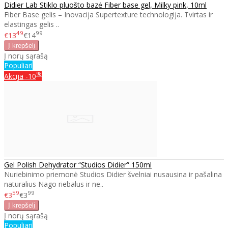
Didier Lab Stiklo pluošto bazė Fiber base gel, Milky pink, 10ml
Fiber Base gelis – Inovacija Supertexture technologija. Tvirtas ir
elastingas gelis ..
49
99
€13
€14
Į norų sąrašą
Populiari
%
Akcija
-10
Gel Polish Dehydrator “Studios Didier” 150ml
Nuriebinimo priemonė Studios Didier švelniai nusausina ir pašalina
naturalius Nago riebalus ir ne..
59
99
€3
€3
Į norų sąrašą
Populiari