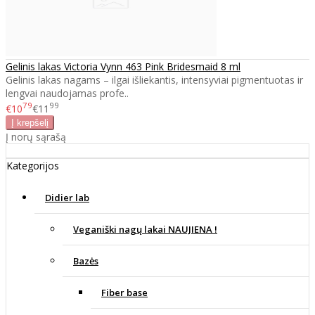
Gelinis lakas Victoria Vynn 463 Pink Bridesmaid 8 ml
Gelinis lakas nagams – ilgai išliekantis, intensyviai pigmentuotas ir
lengvai naudojamas profe..
79
99
€10
€11
Į norų sąrašą
Kategorijos
Didier lab
Veganiški nagų lakai NAUJIENA !
Bazės
Fiber base