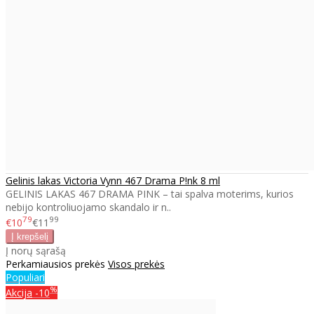
Gelinis lakas Victoria Vynn 467 Drama P!nk 8 ml
GELINIS LAKAS 467 DRAMA PINK – tai spalva moterims, kurios
nebijo kontroliuojamo skandalo ir n..
79
99
€10
€11
Į norų sąrašą
Perkamiausios prekės
Visos prekės
Populiari
%
Akcija
-10