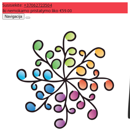
Susisiekite:
+37062723504
Iki nemokamo pristatymo liko €59.00
Navigacija