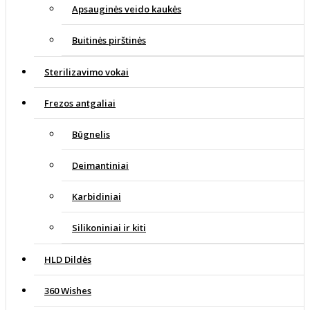
Apsauginės veido kaukės
Buitinės pirštinės
Sterilizavimo vokai
Frezos antgaliai
Būgnelis
Deimantiniai
Karbidiniai
Silikoniniai ir kiti
HLD Dildės
360 Wishes