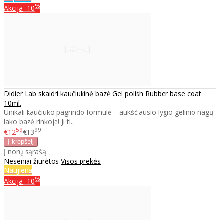
%
Akcija
-10
Didier Lab skaidri kaučiukinė bazė Gel polish Rubber base coat
10ml.
Unikali kaučiuko pagrindo formulė – aukščiausio lygio gelinio nagų
lako bazė rinkoje! Ji ti..
59
99
€12
€13
Į norų sąrašą
Neseniai žiūrėtos
Visos prekės
Naujiena
%
Akcija
-10