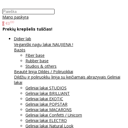
Mano paskyra
00
€0
0
Prekių krepšelis tuščias!
Didier lab
Veganiški nagų lakai NAUJIENA !
Bazės
Fiber base
Rubber base
Studios & others
Beauté linija
Dildės / Poliruokliai
Dildžių ir poliruoklių linija su keičiamais abrazyvais
Geliniai
lakai
Geliniai lakai STUDIOS
Geliniai lakai BRILLIANT
Geliniai lakai EXOTIC
Geliniai lakai POPSTAR
Geliniai lakai MACARONS
Geliniai lakai Confetti / Unicorn
Geliniai lakai ELECTRO
Geliniai lakai Natural Look