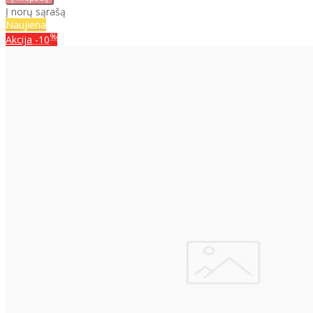
Į norų sąrašą
Naujiena
%
Akcija
-10