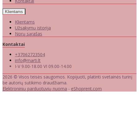
Kontaktai
Klientams
Klientams
Užsakymų istorija
Norų sąrašas
Kontaktai
+37062723504
info@marti.lt
I-V 9.00-18.00 VI 09.00-14.00
2026 © Visos teisės saugomos. Kopijuoti, platinti svetainės turinį
be autorių sutikimo draudžiama.
Elektroninių parduotuvių nuoma
-
eShoprent.com