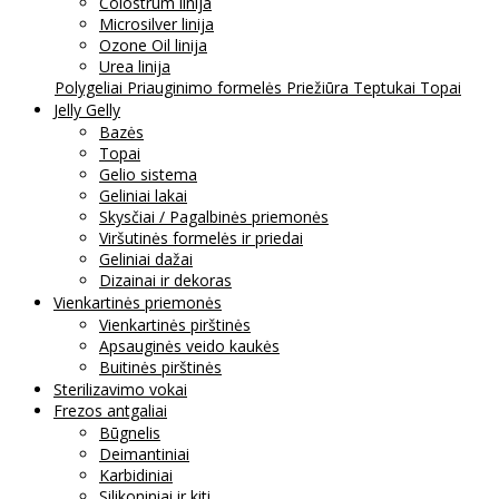
Colostrum linija
Microsilver linija
Ozone Oil linija
Urea linija
Polygeliai
Priauginimo formelės
Priežiūra
Teptukai
Topai
Jelly Gelly
Bazės
Topai
Gelio sistema
Geliniai lakai
Skysčiai / Pagalbinės priemonės
Viršutinės formelės ir priedai
Geliniai dažai
Dizainai ir dekoras
Vienkartinės priemonės
Vienkartinės pirštinės
Apsauginės veido kaukės
Buitinės pirštinės
Sterilizavimo vokai
Frezos antgaliai
Būgnelis
Deimantiniai
Karbidiniai
Silikoniniai ir kiti