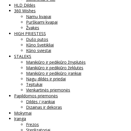
HLD Dildės
360 Wishes
Namų kvapai
Purškiami kvapai
Žvakės
HIGH PRIESTESS
Dušo putos
Kūno šveitikliai
Kūno sviestai
STALEKS
Manikiūro ir pedikiūro žnyplutės
Manikiūro ir pedikiūro žirklutės
Manikiūro ir pedikiūro įrankiai
Nagų dildės ir priedai
Teptukai
Vienkartinės priemonės
Papildomos priemonės
Dildės / įrankiai
Dizainas ir dekoras
Mokymai
Įranga
Frezos
Sterilizatoriai