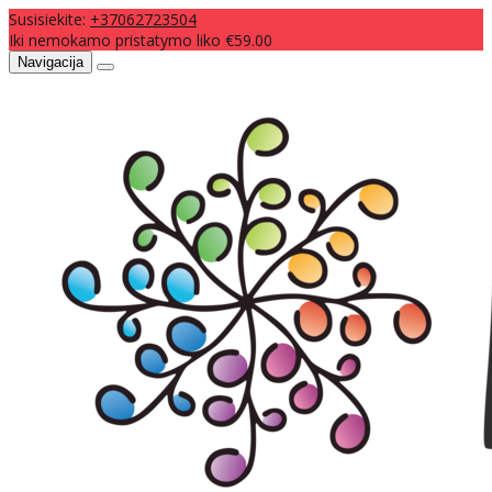
Susisiekite:
+37062723504
Iki nemokamo pristatymo liko €59.00
Navigacija