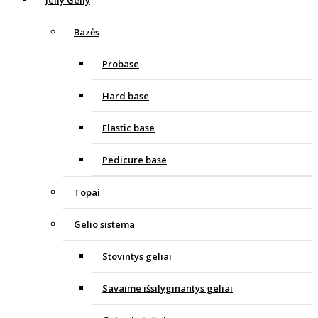
Bazės
Probase
Hard base
Elastic base
Pedicure base
Topai
Gelio sistema
Stovintys geliai
Savaime išsilyginantys geliai