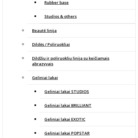
Rubber base
Studios & others
Beauté linija
Dildės / Poliruokliai
Dildžių ir poliruoklių linija su keičiamais
abrazyvais
Geliniai lakai
Geliniai lakai STUDIOS
Geliniai lakai BRILLIANT
Geliniai lakai EXOTIC
Geliniai lakai POPSTAR