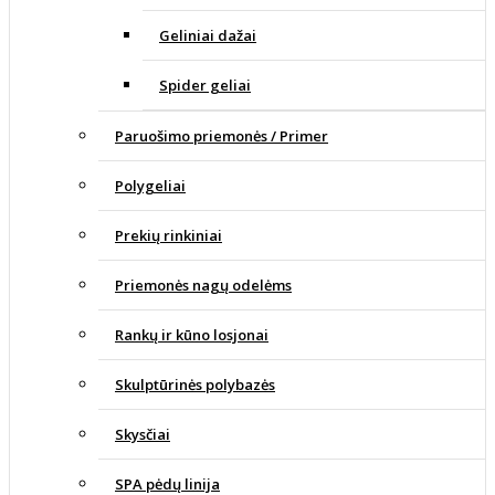
Geliniai dažai
Spider geliai
Paruošimo priemonės / Primer
Polygeliai
Prekių rinkiniai
Priemonės nagų odelėms
Rankų ir kūno losjonai
Skulptūrinės polybazės
Skysčiai
SPA pėdų linija