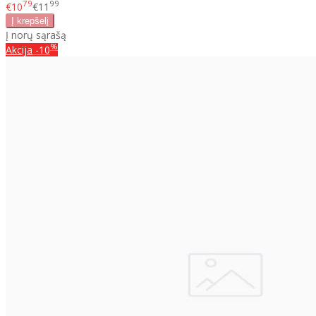
79
99
€10
€11
Į norų sąrašą
%
Akcija
-10