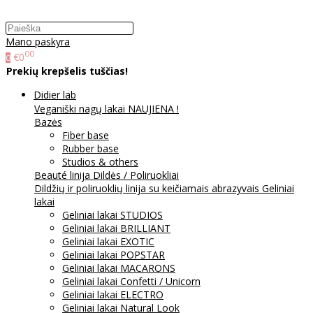
Mano paskyra
00
€0
0
Prekių krepšelis tuščias!
Didier lab
Veganiški nagų lakai NAUJIENA !
Bazės
Fiber base
Rubber base
Studios & others
Beauté linija
Dildės / Poliruokliai
Dildžių ir poliruoklių linija su keičiamais abrazyvais
Geliniai
lakai
Geliniai lakai STUDIOS
Geliniai lakai BRILLIANT
Geliniai lakai EXOTIC
Geliniai lakai POPSTAR
Geliniai lakai MACARONS
Geliniai lakai Confetti / Unicorn
Geliniai lakai ELECTRO
Geliniai lakai Natural Look