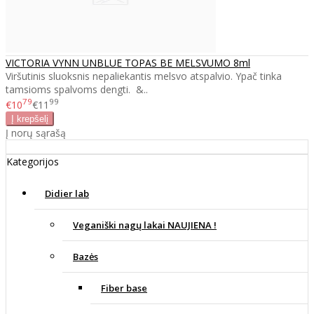
VICTORIA VYNN UNBLUE TOPAS BE MELSVUMO 8ml
Viršutinis sluoksnis nepaliekantis melsvo atspalvio. Ypač tinka
tamsioms spalvoms dengti. &..
79
99
€10
€11
Į norų sąrašą
Kategorijos
Didier lab
Veganiški nagų lakai NAUJIENA !
Bazės
Fiber base