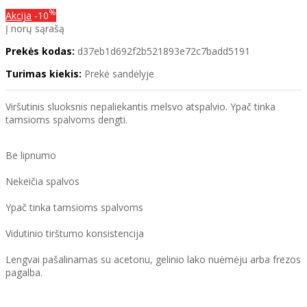
%
Akcija
-10
Į norų sąrašą
Prekės kodas:
d37eb1d692f2b521893e72c7badd5191
Turimas kiekis:
Prekė sandėlyje
Viršutinis sluoksnis nepaliekantis melsvo atspalvio. Ypač tinka
tamsioms spalvoms dengti.
Be lipnumo
Nekeičia spalvos
Ypač tinka tamsioms spalvoms
Vidutinio tirštumo konsistencija
Lengvai pašalinamas su acetonu, gelinio lako nuėmėju arba frezos
pagalba.