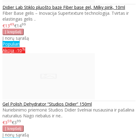
Didier Lab Stiklo pluošto bazė Fiber base gel, Milky pink, 10ml
Fiber Base gelis – Inovacija Supertexture technologija. Tvirtas ir
elastingas gelis ..
49
99
€13
€14
Į norų sąrašą
Populiari
%
Akcija
-10
Gel Polish Dehydrator “Studios Didier” 150ml
Nuriebinimo priemonė Studios Didier švelniai nusausina ir pašalina
naturalius Nago riebalus ir ne..
59
99
€3
€3
Į norų sąrašą