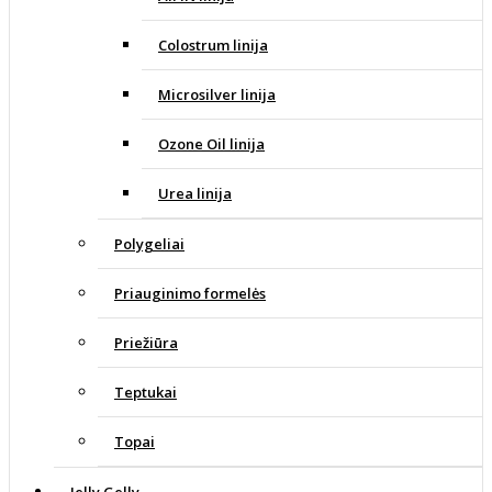
Colostrum linija
Microsilver linija
Ozone Oil linija
Urea linija
Polygeliai
Priauginimo formelės
Priežiūra
Teptukai
Topai
Jelly Gelly