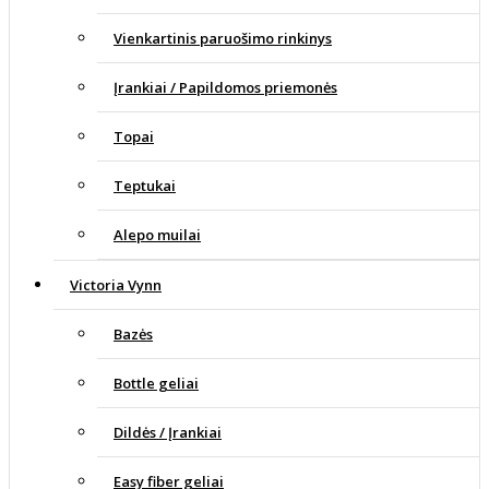
Vienkartinis paruošimo rinkinys
Įrankiai / Papildomos priemonės
Topai
Teptukai
Alepo muilai
Victoria Vynn
Bazės
Bottle geliai
Dildės / Įrankiai
Easy fiber geliai