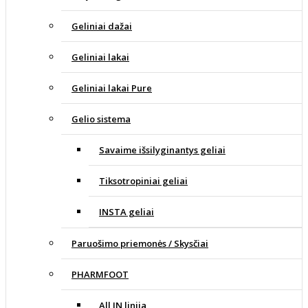
Geliniai dažai
Geliniai lakai
Geliniai lakai Pure
Gelio sistema
Savaime išsilyginantys geliai
Tiksotropiniai geliai
INSTA geliai
Paruošimo priemonės / Skysčiai
PHARMFOOT
All IN linija