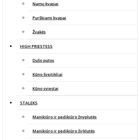
Namų kvapai
Purškiami kvapai
Žvakės
HIGH PRIESTESS
Dušo putos
Kūno šveitikliai
Kūno sviestai
STALEKS
Manikiūro ir pedikiūro žnyplutės
Manikiūro ir pedikiūro žirklutės