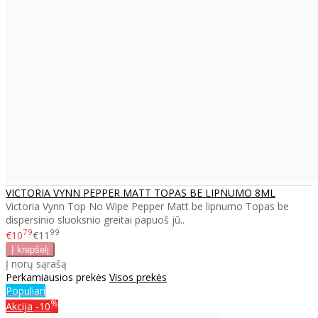
VICTORIA VYNN PEPPER MATT TOPAS BE LIPNUMO 8ML
Victoria Vynn Top No Wipe Pepper Matt be lipnumo Topas be
dispersinio sluoksnio greitai papuoš jū..
79
99
€10
€11
Į norų sąrašą
Perkamiausios prekės
Visos prekės
Populiari
%
Akcija
-10