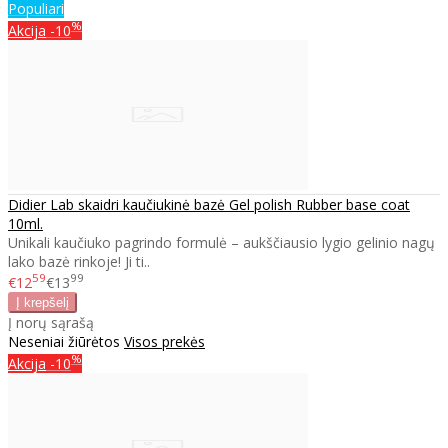
Populiari
%
Akcija
-10
Didier Lab skaidri kaučiukinė bazė Gel polish Rubber base coat
10ml.
Unikali kaučiuko pagrindo formulė – aukščiausio lygio gelinio nagų
lako bazė rinkoje! Ji ti..
59
99
€12
€13
Į norų sąrašą
Neseniai žiūrėtos
Visos prekės
%
Akcija
-10