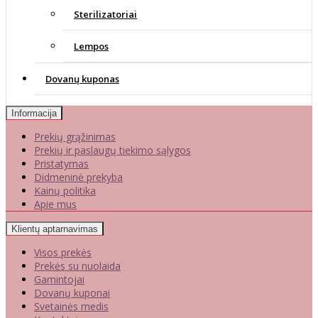
Sterilizatoriai
Lempos
Dovanų kuponas
Informacija
Prekių grąžinimas
Prekių ir paslaugų tiekimo sąlygos
Pristatymas
Didmeninė prekyba
Kainų politika
Apie mus
Klientų aptarnavimas
Visos prekės
Prekės su nuolaida
Gamintojai
Dovanų kuponai
Svetainės medis