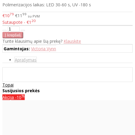
Polimerizacijos laikas: LED 30-60 s, UV -180 s
79
99
€10
€11
su PVM
20
Sutaupote - €1
Turite klausimų apie šią prekę?
Klauskite
Gamintojas:
Victoria Vynn
Aprašymas
Topai
Susijusios prekės
%
Akcija
-10