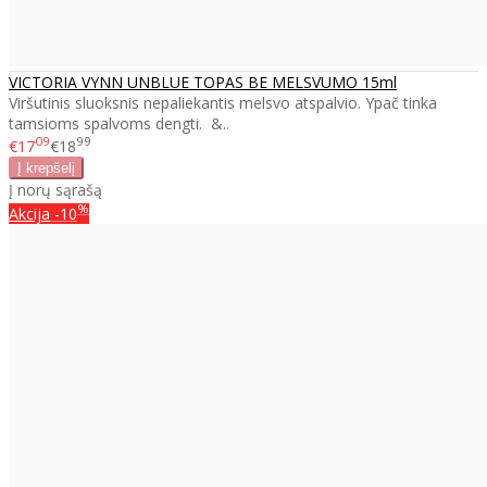
VICTORIA VYNN UNBLUE TOPAS BE MELSVUMO 15ml
Viršutinis sluoksnis nepaliekantis melsvo atspalvio. Ypač tinka
tamsioms spalvoms dengti. &..
09
99
€17
€18
Į norų sąrašą
%
Akcija
-10