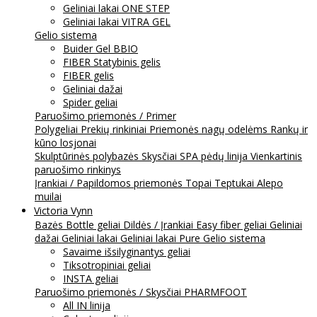
Geliniai lakai ONE STEP
Geliniai lakai VITRA GEL
Gelio sistema
Buider Gel BBIO
FIBER Statybinis gelis
FIBER gelis
Geliniai dažai
Spider geliai
Paruošimo priemonės / Primer
Polygeliai
Prekių rinkiniai
Priemonės nagų odelėms
Rankų ir
kūno losjonai
Skulptūrinės polybazės
Skysčiai
SPA pėdų linija
Vienkartinis
paruošimo rinkinys
Įrankiai / Papildomos priemonės
Topai
Teptukai
Alepo
muilai
Victoria Vynn
Bazės
Bottle geliai
Dildės / Įrankiai
Easy fiber geliai
Geliniai
dažai
Geliniai lakai
Geliniai lakai Pure
Gelio sistema
Savaime išsilyginantys geliai
Tiksotropiniai geliai
INSTA geliai
Paruošimo priemonės / Skysčiai
PHARMFOOT
All IN linija