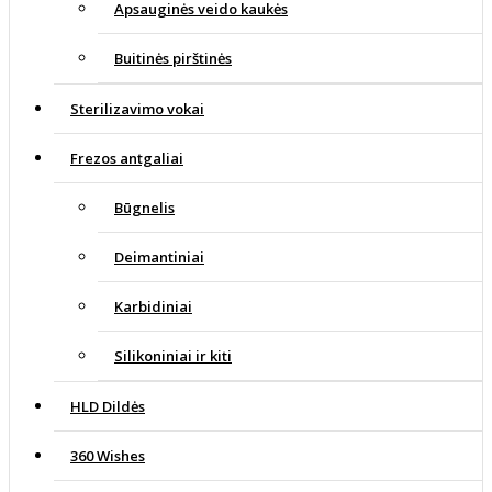
Apsauginės veido kaukės
Buitinės pirštinės
Sterilizavimo vokai
Frezos antgaliai
Būgnelis
Deimantiniai
Karbidiniai
Silikoniniai ir kiti
HLD Dildės
360 Wishes