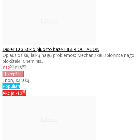
Didier Lab Stiklo pluošto bazė FIBER OCTAGON
Opiausios šių laikų nagų problemos: Mechaniškai išploninta nago
plokštelė. Cheminis..
59
99
€12
€13
Į norų sąrašą
Populiari
%
Akcija
-10