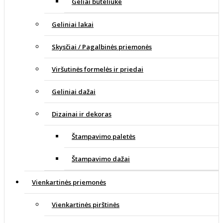
Geliai buteliuke
Geliniai lakai
Skysčiai / Pagalbinės priemonės
Viršutinės formelės ir priedai
Geliniai dažai
Dizainai ir dekoras
Štampavimo paletės
Štampavimo dažai
Vienkartinės priemonės
Vienkartinės pirštinės