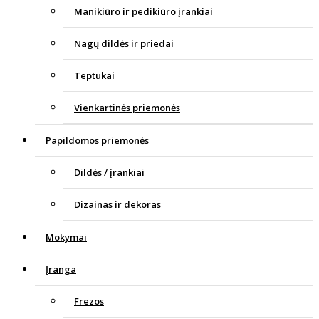
Manikiūro ir pedikiūro įrankiai
Nagų dildės ir priedai
Teptukai
Vienkartinės priemonės
Papildomos priemonės
Dildės / įrankiai
Dizainas ir dekoras
Mokymai
Įranga
Frezos