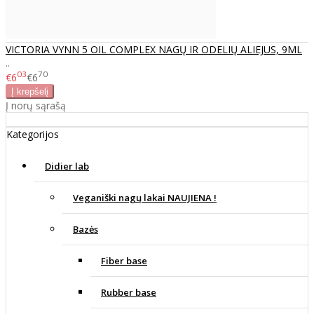
VICTORIA VYNN 5 OIL COMPLEX NAGŲ IR ODELIŲ ALIEJUS, 9ML
..
03
70
€6
€6
Į norų sąrašą
Kategorijos
Didier lab
Veganiški nagų lakai NAUJIENA !
Bazės
Fiber base
Rubber base