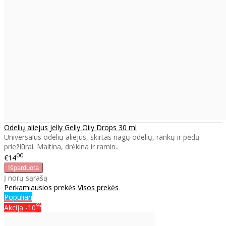
Odelių aliejus Jelly Gelly Oily Drops 30 ml
Universalus odelių aliejus, skirtas nagų odelių, rankų ir pėdų
priežiūrai. Maitina, drėkina ir ramin..
00
€14
Į norų sąrašą
Perkamiausios prekės
Visos prekės
Populiari
%
Akcija
-10