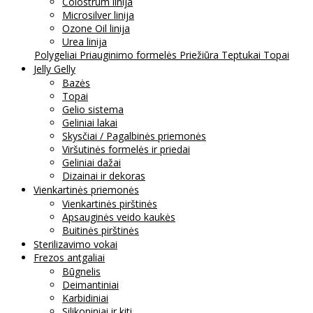
Colostrum linija
Microsilver linija
Ozone Oil linija
Urea linija
Polygeliai
Priauginimo formelės
Priežiūra
Teptukai
Topai
Jelly Gelly
Bazės
Topai
Gelio sistema
Geliniai lakai
Skysčiai / Pagalbinės priemonės
Viršutinės formelės ir priedai
Geliniai dažai
Dizainai ir dekoras
Vienkartinės priemonės
Vienkartinės pirštinės
Apsauginės veido kaukės
Buitinės pirštinės
Sterilizavimo vokai
Frezos antgaliai
Būgnelis
Deimantiniai
Karbidiniai
Silikoniniai ir kiti