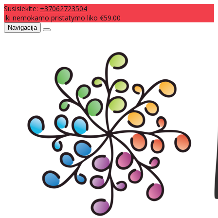
Susisiekite:
+37062723504
Iki nemokamo pristatymo liko €59.00
Navigacija