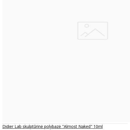
Didier Lab skulptūrinė polybazė "Almost Naked" 10ml