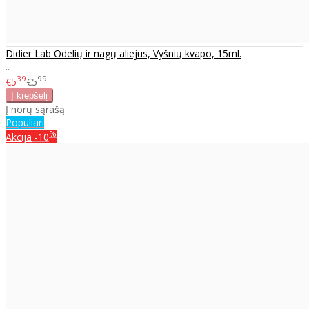
Didier Lab Odelių ir nagų aliejus, Vyšnių kvapo, 15ml.
..
39
99
€5
€5
Į norų sąrašą
Populiari
%
Akcija
-10