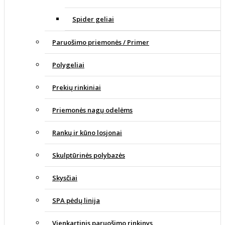
Spider geliai
Paruošimo priemonės / Primer
Polygeliai
Prekių rinkiniai
Priemonės nagų odelėms
Rankų ir kūno losjonai
Skulptūrinės polybazės
Skysčiai
SPA pėdų linija
Vienkartinis paruošimo rinkinys