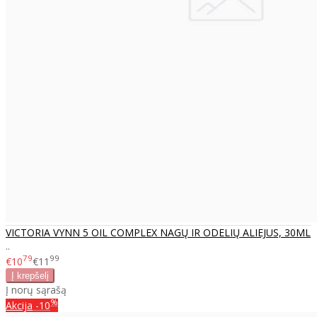
VICTORIA VYNN 5 OIL COMPLEX NAGŲ IR ODELIŲ ALIEJUS, 30ML
..
79
99
€10
€11
Į norų sąrašą
%
Akcija
-10