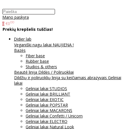
Mano paskyra
00
€0
0
Prekių krepšelis tuščias!
Didier lab
Veganiški nagų lakai NAUJIENA !
Bazės
Fiber base
Rubber base
Studios & others
Beauté linija
Dildės / Poliruokliai
Dildžių ir poliruoklių linija su keičiamais abrazyvais
Geliniai
lakai
Geliniai lakai STUDIOS
Geliniai lakai BRILLIANT
Geliniai lakai EXOTIC
Geliniai lakai POPSTAR
Geliniai lakai MACARONS
Geliniai lakai Confetti / Unicorn
Geliniai lakai ELECTRO
Geliniai lakai Natural Look