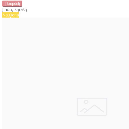
Į norų sąrašą
Naujiena