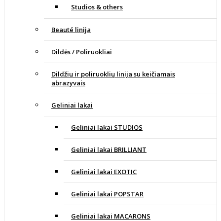
Studios & others
Beauté linija
Dildės / Poliruokliai
Dildžių ir poliruoklių linija su keičiamais
abrazyvais
Geliniai lakai
Geliniai lakai STUDIOS
Geliniai lakai BRILLIANT
Geliniai lakai EXOTIC
Geliniai lakai POPSTAR
Geliniai lakai MACARONS