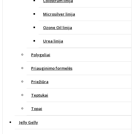
Colostrum linija
Microsilver linija
Ozone Oil linija
Urea linija
Polygeliai
Priauginimo formelės
Priežiūra
Teptukai
Topai
Jelly Gelly