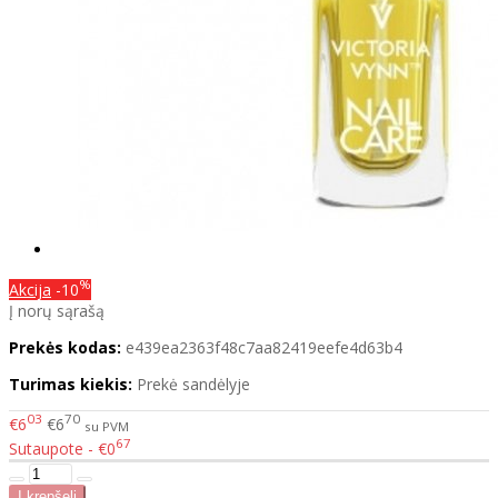
%
Akcija
-10
Į norų sąrašą
Prekės kodas:
e439ea2363f48c7aa82419eefe4d63b4
Turimas kiekis:
Prekė sandėlyje
03
70
€6
€6
su PVM
67
Sutaupote - €0