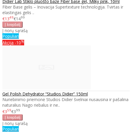
Didier Lab Stiklo pluošto bazė Fiber base gel, Milky pink, 10ml
Fiber Base gelis – Inovacija Supertexture technologija. Tvirtas ir
elastingas gelis ..
49
99
€13
€14
Į norų sąrašą
Populiari
%
Akcija
-10
Gel Polish Dehydrator “Studios Didier” 150ml
Nuriebinimo priemonė Studios Didier švelniai nusausina ir pašalina
naturalius Nago riebalus ir ne..
59
99
€3
€3
Į norų sąrašą
Populiari