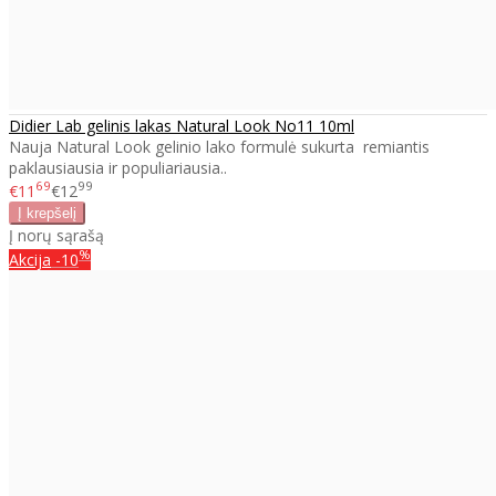
Didier Lab gelinis lakas Natural Look No11 10ml
Nauja Natural Look gelinio lako formulė sukurta remiantis
paklausiausia ir populiariausia..
69
99
€11
€12
Į norų sąrašą
%
Akcija
-10