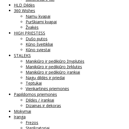
HLD Dildės
360 Wishes
Namų kvapai
Purškiami kvapai
Žvakės
HIGH PRIESTESS
Dušo putos
Kūno šveitikliai
Kūno sviestai
STALEKS
Manikiūro ir pedikiūro žnyplutės
Manikiūro ir pedikiūro žirklutės
Manikiūro ir pedikiūro įrankiai
Nagų dildės ir priedai
Teptukai
Vienkartinės priemonės
Papildomos priemonės
Dildės / įrankiai
Dizainas ir dekoras
Mokymai
Įranga
Frezos
Sterilizatoriai