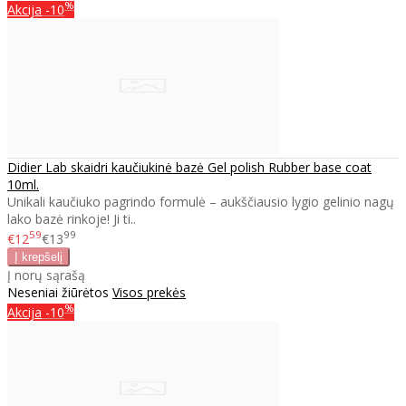
%
Akcija
-10
Didier Lab skaidri kaučiukinė bazė Gel polish Rubber base coat
10ml.
Unikali kaučiuko pagrindo formulė – aukščiausio lygio gelinio nagų
lako bazė rinkoje! Ji ti..
59
99
€12
€13
Į norų sąrašą
Neseniai žiūrėtos
Visos prekės
%
Akcija
-10