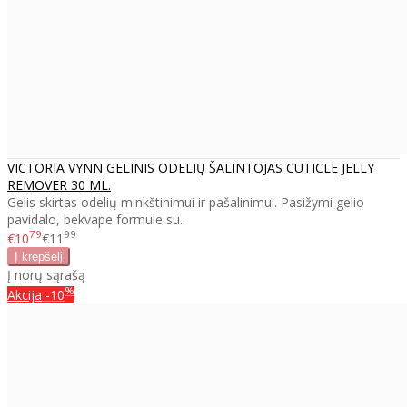
VICTORIA VYNN GELINIS ODELIŲ ŠALINTOJAS CUTICLE JELLY
REMOVER 30 ML.
Gelis skirtas odelių minkštinimui ir pašalinimui. Pasižymi gelio
pavidalo, bekvape formule su..
79
99
€10
€11
Į norų sąrašą
%
Akcija
-10