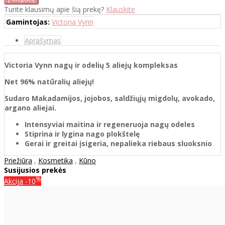
Turite klausimų apie šią prekę?
Klauskite
Gamintojas:
Victoria Vynn
Aprašymas
Victoria Vynn nagų ir odelių 5 aliejų kompleksas
Net 96% natūralių aliejų!
Sudaro Makadamijos, jojobos, saldžiųjų migdolų, avokado,
argano aliejai.
Intensyviai maitina ir regeneruoja nagų odeles
Stiprina ir lygina nago plokštelę
Gerai ir greitai įsigeria, nepalieka riebaus sluoksnio
Priežiūra
,
Kosmetika
,
Kūno
Susijusios prekės
%
Akcija
-10