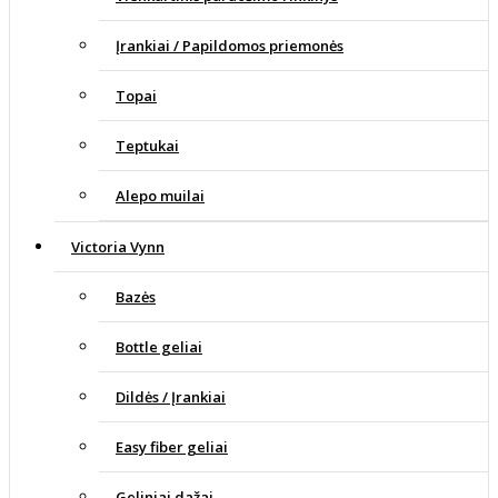
Įrankiai / Papildomos priemonės
Topai
Teptukai
Alepo muilai
Victoria Vynn
Bazės
Bottle geliai
Dildės / Įrankiai
Easy fiber geliai
Geliniai dažai