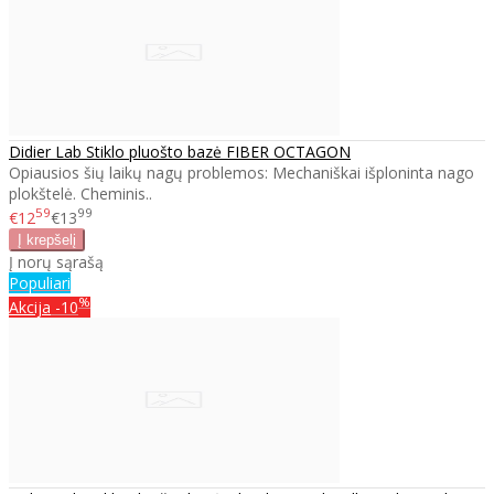
Didier Lab Stiklo pluošto bazė FIBER OCTAGON
Opiausios šių laikų nagų problemos: Mechaniškai išploninta nago
plokštelė. Cheminis..
59
99
€12
€13
Į norų sąrašą
Populiari
%
Akcija
-10