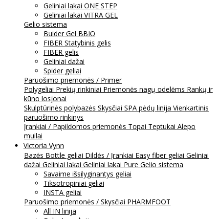
Geliniai lakai ONE STEP
Geliniai lakai VITRA GEL
Gelio sistema
Buider Gel BBIO
FIBER Statybinis gelis
FIBER gelis
Geliniai dažai
Spider geliai
Paruošimo priemonės / Primer
Polygeliai
Prekių rinkiniai
Priemonės nagų odelėms
Rankų ir
kūno losjonai
Skulptūrinės polybazės
Skysčiai
SPA pėdų linija
Vienkartinis
paruošimo rinkinys
Įrankiai / Papildomos priemonės
Topai
Teptukai
Alepo
muilai
Victoria Vynn
Bazės
Bottle geliai
Dildės / Įrankiai
Easy fiber geliai
Geliniai
dažai
Geliniai lakai
Geliniai lakai Pure
Gelio sistema
Savaime išsilyginantys geliai
Tiksotropiniai geliai
INSTA geliai
Paruošimo priemonės / Skysčiai
PHARMFOOT
All IN linija