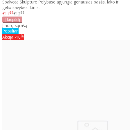
Spalvota Skulpture Polybase apjungia geriausias bazės, lako ir
gelio savybes: Itin s..
69
99
€11
€12
Į norų sąrašą
Populiari
%
Akcija
-10