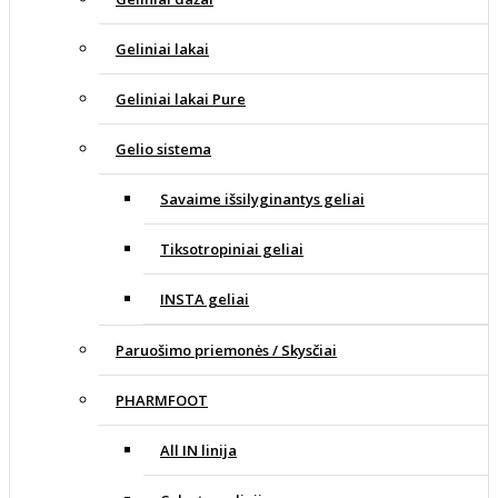
Geliniai lakai
Geliniai lakai Pure
Gelio sistema
Savaime išsilyginantys geliai
Tiksotropiniai geliai
INSTA geliai
Paruošimo priemonės / Skysčiai
PHARMFOOT
All IN linija