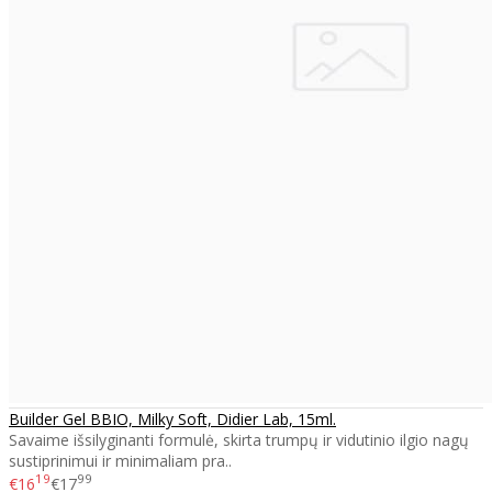
Builder Gel BBIO, Milky Soft, Didier Lab, 15ml.
Savaime išsilyginanti formulė, skirta trumpų ir vidutinio ilgio nagų
sustiprinimui ir minimaliam pra..
19
99
€16
€17