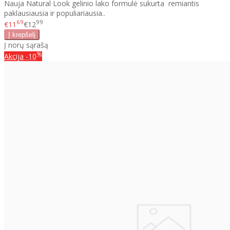
Nauja Natural Look gelinio lako formulė sukurta remiantis
paklausiausia ir populiariausia..
69
99
€11
€12
Į norų sąrašą
%
Akcija
-10