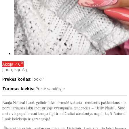
%
Akcija
-10
Į norų sąrašą
Prekės kodas:
look11
Turimas kiekis:
Prekė sandėlyje
Nauja Natural Look gelinio lako formulė sukurta remiantis paklausiausia ir
populiariausia lakų industrijoje vyraujančia tendencija – “Jelly Nails”. Šiuo
metu vis populiaresni tampa ilgi ir natūraliai atrodantys nagai, ką ši Natural
Look kolekcija ir garantuoja!
Šis efektas orinis, pusiau permatomas, kisielinis, kuris sukuria labai lengvo