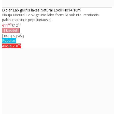
Didier Lab gelinis lakas Natural Look No14 10ml
Nauja Natural Look gelinio lako formulė sukurta remiantis
paklausiausia ir populiariausia..
69
99
€11
€12
Į norų sąrašą
Populiari
%
Akcija
-10