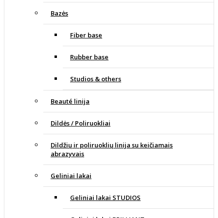
Bazės
Fiber base
Rubber base
Studios & others
Beauté linija
Dildės / Poliruokliai
Dildžių ir poliruoklių linija su keičiamais
abrazyvais
Geliniai lakai
Geliniai lakai STUDIOS