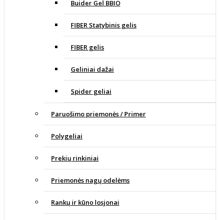
Buider Gel BBIO
FIBER Statybinis gelis
FIBER gelis
Geliniai dažai
Spider geliai
Paruošimo priemonės / Primer
Polygeliai
Prekių rinkiniai
Priemonės nagų odelėms
Rankų ir kūno losjonai