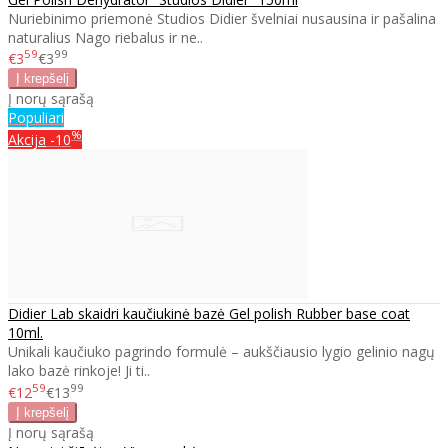
Nuriebinimo priemonė Studios Didier švelniai nusausina ir pašalina
naturalius Nago riebalus ir ne..
59
99
€3
€3
Į norų sąrašą
Populiari
%
Akcija
-10
Didier Lab skaidri kaučiukinė bazė Gel polish Rubber base coat
10ml.
Unikali kaučiuko pagrindo formulė – aukščiausio lygio gelinio nagų
lako bazė rinkoje! Ji ti..
59
99
€12
€13
Į norų sąrašą