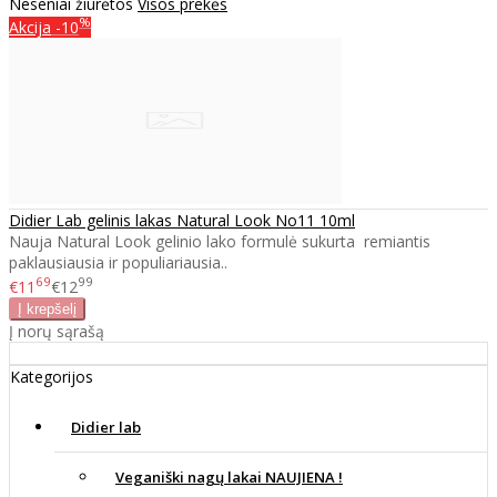
Neseniai žiūrėtos
Visos prekės
%
Akcija
-10
Didier Lab gelinis lakas Natural Look No11 10ml
Nauja Natural Look gelinio lako formulė sukurta remiantis
paklausiausia ir populiariausia..
69
99
€11
€12
Į norų sąrašą
Kategorijos
Didier lab
Veganiški nagų lakai NAUJIENA !