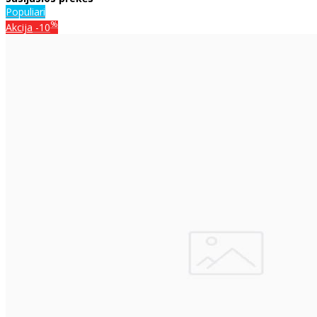
Populiari
%
Akcija
-10