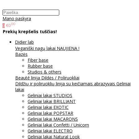
Mano paskyra
00
€0
0
Prekių krepšelis tuščias!
Didier lab
Veganiški nagų lakai NAUJIENA !
Bazės
Fiber base
Rubber base
Studios & others
Beauté linija
Dildės / Poliruokliai
Dildžių ir poliruoklių linija su keičiamais abrazyvais
Geliniai
lakai
Geliniai lakai STUDIOS
Geliniai lakai BRILLIANT
Geliniai lakai EXOTIC
Geliniai lakai POPSTAR
Geliniai lakai MACARONS
Geliniai lakai Confetti / Unicorn
Geliniai lakai ELECTRO
Geliniai lakai Natural Look