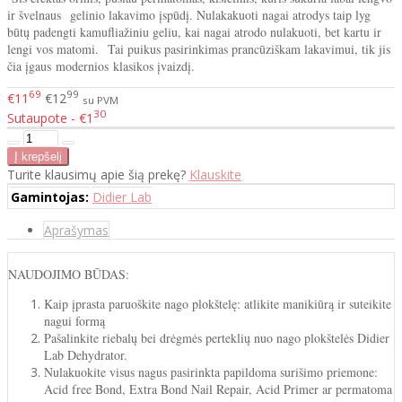
ir švelnaus gelinio lakavimo įspūdį. Nulakakuoti nagai atrodys taip lyg
būtų padengti kamufliažiniu geliu, kai nagai atrodo nulakuoti, bet kartu ir
lengi vos matomi. Tai puikus pasirinkimas prancūziškam lakavimui, tik jis
čia įgaus modernios klasikos įvaizdį.
69
99
€11
€12
su PVM
30
Sutaupote - €1
Turite klausimų apie šią prekę?
Klauskite
Gamintojas:
Didier Lab
Aprašymas
NAUDOJIMO BŪDAS:
Kaip įprasta paruoškite nago plokštelę: atlikite manikiūrą ir suteikite
nagui formą
Pašalinkite riebalų bei drėgmės perteklių nuo nago plokštelės Didier
Lab Dehydrator.
Nulakuokite visus nagus pasirinkta papildoma surišimo priemone:
Acid free Bond, Extra Bond Nail Repair, Acid Primer ar permatoma