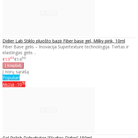
Didier Lab Stiklo pluošto bazė Fiber base gel, Milky pink, 10ml
Fiber Base gelis – Inovacija Supertexture technologija. Tvirtas ir
elastingas gelis ..
49
99
€13
€14
Į norų sąrašą
Populiari
%
Akcija
-10
Gel Polish Dehydrator “Studios Didier” 150ml