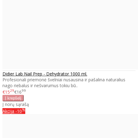
Didier Lab Nail Prep - Dehydrator 1000 ml.
Profesionali priemonė švelniai nusausina ir pašalina naturalius
nago riebalus ir nešvarumus tokiu bū..
29
99
€15
€16
Į norų sąrašą
%
Akcija
-10