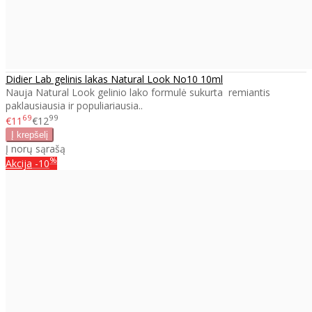
Didier Lab gelinis lakas Natural Look No10 10ml
Nauja Natural Look gelinio lako formulė sukurta remiantis
paklausiausia ir populiariausia..
69
99
€11
€12
Į norų sąrašą
%
Akcija
-10