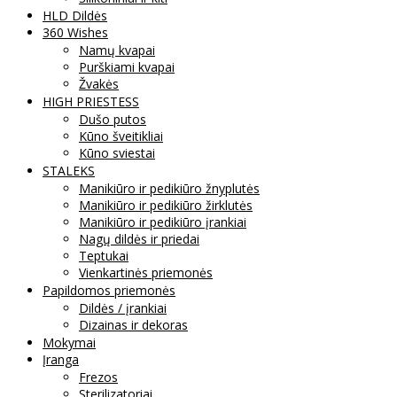
HLD Dildės
360 Wishes
Namų kvapai
Purškiami kvapai
Žvakės
HIGH PRIESTESS
Dušo putos
Kūno šveitikliai
Kūno sviestai
STALEKS
Manikiūro ir pedikiūro žnyplutės
Manikiūro ir pedikiūro žirklutės
Manikiūro ir pedikiūro įrankiai
Nagų dildės ir priedai
Teptukai
Vienkartinės priemonės
Papildomos priemonės
Dildės / įrankiai
Dizainas ir dekoras
Mokymai
Įranga
Frezos
Sterilizatoriai