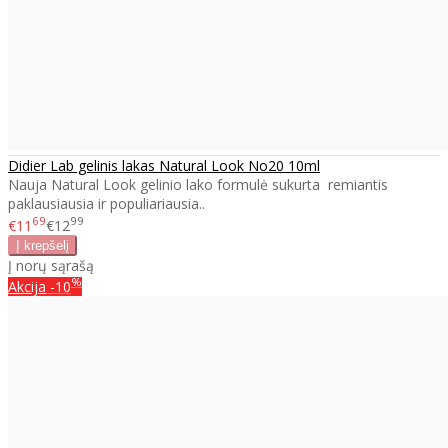
Didier Lab gelinis lakas Natural Look No20 10ml
Nauja Natural Look gelinio lako formulė sukurta remiantis
paklausiausia ir populiariausia..
69
99
€11
€12
Į norų sąrašą
%
Akcija
-10