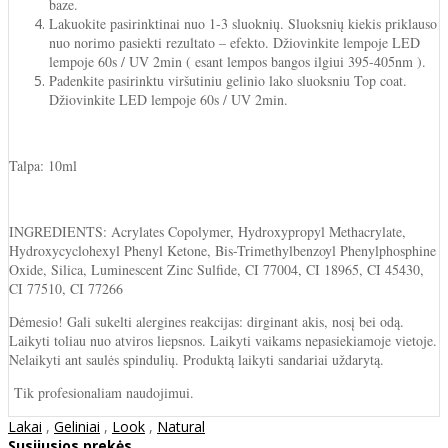
baze.
Lakuokite pasirinktinai nuo 1-3 sluoknių. Sluoksnių kiekis priklauso
nuo norimo pasiekti rezultato – efekto. Džiovinkite lempoje LED
lempoje 60s / UV 2min ( esant lempos bangos ilgiui 395-405nm ).
Padenkite pasirinktu viršutiniu gelinio lako sluoksniu Top coat.
Džiovinkite LED lempoje 60s / UV 2min.
Talpa: 10ml
INGREDIENTS: Acrylates Copolymer, Hydroxypropyl Methacrylate,
Hydroxycyclohexyl Phenyl Ketone, Bis-Trimethylbenzoyl Phenylphosphine
Oxide, Silica, Luminescent Zinc Sulfide, CI 77004, CI 18965, CI 45430,
CI 77510, CI 77266
Dėmesio! Gali sukelti alergines reakcijas: dirginant akis, nosį bei odą.
Laikyti toliau nuo atviros liepsnos. Laikyti vaikams nepasiekiamoje vietoje.
Nelaikyti ant saulės spindulių. Produktą laikyti sandariai uždarytą.
Tik profesionaliam naudojimui.
Lakai
,
Geliniai
,
Look
,
Natural
Susijusios prekės