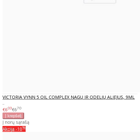
VICTORIA VYNN 5 OIL COMPLEX NAGŲ IR ODELIŲ ALIEJUS, 9ML
..
03
70
€6
€6
Į norų sąrašą
%
Akcija
-10