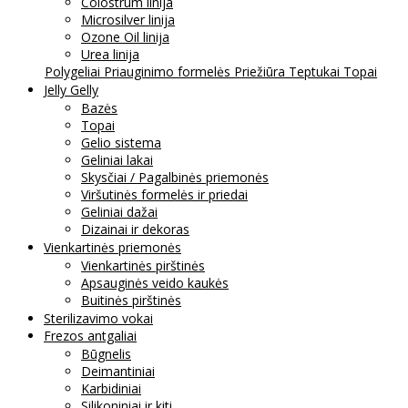
Colostrum linija
Microsilver linija
Ozone Oil linija
Urea linija
Polygeliai
Priauginimo formelės
Priežiūra
Teptukai
Topai
Jelly Gelly
Bazės
Topai
Gelio sistema
Geliniai lakai
Skysčiai / Pagalbinės priemonės
Viršutinės formelės ir priedai
Geliniai dažai
Dizainai ir dekoras
Vienkartinės priemonės
Vienkartinės pirštinės
Apsauginės veido kaukės
Buitinės pirštinės
Sterilizavimo vokai
Frezos antgaliai
Būgnelis
Deimantiniai
Karbidiniai
Silikoniniai ir kiti