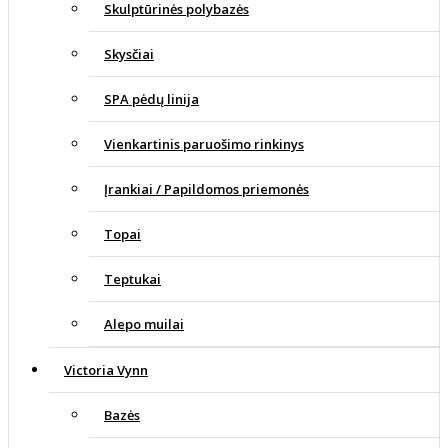
Skulptūrinės polybazės
Skysčiai
SPA pėdų linija
Vienkartinis paruošimo rinkinys
Įrankiai / Papildomos priemonės
Topai
Teptukai
Alepo muilai
Victoria Vynn
Bazės