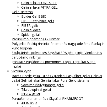
Geliniai lakai ONE STEP
Geliniai lakai VITRA GEL
Gelio sistema
Buider Gel BBIO
FIBER Statybinis gelis
FIBER gelis
Geliniai dažai
Spider geliai
Paruošimo priemonės / Primer
Polygeliai
Prekių rinkiniai
Priemonės nagų odelėms
Rankų ir
kūno losjonai
Skulptūrinės polybazės
Skysčiai
SPA pėdų linija
Vienkartinis
paruošimo rinkinys
Įrankiai / Papildomos priemonės
Topai
Teptukai
Alepo
muilai
Victoria Vynn
Bazės
Bottle geliai
Dildės / Įrankiai
Easy fiber geliai
Geliniai
dažai
Geliniai lakai
Geliniai lakai Pure
Gelio sistema
Savaime išsilyginantys geliai
Tiksotropiniai geliai
INSTA geliai
Paruošimo priemonės / Skysčiai
PHARMFOOT
All IN linija