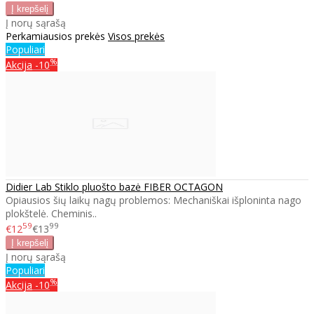
Į norų sąrašą
Perkamiausios prekės
Visos prekės
Populiari
%
Akcija
-10
Didier Lab Stiklo pluošto bazė FIBER OCTAGON
Opiausios šių laikų nagų problemos: Mechaniškai išploninta nago
plokštelė. Cheminis..
59
99
€12
€13
Į norų sąrašą
Populiari
%
Akcija
-10