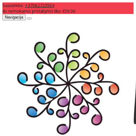
Susisiekite:
+37062723504
Iki nemokamo pristatymo liko €59.00
Navigacija