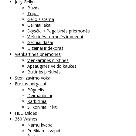
Jelly Gelly
Bazės
Topai
Gelio sistema
Geliniai lakai
Skysčiai / Pagalbinės priemonės
Viršutinės formelės ir priedai
Geliniai dažai
Dizainai ir dekoras
Vienkartinės priemonės
Vienkartinės pirštinės
Apsauginės veido kaukės
Buitinės pirštinės
Sterilizavimo vokai
Frezos antgaliai
Būgnelis
Deimantiniai
Karbidiniai
Silikoniniai ir kiti
HLD Dildės
360 Wishes
Namų kvapai
Purškiami kvapai