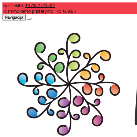
Susisiekite:
+37062723504
Iki nemokamo pristatymo liko €59.00
Navigacija