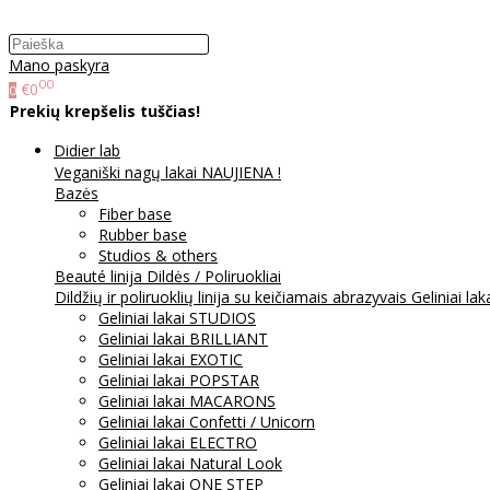
Mano paskyra
00
€0
0
Prekių krepšelis tuščias!
Didier lab
Veganiški nagų lakai NAUJIENA !
Bazės
Fiber base
Rubber base
Studios & others
Beauté linija
Dildės / Poliruokliai
Dildžių ir poliruoklių linija su keičiamais abrazyvais
Geliniai lak
Geliniai lakai STUDIOS
Geliniai lakai BRILLIANT
Geliniai lakai EXOTIC
Geliniai lakai POPSTAR
Geliniai lakai MACARONS
Geliniai lakai Confetti / Unicorn
Geliniai lakai ELECTRO
Geliniai lakai Natural Look
Geliniai lakai ONE STEP