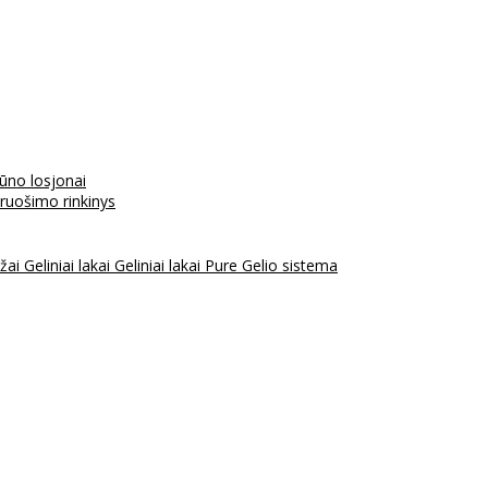
kūno losjonai
aruošimo rinkinys
ažai
Geliniai lakai
Geliniai lakai Pure
Gelio sistema