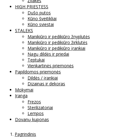
Žvakės
HIGH PRIESTESS
Dušo putos
Kūno šveitikliai
Kūno sviestai
STALEKS
Manikiūro ir pedikiūro žnyplutės
Manikiūro ir pedikiūro žirklutės
Manikiūro ir pedikiūro įrankiai
Nagų dildės ir priedai
Teptukai
Vienkartinės priemonės
Papildomos priemonės
Dildės / įrankiai
Dizainas ir dekoras
Mokymai
Įranga
Frezos
Sterilizatoriai
Lempos
Dovanų kuponas
Pagrindinis