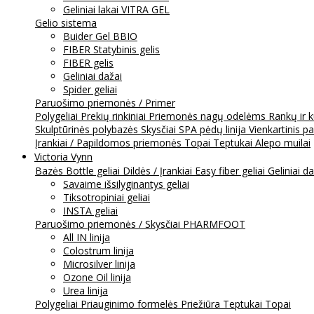
Geliniai lakai VITRA GEL
Gelio sistema
Buider Gel BBIO
FIBER Statybinis gelis
FIBER gelis
Geliniai dažai
Spider geliai
Paruošimo priemonės / Primer
Polygeliai
Prekių rinkiniai
Priemonės nagų odelėms
Rankų ir 
Skulptūrinės polybazės
Skysčiai
SPA pėdų linija
Vienkartinis p
Įrankiai / Papildomos priemonės
Topai
Teptukai
Alepo muilai
Victoria Vynn
Bazės
Bottle geliai
Dildės / Įrankiai
Easy fiber geliai
Geliniai d
Savaime išsilyginantys geliai
Tiksotropiniai geliai
INSTA geliai
Paruošimo priemonės / Skysčiai
PHARMFOOT
All IN linija
Colostrum linija
Microsilver linija
Ozone Oil linija
Urea linija
Polygeliai
Priauginimo formelės
Priežiūra
Teptukai
Topai