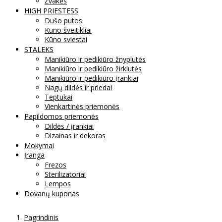
Žvakės
HIGH PRIESTESS
Dušo putos
Kūno šveitikliai
Kūno sviestai
STALEKS
Manikiūro ir pedikiūro žnyplutės
Manikiūro ir pedikiūro žirklutės
Manikiūro ir pedikiūro įrankiai
Nagų dildės ir priedai
Teptukai
Vienkartinės priemonės
Papildomos priemonės
Dildės / įrankiai
Dizainas ir dekoras
Mokymai
Įranga
Frezos
Sterilizatoriai
Lempos
Dovanų kuponas
Pagrindinis