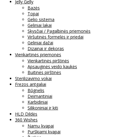
Jelly Gelly
Bazės
Topai
Gelio sistema
Geliniai lakai
Skysčiai / Pagalbinės priemonės
Viršutinės formelės ir priedai
Geliniai dažai
Dizainai ir dekoras
Vienkartinės priemonės
Vienkartinės pirštinės
Apsauginės veido kaukės
Buitinės pirštinės
Sterilizavimo vokai
Frezos antgaliai
Būgnelis
Deimantiniai
Karbidiniai
Silikoniniai ir kiti
HLD Dildės
360 Wishes
Namų kvapai
Purškiami kvapai