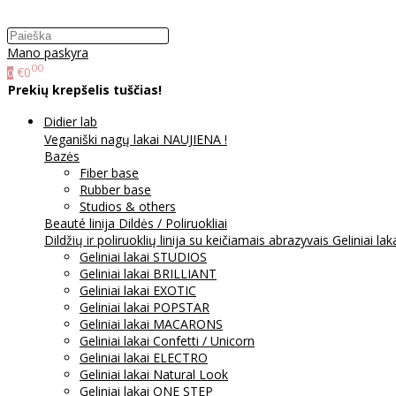
Mano paskyra
00
€0
0
Prekių krepšelis tuščias!
Didier lab
Veganiški nagų lakai NAUJIENA !
Bazės
Fiber base
Rubber base
Studios & others
Beauté linija
Dildės / Poliruokliai
Dildžių ir poliruoklių linija su keičiamais abrazyvais
Geliniai lak
Geliniai lakai STUDIOS
Geliniai lakai BRILLIANT
Geliniai lakai EXOTIC
Geliniai lakai POPSTAR
Geliniai lakai MACARONS
Geliniai lakai Confetti / Unicorn
Geliniai lakai ELECTRO
Geliniai lakai Natural Look
Geliniai lakai ONE STEP