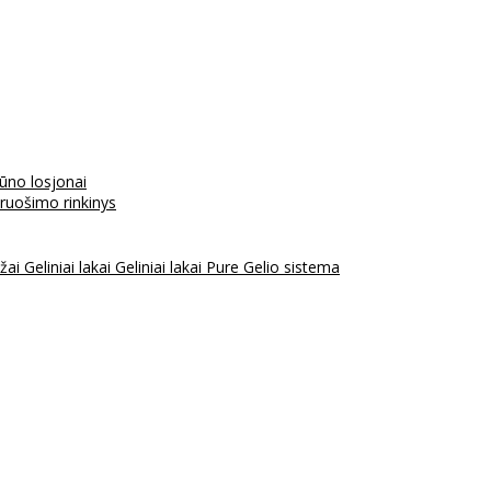
kūno losjonai
aruošimo rinkinys
ažai
Geliniai lakai
Geliniai lakai Pure
Gelio sistema