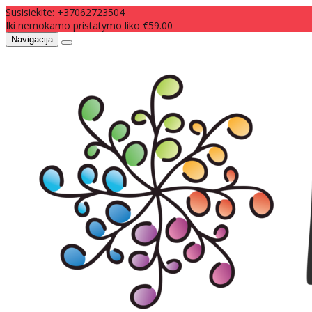
Susisiekite:
+37062723504
Iki nemokamo pristatymo liko €59.00
Navigacija