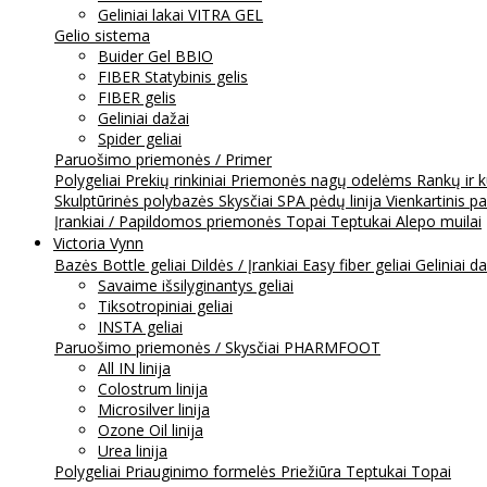
Geliniai lakai VITRA GEL
Gelio sistema
Buider Gel BBIO
FIBER Statybinis gelis
FIBER gelis
Geliniai dažai
Spider geliai
Paruošimo priemonės / Primer
Polygeliai
Prekių rinkiniai
Priemonės nagų odelėms
Rankų ir 
Skulptūrinės polybazės
Skysčiai
SPA pėdų linija
Vienkartinis p
Įrankiai / Papildomos priemonės
Topai
Teptukai
Alepo muilai
Victoria Vynn
Bazės
Bottle geliai
Dildės / Įrankiai
Easy fiber geliai
Geliniai d
Savaime išsilyginantys geliai
Tiksotropiniai geliai
INSTA geliai
Paruošimo priemonės / Skysčiai
PHARMFOOT
All IN linija
Colostrum linija
Microsilver linija
Ozone Oil linija
Urea linija
Polygeliai
Priauginimo formelės
Priežiūra
Teptukai
Topai