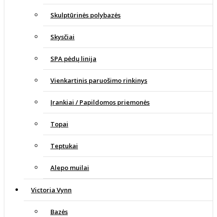
Skulptūrinės polybazės
Skysčiai
SPA pėdų linija
Vienkartinis paruošimo rinkinys
Įrankiai / Papildomos priemonės
Topai
Teptukai
Alepo muilai
Victoria Vynn
Bazės