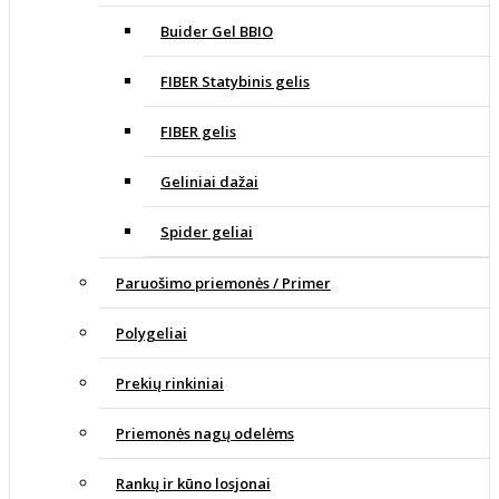
Buider Gel BBIO
FIBER Statybinis gelis
FIBER gelis
Geliniai dažai
Spider geliai
Paruošimo priemonės / Primer
Polygeliai
Prekių rinkiniai
Priemonės nagų odelėms
Rankų ir kūno losjonai