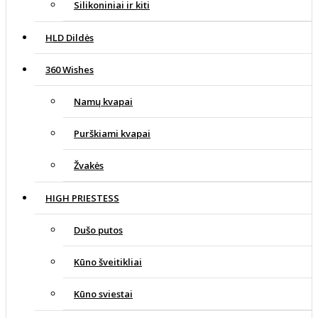
Silikoniniai ir kiti
HLD Dildės
360 Wishes
Namų kvapai
Purškiami kvapai
Žvakės
HIGH PRIESTESS
Dušo putos
Kūno šveitikliai
Kūno sviestai