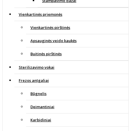
Štampavimo dažai
Vienkartinės priemonės
Vienkartinės pirštinės
Apsauginės veido kaukės
Buitinės pirštinės
Sterilizavimo vokai
Frezos antgaliai
Būgnelis
Deimantiniai
Karbidiniai