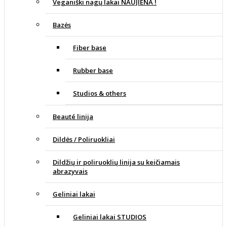
Veganiški nagų lakai NAUJIENA !
Bazės
Fiber base
Rubber base
Studios & others
Beauté linija
Dildės / Poliruokliai
Dildžių ir poliruoklių linija su keičiamais
abrazyvais
Geliniai lakai
Geliniai lakai STUDIOS