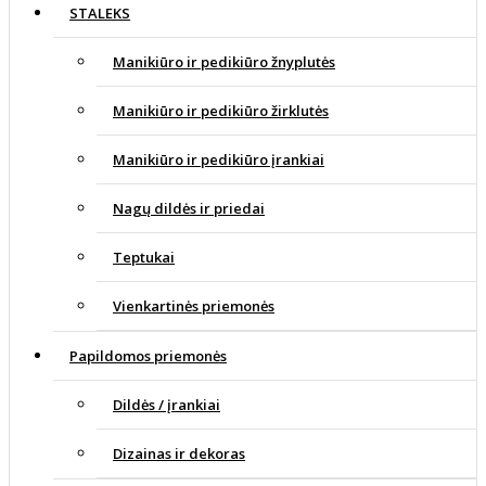
STALEKS
Manikiūro ir pedikiūro žnyplutės
Manikiūro ir pedikiūro žirklutės
Manikiūro ir pedikiūro įrankiai
Nagų dildės ir priedai
Teptukai
Vienkartinės priemonės
Papildomos priemonės
Dildės / įrankiai
Dizainas ir dekoras