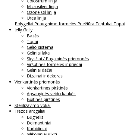
Colostrum linija
Microsilver linija
Ozone Oil linija
Urea linija
Polygeliai
Priauginimo formelės
Priežiūra
Teptukai
Topai
Jelly Gelly
Bazės
Topai
Gelio sistema
Geliniai lakai
Skysčiai / Pagalbinės priemonės
Viršutinės formelės ir priedai
Geliniai dažai
Dizainai ir dekoras
Vienkartinės priemonės
Vienkartinės pirštinės
Apsauginės veido kaukės
Buitinės pirštinės
Sterilizavimo vokai
Frezos antgaliai
Būgnelis
Deimantiniai
Karbidiniai
Silikoniniai ir kiti