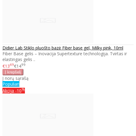
Didier Lab Stiklo pluošto bazė Fiber base gel, Milky pink, 10ml
Fiber Base gelis – Inovacija Supertexture technologija. Tvirtas ir
elastingas gelis ..
49
99
€13
€14
Į norų sąrašą
Populiari
%
Akcija
-10