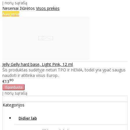
Į norų sąrašą
Neseniai žiūrėtos
Visos prekės
Naujiena
Jelly Gelly hard base, Light Pink, 12 ml
Šis produktas sudėtyje neturi TPO ir HEMA, todėl yra ypač saugus
naudoti ir atitinka visus Europ..
90
€13
Į norų sąrašą
Kategorijos
Didier lab