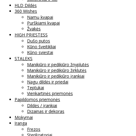
HLD Dildės
360 Wishes
Namų kvapai
Purškiami kvapai
Žvakės
HIGH PRIESTESS
Dušo putos
Kūno šveitikliai
Kūno sviestai
STALEKS
Manikiūro ir pedikiūro žnyplutės
Manikiūro ir pedikiūro žirklutės
Manikiūro ir pedikiūro įrankiai
Nagų dildės ir priedai
Teptukai
Vienkartinės priemonės
Papildomos priemonės
Dildės / įrankiai
Dizainas ir dekoras
Mokymai
Įranga
Frezos
Sterilizatoriai