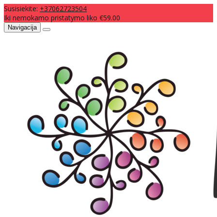
Susisiekite:
+37062723504
Iki nemokamo pristatymo liko €59.00
Navigacija