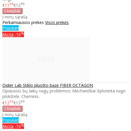
69
99
€11
€12
Į norų sąrašą
Perkamiausios prekės
Visos prekės
Populiari
%
Akcija
-10
Didier Lab Stiklo pluošto bazė FIBER OCTAGON
Opiausios šių laikų nagų problemos: Mechaniškai išploninta nago
plokštelė. Cheminis..
59
99
€12
€13
Į norų sąrašą
Populiari
%
Akcija
-10