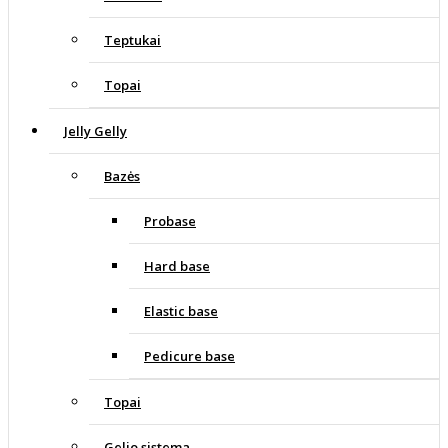
Teptukai
Topai
Jelly Gelly
Bazės
Probase
Hard base
Elastic base
Pedicure base
Topai
Gelio sistema