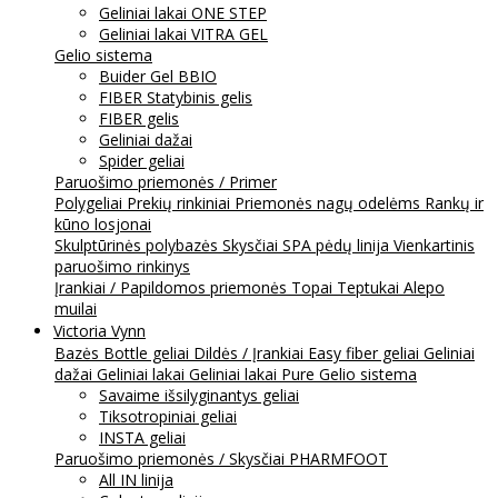
Geliniai lakai ONE STEP
Geliniai lakai VITRA GEL
Gelio sistema
Buider Gel BBIO
FIBER Statybinis gelis
FIBER gelis
Geliniai dažai
Spider geliai
Paruošimo priemonės / Primer
Polygeliai
Prekių rinkiniai
Priemonės nagų odelėms
Rankų ir
kūno losjonai
Skulptūrinės polybazės
Skysčiai
SPA pėdų linija
Vienkartinis
paruošimo rinkinys
Įrankiai / Papildomos priemonės
Topai
Teptukai
Alepo
muilai
Victoria Vynn
Bazės
Bottle geliai
Dildės / Įrankiai
Easy fiber geliai
Geliniai
dažai
Geliniai lakai
Geliniai lakai Pure
Gelio sistema
Savaime išsilyginantys geliai
Tiksotropiniai geliai
INSTA geliai
Paruošimo priemonės / Skysčiai
PHARMFOOT
All IN linija