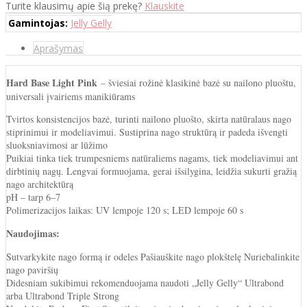
Turite klausimų apie šią prekę?
Klauskite
Gamintojas:
Jelly Gelly
Aprašymas
Hard Base Light Pink
– šviesiai rožinė klasikinė bazė su nailono pluoštu,
universali įvairiems manikiūrams
Tvirtos konsistencijos bazė, turinti nailono pluošto, skirta natūralaus nago
stiprinimui ir modeliavimui. Sustiprina nago struktūrą ir padeda išvengti
sluoksniavimosi ar lūžimo
Puikiai tinka tiek trumpesniems natūraliems nagams, tiek modeliavimui ant
dirbtinių nagų. Lengvai formuojama, gerai išsilygina, leidžia sukurti gražią
nago architektūrą
pH – tarp 6–7
Polimerizacijos laikas: UV lempoje 120 s; LED lempoje 60 s
Naudojimas:
Sutvarkykite nago formą ir odeles Pašiauškite nago plokštelę Nuriebalinkite
nago paviršių
Didesniam sukibimui rekomenduojama naudoti „Jelly Gelly“ Ultrabond
arba Ultrabond Triple Strong