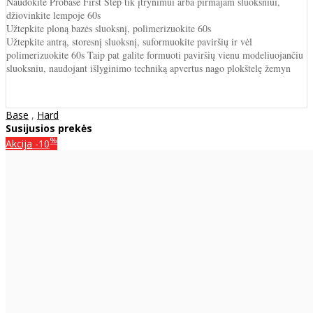
Naudokite Probase First Step tik įtrynimui arba pirmajam sluoksniui,
džiovinkite lempoje 60s
Užtepkite ploną bazės sluoksnį, polimerizuokite 60s
Užtepkite antrą, storesnį sluoksnį, suformuokite paviršių ir vėl
polimerizuokite 60s Taip pat galite formuoti paviršių vienu modeliuojančiu
sluoksniu, naudojant išlyginimo techniką apvertus nago plokštelę žemyn
Base
,
Hard
Susijusios prekės
%
Akcija
-10