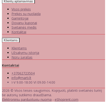
Klientų aptarnavimas
Visos prekės
Prekės su nuolaida
Gamintojai
Dovanų kuponai
Svetainės medis
Kontaktai
Klientams
Klientams
Užsakymų istorija
Norų sąrašas
Kontaktai
+37062723504
info@marti.lt
I-V 9.00-18.00 VI 09.00-14.00
2026 © Visos teisės saugomos. Kopijuoti, platinti svetainės turinį
be autorių sutikimo draudžiama.
Elektroninių parduotuvių nuoma
-
eShoprent.com