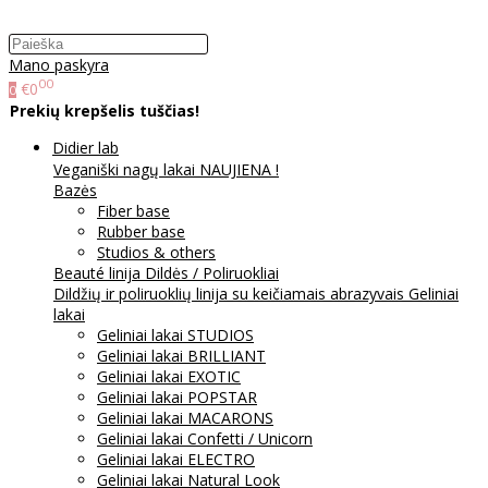
Mano paskyra
00
€0
0
Prekių krepšelis tuščias!
Didier lab
Veganiški nagų lakai NAUJIENA !
Bazės
Fiber base
Rubber base
Studios & others
Beauté linija
Dildės / Poliruokliai
Dildžių ir poliruoklių linija su keičiamais abrazyvais
Geliniai
lakai
Geliniai lakai STUDIOS
Geliniai lakai BRILLIANT
Geliniai lakai EXOTIC
Geliniai lakai POPSTAR
Geliniai lakai MACARONS
Geliniai lakai Confetti / Unicorn
Geliniai lakai ELECTRO
Geliniai lakai Natural Look