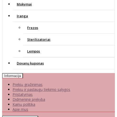
Mokymai
Įranga
Frezos
Sterilizatoriai
Lempos
Dovanų kuponas
Informacija
Prekių grąžinimas
Prekių ir paslaugų tiekimo sąlygos
Pristatymas
Didmeninė prekyba
Kainų politika
Apie mus