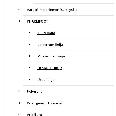
Paruošimo priemonės / Skysčiai
PHARMFOOT
All IN linija
Colostrum linija
Microsilver linija
Ozone Oil linija
Urea linija
Polygeliai
Priauginimo formelės
Priežiūra