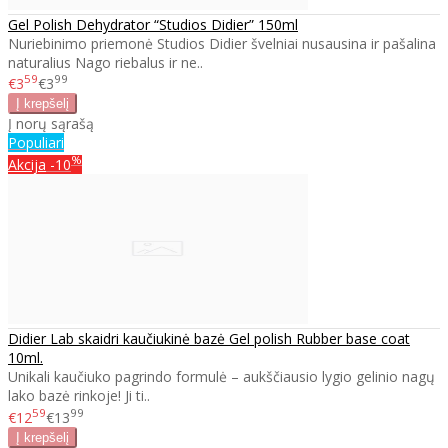
Gel Polish Dehydrator “Studios Didier” 150ml
Nuriebinimo priemonė Studios Didier švelniai nusausina ir pašalina
naturalius Nago riebalus ir ne..
59
99
€3
€3
Į norų sąrašą
Populiari
%
Akcija
-10
Didier Lab skaidri kaučiukinė bazė Gel polish Rubber base coat
10ml.
Unikali kaučiuko pagrindo formulė – aukščiausio lygio gelinio nagų
lako bazė rinkoje! Ji ti..
59
99
€12
€13