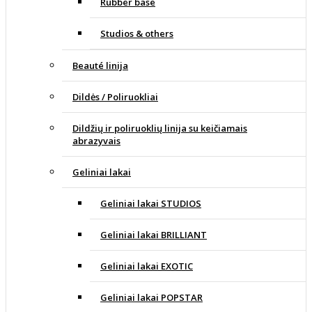
Rubber base
Studios & others
Beauté linija
Dildės / Poliruokliai
Dildžių ir poliruoklių linija su keičiamais
abrazyvais
Geliniai lakai
Geliniai lakai STUDIOS
Geliniai lakai BRILLIANT
Geliniai lakai EXOTIC
Geliniai lakai POPSTAR