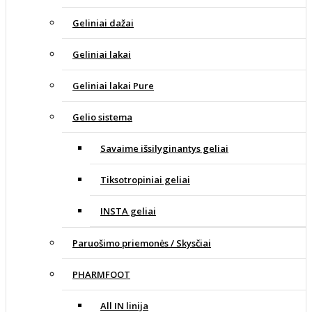
Geliniai dažai
Geliniai lakai
Geliniai lakai Pure
Gelio sistema
Savaime išsilyginantys geliai
Tiksotropiniai geliai
INSTA geliai
Paruošimo priemonės / Skysčiai
PHARMFOOT
All IN linija