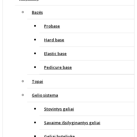
Bazės
Probase
Hard base
Elastic base
Pedicure base
Topai
Gelio sistema
Stovintys geliai
Savaime išsilyginantys geliai
Geliai buteliuke