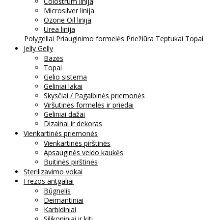
Colostrum linija
Microsilver linija
Ozone Oil linija
Urea linija
Polygeliai
Priauginimo formelės
Priežiūra
Teptukai
Topai
Jelly Gelly
Bazės
Topai
Gelio sistema
Geliniai lakai
Skysčiai / Pagalbinės priemonės
Viršutinės formelės ir priedai
Geliniai dažai
Dizainai ir dekoras
Vienkartinės priemonės
Vienkartinės pirštinės
Apsauginės veido kaukės
Buitinės pirštinės
Sterilizavimo vokai
Frezos antgaliai
Būgnelis
Deimantiniai
Karbidiniai
Silikoniniai ir kiti