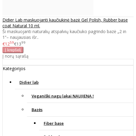
Didier Lab maskuojanti kaučiukinė bazė Gel Polish, Rubber base
coat Natural 10 ml.
Ši maskuojanti naturalių atspalvių kaučiuko pagrindo bazė „2 in
1“– naujausias išr..
59
99
€12
€13
Į norų sąrašą
Kategorijos
Didier lab
Veganiški nagų lakai NAUJIENA !
Bazės
Fiber base