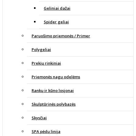
Geliniai dažai
Spider geliai
Paruošimo priemonės / Primer
Polygeliai
Prekių rinkiniai
Priemonės nagų odelėms
Rankų ir kūno losjonai
Skulptūrinės polybazės
Skysčiai
SPA pėdų linija