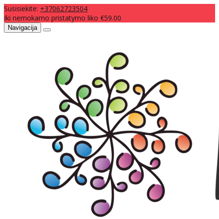
Susisiekite:
+37062723504
Iki nemokamo pristatymo liko €59.00
Navigacija