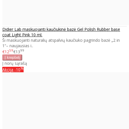
Didier Lab maskuojanti kaučiukinė bazė Gel Polish Rubber base
coat Light Pink 10 ml.
Ši maskuojanti naturalių atspalvių kaučiuko pagrindo bazė „2 in
1“– naujausias i..
59
99
€12
€13
Į norų sąrašą
%
Akcija
-10