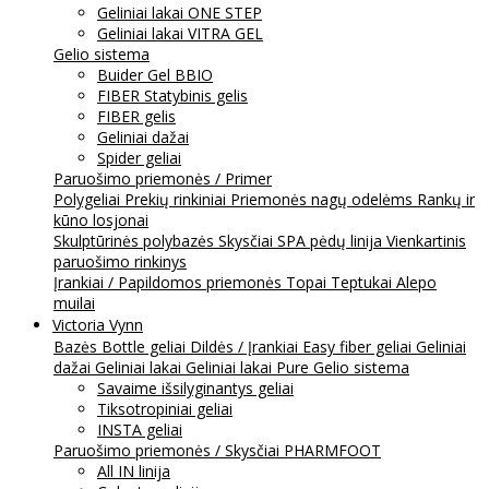
Geliniai lakai ONE STEP
Geliniai lakai VITRA GEL
Gelio sistema
Buider Gel BBIO
FIBER Statybinis gelis
FIBER gelis
Geliniai dažai
Spider geliai
Paruošimo priemonės / Primer
Polygeliai
Prekių rinkiniai
Priemonės nagų odelėms
Rankų ir
kūno losjonai
Skulptūrinės polybazės
Skysčiai
SPA pėdų linija
Vienkartinis
paruošimo rinkinys
Įrankiai / Papildomos priemonės
Topai
Teptukai
Alepo
muilai
Victoria Vynn
Bazės
Bottle geliai
Dildės / Įrankiai
Easy fiber geliai
Geliniai
dažai
Geliniai lakai
Geliniai lakai Pure
Gelio sistema
Savaime išsilyginantys geliai
Tiksotropiniai geliai
INSTA geliai
Paruošimo priemonės / Skysčiai
PHARMFOOT
All IN linija