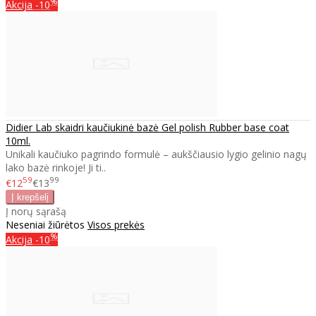
%
Akcija
-10
Didier Lab skaidri kaučiukinė bazė Gel polish Rubber base coat
10ml.
Unikali kaučiuko pagrindo formulė – aukščiausio lygio gelinio nagų
lako bazė rinkoje! Ji ti..
59
99
€12
€13
Į norų sąrašą
Neseniai žiūrėtos
Visos prekės
%
Akcija
-10