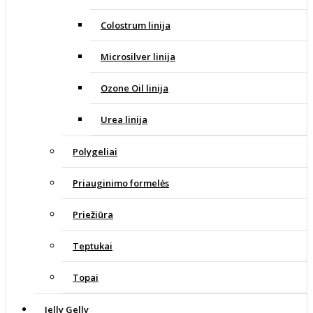
Colostrum linija
Microsilver linija
Ozone Oil linija
Urea linija
Polygeliai
Priauginimo formelės
Priežiūra
Teptukai
Topai
Jelly Gelly