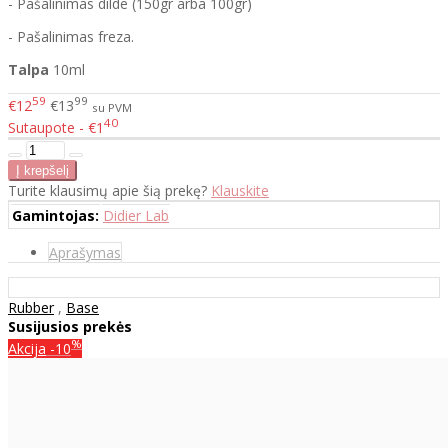
- Pašalinimas dilde (150gr arba 100gr)
- Pašalinimas freza.
Talpa
10ml
59
99
€12
€13
su PVM
40
Sutaupote - €1
Turite klausimų apie šią prekę?
Klauskite
Gamintojas:
Didier Lab
Aprašymas
Rubber
,
Base
Susijusios prekės
%
Akcija
-10