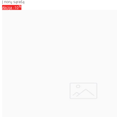
Į norų sąrašą
%
Akcija
-10