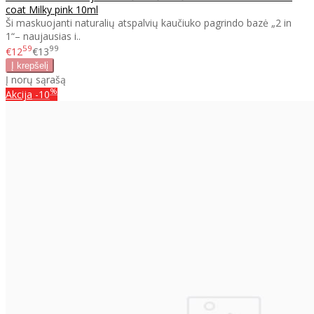
coat Milky pink 10ml
Ši maskuojanti naturalių atspalvių kaučiuko pagrindo bazė „2 in
1“– naujausias i..
59
99
€12
€13
Į norų sąrašą
%
Akcija
-10