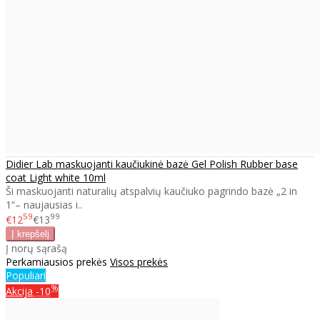
Didier Lab maskuojanti kaučiukinė bazė Gel Polish Rubber base
coat Light white 10ml
Ši maskuojanti naturalių atspalvių kaučiuko pagrindo bazė „2 in
1“– naujausias i..
59
99
€12
€13
Į norų sąrašą
Perkamiausios prekės
Visos prekės
Populiari
%
Akcija
-10