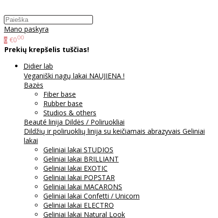
Mano paskyra
00
€0
0
Prekių krepšelis tuščias!
Didier lab
Veganiški nagų lakai NAUJIENA !
Bazės
Fiber base
Rubber base
Studios & others
Beauté linija
Dildės / Poliruokliai
Dildžių ir poliruoklių linija su keičiamais abrazyvais
Geliniai
lakai
Geliniai lakai STUDIOS
Geliniai lakai BRILLIANT
Geliniai lakai EXOTIC
Geliniai lakai POPSTAR
Geliniai lakai MACARONS
Geliniai lakai Confetti / Unicorn
Geliniai lakai ELECTRO
Geliniai lakai Natural Look