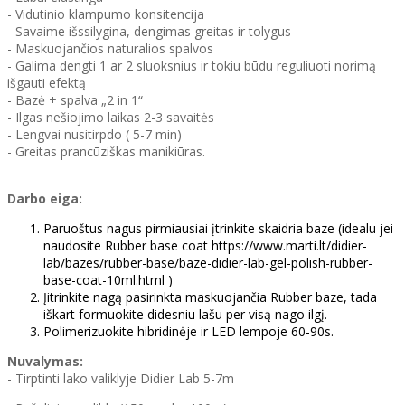
- Vidutinio klampumo konsitencija
- Savaime išssilygina, dengimas greitas ir tolygus
- Maskuojančios naturalios spalvos
- Galima dengti 1 ar 2 sluoksnius ir tokiu būdu reguliuoti norimą
išgauti efektą
- Bazė + spalva „2 in 1“
- Ilgas nešiojimo laikas 2-3 savaitės
- Lengvai nusitirpdo ( 5-7 min)
- Greitas prancūziškas manikiūras.
Darbo eiga:
Paruoštus nagus pirmiausiai įtrinkite skaidria baze (idealu jei
naudosite Rubber base coat https://www.marti.lt/didier-
lab/bazes/rubber-base/baze-didier-lab-gel-polish-rubber-
base-coat-10ml.html )
Įitrinkite nagą pasirinkta maskuojančia Rubber baze, tada
iškart formuokite didesniu lašu per visą nago ilgį.
Polimerizuokite hibridinėje ir LED lempoje 60-90s.
Nuvalymas:
- Tirptinti lako valiklyje Didier Lab 5-7m