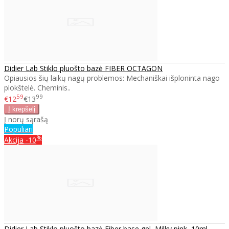
Didier Lab Stiklo pluošto bazė FIBER OCTAGON
Opiausios šių laikų nagų problemos: Mechaniškai išploninta nago
plokštelė. Cheminis..
59
99
€12
€13
Į norų sąrašą
Populiari
%
Akcija
-10
Didier Lab Stiklo pluošto bazė Fiber base gel, Milky pink, 10ml