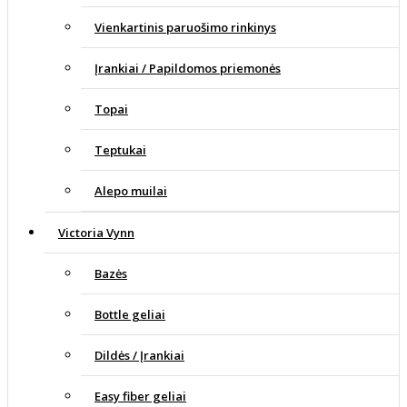
Vienkartinis paruošimo rinkinys
Įrankiai / Papildomos priemonės
Topai
Teptukai
Alepo muilai
Victoria Vynn
Bazės
Bottle geliai
Dildės / Įrankiai
Easy fiber geliai