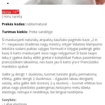
%
Akcija
-10
Į norų sąrašą
Prekės kodas:
rubbernatural
Turimas kiekis:
Prekė sandėlyje
Ši maskuojanti naturalių atspalvių kaučiuko pagrindo bazė „2 in
1“– naujausias išradimas nagų meistrų srityje! Vidutinio klampumo
tekstūra sudaro puikias sąlygas formuoti ir tolygiai padengti gelio
bazę iš karto maskuojant visus nago nelygumus! Ši bazė taupo
laiką ir įgalina darbą atlikti greitai ir kokybiškai! Puikus pasirinkimas
prancūziškam lakavimui, nes bazė jau iš karto yra ir Prancūziško
manikiūro spalva!
Galite ją dengti 1 sluoksniu, tuomet turėsite gražų permatomą
efektą, galite dengti 2 sluoknsius – išgausite labiau dengiantį
vaizdą, arba galite dėti storesnį 2-ą sluoksnį – tuomet efektas bus
pilnas nago plokštelės padengimas.Nešiojimo metu išlieka
elastinga, netrupa ir neskilineja, bei lengvai nusitirpina.
Savybės:
- Labai elastinga