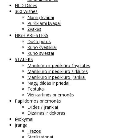
HLD Dildės
360 Wishes
Namų kvapai
Purškiami kvapai
Žvakės
HIGH PRIESTESS
Dušo putos
Kūno šveitikliai
Kūno sviestai
STALEKS
Manikiūro ir pedikiūro žnyplutės
Manikiūro ir pedikiūro žirklutės
Manikiūro ir pedikiūro įrankiai
Nagų dildės ir priedai
Teptukai
Vienkartinės priemonės
Papildomos priemonės
Dildės / įrankiai
Dizainas ir dekoras
Mokymai
Įranga
Frezos
Sterilizatoriai