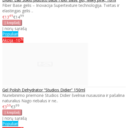
Fiber Base gelis – Inovacija Supertexture technologija. Tvirtas ir
elastingas gelis ..
49
99
€13
€14
Į norų sąrašą
Populiari
%
Akcija
-10
Gel Polish Dehydrator “Studios Didier” 150ml
Nuriebinimo priemonė Studios Didier švelniai nusausina ir pašalina
naturalius Nago riebalus ir ne..
59
99
€3
€3
Į norų sąrašą
Populiari