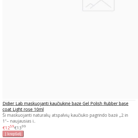
Didier Lab maskuojanti kaučiukinė bazė Gel Polish Rubber base
coat Light rose 10ml
Ši maskuojanti naturalių atspalvių kaučiuko pagrindo bazė „2 in
1“– naujausias i..
59
99
€12
€13