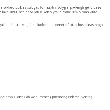
a sudaro puikias sąlygas formuoti ir tolygiai padengti gelio bazę
am lakavimui, nes bazė jau iš karto yra ir Prancūziško manikiūro
galite dėti storesnį 2-ą sluoksnį – tuomet efektas bus pilnas nago
ond arba Didier Lab Acid Primer ( priemonę rinkitės įvertinę