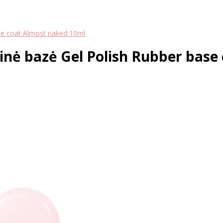
ase coat Almost naked 10ml
inė bazė Gel Polish Rubber base