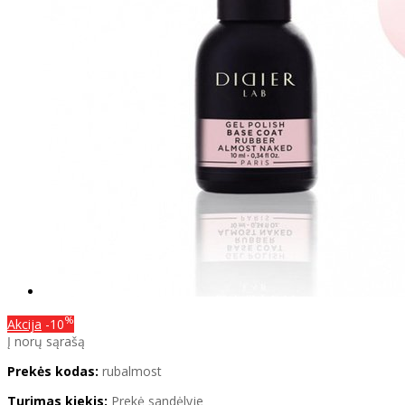
%
Akcija
-10
Į norų sąrašą
Prekės kodas:
rubalmost
Turimas kiekis:
Prekė sandėlyje