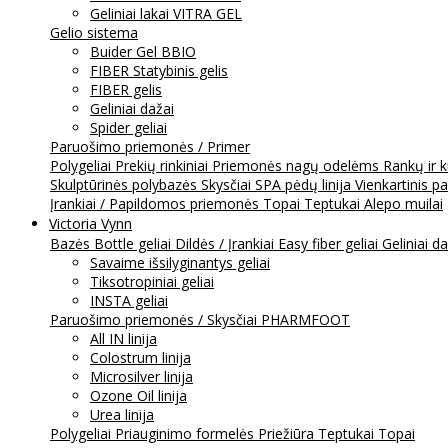
Geliniai lakai VITRA GEL
Gelio sistema
Buider Gel BBIO
FIBER Statybinis gelis
FIBER gelis
Geliniai dažai
Spider geliai
Paruošimo priemonės / Primer
Polygeliai
Prekių rinkiniai
Priemonės nagų odelėms
Rankų ir 
Skulptūrinės polybazės
Skysčiai
SPA pėdų linija
Vienkartinis p
Įrankiai / Papildomos priemonės
Topai
Teptukai
Alepo muilai
Victoria Vynn
Bazės
Bottle geliai
Dildės / Įrankiai
Easy fiber geliai
Geliniai d
Savaime išsilyginantys geliai
Tiksotropiniai geliai
INSTA geliai
Paruošimo priemonės / Skysčiai
PHARMFOOT
All IN linija
Colostrum linija
Microsilver linija
Ozone Oil linija
Urea linija
Polygeliai
Priauginimo formelės
Priežiūra
Teptukai
Topai