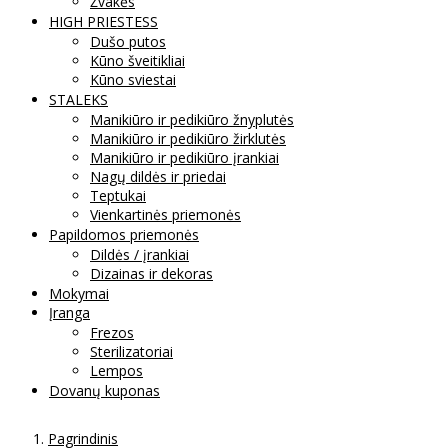
Žvakės
HIGH PRIESTESS
Dušo putos
Kūno šveitikliai
Kūno sviestai
STALEKS
Manikiūro ir pedikiūro žnyplutės
Manikiūro ir pedikiūro žirklutės
Manikiūro ir pedikiūro įrankiai
Nagų dildės ir priedai
Teptukai
Vienkartinės priemonės
Papildomos priemonės
Dildės / įrankiai
Dizainas ir dekoras
Mokymai
Įranga
Frezos
Sterilizatoriai
Lempos
Dovanų kuponas
Pagrindinis