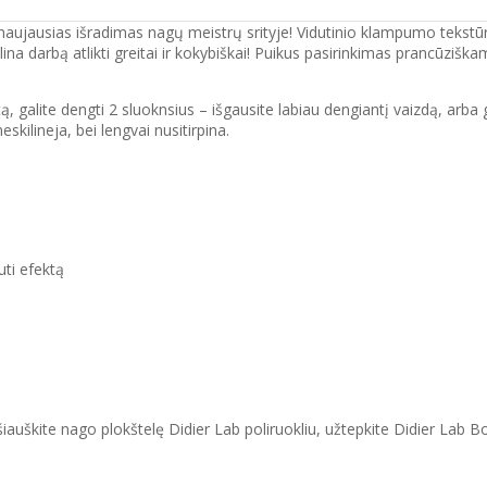
naujausias išradimas nagų meistrų srityje! Vidutinio klampumo tekstūr
ina darbą atlikti greitai ir kokybiškai! Puikus pasirinkimas prancūzišk
 galite dengti 2 sluoknsius – išgausite labiau dengiantį vaizdą, arba 
kilineja, bei lengvai nusitirpina.
uti efektą
ašiauškite nago plokštelę Didier Lab poliruokliu, užtepkite Didier Lab B