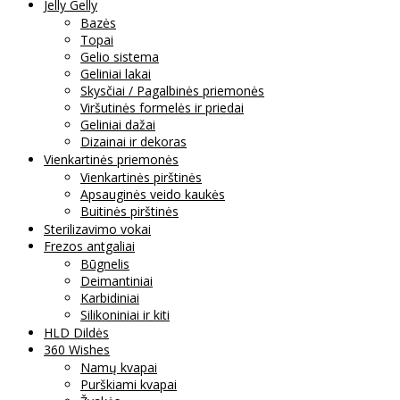
Jelly Gelly
Bazės
Topai
Gelio sistema
Geliniai lakai
Skysčiai / Pagalbinės priemonės
Viršutinės formelės ir priedai
Geliniai dažai
Dizainai ir dekoras
Vienkartinės priemonės
Vienkartinės pirštinės
Apsauginės veido kaukės
Buitinės pirštinės
Sterilizavimo vokai
Frezos antgaliai
Būgnelis
Deimantiniai
Karbidiniai
Silikoniniai ir kiti
HLD Dildės
360 Wishes
Namų kvapai
Purškiami kvapai