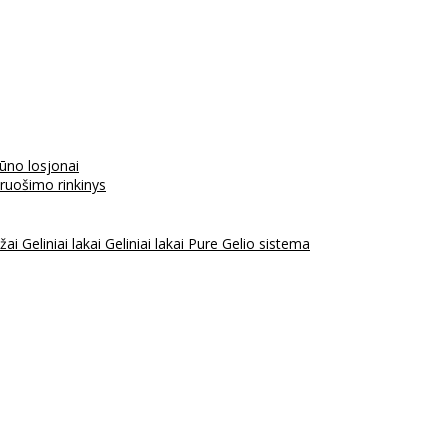
kūno losjonai
aruošimo rinkinys
ažai
Geliniai lakai
Geliniai lakai Pure
Gelio sistema