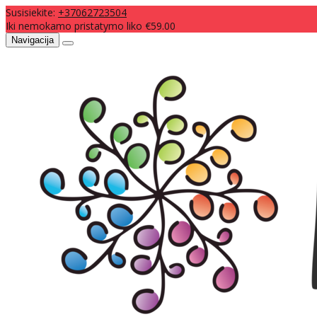
Susisiekite:
+37062723504
Iki nemokamo pristatymo liko €59.00
Navigacija