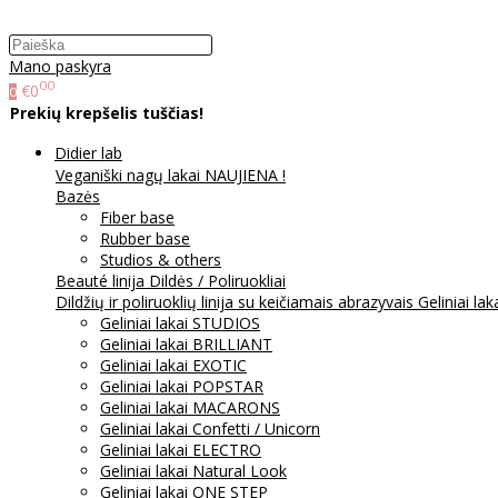
Mano paskyra
00
€0
0
Prekių krepšelis tuščias!
Didier lab
Veganiški nagų lakai NAUJIENA !
Bazės
Fiber base
Rubber base
Studios & others
Beauté linija
Dildės / Poliruokliai
Dildžių ir poliruoklių linija su keičiamais abrazyvais
Geliniai lak
Geliniai lakai STUDIOS
Geliniai lakai BRILLIANT
Geliniai lakai EXOTIC
Geliniai lakai POPSTAR
Geliniai lakai MACARONS
Geliniai lakai Confetti / Unicorn
Geliniai lakai ELECTRO
Geliniai lakai Natural Look
Geliniai lakai ONE STEP