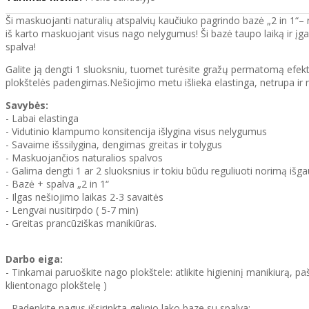
Ši maskuojanti naturalių atspalvių kaučiuko pagrindo bazė „2 in 1“– 
iš karto maskuojant visus nago nelygumus! Ši bazė taupo laiką ir įgal
spalva!
Galite ją dengti 1 sluoksniu, tuomet turėsite gražų permatomą efektą,
plokštelės padengimas.Nešiojimo metu išlieka elastinga, netrupa ir nes
Savybės:
- Labai elastinga
- Vidutinio klampumo konsitencija išlygina visus nelygumus
- Savaime išssilygina, dengimas greitas ir tolygus
- Maskuojančios naturalios spalvos
- Galima dengti 1 ar 2 sluoksnius ir tokiu būdu reguliuoti norimą išga
- Bazė + spalva „2 in 1“
- Ilgas nešiojimo laikas 2-3 savaitės
- Lengvai nusitirpdo ( 5-7 min)
- Greitas prancūziškas manikiūras.
Darbo eiga:
- Tinkamai paruoškite nago plokštele: atlikite higieninį manikiurą, p
klientonago plokštelę )
- Padenkite nagus išsirinkta gelinio lako baze su spalva: