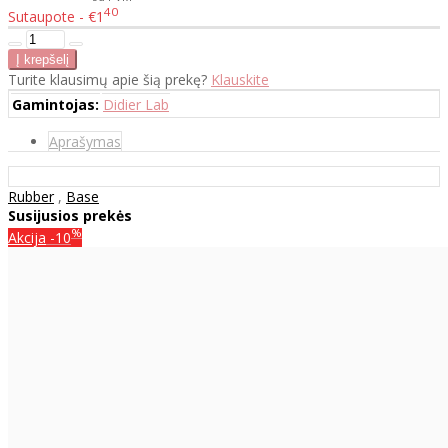
40
Sutaupote - €1
Turite klausimų apie šią prekę?
Klauskite
Gamintojas:
Didier Lab
Aprašymas
Rubber
,
Base
Susijusios prekės
%
Akcija
-10