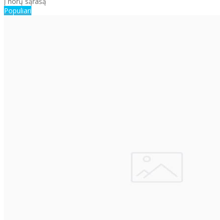
Į norų sąrašą
Populiari