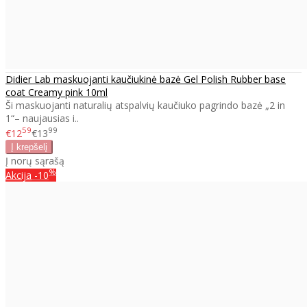
Didier Lab maskuojanti kaučiukinė bazė Gel Polish Rubber base
coat Creamy pink 10ml
Ši maskuojanti naturalių atspalvių kaučiuko pagrindo bazė „2 in
1“– naujausias i..
59
99
€12
€13
Į norų sąrašą
%
Akcija
-10