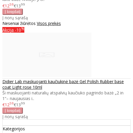
59
99
€12
€13
Į norų sąrašą
Neseniai žiūrėtos
Visos prekės
%
Akcija
-10
Didier Lab maskuojanti kaučiukinė bazė Gel Polish Rubber base
coat Light rose 10ml
Ši maskuojanti naturalių atspalvių kaučiuko pagrindo bazė „2 in
1“– naujausias i..
59
99
€12
€13
Į norų sąrašą
Kategorijos