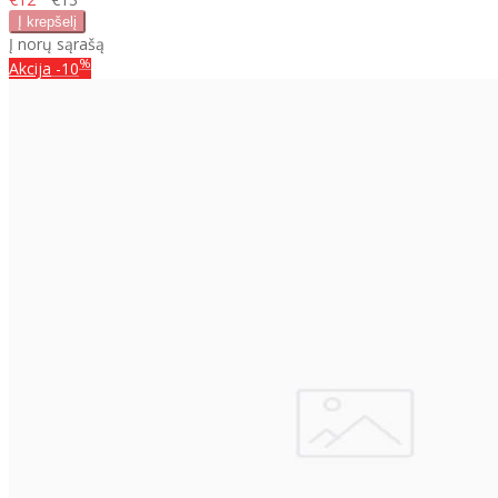
Į norų sąrašą
%
Akcija
-10