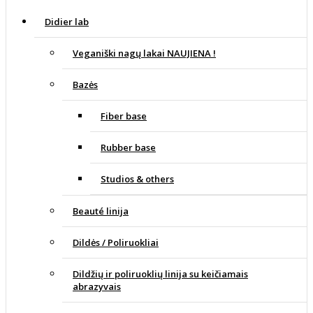
Didier lab
Veganiški nagų lakai NAUJIENA !
Bazės
Fiber base
Rubber base
Studios & others
Beauté linija
Dildės / Poliruokliai
Dildžių ir poliruoklių linija su keičiamais
abrazyvais