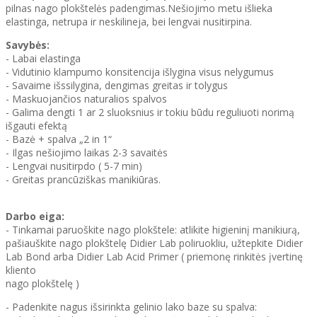
pilnas nago plokštelės padengimas.Nešiojimo metu išlieka
elastinga, netrupa ir neskilineja, bei lengvai nusitirpina.
Savybės:
- Labai elastinga
- Vidutinio klampumo konsitencija išlygina visus nelygumus
- Savaime išssilygina, dengimas greitas ir tolygus
- Maskuojančios naturalios spalvos
- Galima dengti 1 ar 2 sluoksnius ir tokiu būdu reguliuoti norimą
išgauti efektą
- Bazė + spalva „2 in 1“
- Ilgas nešiojimo laikas 2-3 savaitės
- Lengvai nusitirpdo ( 5-7 min)
- Greitas prancūziškas manikiūras.
Darbo eiga:
- Tinkamai paruoškite nago plokštele: atlikite higieninį manikiurą,
pašiauškite nago plokštelę Didier Lab poliruokliu, užtepkite Didier
Lab Bond arba Didier Lab Acid Primer ( priemonę rinkitės įvertinę
kliento
nago plokštelę )
- Padenkite nagus išsirinkta gelinio lako baze su spalva: