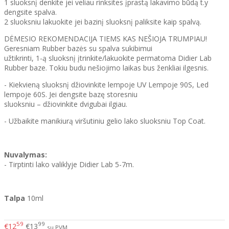
1 sluoksnį denkite jei veliau rinksites įprastą lakavimo būdą t.y
dengsite spalva.
2 sluoksniu lakuokite jei bazinį sluoksnį paliksite kaip spalvą.
DĖMESIO REKOMENDACIJA TIEMS KAS NEŠIOJA TRUMPIAU!
Geresniam Rubber bazės su spalva sukibimui
užtikrinti, 1-ą sluoksnį įtrinkite/lakuokite permatoma Didier Lab
Rubber baze. Tokiu budu nešiojimo laikas bus ženkliai ilgesnis.
- Kiekvieną sluoksnį džiovinkite lempoje UV Lempoje 90S, Led
lempoje 60S. Jei dengsite bazę storesniu
sluoksniu – džiovinkite dvigubai ilgiau.
- Užbaikite manikiurą viršutiniu gelio lako sluoksniu Top Coat.
Nuvalymas:
- Tirptinti lako valiklyje Didier Lab 5-7m.
Talpa
10ml
59
99
€12
€13
su PVM