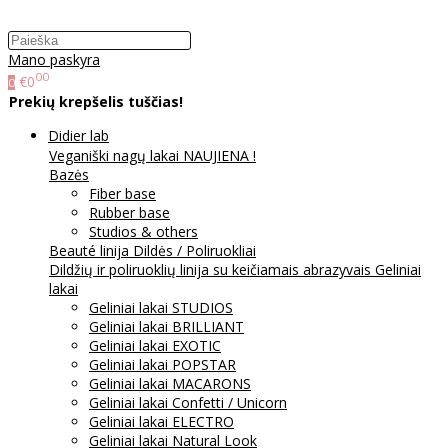
Mano paskyra
00
€0
0
Prekių krepšelis tuščias!
Didier lab
Veganiški nagų lakai NAUJIENA !
Bazės
Fiber base
Rubber base
Studios & others
Beauté linija
Dildės / Poliruokliai
Dildžių ir poliruoklių linija su keičiamais abrazyvais
Geliniai
lakai
Geliniai lakai STUDIOS
Geliniai lakai BRILLIANT
Geliniai lakai EXOTIC
Geliniai lakai POPSTAR
Geliniai lakai MACARONS
Geliniai lakai Confetti / Unicorn
Geliniai lakai ELECTRO
Geliniai lakai Natural Look