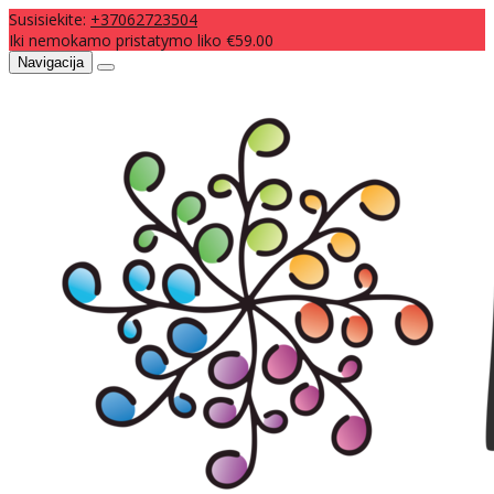
Susisiekite:
+37062723504
Iki nemokamo pristatymo liko €59.00
Navigacija