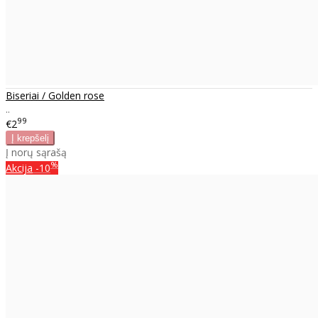
Biseriai / Golden rose
..
99
€2
Į norų sąrašą
%
Akcija
-10