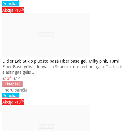
Populiari
%
Akcija
-10
Didier Lab Stiklo pluošto bazė Fiber base gel, Milky pink, 10ml
Fiber Base gelis – Inovacija Supertexture technologija. Tvirtas ir
elastingas gelis ..
49
99
€13
€14
Į norų sąrašą
Populiari
%
Akcija
-10