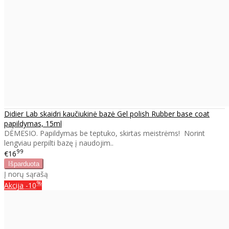
Didier Lab skaidri kaučiukinė bazė Gel polish Rubber base coat
papildymas, 15ml
DĖMESIO. Papildymas be teptuko, skirtas meistrėms! Norint
lengviau perpilti bazę į naudojim..
99
€16
Į norų sąrašą
%
Akcija
-10