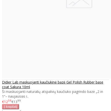
Didier Lab maskuojanti kaučiukinė bazė Gel Polish Rubber base
coat Sakura 10ml
Ši maskuojanti naturalių atspalvių kaučiuko pagrindo bazė „2 in
1“– naujausias i..
59
99
€12
€13