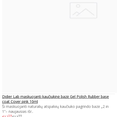
Didier Lab maskuojanti kaučiukinė bazė Gel Polish Rubber base
coat Cover pink 10ml
Ši maskuojanti naturalių atspalvių kaučiuko pagrindo bazė „2 in
1“– naujausias išr..
59
99
€12
€13