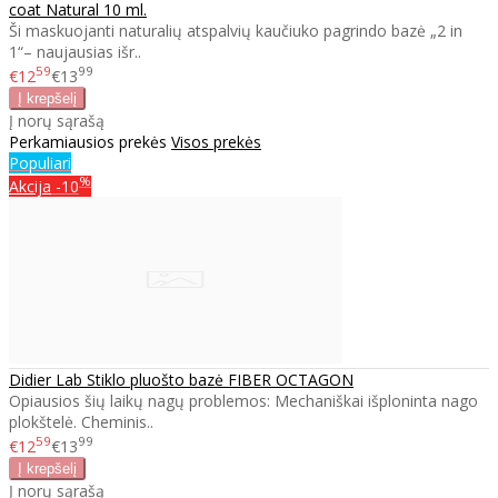
coat Natural 10 ml.
Ši maskuojanti naturalių atspalvių kaučiuko pagrindo bazė „2 in
1“– naujausias išr..
59
99
€12
€13
Į norų sąrašą
Perkamiausios prekės
Visos prekės
Populiari
%
Akcija
-10
Didier Lab Stiklo pluošto bazė FIBER OCTAGON
Opiausios šių laikų nagų problemos: Mechaniškai išploninta nago
plokštelė. Cheminis..
59
99
€12
€13
Į norų sąrašą