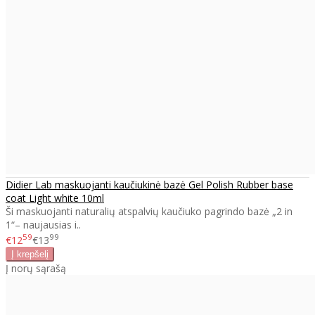
Didier Lab maskuojanti kaučiukinė bazė Gel Polish Rubber base
coat Light white 10ml
Ši maskuojanti naturalių atspalvių kaučiuko pagrindo bazė „2 in
1“– naujausias i..
59
99
€12
€13
Į norų sąrašą