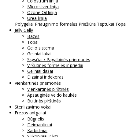
Colostrum linija
Microsilver linija
Ozone Oil linija
Urea linija
Polygeliai
Priauginimo formelės
Priežiūra
Teptukai
Topai
Jelly Gelly
Bazės
Topai
Gelio sistema
Geliniai lakai
Skysčiai / Pagalbinės priemonės
Viršutinės formelės ir priedai
Geliniai dažai
Dizainai ir dekoras
Vienkartinės priemonės
Vienkartinės pirštinės
Apsauginės veido kaukės
Buitinės pirštinės
Sterilizavimo vokai
Frezos antgaliai
Būgnelis
Deimantiniai
Karbidiniai
Silikoniniai ir kiti