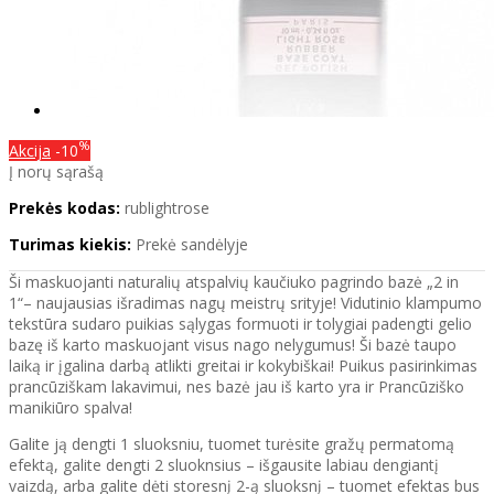
%
Akcija
-10
Į norų sąrašą
Prekės kodas:
rublightrose
Turimas kiekis:
Prekė sandėlyje
Ši maskuojanti naturalių atspalvių kaučiuko pagrindo bazė „2 in
1“– naujausias išradimas nagų meistrų srityje! Vidutinio klampumo
tekstūra sudaro puikias sąlygas formuoti ir tolygiai padengti gelio
bazę iš karto maskuojant visus nago nelygumus! Ši bazė taupo
laiką ir įgalina darbą atlikti greitai ir kokybiškai! Puikus pasirinkimas
prancūziškam lakavimui, nes bazė jau iš karto yra ir Prancūziško
manikiūro spalva!
Galite ją dengti 1 sluoksniu, tuomet turėsite gražų permatomą
efektą, galite dengti 2 sluoknsius – išgausite labiau dengiantį
vaizdą, arba galite dėti storesnį 2-ą sluoksnį – tuomet efektas bus