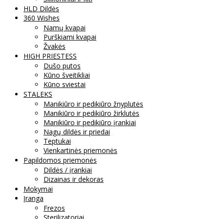
HLD Dildės
360 Wishes
Namų kvapai
Purškiami kvapai
Žvakės
HIGH PRIESTESS
Dušo putos
Kūno šveitikliai
Kūno sviestai
STALEKS
Manikiūro ir pedikiūro žnyplutės
Manikiūro ir pedikiūro žirklutės
Manikiūro ir pedikiūro įrankiai
Nagų dildės ir priedai
Teptukai
Vienkartinės priemonės
Papildomos priemonės
Dildės / įrankiai
Dizainas ir dekoras
Mokymai
Įranga
Frezos
Sterilizatoriai