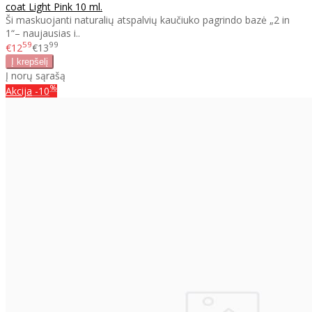
coat Light Pink 10 ml.
Ši maskuojanti naturalių atspalvių kaučiuko pagrindo bazė „2 in
1“– naujausias i..
59
99
€12
€13
Į norų sąrašą
%
Akcija
-10