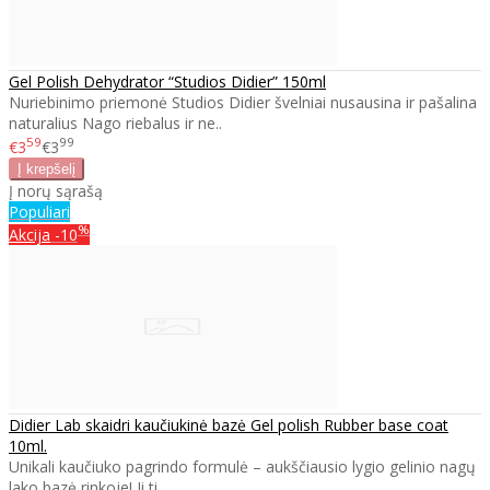
Gel Polish Dehydrator “Studios Didier” 150ml
Nuriebinimo priemonė Studios Didier švelniai nusausina ir pašalina
naturalius Nago riebalus ir ne..
59
99
€3
€3
Į norų sąrašą
Populiari
%
Akcija
-10
Didier Lab skaidri kaučiukinė bazė Gel polish Rubber base coat
10ml.
Unikali kaučiuko pagrindo formulė – aukščiausio lygio gelinio nagų
lako bazė rinkoje! Ji ti..