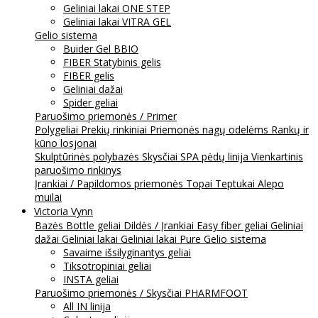
Geliniai lakai ONE STEP
Geliniai lakai VITRA GEL
Gelio sistema
Buider Gel BBIO
FIBER Statybinis gelis
FIBER gelis
Geliniai dažai
Spider geliai
Paruošimo priemonės / Primer
Polygeliai
Prekių rinkiniai
Priemonės nagų odelėms
Rankų ir
kūno losjonai
Skulptūrinės polybazės
Skysčiai
SPA pėdų linija
Vienkartinis
paruošimo rinkinys
Įrankiai / Papildomos priemonės
Topai
Teptukai
Alepo
muilai
Victoria Vynn
Bazės
Bottle geliai
Dildės / Įrankiai
Easy fiber geliai
Geliniai
dažai
Geliniai lakai
Geliniai lakai Pure
Gelio sistema
Savaime išsilyginantys geliai
Tiksotropiniai geliai
INSTA geliai
Paruošimo priemonės / Skysčiai
PHARMFOOT
All IN linija