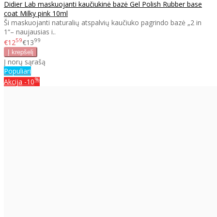
Didier Lab maskuojanti kaučiukinė bazė Gel Polish Rubber base
coat Milky pink 10ml
Ši maskuojanti naturalių atspalvių kaučiuko pagrindo bazė „2 in
1“– naujausias i..
59
99
€12
€13
Į norų sąrašą
Populiari
%
Akcija
-10