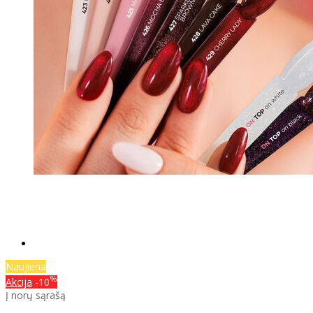
Naujiena
%
Akcija
-10
Į norų sąrašą