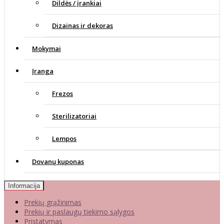
Dildės / įrankiai
Dizainas ir dekoras
Mokymai
Įranga
Frezos
Sterilizatoriai
Lempos
Dovanų kuponas
Informacija
Prekių grąžinimas
Prekių ir paslaugų tiekimo sąlygos
Pristatymas