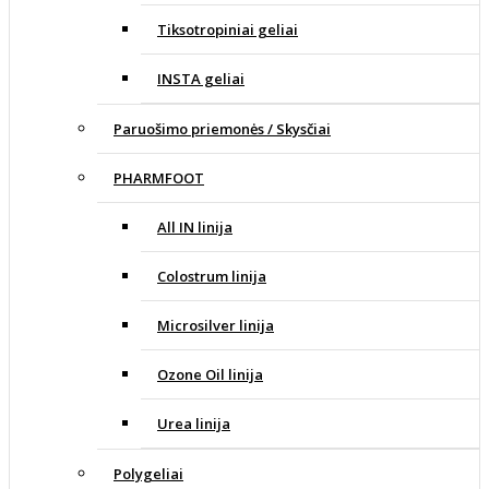
Tiksotropiniai geliai
INSTA geliai
Paruošimo priemonės / Skysčiai
PHARMFOOT
All IN linija
Colostrum linija
Microsilver linija
Ozone Oil linija
Urea linija
Polygeliai