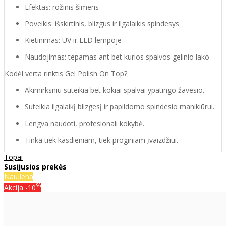
Efektas: rožinis šimeris
Poveikis: išskirtinis, blizgus ir ilgalaikis spindesys
Kietinimas: UV ir LED lempoje
Naudojimas: tepamas ant bet kurios spalvos gelinio lako
Kodėl verta rinktis Gel Polish On Top?
Akimirksniu suteikia bet kokiai spalvai ypatingo žavesio.
Suteikia ilgalaikį blizgesį ir papildomo spindesio manikiūrui.
Lengva naudoti, profesionali kokybė.
Tinka tiek kasdieniam, tiek proginiam įvaizdžiui.
Topai
Susijusios prekės
Naujiena
%
Akcija
-10