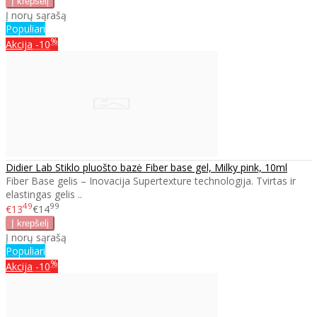
Į norų sąrašą
Populiari
%
Akcija
-10
Didier Lab Stiklo pluošto bazė Fiber base gel, Milky pink, 10ml
Fiber Base gelis – Inovacija Supertexture technologija. Tvirtas ir
elastingas gelis ..
49
99
€13
€14
Į norų sąrašą
Populiari
%
Akcija
-10