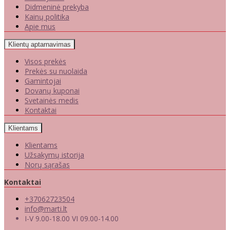
Didmeninė prekyba
Kainų politika
Apie mus
Klientų aptarnavimas
Visos prekės
Prekės su nuolaida
Gamintojai
Dovanų kuponai
Svetainės medis
Kontaktai
Klientams
Klientams
Užsakymų istorija
Norų sąrašas
Kontaktai
+37062723504
info@marti.lt
I-V 9.00-18.00 VI 09.00-14.00