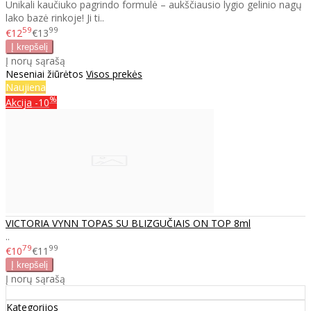
Unikali kaučiuko pagrindo formulė – aukščiausio lygio gelinio nagų
lako bazė rinkoje! Ji ti..
59
99
€12
€13
Į norų sąrašą
Neseniai žiūrėtos
Visos prekės
Naujiena
%
Akcija
-10
VICTORIA VYNN TOPAS SU BLIZGUČIAIS ON TOP 8ml
..
79
99
€10
€11
Į norų sąrašą
Kategorijos