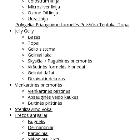
Colostrum linija
Microsilver linija
Ozone Oil linija
Urea linija
Polygeliai
Priauginimo formelės
Priežiūra
Teptukai
Topai
Jelly Gelly
Bazės
Topai
Gelio sistema
Geliniai lakai
Skysčiai / Pagalbinės priemonės
Viršutinės formelės ir priedai
Geliniai dažai
Dizainai ir dekoras
Vienkartinės priemonės
Vienkartinės pirštinės
Apsauginės veido kaukės
Buitinės pirštinės
Sterilizavimo vokai
Frezos antgaliai
Būgnelis
Deimantiniai
Karbidiniai
Silikoniniai ir kiti