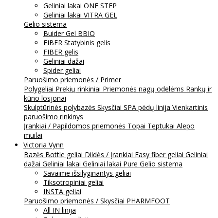
Geliniai lakai ONE STEP
Geliniai lakai VITRA GEL
Gelio sistema
Buider Gel BBIO
FIBER Statybinis gelis
FIBER gelis
Geliniai dažai
Spider geliai
Paruošimo priemonės / Primer
Polygeliai
Prekių rinkiniai
Priemonės nagų odelėms
Rankų ir
kūno losjonai
Skulptūrinės polybazės
Skysčiai
SPA pėdų linija
Vienkartinis
paruošimo rinkinys
Įrankiai / Papildomos priemonės
Topai
Teptukai
Alepo
muilai
Victoria Vynn
Bazės
Bottle geliai
Dildės / Įrankiai
Easy fiber geliai
Geliniai
dažai
Geliniai lakai
Geliniai lakai Pure
Gelio sistema
Savaime išsilyginantys geliai
Tiksotropiniai geliai
INSTA geliai
Paruošimo priemonės / Skysčiai
PHARMFOOT
All IN linija