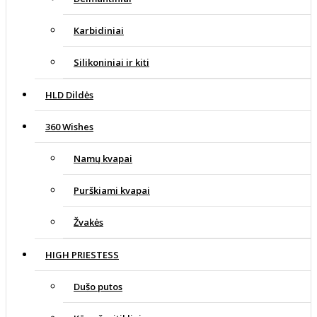
Karbidiniai
Silikoniniai ir kiti
HLD Dildės
360 Wishes
Namų kvapai
Purškiami kvapai
Žvakės
HIGH PRIESTESS
Dušo putos