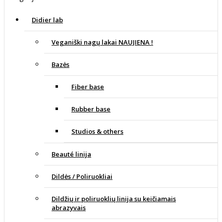
Didier lab
Veganiški nagų lakai NAUJIENA !
Bazės
Fiber base
Rubber base
Studios & others
Beauté linija
Dildės / Poliruokliai
Dildžių ir poliruoklių linija su keičiamais
abrazyvais