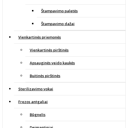
Štampavimo paletės
Štampavimo dažai
Vienkartinės priemonės
Vienkartinės pirštinės
Apsauginės veido kaukės
Buitinės pirštinės
Sterilizavimo vokai
Frezos antgaliai
Būgnelis
Deimantiniai