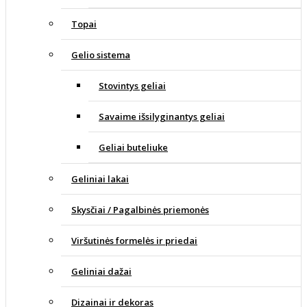
Topai
Gelio sistema
Stovintys geliai
Savaime išsilyginantys geliai
Geliai buteliuke
Geliniai lakai
Skysčiai / Pagalbinės priemonės
Viršutinės formelės ir priedai
Geliniai dažai
Dizainai ir dekoras