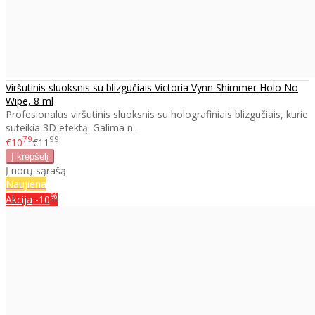
Viršutinis sluoksnis su blizgučiais Victoria Vynn Shimmer Holo No
Wipe, 8 ml
Profesionalus viršutinis sluoksnis su holografiniais blizgučiais, kurie
suteikia 3D efektą. Galima n..
79
99
€10
€11
Į norų sąrašą
Naujiena
%
Akcija
-10