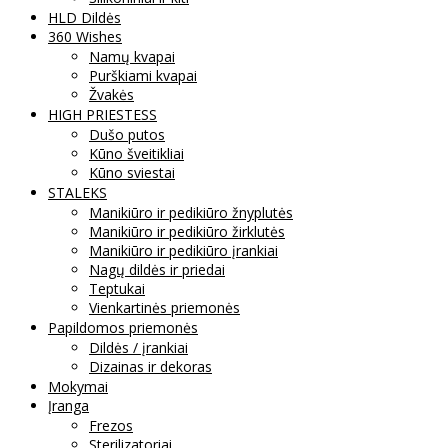
HLD Dildės
360 Wishes
Namų kvapai
Purškiami kvapai
Žvakės
HIGH PRIESTESS
Dušo putos
Kūno šveitikliai
Kūno sviestai
STALEKS
Manikiūro ir pedikiūro žnyplutės
Manikiūro ir pedikiūro žirklutės
Manikiūro ir pedikiūro įrankiai
Nagų dildės ir priedai
Teptukai
Vienkartinės priemonės
Papildomos priemonės
Dildės / įrankiai
Dizainas ir dekoras
Mokymai
Įranga
Frezos
Sterilizatoriai