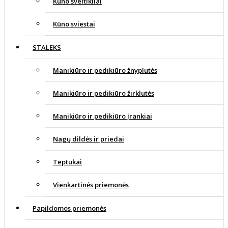
Kūno šveitikliai
Kūno sviestai
STALEKS
Manikiūro ir pedikiūro žnyplutės
Manikiūro ir pedikiūro žirklutės
Manikiūro ir pedikiūro įrankiai
Nagų dildės ir priedai
Teptukai
Vienkartinės priemonės
Papildomos priemonės