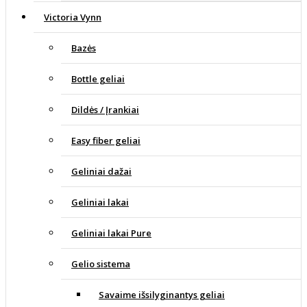
Victoria Vynn
Bazės
Bottle geliai
Dildės / Įrankiai
Easy fiber geliai
Geliniai dažai
Geliniai lakai
Geliniai lakai Pure
Gelio sistema
Savaime išsilyginantys geliai