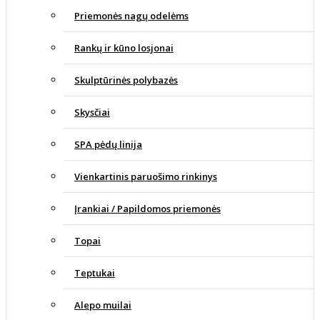
Priemonės nagų odelėms
Rankų ir kūno losjonai
Skulptūrinės polybazės
Skysčiai
SPA pėdų linija
Vienkartinis paruošimo rinkinys
Įrankiai / Papildomos priemonės
Topai
Teptukai
Alepo muilai