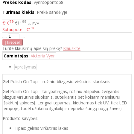
Prekės kodas:
vynntopontop8
Turimas kiekis:
Prekė sandėlyje
79
99
€10
€11
su PVM
20
Sutaupote - €1
Turite klausimų apie šią prekę?
Klauskite
Gamintojas:
Victoria Vynn
Aprašymas
Gel Polish On Top – rožinio blizgesio viršutinis sluoksnis
Gel Polish On Top – tai ypatingas, rožiniu atspalviu žvilgantis
blizgus viršutinis sluoksnis, suteikiantis bet kokiam manikiūrui
išskirtinį spindesį. Lengvai tepamas, kietinamas tiek UV, tiek LED
lempoje, todėl užtikrina ilgalaikį ir nepriekaištingą nagų žavesį.
Produkto savybės:
Tipas: gelinis viršutinis lakas