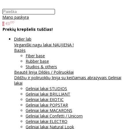
Mano paskyra
00
€0
0
Prekių krepšelis tuščias!
Didier lab
Veganiški nagų lakai NAUJIENA !
Bazės
Fiber base
Rubber base
Studios & others
Beauté linija
Dildės / Poliruokliai
Dildžių ir poliruoklių linija su keičiamais abrazyvais
Geliniai
lakai
Geliniai lakai STUDIOS
Geliniai lakai BRILLIANT
Geliniai lakai EXOTIC
Geliniai lakai POPSTAR
Geliniai lakai MACARONS
Geliniai lakai Confetti / Unicorn
Geliniai lakai ELECTRO
Geliniai lakai Natural Look