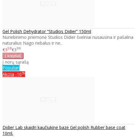
Gel Polish Dehydrator “Studios Didier” 150ml
Nuriebinimo priemonė Studios Didier švelniai nusausina ir pašalina
naturalius Nago riebalus ir ne..
59
99
€3
€3
Į norų sąrašą
Populiari
%
Akcija
-10
Didier Lab skaidri kaučiukinė bazė Gel polish Rubber base coat
10ml.