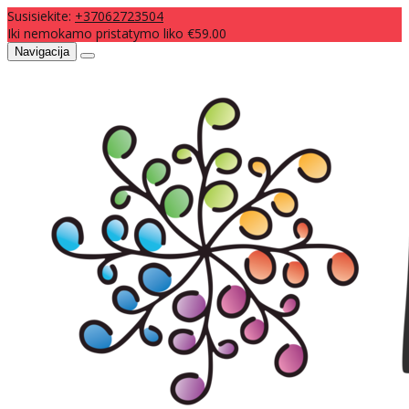
Susisiekite:
+37062723504
Iki nemokamo pristatymo liko €59.00
Navigacija