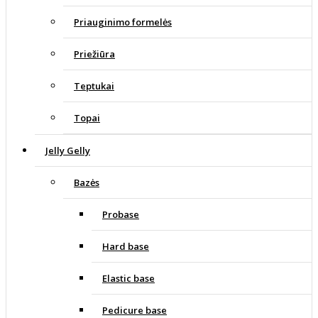
Priauginimo formelės
Priežiūra
Teptukai
Topai
Jelly Gelly
Bazės
Probase
Hard base
Elastic base
Pedicure base