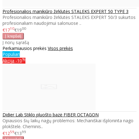
Profesionalios manikiūro žirklutės STALEKS EXPERT 50 TYPE 3
Profesionalios manikiūro žirklutės STALEKS EXPERT 50/3 sukurtos
profesionaliam naudojimui salonuose ..
10
00
€17
€19
Į norų sąrašą
Perkamiausios prekės
Visos prekės
Populiari
%
Akcija
-10
Didier Lab Stiklo pluošto bazė FIBER OCTAGON
Opiausios šių laikų nagų problemos: Mechaniškai išploninta nago
plokštelė. Cheminis..
59
99
€12
€13