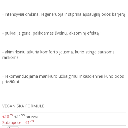
- intensyviai drėkina, regeneruoja ir stiprina apsauginį odos barjerą
- puikiai įsigeria, palikdamas švelnų, aksominį efektą
- akimirksniu atkuria komforto jausmą, kurio stinga sausoms
rankoms
- rekomenduojama manikiūro užbaigimui ir kasdieninei kūno odos
priežiūrai
VEGANIŠKA FORMULĖ
79
99
€10
€11
su PVM
20
Sutaupote - €1