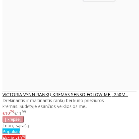
VICTORIA VYNN RANKŲ KREMAS SENSO FOLOW ME , 250ML
Drėkinantis ir maitinantis rankų bei kūno priežiūros
kremas. Sudėtyje esančios veikliosios me..
79
99
€10
€11
Į norų sąrašą
Populiari
%
Akcija
-10