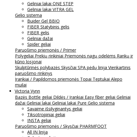
Geliniai lakai ONE STEP
Geliniai lakai VITRA GEL
Gelio sistema
Buider Gel BBIO
FIBER Statybinis gelis
FIBER gelis
Geliniai dažai
Spider geliai
Paruošimo priemonės / Primer
Polygeliai
Prekių rinkiniai
Priemonės nagų odelėms
Rankų ir
kūno losjonai
Skulptūrinės polybazės
Skysčiai
SPA pėdų linija
Vienkartinis
paruošimo rinkinys
Įrankiai / Papildomos priemonės
Topai
Teptukai
Alepo
muilai
Victoria Vynn
Bazės
Bottle geliai
Dildės / Įrankiai
Easy fiber geliai
Geliniai
dažai
Geliniai lakai
Geliniai lakai Pure
Gelio sistema
Savaime išsilyginantys geliai
Tiksotropiniai geliai
INSTA geliai
Paruošimo priemonės / Skysčiai
PHARMFOOT
All IN linija