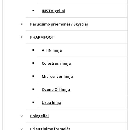
INSTA geliai
Paruošimo priemonės / Skysčiai
PHARMFOOT
All IN linija
Colostrum linija
Microsilver linija
Ozone Oil linija
Urea linija
Polygeliai
Priauginimo formelės