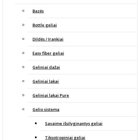
Bazės
Bottle geliai
Dildės / Įrankiai
Easy fiber geliai
Geliniai dažai
Geliniai lakai
Geliniai lakai Pure
Gelio sistema
Savaime išsilyginantys geliai
Tiksotropiniai geliai