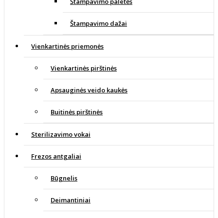
Štampavimo paletės
Štampavimo dažai
Vienkartinės priemonės
Vienkartinės pirštinės
Apsauginės veido kaukės
Buitinės pirštinės
Sterilizavimo vokai
Frezos antgaliai
Būgnelis
Deimantiniai