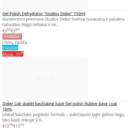
Gel Polish Dehydrator “Studios Didier” 150ml
Nuriebinimo priemonė Studios Didier švelniai nusausina ir pašalina
naturalius Nago riebalus ir ne..
59
99
€3
€3
Į norų sąrašą
Populiari
%
Akcija
-10
Didier Lab skaidri kaučiukinė bazė Gel polish Rubber base coat
10ml.
Unikali kaučiuko pagrindo formulė – aukščiausio lygio gelinio nagų
lako bazė rinkoje! Ji ti..
59
99
€12
€13