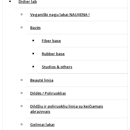
Didier lab
Veganiški nagų lakai NAUJIENA !
Bazės
Fiber base
Rubber base
Studios & others
Beauté linija
Dildės / Poliruokliai
Dildžių ir poliruoklių linija su keičiamais
abrazyvais
Geliniai lakai