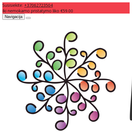
Susisiekite:
+37062723504
Iki nemokamo pristatymo liko €59.00
Navigacija