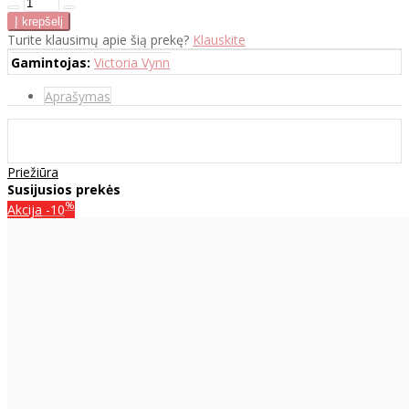
Turite klausimų apie šią prekę?
Klauskite
Gamintojas:
Victoria Vynn
Aprašymas
Priežiūra
Susijusios prekės
%
Akcija
-10