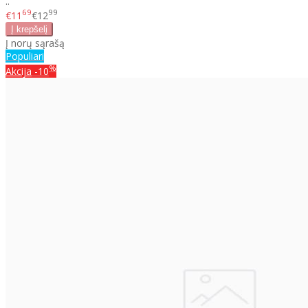
..
69
99
€11
€12
Į norų sąrašą
Populiari
%
Akcija
-10