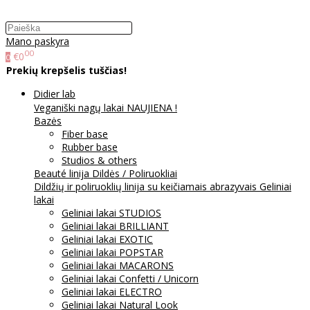
Mano paskyra
00
€0
0
Prekių krepšelis tuščias!
Didier lab
Veganiški nagų lakai NAUJIENA !
Bazės
Fiber base
Rubber base
Studios & others
Beauté linija
Dildės / Poliruokliai
Dildžių ir poliruoklių linija su keičiamais abrazyvais
Geliniai
lakai
Geliniai lakai STUDIOS
Geliniai lakai BRILLIANT
Geliniai lakai EXOTIC
Geliniai lakai POPSTAR
Geliniai lakai MACARONS
Geliniai lakai Confetti / Unicorn
Geliniai lakai ELECTRO
Geliniai lakai Natural Look