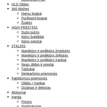
HLD Dildės
360 Wishes
Namų kvapai
Purškiami kvapai
Žvakės
HIGH PRIESTESS
Dušo putos
Kūno šveitikliai
Kūno sviestai
STALEKS
Manikiūro ir pedikiūro žnyplutės
Manikiūro ir pedikiūro žirklutės
Manikiūro ir pedikiūro įrankiai
Nagų dildės ir priedai
Teptukai
Vienkartinės priemonės
Papildomos priemonės
Dildės / įrankiai
Dizainas ir dekoras
Mokymai
Įranga
Frezos
Sterilizatoriai