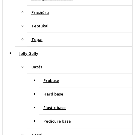
Priežiūra
Teptukai
Topai
Jelly Gelly
Bazės
Probase
Hard base
Elastic base
Pedicure base
Topai