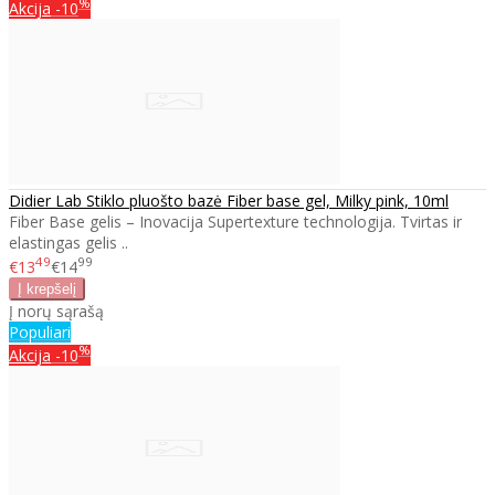
%
Akcija
-10
Didier Lab Stiklo pluošto bazė Fiber base gel, Milky pink, 10ml
Fiber Base gelis – Inovacija Supertexture technologija. Tvirtas ir
elastingas gelis ..
49
99
€13
€14
Į norų sąrašą
Populiari
%
Akcija
-10