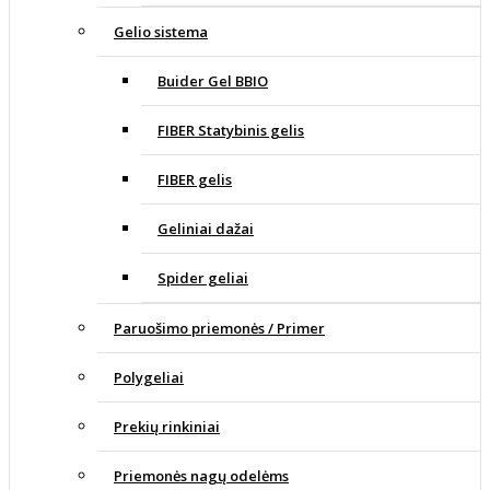
Gelio sistema
Buider Gel BBIO
FIBER Statybinis gelis
FIBER gelis
Geliniai dažai
Spider geliai
Paruošimo priemonės / Primer
Polygeliai
Prekių rinkiniai
Priemonės nagų odelėms