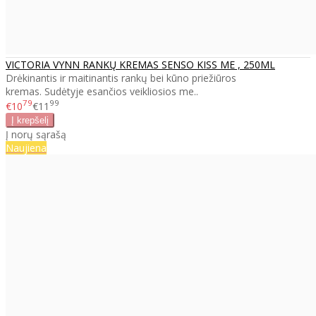
VICTORIA VYNN RANKŲ KREMAS SENSO KISS ME , 250ML
Drėkinantis ir maitinantis rankų bei kūno priežiūros
kremas. Sudėtyje esančios veikliosios me..
79
99
€10
€11
Į norų sąrašą
Naujiena