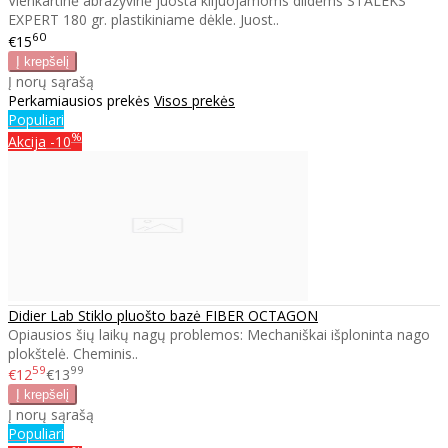
Vienkartinė abrazyvinė juosta klijuojamoms dildėms STALEKS
EXPERT 180 gr. plastikiniame dėkle. Juost..
60
€15
Į norų sąrašą
Perkamiausios prekės
Visos prekės
Populiari
%
Akcija
-10
Didier Lab Stiklo pluošto bazė FIBER OCTAGON
Opiausios šių laikų nagų problemos: Mechaniškai išploninta nago
plokštelė. Cheminis..
59
99
€12
€13
Į norų sąrašą
Populiari