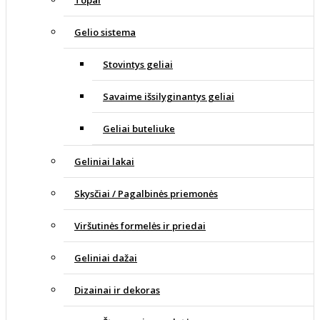
Gelio sistema
Stovintys geliai
Savaime išsilyginantys geliai
Geliai buteliuke
Geliniai lakai
Skysčiai / Pagalbinės priemonės
Viršutinės formelės ir priedai
Geliniai dažai
Dizainai ir dekoras