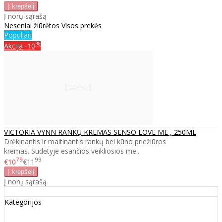
Į norų sąrašą
Neseniai žiūrėtos
Visos prekės
Populiari
%
Akcija
-10
VICTORIA VYNN RANKŲ KREMAS SENSO LOVE ME , 250ML
Drėkinantis ir maitinantis rankų bei kūno priežiūros
kremas. Sudėtyje esančios veikliosios me..
79
99
€10
€11
Į norų sąrašą
Kategorijos