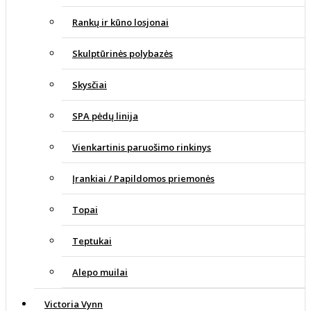
Rankų ir kūno losjonai
Skulptūrinės polybazės
Skysčiai
SPA pėdų linija
Vienkartinis paruošimo rinkinys
Įrankiai / Papildomos priemonės
Topai
Teptukai
Alepo muilai
Victoria Vynn