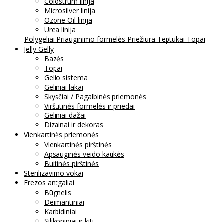
Colostrum linija
Microsilver linija
Ozone Oil linija
Urea linija
Polygeliai
Priauginimo formelės
Priežiūra
Teptukai
Topai
Jelly Gelly
Bazės
Topai
Gelio sistema
Geliniai lakai
Skysčiai / Pagalbinės priemonės
Viršutinės formelės ir priedai
Geliniai dažai
Dizainai ir dekoras
Vienkartinės priemonės
Vienkartinės pirštinės
Apsauginės veido kaukės
Buitinės pirštinės
Sterilizavimo vokai
Frezos antgaliai
Būgnelis
Deimantiniai
Karbidiniai
Silikoniniai ir kiti