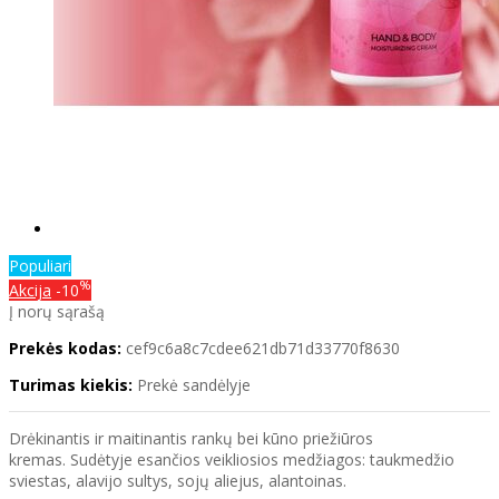
Populiari
%
Akcija
-10
Į norų sąrašą
Prekės kodas:
cef9c6a8c7cdee621db71d33770f8630
Turimas kiekis:
Prekė sandėlyje
Drėkinantis ir maitinantis rankų bei kūno priežiūros
kremas. Sudėtyje esančios veikliosios medžiagos: taukmedžio
sviestas, alavijo sultys, sojų aliejus, alantoinas.