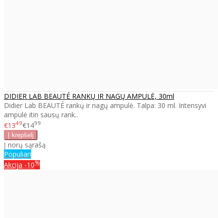
DIDIER LAB BEAUTÉ RANKŲ IR NAGŲ AMPULĖ, 30ml
Didier Lab BEAUTÉ rankų ir nagų ampulė. Talpa: 30 ml. Intensyvi
ampulė itin sausų rank..
49
99
€13
€14
Į norų sąrašą
Populiari
%
Akcija
-10