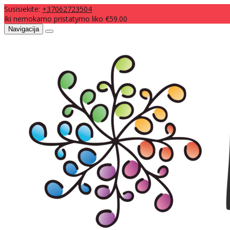
Susisiekite:
+37062723504
Iki nemokamo pristatymo liko €59.00
Navigacija