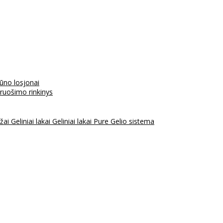
kūno losjonai
aruošimo rinkinys
ažai
Geliniai lakai
Geliniai lakai Pure
Gelio sistema