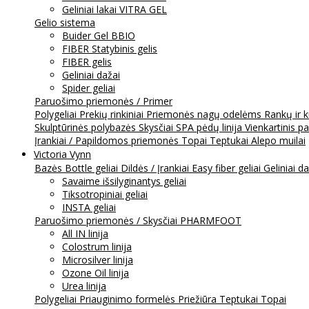
Geliniai lakai VITRA GEL
Gelio sistema
Buider Gel BBIO
FIBER Statybinis gelis
FIBER gelis
Geliniai dažai
Spider geliai
Paruošimo priemonės / Primer
Polygeliai
Prekių rinkiniai
Priemonės nagų odelėms
Rankų ir 
Skulptūrinės polybazės
Skysčiai
SPA pėdų linija
Vienkartinis p
Įrankiai / Papildomos priemonės
Topai
Teptukai
Alepo muilai
Victoria Vynn
Bazės
Bottle geliai
Dildės / Įrankiai
Easy fiber geliai
Geliniai d
Savaime išsilyginantys geliai
Tiksotropiniai geliai
INSTA geliai
Paruošimo priemonės / Skysčiai
PHARMFOOT
All IN linija
Colostrum linija
Microsilver linija
Ozone Oil linija
Urea linija
Polygeliai
Priauginimo formelės
Priežiūra
Teptukai
Topai