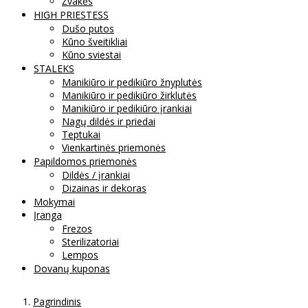
Žvakės
HIGH PRIESTESS
Dušo putos
Kūno šveitikliai
Kūno sviestai
STALEKS
Manikiūro ir pedikiūro žnyplutės
Manikiūro ir pedikiūro žirklutės
Manikiūro ir pedikiūro įrankiai
Nagų dildės ir priedai
Teptukai
Vienkartinės priemonės
Papildomos priemonės
Dildės / įrankiai
Dizainas ir dekoras
Mokymai
Įranga
Frezos
Sterilizatoriai
Lempos
Dovanų kuponas
Pagrindinis