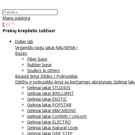
Mano paskyra
00
€0
0
Prekių krepšelis tuščias!
Didier lab
Veganiški nagų lakai NAUJIENA !
Bazės
Fiber base
Rubber base
Studios & others
Beauté linija
Dildės / Poliruokliai
Dildžių ir poliruoklių linija su keičiamais abrazyvais
Geliniai lak
Geliniai lakai STUDIOS
Geliniai lakai BRILLIANT
Geliniai lakai EXOTIC
Geliniai lakai POPSTAR
Geliniai lakai MACARONS
Geliniai lakai Confetti / Unicorn
Geliniai lakai ELECTRO
Geliniai lakai Natural Look
Geliniai lakai ONE STEP