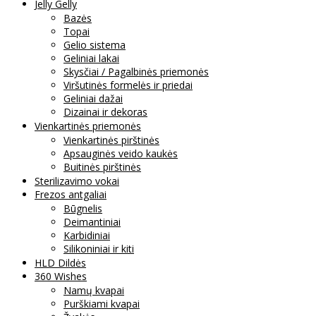
Jelly Gelly
Bazės
Topai
Gelio sistema
Geliniai lakai
Skysčiai / Pagalbinės priemonės
Viršutinės formelės ir priedai
Geliniai dažai
Dizainai ir dekoras
Vienkartinės priemonės
Vienkartinės pirštinės
Apsauginės veido kaukės
Buitinės pirštinės
Sterilizavimo vokai
Frezos antgaliai
Būgnelis
Deimantiniai
Karbidiniai
Silikoniniai ir kiti
HLD Dildės
360 Wishes
Namų kvapai
Purškiami kvapai