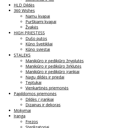
HLD Dildės
360 Wishes
Namų kvapai
Purškiami kvapai
Žvakės
HIGH PRIESTESS
Dušo putos
Kūno šveitikliai
Kūno sviestai
STALEKS
Manikiūro ir pedikiūro žnyplutės
Manikiūro ir pedikiūro žirklutės
Manikiūro ir pedikiūro įrankiai
Nagų dildės ir priedai
Teptukai
Vienkartinės priemonės
Papildomos priemonės
Dildės / įrankiai
Dizainas ir dekoras
Mokymai
Įranga
Frezos
Sterilizatoriai