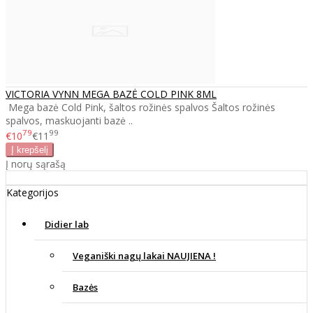
VICTORIA VYNN MEGA BAZĖ COLD PINK 8ML
Mega bazė Cold Pink, šaltos rožinės spalvos Šaltos rožinės
spalvos, maskuojanti bazė ..
79
99
€10
€11
Į norų sąrašą
Kategorijos
Didier lab
Veganiški nagų lakai NAUJIENA !
Bazės