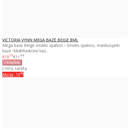
VICTORIA VYNN MEGA BAZĖ BEIGE 8ML
Mega bazė Beige smėlio spalvos • Smėlio spalvos, maskuojanti
bazė •Multifunkcinė baz..
79
99
€10
€11
Į norų sąrašą
%
Akcija
-10