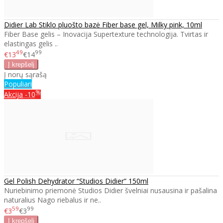
Didier Lab Stiklo pluošto bazė Fiber base gel, Milky pink, 10ml
Fiber Base gelis – Inovacija Supertexture technologija. Tvirtas ir
elastingas gelis ..
49
99
€13
€14
Į norų sąrašą
Populiari
%
Akcija
-10
Gel Polish Dehydrator “Studios Didier” 150ml
Nuriebinimo priemonė Studios Didier švelniai nusausina ir pašalina
naturalius Nago riebalus ir ne..
59
99
€3
€3