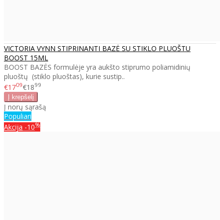
VICTORIA VYNN STIPRINANTI BAZĖ SU STIKLO PLUOŠTU
BOOST 15ML
BOOST BAZĖS formulėje yra aukšto stiprumo poliamidinių
pluoštų (stiklo pluoštas), kurie sustip..
09
99
€17
€18
Į norų sąrašą
Populiari
%
Akcija
-10