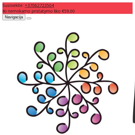
Susisiekite:
+37062723504
Iki nemokamo pristatymo liko €59.00
Navigacija