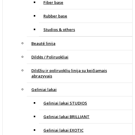
Fiber base
Rubber base
Studios & others
Beauté linija
Dildės / Poliruokliai
Dildžių ir poliruoklių linija su keičiamais
abrazyvais
Geliniai lakai
Geliniai lakai STUDIOS
Geliniai lakai BRILLIANT
Geliniai lakai EXOTIC