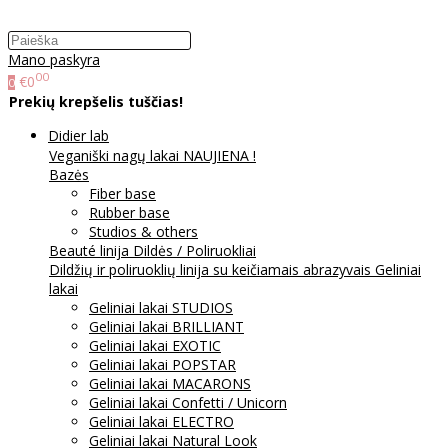
Mano paskyra
00
€0
0
Prekių krepšelis tuščias!
Didier lab
Veganiški nagų lakai NAUJIENA !
Bazės
Fiber base
Rubber base
Studios & others
Beauté linija
Dildės / Poliruokliai
Dildžių ir poliruoklių linija su keičiamais abrazyvais
Geliniai
lakai
Geliniai lakai STUDIOS
Geliniai lakai BRILLIANT
Geliniai lakai EXOTIC
Geliniai lakai POPSTAR
Geliniai lakai MACARONS
Geliniai lakai Confetti / Unicorn
Geliniai lakai ELECTRO
Geliniai lakai Natural Look