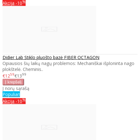
%
Akcija
-10
Didier Lab Stiklo pluošto bazė FIBER OCTAGON
Opiausios šių laikų nagų problemos: Mechaniškai išploninta nago
plokštelė. Cheminis..
59
99
€12
€13
Į norų sąrašą
Populiari
%
Akcija
-10