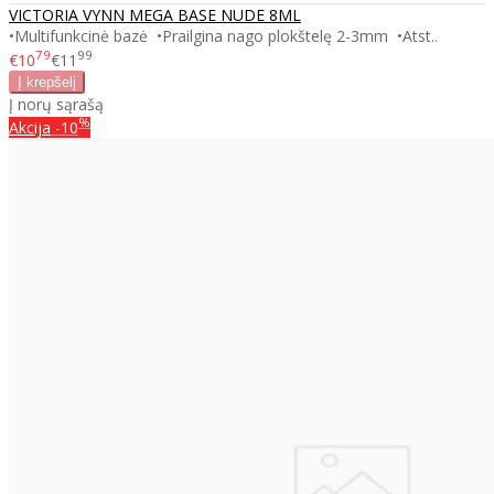
VICTORIA VYNN MEGA BASE NUDE 8ML
•Multifunkcinė bazė •Prailgina nago plokštelę 2-3mm •Atst..
79
99
€10
€11
Į norų sąrašą
%
Akcija
-10