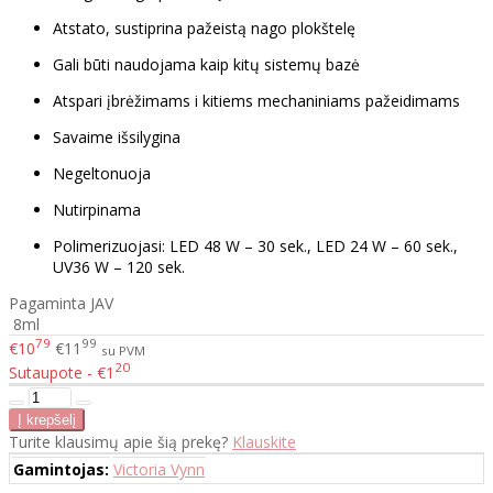
Atstato, sustiprina pažeistą nago plokštelę
Gali būti naudojama kaip kitų sistemų bazė
Atspari įbrėžimams i kitiems mechaniniams pažeidimams
Savaime išsilygina
Negeltonuoja
Nutirpinama
Polimerizuojasi: LED 48 W – 30 sek., LED 24 W – 60 sek.,
UV36 W – 120 sek.
Pagaminta JAV
8ml
79
99
€10
€11
su PVM
20
Sutaupote - €1
Turite klausimų apie šią prekę?
Klauskite
Gamintojas:
Victoria Vynn