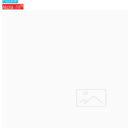
Populiari
%
Akcija
-10