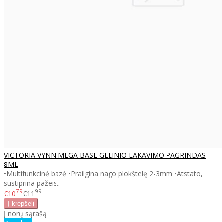
VICTORIA VYNN MEGA BASE GELINIO LAKAVIMO PAGRINDAS
8ML
•Multifunkcinė bazė •Prailgina nago plokštelę 2-3mm •Atstato,
sustiprina pažeis..
79
99
€10
€11
Į norų sąrašą