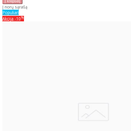
Į norų sąrašą
Populiari
%
Akcija
-10