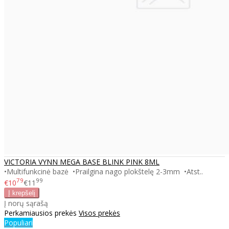
VICTORIA VYNN MEGA BASE BLINK PINK 8ML
•Multifunkcinė bazė •Prailgina nago plokštelę 2-3mm •Atst..
79
99
€10
€11
Į norų sąrašą
Perkamiausios prekės
Visos prekės
Populiari