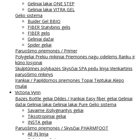
Geliniai lakai ONE STEP
Geliniai lakai VITRA GEL
Gelio sistema
Buider Gel BBIO
FIBER Statybinis gelis
FIBER gelis
Geliniai dažai
Spider geliai
Paruošimo priemonės / Primer
Polygeliai
Prekių rinkiniai
Priemonės nagų odelėms
Rankų ir
kūno losjonai
Skulptūrinės polybazės
Skysčiai
SPA pėdų linija
Vienkartinis
paruošimo rinkinys
Įrankiai / Papildomos priemonės
Topai
Teptukai
Alepo
muilai
Victoria Vynn
Bazės
Bottle geliai
Dildės / Įrankiai
Easy fiber geliai
Geliniai
dažai
Geliniai lakai
Geliniai lakai Pure
Gelio sistema
Savaime išsilyginantys geliai
Tiksotropiniai geliai
INSTA geliai
Paruošimo priemonės / Skysčiai
PHARMFOOT
All IN linija