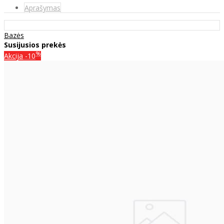
Aprašymas
Bazės
Susijusios prekės
%
Akcija
-10