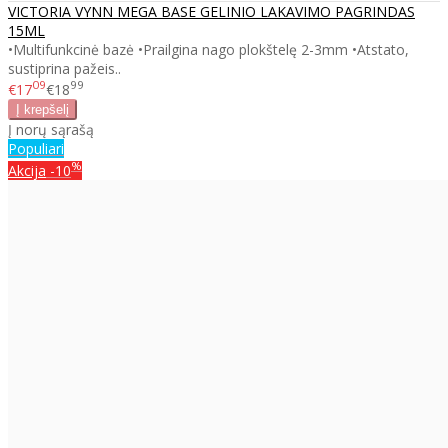
VICTORIA VYNN MEGA BASE GELINIO LAKAVIMO PAGRINDAS
15ML
•Multifunkcinė bazė •Prailgina nago plokštelę 2-3mm •Atstato,
sustiprina pažeis..
09
99
€17
€18
Į norų sąrašą
Populiari
%
Akcija
-10