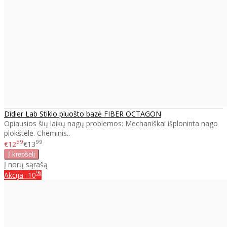
Didier Lab Stiklo pluošto bazė FIBER OCTAGON
Opiausios šių laikų nagų problemos: Mechaniškai išploninta nago
plokštelė. Cheminis..
59
99
€12
€13
Į norų sąrašą
%
Akcija
-10