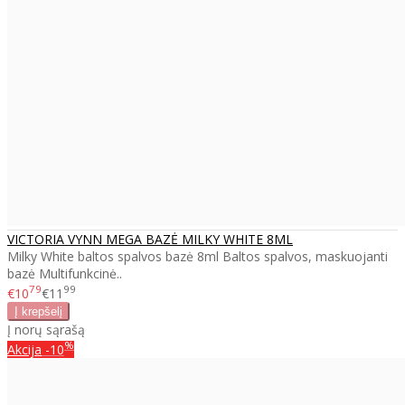
VICTORIA VYNN MEGA BAZĖ MILKY WHITE 8ML
Milky White baltos spalvos bazė 8ml Baltos spalvos, maskuojanti
bazė Multifunkcinė..
79
99
€10
€11
Į norų sąrašą
%
Akcija
-10