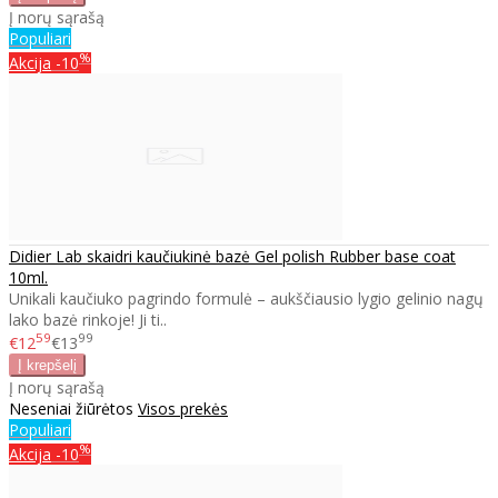
Į norų sąrašą
Populiari
%
Akcija
-10
Didier Lab skaidri kaučiukinė bazė Gel polish Rubber base coat
10ml.
Unikali kaučiuko pagrindo formulė – aukščiausio lygio gelinio nagų
lako bazė rinkoje! Ji ti..
59
99
€12
€13
Į norų sąrašą
Neseniai žiūrėtos
Visos prekės
Populiari
%
Akcija
-10