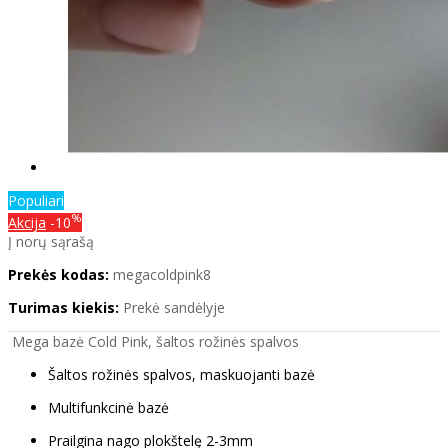
Populiari
%
Akcija
-10
Į norų sąrašą
Prekės kodas:
megacoldpink8
Turimas kiekis:
Prekė sandėlyje
Mega bazė Cold Pink, šaltos rožinės spalvos
Šaltos rožinės spalvos, maskuojanti bazė
Multifunkcinė bazė
Prailgina nago plokštelę 2-3mm