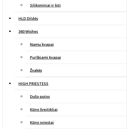
Silikoniniai ir kiti
HLD Dildės
360 Wishes
Namų kvapai
Purškiami kvapai
Žvakės
HIGH PRIESTESS
Dušo putos
Kūno šveitikliai
Kūno sviestai