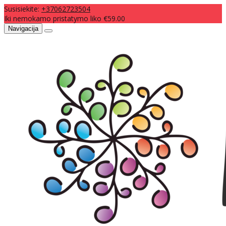
Susisiekite:
+37062723504
Iki nemokamo pristatymo liko €59.00
Navigacija