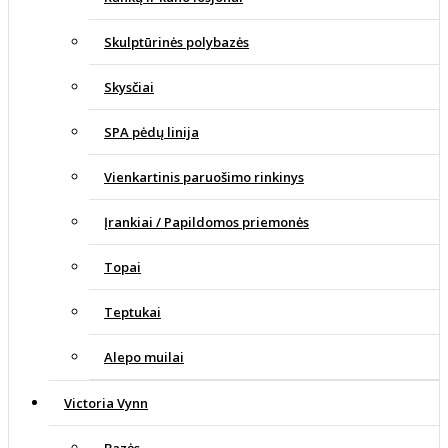
Skulptūrinės polybazės
Skysčiai
SPA pėdų linija
Vienkartinis paruošimo rinkinys
Įrankiai / Papildomos priemonės
Topai
Teptukai
Alepo muilai
Victoria Vynn
Bazės