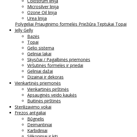
Colostrum linija
Microsilver linija
Ozone Oil linija
Urea linija
Polygeliai
Priauginimo formelės
Priežiūra
Teptukai
Topai
Jelly Gelly
Bazės
Topai
Gelio sistema
Geliniai lakai
Skysčiai / Pagalbinės priemonės
Viršutinės formelės ir priedai
Geliniai dažai
Dizainai ir dekoras
Vienkartinės priemonės
Vienkartinės pirštinės
Apsauginės veido kaukės
Buitinės pirštinės
Sterilizavimo vokai
Frezos antgaliai
Būgnelis
Deimantiniai
Karbidiniai
Silikoniniai ir kiti