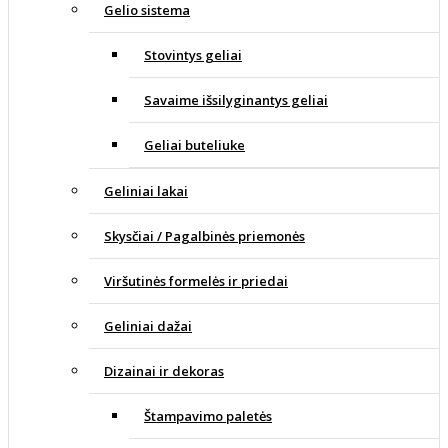
Gelio sistema
Stovintys geliai
Savaime išsilyginantys geliai
Geliai buteliuke
Geliniai lakai
Skysčiai / Pagalbinės priemonės
Viršutinės formelės ir priedai
Geliniai dažai
Dizainai ir dekoras
Štampavimo paletės