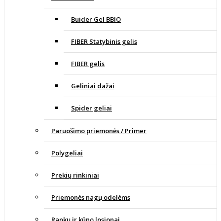
Buider Gel BBIO
FIBER Statybinis gelis
FIBER gelis
Geliniai dažai
Spider geliai
Paruošimo priemonės / Primer
Polygeliai
Prekių rinkiniai
Priemonės nagų odelėms
Rankų ir kūno losjonai