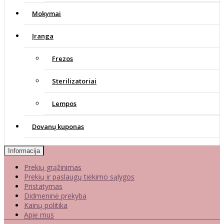
Mokymai
Įranga
Frezos
Sterilizatoriai
Lempos
Dovanų kuponas
Informacija
Prekių grąžinimas
Prekių ir paslaugų tiekimo sąlygos
Pristatymas
Didmeninė prekyba
Kainų politika
Apie mus