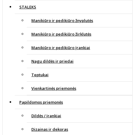
STALEKS
Manikiūro ir pedikiūro žnyplutės
Manikiūro ir pedikiūro žirklutės
Manikiūro ir pedikiūro įrankiai
Nagų dildės ir priedai
Teptukai
Vienkartinės priemonės
Papildomos priemonės
Dildės / įrankiai
Dizainas ir dekoras