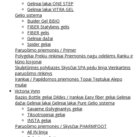
Geliniai lakai ONE STEP
Geliniai lakai VITRA GEL
Gelio sistema
Buider Gel BBIO
FIBER Statybinis gelis
FIBER gelis
Geliniai dažai
Spider geliai
Paruošimo priemonės / Primer
Polygeliai
Prekių rinkiniai
Priemonės nagų odelėms
Rankų ir
kūno losjonai
Skulptūrinės polybazės
Skysčiai
SPA pėdų linija
Vienkartinis
paruošimo rinkinys
Įrankiai / Papildomos priemonės
Topai
Teptukai
Alepo
muilai
Victoria Vynn
Bazės
Bottle geliai
Dildės / Įrankiai
Easy fiber geliai
Geliniai
dažai
Geliniai lakai
Geliniai lakai Pure
Gelio sistema
Savaime išsilyginantys geliai
Tiksotropiniai geliai
INSTA geliai
Paruošimo priemonės / Skysčiai
PHARMFOOT
All IN linija