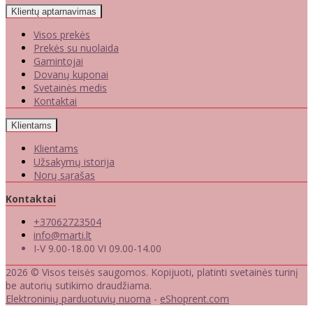
Klientų aptarnavimas
Visos prekės
Prekės su nuolaida
Gamintojai
Dovanų kuponai
Svetainės medis
Kontaktai
Klientams
Klientams
Užsakymų istorija
Norų sąrašas
Kontaktai
+37062723504
info@marti.lt
I-V 9.00-18.00 VI 09.00-14.00
2026 © Visos teisės saugomos. Kopijuoti, platinti svetainės turinį
be autorių sutikimo draudžiama.
Elektroninių parduotuvių nuoma
-
eShoprent.com