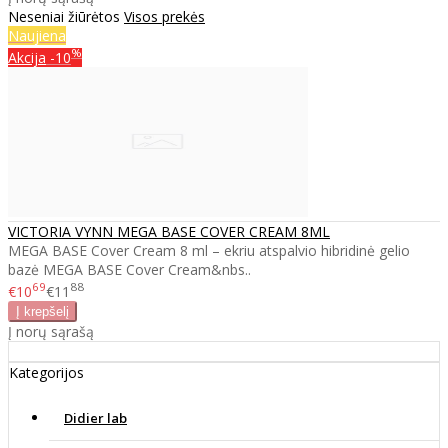
Neseniai žiūrėtos
Visos prekės
Naujiena
%
Akcija
-10
VICTORIA VYNN MEGA BASE COVER CREAM 8ML
MEGA BASE Cover Cream 8 ml – ekriu atspalvio hibridinė gelio
bazė MEGA BASE Cover Cream&nbs..
69
88
€10
€11
Į norų sąrašą
Kategorijos
Didier lab