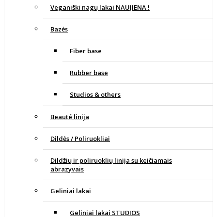
Veganiški nagų lakai NAUJIENA !
Bazės
Fiber base
Rubber base
Studios & others
Beauté linija
Dildės / Poliruokliai
Dildžių ir poliruoklių linija su keičiamais
abrazyvais
Geliniai lakai
Geliniai lakai STUDIOS