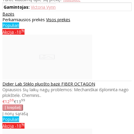
Gamintojas:
Victoria Vynn
Bazės
Perkamiausios prekės
Visos prekės
Populiari
%
Akcija
-10
Didier Lab Stiklo pluošto bazė FIBER OCTAGON
Opiausios šių laikų nagų problemos: Mechaniškai išploninta nago
plokštelė. Cheminis..
59
99
€12
€13
Į norų sąrašą
Populiari
%
Akcija
-10