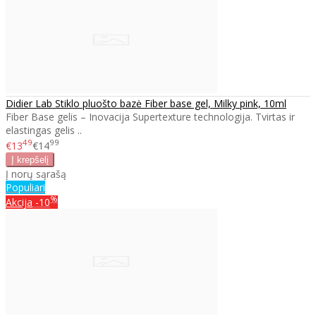
Didier Lab Stiklo pluošto bazė Fiber base gel, Milky pink, 10ml
Fiber Base gelis – Inovacija Supertexture technologija. Tvirtas ir
elastingas gelis ..
49
99
€13
€14
Į norų sąrašą
Populiari
%
Akcija
-10