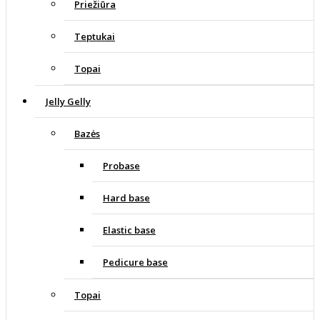
Priežiūra
Teptukai
Topai
Jelly Gelly
Bazės
Probase
Hard base
Elastic base
Pedicure base
Topai