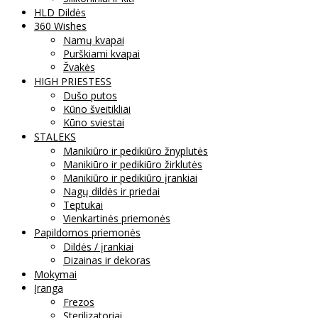
HLD Dildės
360 Wishes
Namų kvapai
Purškiami kvapai
Žvakės
HIGH PRIESTESS
Dušo putos
Kūno šveitikliai
Kūno sviestai
STALEKS
Manikiūro ir pedikiūro žnyplutės
Manikiūro ir pedikiūro žirklutės
Manikiūro ir pedikiūro įrankiai
Nagų dildės ir priedai
Teptukai
Vienkartinės priemonės
Papildomos priemonės
Dildės / įrankiai
Dizainas ir dekoras
Mokymai
Įranga
Frezos
Sterilizatoriai