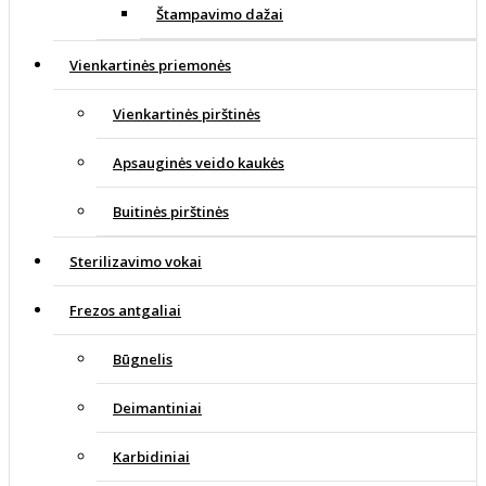
Štampavimo dažai
Vienkartinės priemonės
Vienkartinės pirštinės
Apsauginės veido kaukės
Buitinės pirštinės
Sterilizavimo vokai
Frezos antgaliai
Būgnelis
Deimantiniai
Karbidiniai