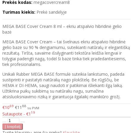
Prekės kodas:
megacovercream8
Turimas kiekis:
Prekė sandėlyje
MEGA BASE Cover Cream 8 ml – ekriu atspalvio hibridinė gelio
bazė
MEGA BASE Cover Cream – tai švelnaus ekriu atspalvio hibridinė
gelio bazė su 90 % dengiamumu, suteikianti natūralų ir elegantišką
rezultatą. Tiršta, savaime išsilyginanti tekstūra leidžia lengvai ir
tolygiai padengti nagą, todėl ši bazė tinka tiek pradedantiesiems,
tiek profesionalams.
Unikali Rubber MEGA BASE formulė suteikia lankstumo, padeda
sustiprinti ir pastatyti natūralią nago plokštelę. Be rūgščių, be
HEMA ir DI-HEMA, saugi naudoti ir patikimai išliekanti ilgą laiką.
Užtikrina puikų sukibimą su natūraliu nagu, sumažina
atsisluoksniavimo riziką ir garantuoja ilgalaikį manikiūro grožį.
69
88
€10
€11
su PVM
19
Sutaupote - €1
Turite klausimų apie šią prekę?
Klauskite