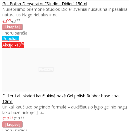
Gel Polish Dehydrator “Studios Didier” 150ml
Nuriebinimo priemonė Studios Didier švelniai nusausina ir pašalina
naturalius Nago riebalus ir ne..
59
99
€3
€3
Į norų sąrašą
Populiari
%
Akcija
-10
Didier Lab skaidri kaučiukinė bazė Gel polish Rubber base coat
10ml.
Unikali kaučiuko pagrindo formulė – aukščiausio lygio gelinio nagų
lako bazė rinkoje! Ji ti..
59
99
€12
€13
Į norų sąrašą