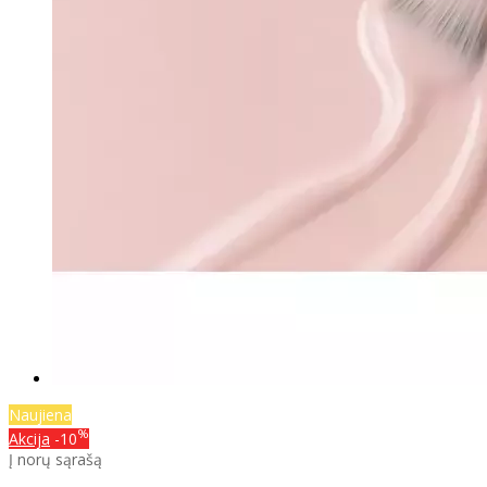
Naujiena
%
Akcija
-10
Į norų sąrašą