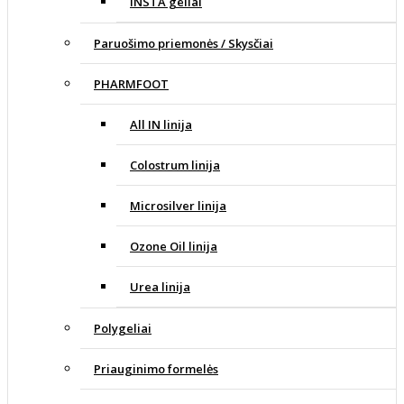
INSTA geliai
Paruošimo priemonės / Skysčiai
PHARMFOOT
All IN linija
Colostrum linija
Microsilver linija
Ozone Oil linija
Urea linija
Polygeliai
Priauginimo formelės