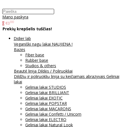
Mano paskyra
00
€0
0
Prekių krepšelis tuščias!
Didier lab
Veganiški nagų lakai NAUJIENA !
Bazės
Fiber base
Rubber base
Studios & others
Beauté linija
Dildės / Poliruokliai
Dildžių ir poliruoklių linija su keičiamais abrazyvais
Geliniai
lakai
Geliniai lakai STUDIOS
Geliniai lakai BRILLIANT
Geliniai lakai EXOTIC
Geliniai lakai POPSTAR
Geliniai lakai MACARONS
Geliniai lakai Confetti / Unicorn
Geliniai lakai ELECTRO
Geliniai lakai Natural Look