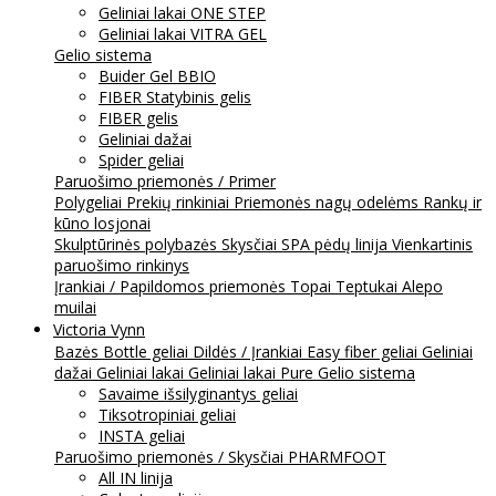
Geliniai lakai ONE STEP
Geliniai lakai VITRA GEL
Gelio sistema
Buider Gel BBIO
FIBER Statybinis gelis
FIBER gelis
Geliniai dažai
Spider geliai
Paruošimo priemonės / Primer
Polygeliai
Prekių rinkiniai
Priemonės nagų odelėms
Rankų ir
kūno losjonai
Skulptūrinės polybazės
Skysčiai
SPA pėdų linija
Vienkartinis
paruošimo rinkinys
Įrankiai / Papildomos priemonės
Topai
Teptukai
Alepo
muilai
Victoria Vynn
Bazės
Bottle geliai
Dildės / Įrankiai
Easy fiber geliai
Geliniai
dažai
Geliniai lakai
Geliniai lakai Pure
Gelio sistema
Savaime išsilyginantys geliai
Tiksotropiniai geliai
INSTA geliai
Paruošimo priemonės / Skysčiai
PHARMFOOT
All IN linija