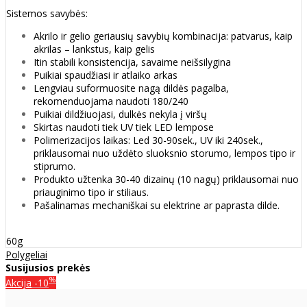
Sistemos savybės:
Akrilo ir gelio geriausių savybių kombinacija: patvarus, kaip
akrilas – lankstus, kaip gelis
Itin stabili konsistencija, savaime neišsilygina
Puikiai spaudžiasi ir atlaiko arkas
Lengviau suformuosite nagą dildės pagalba,
rekomenduojama naudoti 180/240
Puikiai dildžiuojasi, dulkės nekyla į viršų
Skirtas naudoti tiek UV tiek LED lempose
Polimerizacijos laikas: Led 30-90sek., UV iki 240sek.,
priklausomai nuo uždėto sluoksnio storumo, lempos tipo ir
stiprumo.
Produkto užtenka 30-40 dizainų (10 nagų) priklausomai nuo
priauginimo tipo ir stiliaus.
Pašalinamas mechaniškai su elektrine ar paprasta dilde.
60g
Polygeliai
Susijusios prekės
%
Akcija
-10