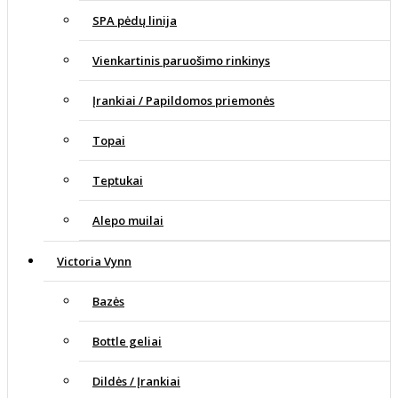
SPA pėdų linija
Vienkartinis paruošimo rinkinys
Įrankiai / Papildomos priemonės
Topai
Teptukai
Alepo muilai
Victoria Vynn
Bazės
Bottle geliai
Dildės / Įrankiai