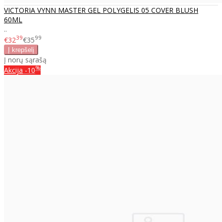
VICTORIA VYNN MASTER GEL POLYGELIS 05 COVER BLUSH
60ML
..
39
99
€32
€35
Į norų sąrašą
%
Akcija
-10