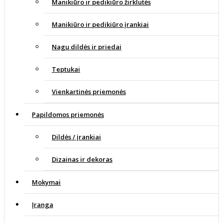
Manikiūro ir pedikiūro žirklutės
Manikiūro ir pedikiūro įrankiai
Nagų dildės ir priedai
Teptukai
Vienkartinės priemonės
Papildomos priemonės
Dildės / įrankiai
Dizainas ir dekoras
Mokymai
Įranga