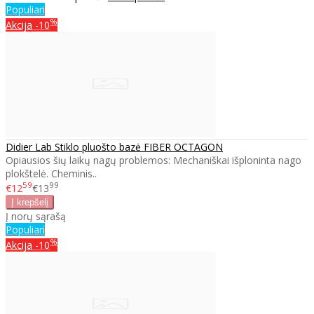
Populiari
%
Akcija
-10
Didier Lab Stiklo pluošto bazė FIBER OCTAGON
Opiausios šių laikų nagų problemos: Mechaniškai išploninta nago
plokštelė. Cheminis..
59
99
€12
€13
Į norų sąrašą
Populiari
%
Akcija
-10