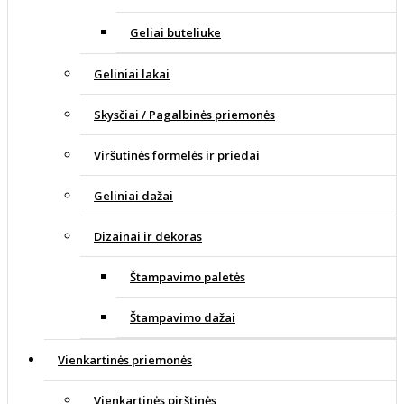
Geliai buteliuke
Geliniai lakai
Skysčiai / Pagalbinės priemonės
Viršutinės formelės ir priedai
Geliniai dažai
Dizainai ir dekoras
Štampavimo paletės
Štampavimo dažai
Vienkartinės priemonės
Vienkartinės pirštinės