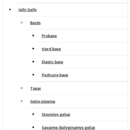
Jelly Gelly
Bazės
Probase
Hard base
Elastic base
Pedicure base
Topai
Gelio sistema
Stovintys geliai
Savaime išsilyginantys geliai