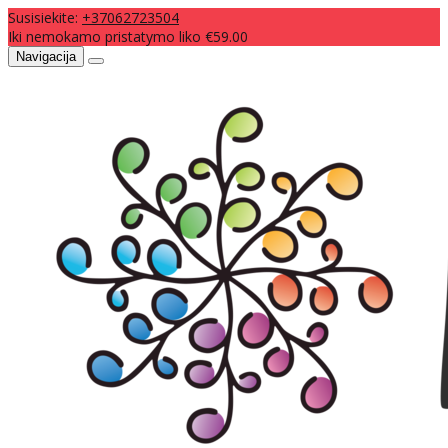
Susisiekite:
+37062723504
Iki nemokamo pristatymo liko €59.00
Navigacija