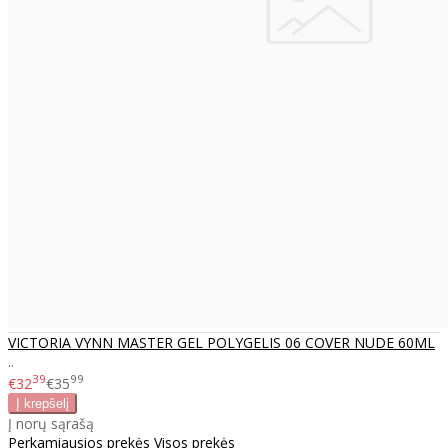
VICTORIA VYNN MASTER GEL POLYGELIS 06 COVER NUDE 60ML
..
39
99
€32
€35
Į norų sąrašą
Perkamiausios prekės
Visos prekės