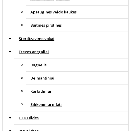
Apsauginės veido kaukės
Buitinės pirštinės
Sterilizavimo vokai
Frezos antgaliai
Būgnelis
Deimantiniai
Karbidiniai
Silikoniniai ir kiti
HLD Dildės
360 Wishes