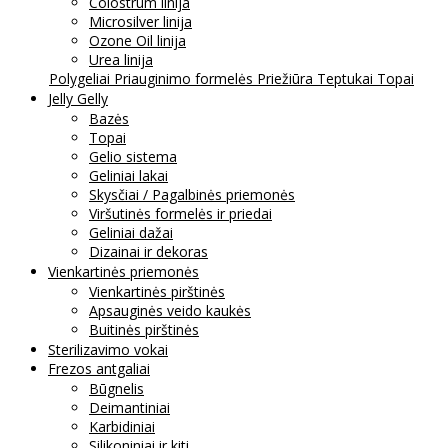
Colostrum linija
Microsilver linija
Ozone Oil linija
Urea linija
Polygeliai
Priauginimo formelės
Priežiūra
Teptukai
Topai
Jelly Gelly
Bazės
Topai
Gelio sistema
Geliniai lakai
Skysčiai / Pagalbinės priemonės
Viršutinės formelės ir priedai
Geliniai dažai
Dizainai ir dekoras
Vienkartinės priemonės
Vienkartinės pirštinės
Apsauginės veido kaukės
Buitinės pirštinės
Sterilizavimo vokai
Frezos antgaliai
Būgnelis
Deimantiniai
Karbidiniai
Silikoniniai ir kiti