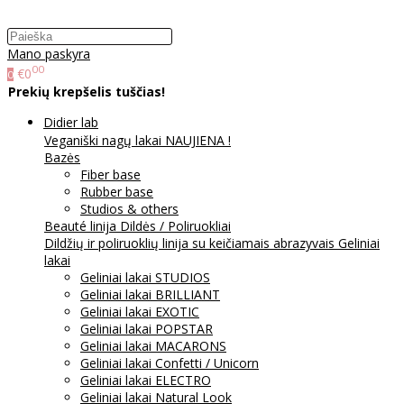
Mano paskyra
00
€0
0
Prekių krepšelis tuščias!
Didier lab
Veganiški nagų lakai NAUJIENA !
Bazės
Fiber base
Rubber base
Studios & others
Beauté linija
Dildės / Poliruokliai
Dildžių ir poliruoklių linija su keičiamais abrazyvais
Geliniai
lakai
Geliniai lakai STUDIOS
Geliniai lakai BRILLIANT
Geliniai lakai EXOTIC
Geliniai lakai POPSTAR
Geliniai lakai MACARONS
Geliniai lakai Confetti / Unicorn
Geliniai lakai ELECTRO
Geliniai lakai Natural Look