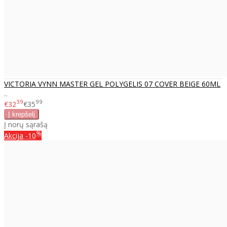
VICTORIA VYNN MASTER GEL POLYGELIS 07 COVER BEIGE 60ML
..
39
99
€32
€35
Į norų sąrašą
%
Akcija
-10