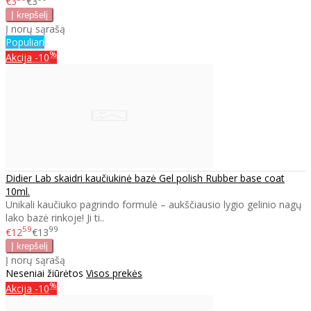
€3
€3
Į norų sąrašą
Populiari
%
Akcija
-10
Didier Lab skaidri kaučiukinė bazė Gel polish Rubber base coat
10ml.
Unikali kaučiuko pagrindo formulė – aukščiausio lygio gelinio nagų
lako bazė rinkoje! Ji ti..
59
99
€12
€13
Į norų sąrašą
Neseniai žiūrėtos
Visos prekės
%
Akcija
-10