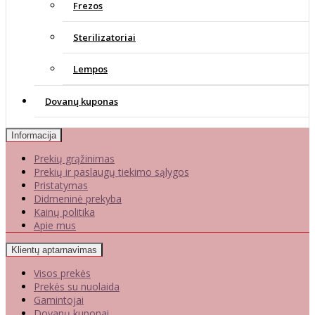
Frezos
Sterilizatoriai
Lempos
Dovanų kuponas
Informacija
Prekių grąžinimas
Prekių ir paslaugų tiekimo sąlygos
Pristatymas
Didmeninė prekyba
Kainų politika
Apie mus
Klientų aptarnavimas
Visos prekės
Prekės su nuolaida
Gamintojai
Dovanų kuponai