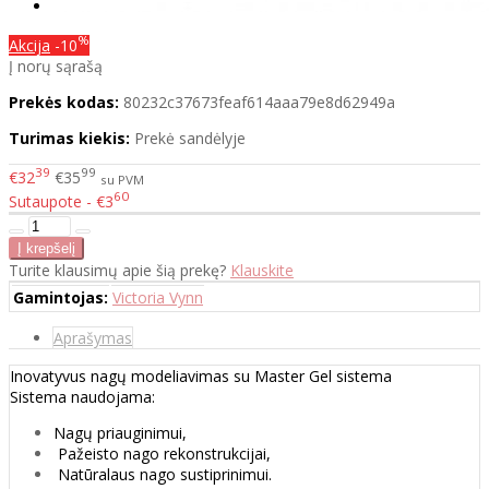
%
Akcija
-10
Į norų sąrašą
Prekės kodas:
80232c37673feaf614aaa79e8d62949a
Turimas kiekis:
Prekė sandėlyje
39
99
€32
€35
su PVM
60
Sutaupote - €3
Turite klausimų apie šią prekę?
Klauskite
Gamintojas:
Victoria Vynn
Aprašymas
Inovatyvus nagų modeliavimas su Master Gel sistema
Sistema naudojama:
Nagų priauginimui,
Pažeisto nago rekonstrukcijai,
Natūralaus nago sustiprinimui.