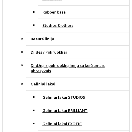
Rubber base
Studios & others
Beauté linija
Dildės / Poliruokliai
Dildžių ir poliruoklių linija su keičiamais
abrazyvais
Geliniai lakai
Geliniai lakai STUDIOS
Geliniai lakai BRILLIANT
Geliniai lakai EXOTIC