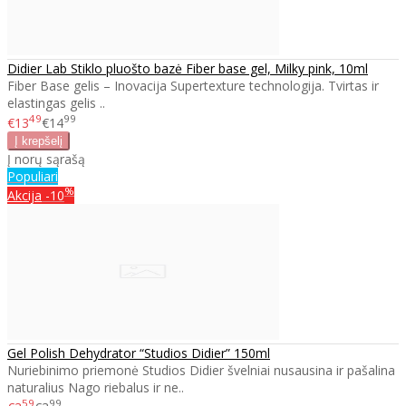
Didier Lab Stiklo pluošto bazė Fiber base gel, Milky pink, 10ml
Fiber Base gelis – Inovacija Supertexture technologija. Tvirtas ir
elastingas gelis ..
49
99
€13
€14
Į norų sąrašą
Populiari
%
Akcija
-10
Gel Polish Dehydrator “Studios Didier” 150ml
Nuriebinimo priemonė Studios Didier švelniai nusausina ir pašalina
naturalius Nago riebalus ir ne..
59
99