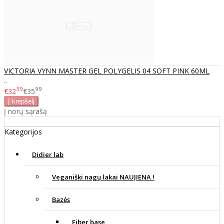
VICTORIA VYNN MASTER GEL POLYGELIS 04 SOFT PINK 60ML
..
39
99
€32
€35
Į norų sąrašą
Kategorijos
Didier lab
Veganiški nagų lakai NAUJIENA !
Bazės
Fiber base