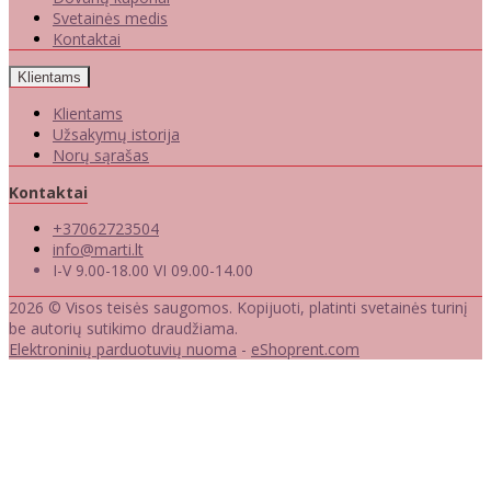
Svetainės medis
Kontaktai
Klientams
Klientams
Užsakymų istorija
Norų sąrašas
Kontaktai
+37062723504
info@marti.lt
I-V 9.00-18.00 VI 09.00-14.00
2026 © Visos teisės saugomos. Kopijuoti, platinti svetainės turinį
be autorių sutikimo draudžiama.
Elektroninių parduotuvių nuoma
-
eShoprent.com