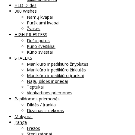
HLD Dildės
360 Wishes
Namų kvapai
Purškiami kvapai
Žvakės
HIGH PRIESTESS
Dušo putos
Kūno šveitikliai
Kūno sviestai
STALEKS
Manikiūro ir pedikiūro žnyplutės
Manikiūro ir pedikiūro žirklutės
Manikiūro ir pedikiūro įrankiai
Nagų dildės ir priedai
Teptukai
Vienkartinės priemonės
Papildomos priemonės
Dildės / įrankiai
Dizainas ir dekoras
Mokymai
Įranga
Frezos
Sterilizatoriai