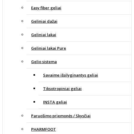
Easy fiber geliai
Geliniai dažai
Geliniai lakai
Geliniai lakai Pure
Gelio sistema
Savaime išsilyginantys geliai
Tiksotropiniai geliai
INSTA geliai
Paruošimo priemonės / Skysčiai
PHARMFOOT