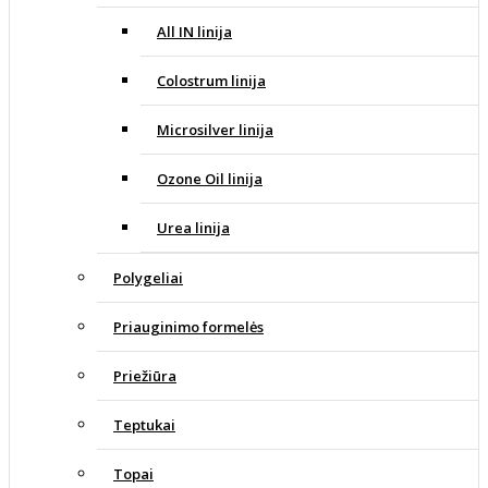
All IN linija
Colostrum linija
Microsilver linija
Ozone Oil linija
Urea linija
Polygeliai
Priauginimo formelės
Priežiūra
Teptukai
Topai