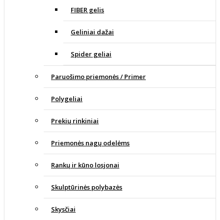
FIBER gelis
Geliniai dažai
Spider geliai
Paruošimo priemonės / Primer
Polygeliai
Prekių rinkiniai
Priemonės nagų odelėms
Rankų ir kūno losjonai
Skulptūrinės polybazės
Skysčiai