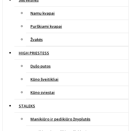
Namų kvapai
Purškiami kvapai
Žvakės
HIGH PRIESTESS
Dušo putos
Kūno šveitikliai
Kūno sviestai
STALEKS
Manikiūro ir pedikiūro žnyplutės