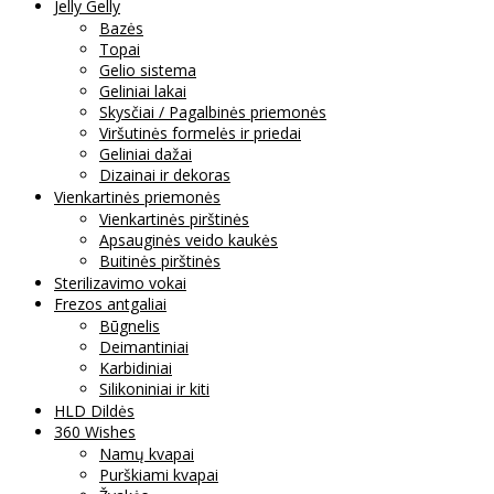
Jelly Gelly
Bazės
Topai
Gelio sistema
Geliniai lakai
Skysčiai / Pagalbinės priemonės
Viršutinės formelės ir priedai
Geliniai dažai
Dizainai ir dekoras
Vienkartinės priemonės
Vienkartinės pirštinės
Apsauginės veido kaukės
Buitinės pirštinės
Sterilizavimo vokai
Frezos antgaliai
Būgnelis
Deimantiniai
Karbidiniai
Silikoniniai ir kiti
HLD Dildės
360 Wishes
Namų kvapai
Purškiami kvapai