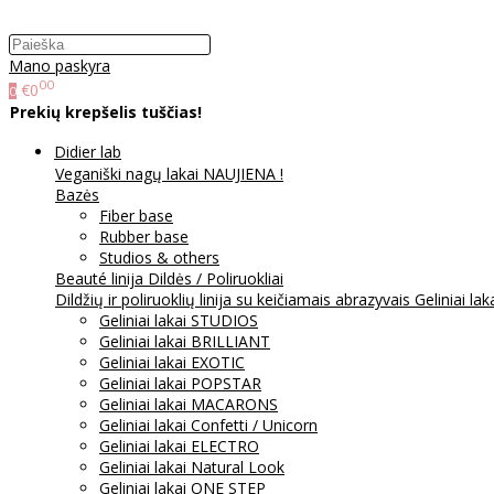
Mano paskyra
00
€0
0
Prekių krepšelis tuščias!
Didier lab
Veganiški nagų lakai NAUJIENA !
Bazės
Fiber base
Rubber base
Studios & others
Beauté linija
Dildės / Poliruokliai
Dildžių ir poliruoklių linija su keičiamais abrazyvais
Geliniai lak
Geliniai lakai STUDIOS
Geliniai lakai BRILLIANT
Geliniai lakai EXOTIC
Geliniai lakai POPSTAR
Geliniai lakai MACARONS
Geliniai lakai Confetti / Unicorn
Geliniai lakai ELECTRO
Geliniai lakai Natural Look
Geliniai lakai ONE STEP