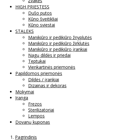
Žvakės
HIGH PRIESTESS
Dušo putos
Kūno šveitikliai
Kūno sviestai
STALEKS
Manikiūro ir pedikiūro žnyplutės
Manikiūro ir pedikiūro žirklutės
Manikiūro ir pedikiūro įrankiai
Nagų dildės ir priedai
Teptukai
Vienkartinės priemonės
Papildomos priemonės
Dildės / įrankiai
Dizainas ir dekoras
Mokymai
Įranga
Frezos
Sterilizatoriai
Lempos
Dovanų kuponas
Pagrindinis