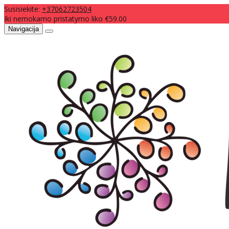
Susisiekite:
+37062723504
Iki nemokamo pristatymo liko €59.00
Navigacija