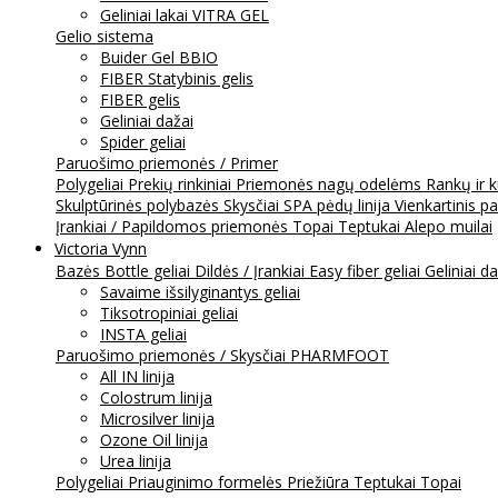
Geliniai lakai VITRA GEL
Gelio sistema
Buider Gel BBIO
FIBER Statybinis gelis
FIBER gelis
Geliniai dažai
Spider geliai
Paruošimo priemonės / Primer
Polygeliai
Prekių rinkiniai
Priemonės nagų odelėms
Rankų ir 
Skulptūrinės polybazės
Skysčiai
SPA pėdų linija
Vienkartinis p
Įrankiai / Papildomos priemonės
Topai
Teptukai
Alepo muilai
Victoria Vynn
Bazės
Bottle geliai
Dildės / Įrankiai
Easy fiber geliai
Geliniai d
Savaime išsilyginantys geliai
Tiksotropiniai geliai
INSTA geliai
Paruošimo priemonės / Skysčiai
PHARMFOOT
All IN linija
Colostrum linija
Microsilver linija
Ozone Oil linija
Urea linija
Polygeliai
Priauginimo formelės
Priežiūra
Teptukai
Topai