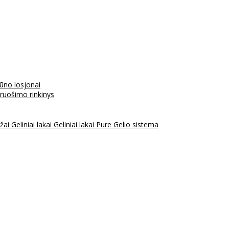
kūno losjonai
aruošimo rinkinys
ažai
Geliniai lakai
Geliniai lakai Pure
Gelio sistema