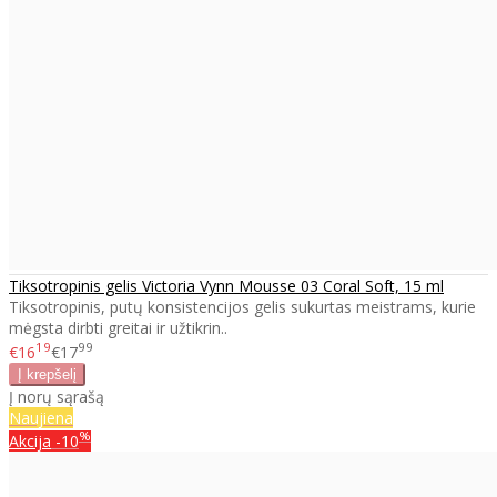
Tiksotropinis gelis Victoria Vynn Mousse 03 Coral Soft, 15 ml
Tiksotropinis, putų konsistencijos gelis sukurtas meistrams, kurie
mėgsta dirbti greitai ir užtikrin..
19
99
€16
€17
Į norų sąrašą
Naujiena
%
Akcija
-10