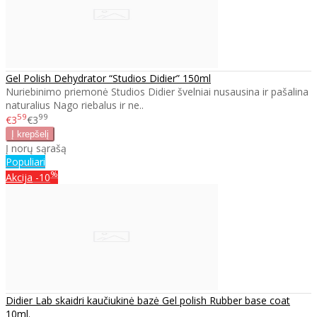
Gel Polish Dehydrator “Studios Didier” 150ml
Nuriebinimo priemonė Studios Didier švelniai nusausina ir pašalina
naturalius Nago riebalus ir ne..
59
99
€3
€3
Į norų sąrašą
Populiari
%
Akcija
-10
Didier Lab skaidri kaučiukinė bazė Gel polish Rubber base coat
10ml.