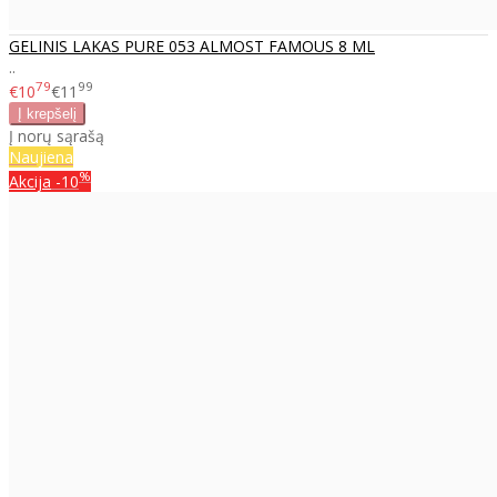
GELINIS LAKAS PURE 053 ALMOST FAMOUS 8 ML
..
79
99
€10
€11
Į norų sąrašą
Naujiena
%
Akcija
-10