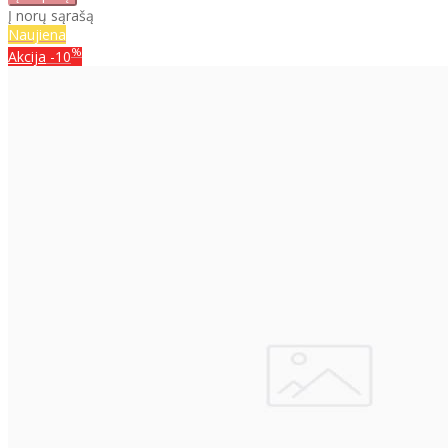
Į norų sąrašą
Naujiena
%
Akcija
-10