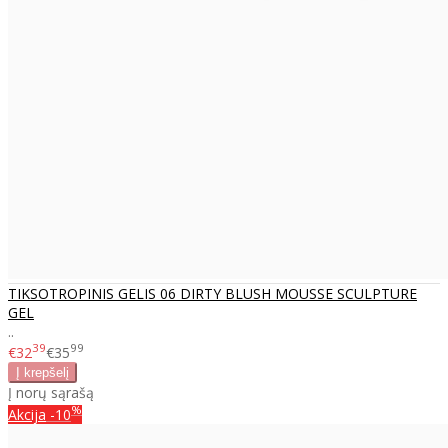
TIKSOTROPINIS GELIS 06 DIRTY BLUSH MOUSSE SCULPTURE
GEL
..
39
99
€32
€35
Į norų sąrašą
%
Akcija
-10