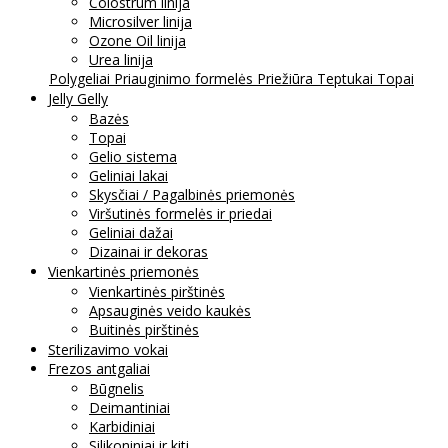
Colostrum linija
Microsilver linija
Ozone Oil linija
Urea linija
Polygeliai
Priauginimo formelės
Priežiūra
Teptukai
Topai
Jelly Gelly
Bazės
Topai
Gelio sistema
Geliniai lakai
Skysčiai / Pagalbinės priemonės
Viršutinės formelės ir priedai
Geliniai dažai
Dizainai ir dekoras
Vienkartinės priemonės
Vienkartinės pirštinės
Apsauginės veido kaukės
Buitinės pirštinės
Sterilizavimo vokai
Frezos antgaliai
Būgnelis
Deimantiniai
Karbidiniai
Silikoniniai ir kiti