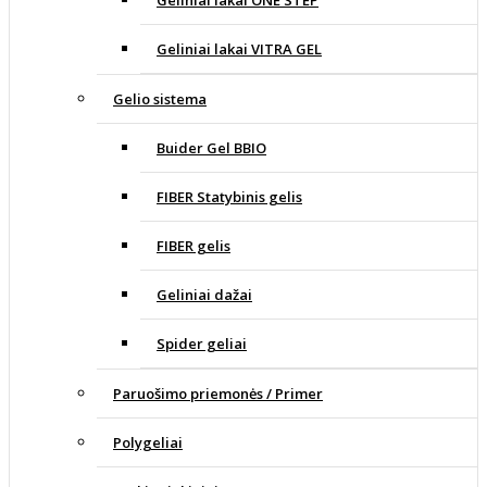
Geliniai lakai VITRA GEL
Gelio sistema
Buider Gel BBIO
FIBER Statybinis gelis
FIBER gelis
Geliniai dažai
Spider geliai
Paruošimo priemonės / Primer
Polygeliai