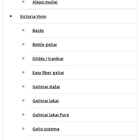
Alepo muilai
Victoria Vynn
Bazės
Bottle geliai
Dildės / Įrankiai
Easy fiber geliai
Geliniai dažai
Geliniai lakai
Geliniai lakai Pure
Gelio sistema