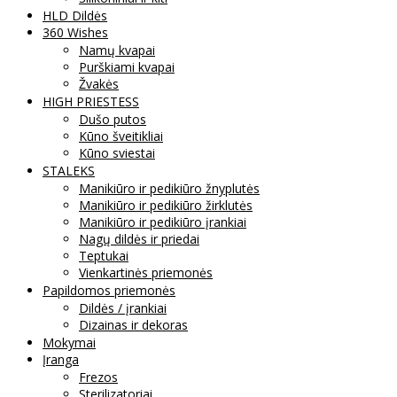
HLD Dildės
360 Wishes
Namų kvapai
Purškiami kvapai
Žvakės
HIGH PRIESTESS
Dušo putos
Kūno šveitikliai
Kūno sviestai
STALEKS
Manikiūro ir pedikiūro žnyplutės
Manikiūro ir pedikiūro žirklutės
Manikiūro ir pedikiūro įrankiai
Nagų dildės ir priedai
Teptukai
Vienkartinės priemonės
Papildomos priemonės
Dildės / įrankiai
Dizainas ir dekoras
Mokymai
Įranga
Frezos
Sterilizatoriai