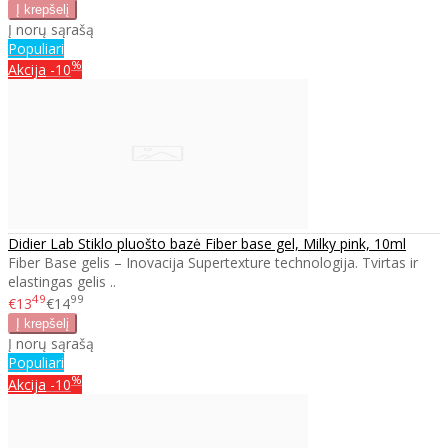
Į norų sąrašą
Populiari
%
Akcija
-10
Didier Lab Stiklo pluošto bazė Fiber base gel, Milky pink, 10ml
Fiber Base gelis – Inovacija Supertexture technologija. Tvirtas ir
elastingas gelis ..
49
99
€13
€14
Į norų sąrašą
Populiari
%
Akcija
-10