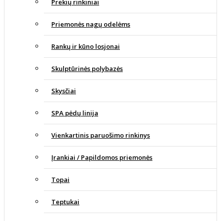
Prekių rinkiniai
Priemonės nagų odelėms
Rankų ir kūno losjonai
Skulptūrinės polybazės
Skysčiai
SPA pėdų linija
Vienkartinis paruošimo rinkinys
Įrankiai / Papildomos priemonės
Topai
Teptukai