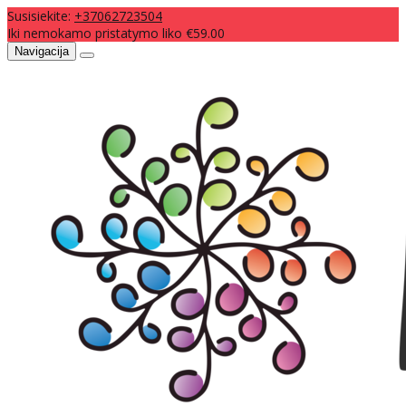
Susisiekite:
+37062723504
Iki nemokamo pristatymo liko €59.00
Navigacija