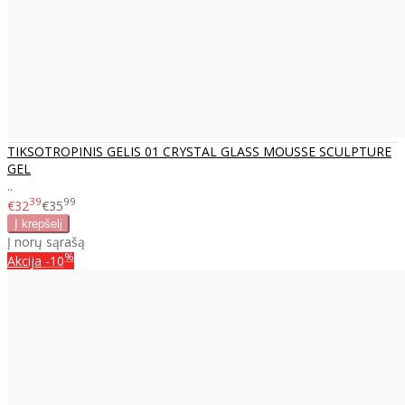
TIKSOTROPINIS GELIS 01 CRYSTAL GLASS MOUSSE SCULPTURE
GEL
..
39
99
€32
€35
Į norų sąrašą
%
Akcija
-10