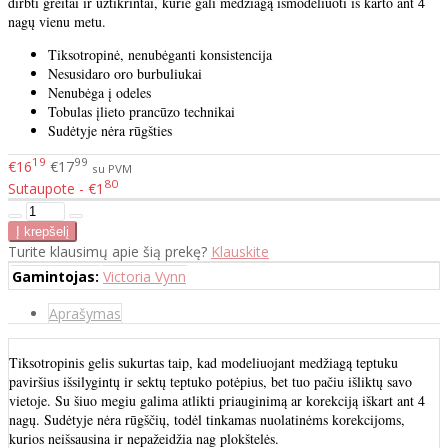
dirbti greitai ir užtikrintai, kurie gali medžiagą išmodeliuoti iš karto ant 4
nagų vienu metu.
Tiksotropinė, nenubėganti konsistencija
Nesusidaro oro burbuliukai
Nenubėga į odeles
Tobulas įlieto prancūzo technikai
Sudėtyje nėra rūgšties
19
99
€16
€17
su PVM
80
Sutaupote - €1
Turite klausimų apie šią prekę?
Klauskite
Gamintojas:
Victoria Vynn
Aprašymas
Tiksotropinis gelis sukurtas taip, kad modeliuojant medžiagą teptuku
paviršius išsilygintų ir sektų teptuko potėpius, bet tuo pačiu išliktų savo
vietoje. Su šiuo megiu galima atlikti priauginimą ar korekciją iškart ant 4
nagų. Sudėtyje nėra rūgščių, todėl tinkamas nuolatinėms korekcijoms,
kurios neišsausina ir nepažeidžia nag plokštelės.