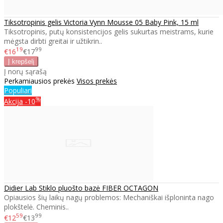
Tiksotropinis gelis Victoria Vynn Mousse 05 Baby Pink, 15 ml
Tiksotropinis, putų konsistencijos gelis sukurtas meistrams, kurie
mėgsta dirbti greitai ir užtikrin..
19
99
€16
€17
Į norų sąrašą
Perkamiausios prekės
Visos prekės
Populiari
%
Akcija
-10
Didier Lab Stiklo pluošto bazė FIBER OCTAGON
Opiausios šių laikų nagų problemos: Mechaniškai išploninta nago
plokštelė. Cheminis..
59
99
€12
€13