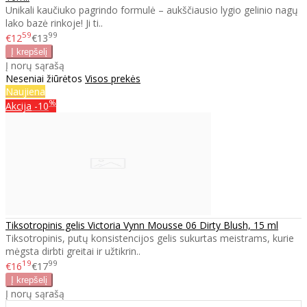
Unikali kaučiuko pagrindo formulė – aukščiausio lygio gelinio nagų
lako bazė rinkoje! Ji ti..
59
99
€12
€13
Į norų sąrašą
Neseniai žiūrėtos
Visos prekės
Naujiena
%
Akcija
-10
Tiksotropinis gelis Victoria Vynn Mousse 06 Dirty Blush, 15 ml
Tiksotropinis, putų konsistencijos gelis sukurtas meistrams, kurie
mėgsta dirbti greitai ir užtikrin..
19
99
€16
€17
Į norų sąrašą