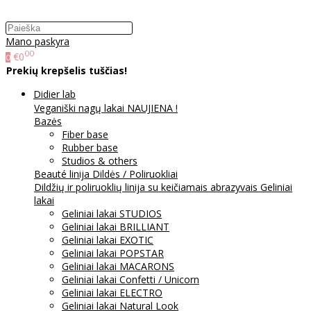
Mano paskyra
00
€0
0
Prekių krepšelis tuščias!
Didier lab
Veganiški nagų lakai NAUJIENA !
Bazės
Fiber base
Rubber base
Studios & others
Beauté linija
Dildės / Poliruokliai
Dildžių ir poliruoklių linija su keičiamais abrazyvais
Geliniai
lakai
Geliniai lakai STUDIOS
Geliniai lakai BRILLIANT
Geliniai lakai EXOTIC
Geliniai lakai POPSTAR
Geliniai lakai MACARONS
Geliniai lakai Confetti / Unicorn
Geliniai lakai ELECTRO
Geliniai lakai Natural Look