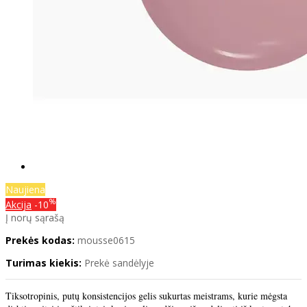
Naujiena
%
Akcija
-10
Į norų sąrašą
Prekės kodas:
mousse0615
Turimas kiekis:
Prekė sandėlyje
Tiksotropinis, putų konsistencijos gelis sukurtas meistrams, kurie mėgsta