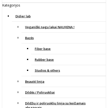
Kategorijos
Didier lab
Veganiški nagų lakai NAUJIENA !
Bazės
Fiber base
Rubber base
Studios & others
Beauté linija
Dildės / Poliruokliai
Dildžių ir poliruoklių linija su keičiamais
abrazyvais