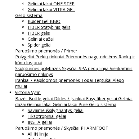
Geliniai lakai ONE STEP
Geliniai lakai VITRA GEL
Gelio sistema
Buider Gel BBIO
FIBER Statybinis gelis
FIBER gelis
Geliniai dažai
Spider geliai
Paruošimo priemonės / Primer
Polygeliai
Prekių rinkiniai
Priemonės nagų odelėms
Rankų ir
kūno losjonai
Skulptūrinės polybazės
Skysčiai
SPA pėdų linija
Vienkartinis
paruošimo rinkinys
Įrankiai / Papildomos priemonės
Topai
Teptukai
Alepo
muilai
Victoria Vynn
Bazės
Bottle geliai
Dildės / Įrankiai
Easy fiber geliai
Geliniai
dažai
Geliniai lakai
Geliniai lakai Pure
Gelio sistema
Savaime išsilyginantys geliai
Tiksotropiniai geliai
INSTA geliai
Paruošimo priemonės / Skysčiai
PHARMFOOT
All IN linija