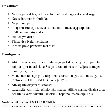
Privalumai:
Nesubėga į odeles, net modeliuojant medžiagą ant visų 4 nagų
Nesusidaro oro burbuliukai
Negeltonuoja
Putų konsistencija leidžia sumodeliuoti medžiagą taip, kad
dildžiavimo liktų mažai
Itin lengva dirbti
Tinka visų lygių meistrams
Idealus įlieto prancūzo technikai
Naudojimas:
Atikite manikiūrą ir paruoškite nago plokštelę iki gelio dėjimo taip,
kaip tai įprastai atliekate.Šis gelis naudojamas trifazėje sistemoje:
bazė, gelis, topas.
Modeliuokite nago plokštelę arba iš karto 4 nagus su mousse geliu.
Polimerizuokite UV/LED lempoje 120s.
Nuvalykite dispersinį sluoksnį.
Lakuokite pasirinkta gelinio lako spalva, atlikite norimą dizainą arba
denkite iš karto viršutinį sluoksnį. Topo polimerizacija 120s.
Sudėtis:
ACRYLATES COPOLYMER,
TRIETHOXYCAPRYLYLSILANE, SILICA, HYDROXYCYCLOHEXYL