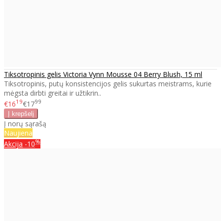
Tiksotropinis gelis Victoria Vynn Mousse 04 Berry Blush, 15 ml
Tiksotropinis, putų konsistencijos gelis sukurtas meistrams, kurie
mėgsta dirbti greitai ir užtikrin..
19
99
€16
€17
Į norų sąrašą
Naujiena
%
Akcija
-10