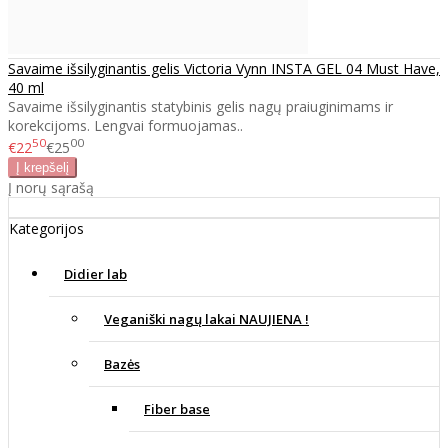
Savaime išsilyginantis gelis Victoria Vynn INSTA GEL 04 Must Have,
40 ml
Savaime išsilyginantis statybinis gelis nagų praiuginimams ir
korekcijoms. Lengvai formuojamas..
50
00
€22
€25
Į norų sąrašą
Kategorijos
Didier lab
Veganiški nagų lakai NAUJIENA !
Bazės
Fiber base