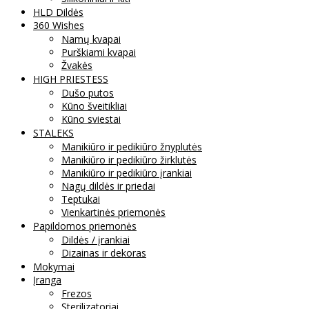
HLD Dildės
360 Wishes
Namų kvapai
Purškiami kvapai
Žvakės
HIGH PRIESTESS
Dušo putos
Kūno šveitikliai
Kūno sviestai
STALEKS
Manikiūro ir pedikiūro žnyplutės
Manikiūro ir pedikiūro žirklutės
Manikiūro ir pedikiūro įrankiai
Nagų dildės ir priedai
Teptukai
Vienkartinės priemonės
Papildomos priemonės
Dildės / įrankiai
Dizainas ir dekoras
Mokymai
Įranga
Frezos
Sterilizatoriai