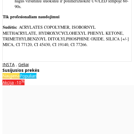
nagus viršutiniu sluoksniu ir polimerizuokite UV/LED lempoje 60-
90s.
Tik profesionaliam naudojimui
Sudėtis:
ACRYLATES COPOLYMER, ISOBORNYL
METHACRYLATE, HYDROXYCYCLOHEXYL PHENYL KETONE,
TRIMETHYLBENZOYL DITOLYLPHOSPHINE OXIDE, SILICA [+/-]
MICA, CI 77120, CI 45430, CI 19140, CI 77266.
INSTA
,
Geliai
Susijusios prekės
Naujiena
Populiari
%
Akcija
-10