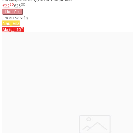
50
00
€22
€25
Į norų sąrašą
Naujiena
%
Akcija
-10