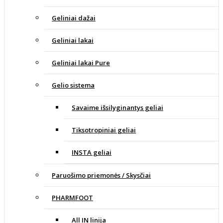
Geliniai dažai
Geliniai lakai
Geliniai lakai Pure
Gelio sistema
Savaime išsilyginantys geliai
Tiksotropiniai geliai
INSTA geliai
Paruošimo priemonės / Skysčiai
PHARMFOOT
All IN linija