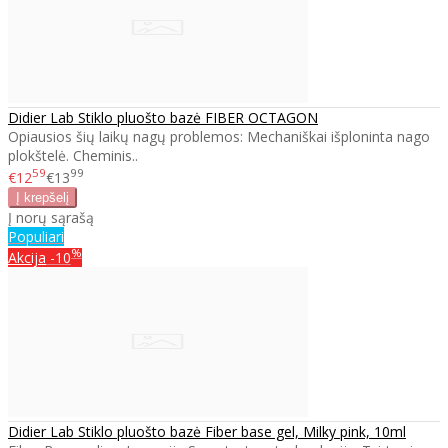
Didier Lab Stiklo pluošto bazė FIBER OCTAGON
Opiausios šių laikų nagų problemos: Mechaniškai išploninta nago
plokštelė. Cheminis..
59
99
€12
€13
Į norų sąrašą
Populiari
%
Akcija
-10
Didier Lab Stiklo pluošto bazė Fiber base gel, Milky pink, 10ml