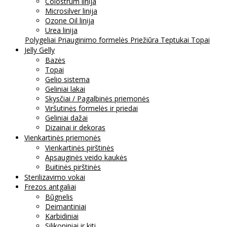
Colostrum linija
Microsilver linija
Ozone Oil linija
Urea linija
Polygeliai
Priauginimo formelės
Priežiūra
Teptukai
Topai
Jelly Gelly
Bazės
Topai
Gelio sistema
Geliniai lakai
Skysčiai / Pagalbinės priemonės
Viršutinės formelės ir priedai
Geliniai dažai
Dizainai ir dekoras
Vienkartinės priemonės
Vienkartinės pirštinės
Apsauginės veido kaukės
Buitinės pirštinės
Sterilizavimo vokai
Frezos antgaliai
Būgnelis
Deimantiniai
Karbidiniai
Silikoniniai ir kiti