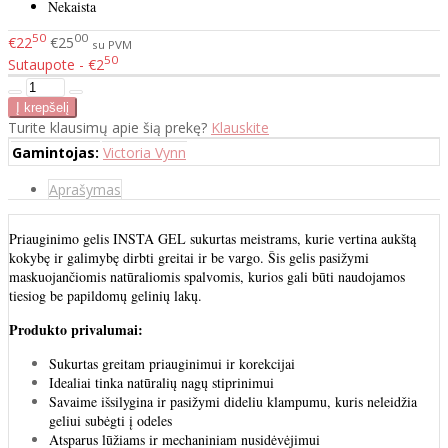
Nekaista
50
00
€22
€25
su PVM
50
Sutaupote - €2
Turite klausimų apie šią prekę?
Klauskite
Gamintojas:
Victoria Vynn
Aprašymas
Priauginimo gelis INSTA GEL sukurtas meistrams, kurie vertina aukštą
kokybę ir galimybę dirbti greitai ir be vargo. Šis gelis pasižymi
maskuojančiomis natūraliomis spalvomis, kurios gali būti naudojamos
tiesiog be papildomų gelinių lakų.
Produkto privalumai:
Sukurtas greitam priauginimui ir korekcijai
Idealiai tinka natūralių nagų stiprinimui
Savaime išsilygina ir pasižymi dideliu klampumu, kuris neleidžia
geliui subėgti į odeles
Atsparus lūžiams ir mechaniniam nusidėvėjimui