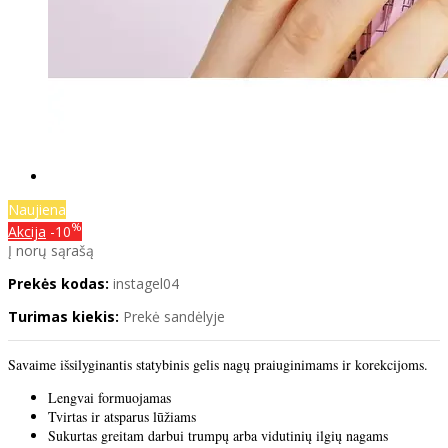
Naujiena
%
Akcija
-10
Į norų sąrašą
Prekės kodas:
instagel04
Turimas kiekis:
Prekė sandėlyje
Savaime išsilyginantis statybinis gelis nagų praiuginimams ir korekcijoms.
Lengvai formuojamas
Tvirtas ir atsparus lūžiams
Sukurtas greitam darbui trumpų arba vidutinių ilgių nagams