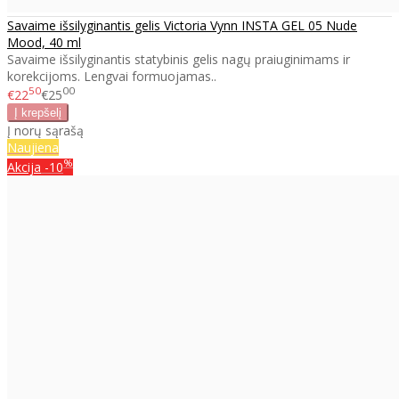
Savaime išsilyginantis gelis Victoria Vynn INSTA GEL 05 Nude
Mood, 40 ml
Savaime išsilyginantis statybinis gelis nagų praiuginimams ir
korekcijoms. Lengvai formuojamas..
50
00
€22
€25
Į norų sąrašą
Naujiena
%
Akcija
-10