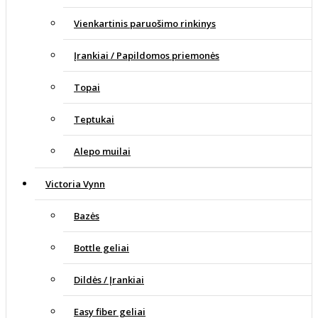
Vienkartinis paruošimo rinkinys
Įrankiai / Papildomos priemonės
Topai
Teptukai
Alepo muilai
Victoria Vynn
Bazės
Bottle geliai
Dildės / Įrankiai
Easy fiber geliai