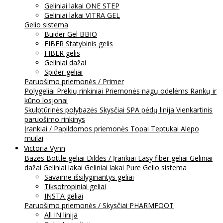
Geliniai lakai ONE STEP
Geliniai lakai VITRA GEL
Gelio sistema
Buider Gel BBIO
FIBER Statybinis gelis
FIBER gelis
Geliniai dažai
Spider geliai
Paruošimo priemonės / Primer
Polygeliai
Prekių rinkiniai
Priemonės nagų odelėms
Rankų ir
kūno losjonai
Skulptūrinės polybazės
Skysčiai
SPA pėdų linija
Vienkartinis
paruošimo rinkinys
Įrankiai / Papildomos priemonės
Topai
Teptukai
Alepo
muilai
Victoria Vynn
Bazės
Bottle geliai
Dildės / Įrankiai
Easy fiber geliai
Geliniai
dažai
Geliniai lakai
Geliniai lakai Pure
Gelio sistema
Savaime išsilyginantys geliai
Tiksotropiniai geliai
INSTA geliai
Paruošimo priemonės / Skysčiai
PHARMFOOT
All IN linija