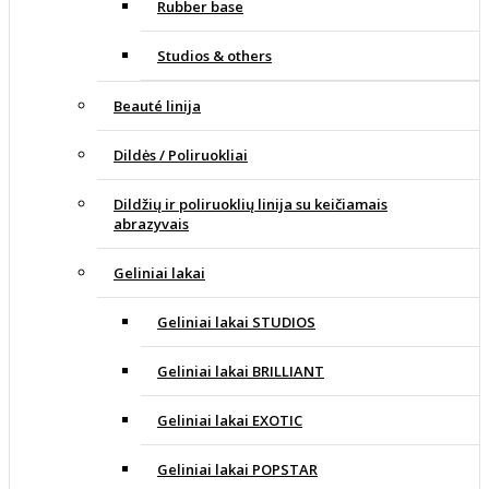
Rubber base
Studios & others
Beauté linija
Dildės / Poliruokliai
Dildžių ir poliruoklių linija su keičiamais
abrazyvais
Geliniai lakai
Geliniai lakai STUDIOS
Geliniai lakai BRILLIANT
Geliniai lakai EXOTIC
Geliniai lakai POPSTAR