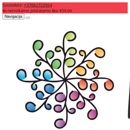
Susisiekite:
+37062723504
Iki nemokamo pristatymo liko €59.00
Navigacija