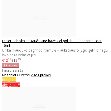
Didier Lab skaidri kaučiukinė bazė Gel polish Rubber base coat
10ml.
Unikali kaučiuko pagrindo formulė – aukščiausio lygio gelinio nagų
lako bazė rinkoje! Ji ti..
59
99
€12
€13
Į norų sąrašą
Neseniai žiūrėtos
Visos prekės
Naujiena
%
Akcija
-10