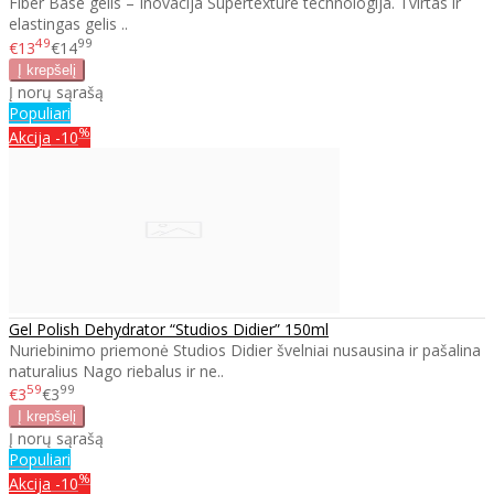
Fiber Base gelis – Inovacija Supertexture technologija. Tvirtas ir
elastingas gelis ..
49
99
€13
€14
Į norų sąrašą
Populiari
%
Akcija
-10
Gel Polish Dehydrator “Studios Didier” 150ml
Nuriebinimo priemonė Studios Didier švelniai nusausina ir pašalina
naturalius Nago riebalus ir ne..
59
99
€3
€3
Į norų sąrašą
Populiari
%
Akcija
-10