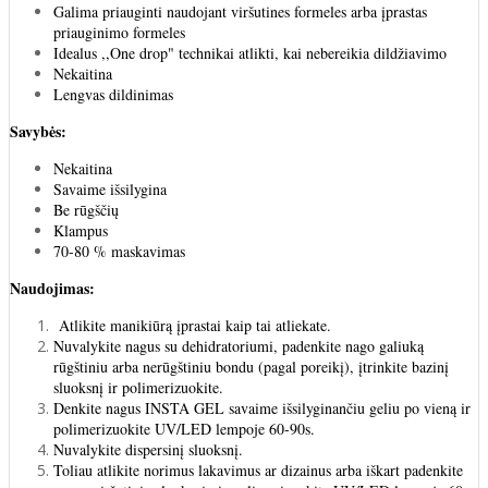
Galima priauginti naudojant viršutines formeles arba įprastas
priauginimo formeles
Idealus ,,One drop" technikai atlikti, kai nebereikia dildžiavimo
Nekaitina
Lengvas dildinimas
Savybės:
Nekaitina
Savaime išsilygina
Be rūgščių
Klampus
70-80 % maskavimas
Naudojimas:
Atlikite manikiūrą įprastai kaip tai atliekate.
Nuvalykite nagus su dehidratoriumi, padenkite nago galiuką
rūgštiniu arba nerūgštiniu bondu (pagal poreikį), įtrinkite bazinį
sluoksnį ir polimerizuokite.
Denkite nagus INSTA GEL savaime išsilyginančiu geliu po vieną ir
polimerizuokite UV/LED lempoje 60-90s.
Nuvalykite dispersinį sluoksnį.
Toliau atlikite norimus lakavimus ar dizainus arba iškart padenkite