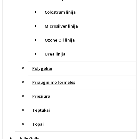
Colostrum linija
Microsilver linija
Ozone Oil linija
Urea linija
Polygeliai
Priauginimo formelės
Priežiūra
Teptukai
Topai
Jelly Gelly