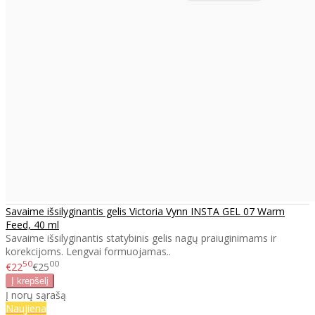
Savaime išsilyginantis gelis Victoria Vynn INSTA GEL 07 Warm
Feed, 40 ml
Savaime išsilyginantis statybinis gelis nagų praiuginimams ir
korekcijoms. Lengvai formuojamas..
50
00
€22
€25
Į norų sąrašą
Naujiena