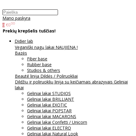
Mano paskyra
00
€0
0
Prekių krepšelis tuščias!
Didier lab
Veganiški nagų lakai NAUJIENA !
Bazės
Fiber base
Rubber base
Studios & others
Beauté linija
Dildės / Poliruokliai
Dildžių ir poliruoklių linija su keičiamais abrazyvais
Geliniai
lakai
Geliniai lakai STUDIOS
Geliniai lakai BRILLIANT
Geliniai lakai EXOTIC
Geliniai lakai POPSTAR
Geliniai lakai MACARONS
Geliniai lakai Confetti / Unicorn
Geliniai lakai ELECTRO
Geliniai lakai Natural Look