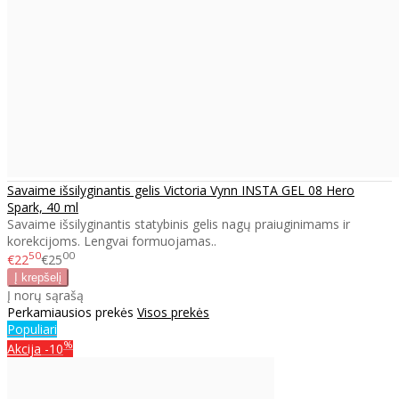
Savaime išsilyginantis gelis Victoria Vynn INSTA GEL 08 Hero
Spark, 40 ml
Savaime išsilyginantis statybinis gelis nagų praiuginimams ir
korekcijoms. Lengvai formuojamas..
50
00
€22
€25
Į norų sąrašą
Perkamiausios prekės
Visos prekės
Populiari
%
Akcija
-10