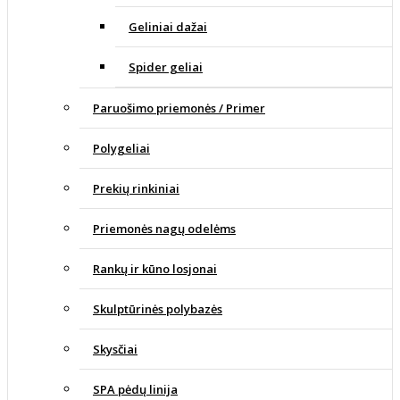
Geliniai dažai
Spider geliai
Paruošimo priemonės / Primer
Polygeliai
Prekių rinkiniai
Priemonės nagų odelėms
Rankų ir kūno losjonai
Skulptūrinės polybazės
Skysčiai
SPA pėdų linija