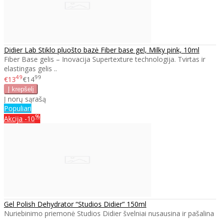
Didier Lab Stiklo pluošto bazė Fiber base gel, Milky pink, 10ml
Fiber Base gelis – Inovacija Supertexture technologija. Tvirtas ir
elastingas gelis ..
49
99
€13
€14
Į norų sąrašą
Populiari
%
Akcija
-10
Gel Polish Dehydrator “Studios Didier” 150ml
Nuriebinimo priemonė Studios Didier švelniai nusausina ir pašalina