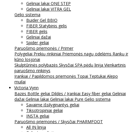
Geliniai lakai ONE STEP
Geliniai lakai VITRA GEL
Gelio sistema
Buider Gel BBIO
FIBER Statybinis gelis
FIBER gelis
Geliniai dažai
Spider geliai
Paruošimo priemonės / Primer
Polygeliai
Prekių rinkiniai
Priemonės nagų odelėms
Rankų ir
kūno losjonai
Skulptūrinės polybazės
Skysčiai
SPA pėdų linija
Vienkartinis
paruošimo rinkinys
Įrankiai / Papildomos priemonės
Topai
Teptukai
Alepo
muilai
Victoria Vynn
Bazės
Bottle geliai
Dildės / Įrankiai
Easy fiber geliai
Geliniai
dažai
Geliniai lakai
Geliniai lakai Pure
Gelio sistema
Savaime išsilyginantys geliai
Tiksotropiniai geliai
INSTA geliai
Paruošimo priemonės / Skysčiai
PHARMFOOT
All IN linija