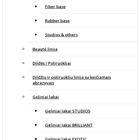
Fiber base
Rubber base
Studios & others
Beauté linija
Dildės / Poliruokliai
Dildžių ir poliruoklių linija su keičiamais
abrazyvais
Geliniai lakai
Geliniai lakai STUDIOS
Geliniai lakai BRILLIANT
Geliniai lakai EXOTIC