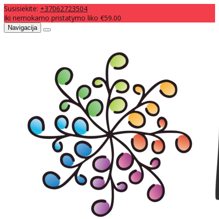
Susisiekite:
+37062723504
Iki nemokamo pristatymo liko €59.00
Navigacija