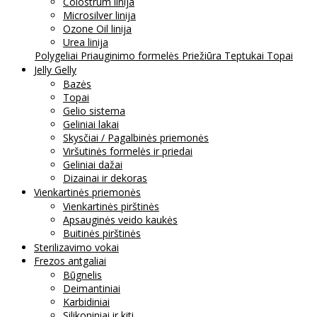
Colostrum linija
Microsilver linija
Ozone Oil linija
Urea linija
Polygeliai
Priauginimo formelės
Priežiūra
Teptukai
Topai
Jelly Gelly
Bazės
Topai
Gelio sistema
Geliniai lakai
Skysčiai / Pagalbinės priemonės
Viršutinės formelės ir priedai
Geliniai dažai
Dizainai ir dekoras
Vienkartinės priemonės
Vienkartinės pirštinės
Apsauginės veido kaukės
Buitinės pirštinės
Sterilizavimo vokai
Frezos antgaliai
Būgnelis
Deimantiniai
Karbidiniai
Silikoniniai ir kiti