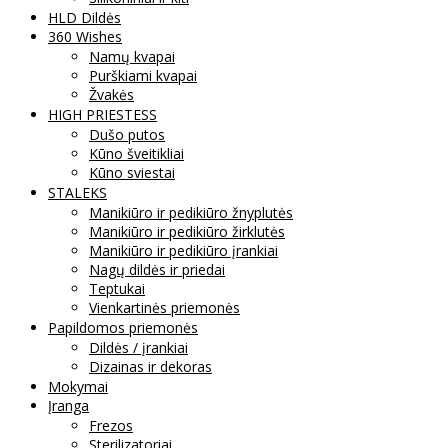
HLD Dildės
360 Wishes
Namų kvapai
Purškiami kvapai
Žvakės
HIGH PRIESTESS
Dušo putos
Kūno šveitikliai
Kūno sviestai
STALEKS
Manikiūro ir pedikiūro žnyplutės
Manikiūro ir pedikiūro žirklutės
Manikiūro ir pedikiūro įrankiai
Nagų dildės ir priedai
Teptukai
Vienkartinės priemonės
Papildomos priemonės
Dildės / įrankiai
Dizainas ir dekoras
Mokymai
Įranga
Frezos
Sterilizatoriai