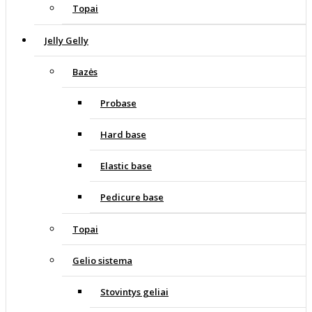
Topai
Jelly Gelly
Bazės
Probase
Hard base
Elastic base
Pedicure base
Topai
Gelio sistema
Stovintys geliai