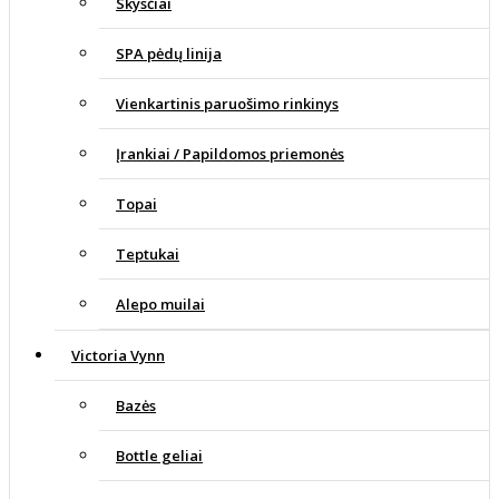
Skysčiai
SPA pėdų linija
Vienkartinis paruošimo rinkinys
Įrankiai / Papildomos priemonės
Topai
Teptukai
Alepo muilai
Victoria Vynn
Bazės
Bottle geliai