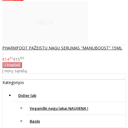
PHARMFOOT PAŽEISTŲ NAGŲ SERUMAS "MANUBOOST" 15ML
..
31
90
€14
€15
Į norų sąrašą
Kategorijos
Didier lab
Veganiški nagų lakai NAUJIENA !
Bazės