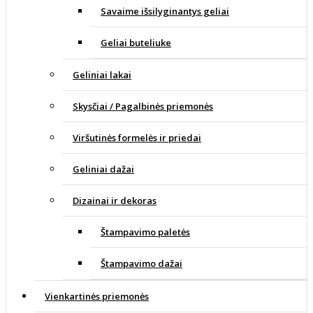
Savaime išsilyginantys geliai
Geliai buteliuke
Geliniai lakai
Skysčiai / Pagalbinės priemonės
Viršutinės formelės ir priedai
Geliniai dažai
Dizainai ir dekoras
Štampavimo paletės
Štampavimo dažai
Vienkartinės priemonės