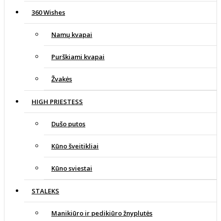
360 Wishes
Namų kvapai
Purškiami kvapai
Žvakės
HIGH PRIESTESS
Dušo putos
Kūno šveitikliai
Kūno sviestai
STALEKS
Manikiūro ir pedikiūro žnyplutės