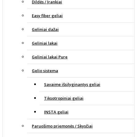
Dildės / Įrankiai
Easy fiber geliai
Geliniai dažai
Geliniai lakai
Geliniai lakai Pure
Gelio sistema
Savaime išsilyginantys geliai
Tiksotropiniai geliai
INSTA geliai
Paruošimo priemonės / Skysčiai