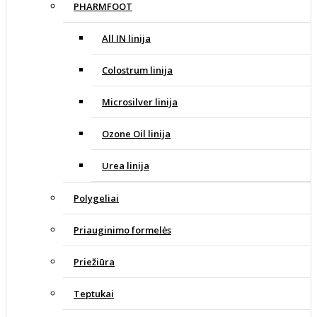
PHARMFOOT
All IN linija
Colostrum linija
Microsilver linija
Ozone Oil linija
Urea linija
Polygeliai
Priauginimo formelės
Priežiūra
Teptukai