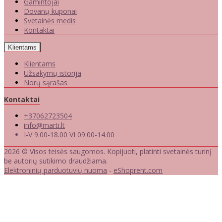
Gamintojai
Dovanų kuponai
Svetainės medis
Kontaktai
Klientams
Klientams
Užsakymų istorija
Norų sąrašas
Kontaktai
+37062723504
info@marti.lt
I-V 9.00-18.00 VI 09.00-14.00
2026 © Visos teisės saugomos. Kopijuoti, platinti svetainės turinį
be autorių sutikimo draudžiama.
Elektroninių parduotuvių nuoma
-
eShoprent.com