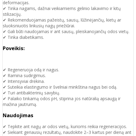
deformacijas.
✔ Tinka nagams, dažnai veikiamiems gelinio lakavimo ir kitų
stilizacijų.
✔ Rekomenduojamas pažeistų, sausų, lūžinėjančių, kietų ar
sluoksniuotis linkusių nagų priežiūrai.
✔ Gali būti naudojamas ir ant sausų, pleiskanojančių odos vietų.
✔ Tinka diabetikams.
Poveikis:
✔ Regeneruoja odą ir nagus.
✔ Ramina sudirgimus.
✔ Intensyviai drėkina.
✔ Suteikia elastingumo ir švelniai minkština nagus bei odą.
✔ Turi antibakterinių savybių.
✔ Palaiko tinkamą odos pH, stiprina jos natūralią apsaugą ir
mažina jautrumą.
Naudojimas
✔ Tepkite ant nagų ar odos vietų, kurioms reikia regeneracijos.
✔ Siekiant geriausių rezultatų, naudokite 2–3 kartus per dieną ant