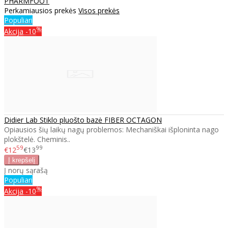
PHARMFOOT
Perkamiausios prekės
Visos prekės
Populiari
%
Akcija
-10
Didier Lab Stiklo pluošto bazė FIBER OCTAGON
Opiausios šių laikų nagų problemos: Mechaniškai išploninta nago
plokštelė. Cheminis..
59
99
€12
€13
Į norų sąrašą
Populiari
%
Akcija
-10