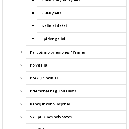
FIBER Statybinis gelis
FIBER gelis
Geliniai dažai
Spider geliai
Paruošimo priemonės / Primer
Polygeliai
Prekių rinkiniai
Priemonės nagų odelėms
Rankų ir kūno losjonai
Skulptūrinės polybazės