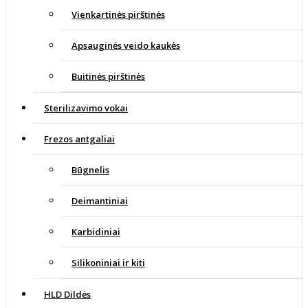
Vienkartinės pirštinės
Apsauginės veido kaukės
Buitinės pirštinės
Sterilizavimo vokai
Frezos antgaliai
Būgnelis
Deimantiniai
Karbidiniai
Silikoniniai ir kiti
HLD Dildės