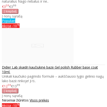
naturalius Nago riebalus ir ne..
59
99
€3
€3
Į norų sąrašą
Populiari
%
Akcija
-10
Didier Lab skaidri kaučiukinė bazė Gel polish Rubber base coat
10ml.
Unikali kaučiuko pagrindo formulė – aukščiausio lygio gelinio nagų
lako bazė rinkoje! Ji ti..
59
99
€12
€13
Į norų sąrašą
Neseniai žiūrėtos
Visos prekės
%
Akcija
-10