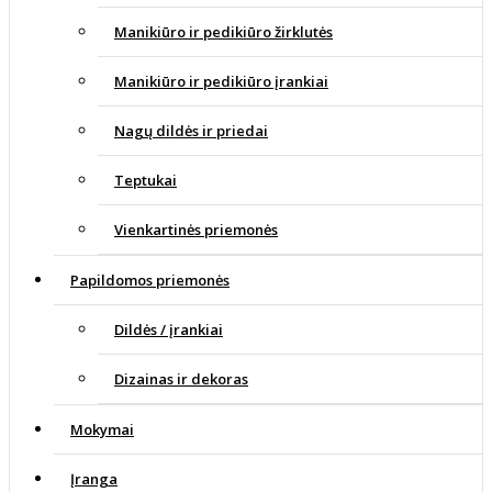
Manikiūro ir pedikiūro žirklutės
Manikiūro ir pedikiūro įrankiai
Nagų dildės ir priedai
Teptukai
Vienkartinės priemonės
Papildomos priemonės
Dildės / įrankiai
Dizainas ir dekoras
Mokymai
Įranga