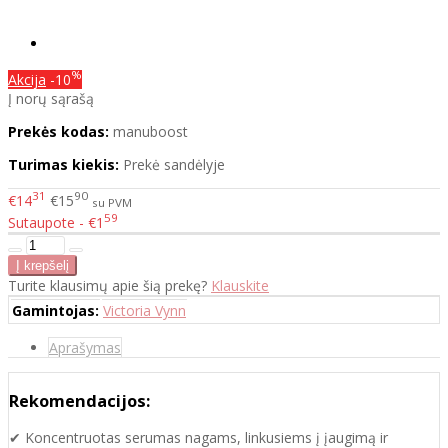
%
Akcija
-10
Į norų sąrašą
Prekės kodas:
manuboost
Turimas kiekis:
Prekė sandėlyje
31
90
€14
€15
su PVM
59
Sutaupote - €1
Turite klausimų apie šią prekę?
Klauskite
Gamintojas:
Victoria Vynn
Aprašymas
Rekomendacijos:
✔ Koncentruotas serumas nagams, linkusiems į įaugimą ir