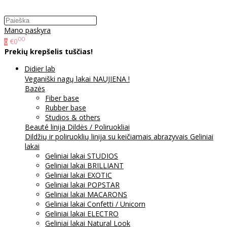
Mano paskyra
00
€0
0
Prekių krepšelis tuščias!
Didier lab
Veganiški nagų lakai NAUJIENA !
Bazės
Fiber base
Rubber base
Studios & others
Beauté linija
Dildės / Poliruokliai
Dildžių ir poliruoklių linija su keičiamais abrazyvais
Geliniai
lakai
Geliniai lakai STUDIOS
Geliniai lakai BRILLIANT
Geliniai lakai EXOTIC
Geliniai lakai POPSTAR
Geliniai lakai MACARONS
Geliniai lakai Confetti / Unicorn
Geliniai lakai ELECTRO
Geliniai lakai Natural Look