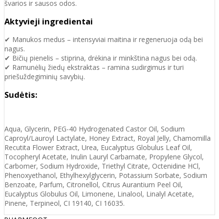
švarios ir sausos odos.
Aktyvieji ingredientai
✔ Manukos medus – intensyviai maitina ir regeneruoja odą bei
nagus.
✔ Bičių pienelis – stiprina, drėkina ir minkština nagus bei odą.
✔ Ramunėlių žiedų ekstraktas – ramina sudirgimus ir turi
priešuždegiminių savybių.
Sudėtis:
Aqua, Glycerin, PEG-40 Hydrogenated Castor Oil, Sodium
Caproyl/Lauroyl Lactylate, Honey Extract, Royal Jelly, Chamomilla
Recutita Flower Extract, Urea, Eucalyptus Globulus Leaf Oil,
Tocopheryl Acetate, Inulin Lauryl Carbamate, Propylene Glycol,
Carbomer, Sodium Hydroxide, Triethyl Citrate, Octenidine HCl,
Phenoxyethanol, Ethylhexylglycerin, Potassium Sorbate, Sodium
Benzoate, Parfum, Citronellol, Citrus Aurantium Peel Oil,
Eucalyptus Globulus Oil, Limonene, Linalool, Linalyl Acetate,
Pinene, Terpineol, CI 19140, CI 16035.