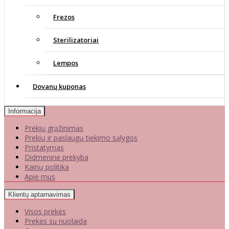
Frezos
Sterilizatoriai
Lempos
Dovanų kuponas
Informacija
Prekių grąžinimas
Prekių ir paslaugų tiekimo sąlygos
Pristatymas
Didmeninė prekyba
Kainų politika
Apie mus
Klientų aptarnavimas
Visos prekės
Prekės su nuolaida