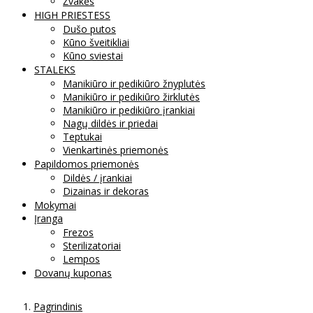
Žvakės
HIGH PRIESTESS
Dušo putos
Kūno šveitikliai
Kūno sviestai
STALEKS
Manikiūro ir pedikiūro žnyplutės
Manikiūro ir pedikiūro žirklutės
Manikiūro ir pedikiūro įrankiai
Nagų dildės ir priedai
Teptukai
Vienkartinės priemonės
Papildomos priemonės
Dildės / įrankiai
Dizainas ir dekoras
Mokymai
Įranga
Frezos
Sterilizatoriai
Lempos
Dovanų kuponas
Pagrindinis