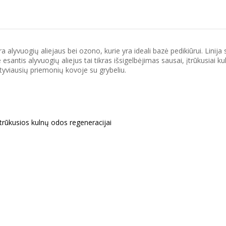
yje yra alyvuogių aliejaus bei ozono, kurie yra ideali bazė pedikiūrui. 
santis alyvuogių aliejus tai tikras išsigelbėjimas sausai, įtrūkusiai ku
ktyviausių priemonių kovoje su grybeliu.
 įtrūkusios kulnų odos regeneracijai