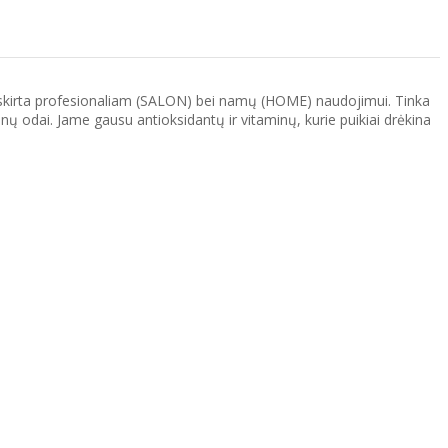
Linija skirta profesionaliam (SALON) bei namų (HOME) naudojimui. Tinka
lnų odai. Jame gausu antioksidantų ir vitaminų, kurie puikiai drėkina