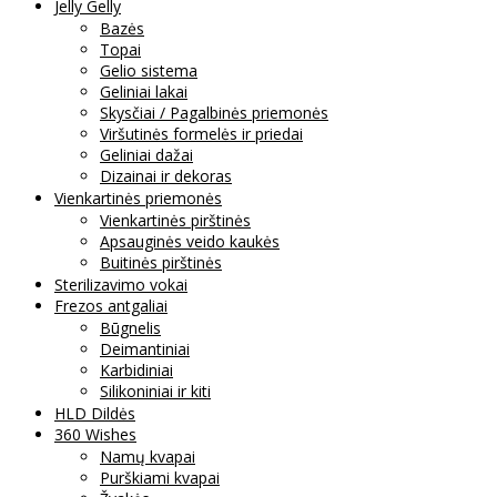
Jelly Gelly
Bazės
Topai
Gelio sistema
Geliniai lakai
Skysčiai / Pagalbinės priemonės
Viršutinės formelės ir priedai
Geliniai dažai
Dizainai ir dekoras
Vienkartinės priemonės
Vienkartinės pirštinės
Apsauginės veido kaukės
Buitinės pirštinės
Sterilizavimo vokai
Frezos antgaliai
Būgnelis
Deimantiniai
Karbidiniai
Silikoniniai ir kiti
HLD Dildės
360 Wishes
Namų kvapai
Purškiami kvapai