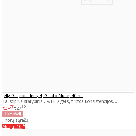
Jelly Gelly builder gel, Gelato Nude, 40 ml
Tai stiprus statybinis UV/LED gelis, tirštos konsistencijos. ..
75
50
€24
€27
Į norų sąrašą
%
Akcija
-10