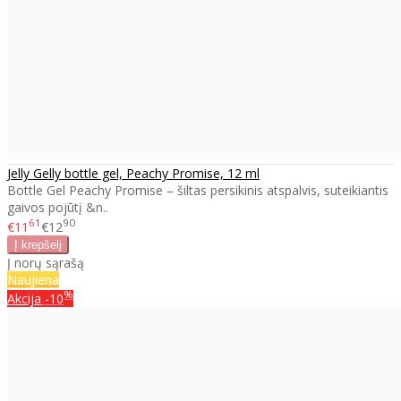
Jelly Gelly bottle gel, Peachy Promise, 12 ml
Bottle Gel Peachy Promise – šiltas persikinis atspalvis, suteikiantis
gaivos pojūtį &n..
61
90
€11
€12
Į norų sąrašą
Naujiena
%
Akcija
-10