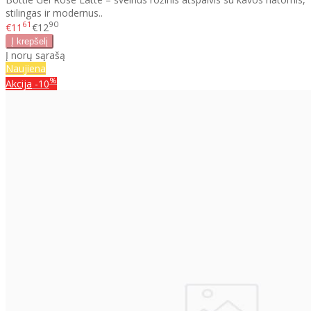
stilingas ir modernus..
61
90
€11
€12
Į norų sąrašą
Naujiena
%
Akcija
-10