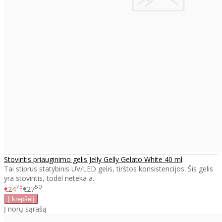
Stovintis priauginimo gelis Jelly Gelly Gelato White 40 ml
Tai stiprus statybinis UV/LED gelis, tirštos konsistencijos. Šis gelis
yra stovintis, todėl neteka a..
75
50
€24
€27
Į norų sąrašą