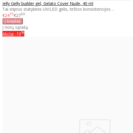
Jelly Gelly builder gel, Gelato Cover Nude, 40 ml
Tai stiprus statybinis UV/LED gelis, tirštos konsistencijos. ..
75
50
€24
€27
Į norų sąrašą
%
Akcija
-10