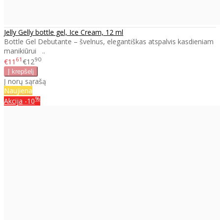
Jelly Gelly bottle gel, Ice Cream, 12 ml
Bottle Gel Debutante – švelnus, elegantiškas atspalvis kasdieniam
manikiūrui ..
61
90
€11
€12
Į norų sąrašą
Naujiena
%
Akcija
-10