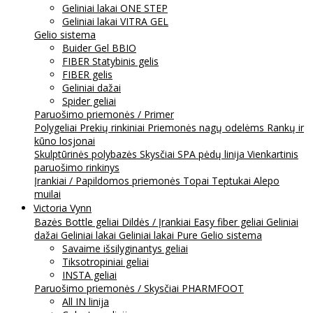
Geliniai lakai ONE STEP
Geliniai lakai VITRA GEL
Gelio sistema
Buider Gel BBIO
FIBER Statybinis gelis
FIBER gelis
Geliniai dažai
Spider geliai
Paruošimo priemonės / Primer
Polygeliai
Prekių rinkiniai
Priemonės nagų odelėms
Rankų ir
kūno losjonai
Skulptūrinės polybazės
Skysčiai
SPA pėdų linija
Vienkartinis
paruošimo rinkinys
Įrankiai / Papildomos priemonės
Topai
Teptukai
Alepo
muilai
Victoria Vynn
Bazės
Bottle geliai
Dildės / Įrankiai
Easy fiber geliai
Geliniai
dažai
Geliniai lakai
Geliniai lakai Pure
Gelio sistema
Savaime išsilyginantys geliai
Tiksotropiniai geliai
INSTA geliai
Paruošimo priemonės / Skysčiai
PHARMFOOT
All IN linija