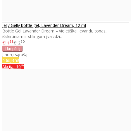
Jelly Gelly bottle gel, Lavender Dream, 12 ml
Bottle Gel Lavander Dream – violetiškai levandų tonas,
išskirtiniam ir stilingam įvaizdži..
61
90
€11
€12
Į norų sąrašą
Naujiena
%
Akcija
-10