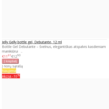
Jelly Gelly bottle gel, Debutante, 12 ml
Bottle Gel Debutante – švelnus, elegantiškas atspalvis kasdieniam
manikiūrui ..
61
90
€11
€12
Į norų sąrašą
Naujiena
%
Akcija
-10