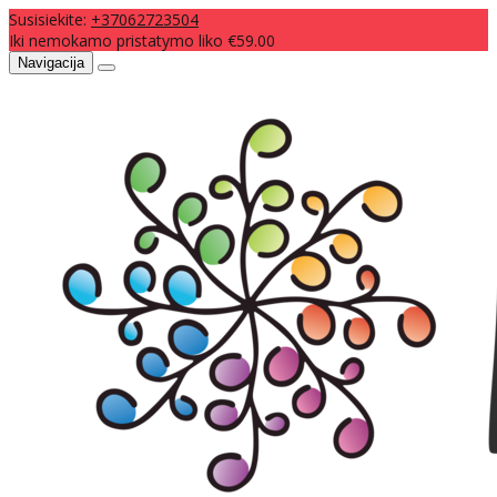
Susisiekite:
+37062723504
Iki nemokamo pristatymo liko €59.00
Navigacija