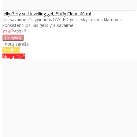
Jelly Gelly self levelling gel, Fluffy Clear, 40 ml
Tai savaime išsilyginantis UV/LED gelis, skystesnės klampios
konsistencijos. Šis gelis yra savaime i..
75
50
€24
€27
Į norų sąrašą
Naujiena
%
Akcija
-10