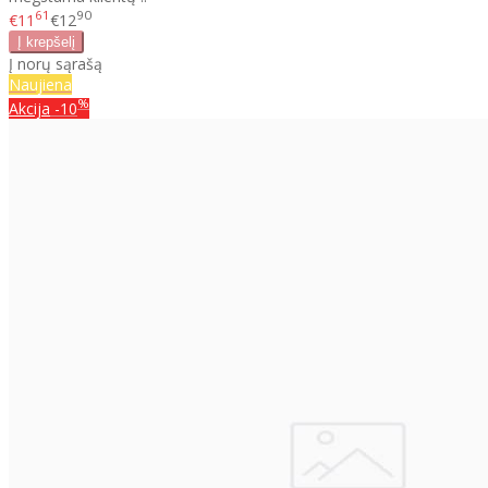
61
90
€11
€12
Į norų sąrašą
Naujiena
%
Akcija
-10