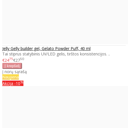
Jelly Gelly builder gel, Gelato Powder Puff, 40 ml
Tai stiprus statybinis UV/LED gelis, tirštos konsistencijos. ..
75
50
€24
€27
Į norų sąrašą
Naujiena
%
Akcija
-10