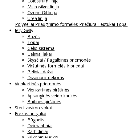
Colostrum linija
Microsilver linija
Ozone Oil linija
Urea linija
Polygeliai
Priauginimo formelės
Priežiūra
Teptukai
Topai
Jelly Gelly
Bazės
Topai
Gelio sistema
Geliniai lakai
Skysčiai / Pagalbinės priemonės
Viršutinės formelės ir priedai
Geliniai dažai
Dizainai ir dekoras
Vienkartinės priemonės
Vienkartinės pirštinės
Apsauginės veido kaukės
Buitinės pirštinės
Sterilizavimo vokai
Frezos antgaliai
Būgnelis
Deimantiniai
Karbidiniai
Silikoniniai ir kiti