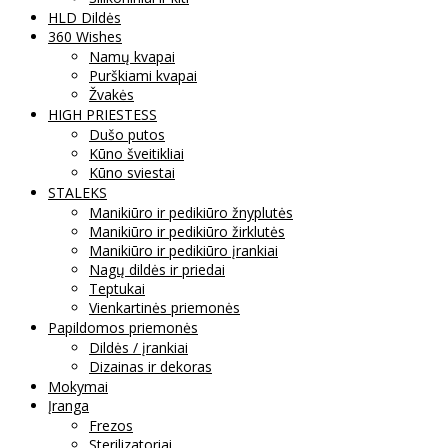
HLD Dildės
360 Wishes
Namų kvapai
Purškiami kvapai
Žvakės
HIGH PRIESTESS
Dušo putos
Kūno šveitikliai
Kūno sviestai
STALEKS
Manikiūro ir pedikiūro žnyplutės
Manikiūro ir pedikiūro žirklutės
Manikiūro ir pedikiūro įrankiai
Nagų dildės ir priedai
Teptukai
Vienkartinės priemonės
Papildomos priemonės
Dildės / įrankiai
Dizainas ir dekoras
Mokymai
Įranga
Frezos
Sterilizatoriai