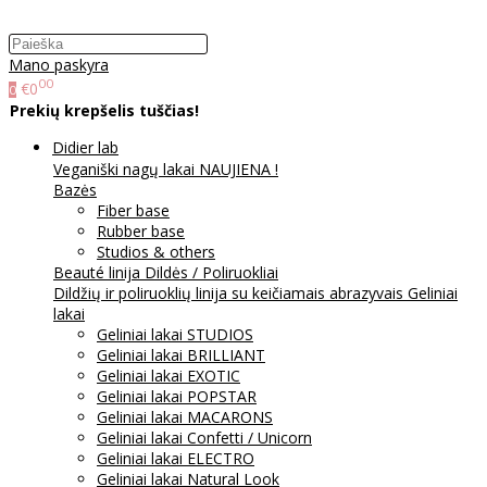
Mano paskyra
00
€0
0
Prekių krepšelis tuščias!
Didier lab
Veganiški nagų lakai NAUJIENA !
Bazės
Fiber base
Rubber base
Studios & others
Beauté linija
Dildės / Poliruokliai
Dildžių ir poliruoklių linija su keičiamais abrazyvais
Geliniai
lakai
Geliniai lakai STUDIOS
Geliniai lakai BRILLIANT
Geliniai lakai EXOTIC
Geliniai lakai POPSTAR
Geliniai lakai MACARONS
Geliniai lakai Confetti / Unicorn
Geliniai lakai ELECTRO
Geliniai lakai Natural Look