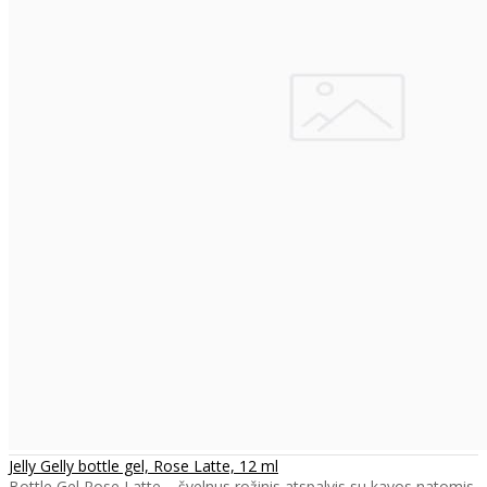
Jelly Gelly bottle gel, Rose Latte, 12 ml
Bottle Gel Rose Latte – švelnus rožinis atspalvis su kavos natomis,