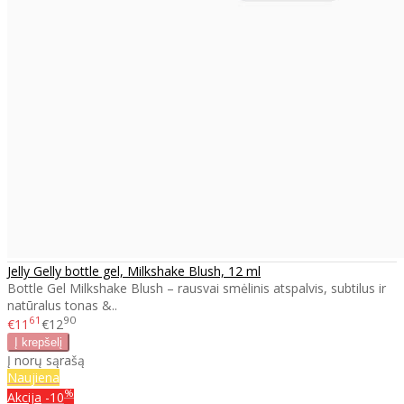
Jelly Gelly bottle gel, Milkshake Blush, 12 ml
Bottle Gel Milkshake Blush – rausvai smėlinis atspalvis, subtilus ir
natūralus tonas &..
61
90
€11
€12
Į norų sąrašą
Naujiena
%
Akcija
-10