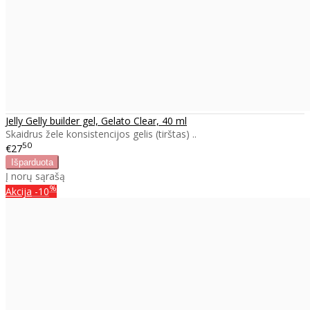
Jelly Gelly builder gel, Gelato Clear, 40 ml
Skaidrus žele konsistencijos gelis (tirštas) ..
50
€27
Į norų sąrašą
%
Akcija
-10