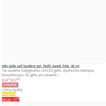
Jelly Gelly self levelling gel, Fluffy Sweet Pink, 40 ml
Tai savaime išsilyginantis UV/LED gelis, skystesnės klampios
konsistencijos. Šis gelis yra savaime i..
75
50
€24
€27
Į norų sąrašą
Naujiena
%
Akcija
-10