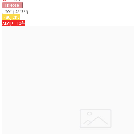
Į norų sąrašą
Naujiena
%
Akcija
-10