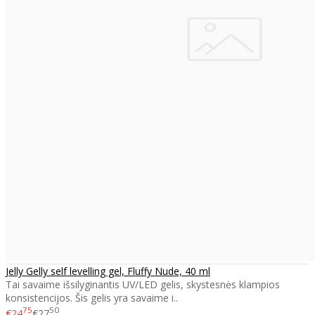
Jelly Gelly self levelling gel, Fluffy Nude, 40 ml
Tai savaime išsilyginantis UV/LED gelis, skystesnės klampios
konsistencijos. Šis gelis yra savaime i..
75
50
€24
€27