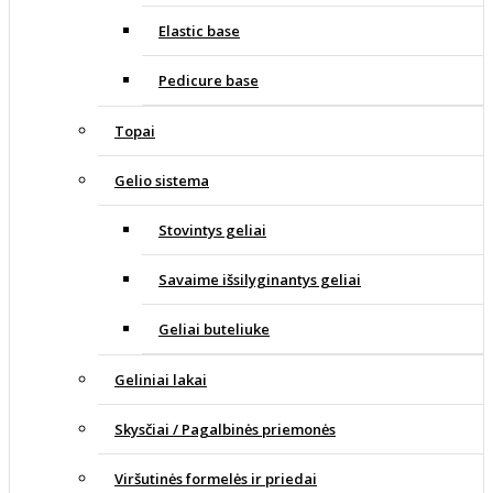
Elastic base
Pedicure base
Topai
Gelio sistema
Stovintys geliai
Savaime išsilyginantys geliai
Geliai buteliuke
Geliniai lakai
Skysčiai / Pagalbinės priemonės
Viršutinės formelės ir priedai