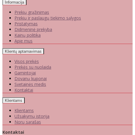
Informacija
Prekių grąžinimas
Prekių ir paslaugų tiekimo sąlygos
Pristatymas
Didmeninė prekyba
Kainų politika
Apie mus
Klientų aptarnavimas
Visos prekės
Prekės su nuolaida
Gamintojai
Dovanų kuponai
Svetainės medis
Kontaktai
Klientams
Klientams
Užsakymų istorija
Norų sąrašas
Kontaktai