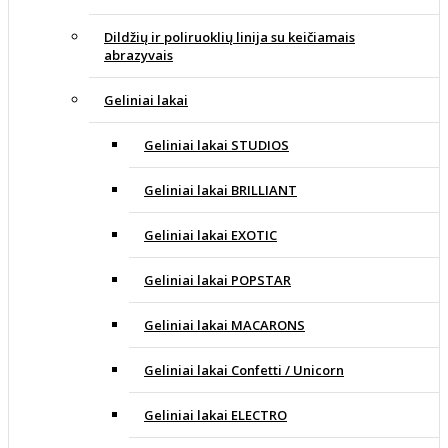
Dildžių ir poliruoklių linija su keičiamais
abrazyvais
Geliniai lakai
Geliniai lakai STUDIOS
Geliniai lakai BRILLIANT
Geliniai lakai EXOTIC
Geliniai lakai POPSTAR
Geliniai lakai MACARONS
Geliniai lakai Confetti / Unicorn
Geliniai lakai ELECTRO