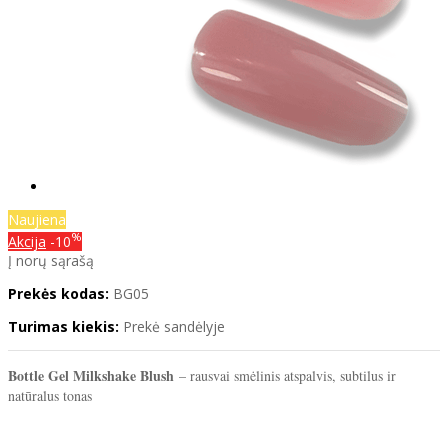
Naujiena
%
Akcija
-10
Į norų sąrašą
Prekės kodas:
BG05
Turimas kiekis:
Prekė sandėlyje
Bottle Gel Milkshake Blush
– rausvai smėlinis atspalvis, subtilus ir
natūralus tonas