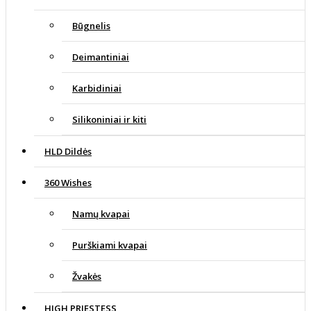
Būgnelis
Deimantiniai
Karbidiniai
Silikoniniai ir kiti
HLD Dildės
360 Wishes
Namų kvapai
Purškiami kvapai
Žvakės
HIGH PRIESTESS