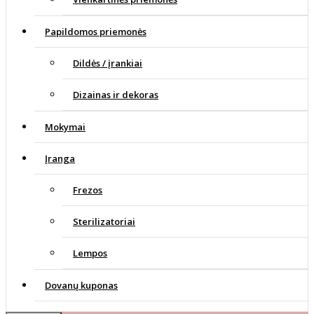
Papildomos priemonės
Dildės / įrankiai
Dizainas ir dekoras
Mokymai
Įranga
Frezos
Sterilizatoriai
Lempos
Dovanų kuponas