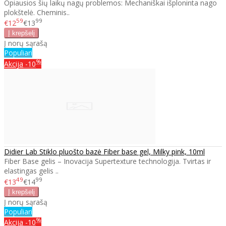
Opiausios šių laikų nagų problemos: Mechaniškai išploninta nago
plokštelė. Cheminis..
59
99
€12
€13
Į norų sąrašą
Populiari
%
Akcija
-10
Didier Lab Stiklo pluošto bazė Fiber base gel, Milky pink, 10ml
Fiber Base gelis – Inovacija Supertexture technologija. Tvirtas ir
elastingas gelis ..
49
99
€13
€14
Į norų sąrašą
Populiari
%
Akcija
-10