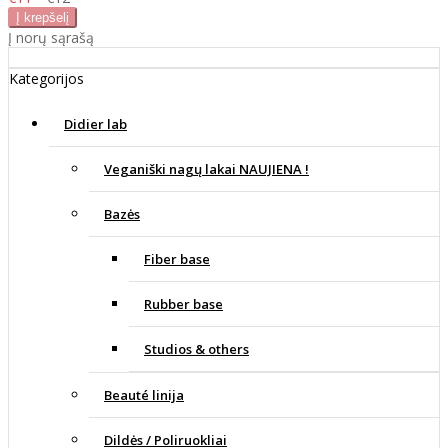
Į norų sąrašą
Kategorijos
Didier lab
Veganiški nagų lakai NAUJIENA !
Bazės
Fiber base
Rubber base
Studios & others
Beauté linija
Dildės / Poliruokliai