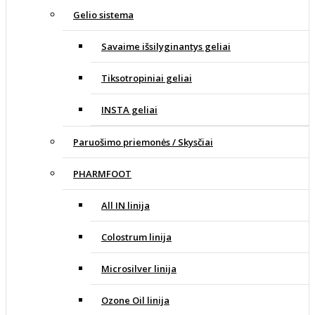
Gelio sistema
Savaime išsilyginantys geliai
Tiksotropiniai geliai
INSTA geliai
Paruošimo priemonės / Skysčiai
PHARMFOOT
All IN linija
Colostrum linija
Microsilver linija
Ozone Oil linija