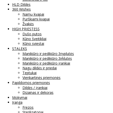
HLD Dildės
360 Wishes
Namų kvapai
Purškiami kvapai
Žvakės
HIGH PRIESTESS
Dušo putos
Kūno šveitikliai
Kūno sviestai
STALEKS
Manikiūro ir pedikiūro žnyplutės
Manikiūro ir pedikiūro žirklutės
Manikiūro ir pedikiūro įrankiai
Nagų dildės ir priedai
Teptukai
Vienkartinės priemonės
Papildomos priemonės
Dildės / įrankiai
Dizainas ir dekoras
Mokymai
Įranga
Frezos
Sterilizatoriai