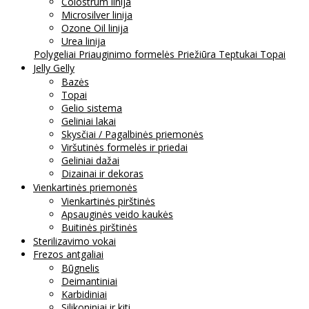
Colostrum linija
Microsilver linija
Ozone Oil linija
Urea linija
Polygeliai
Priauginimo formelės
Priežiūra
Teptukai
Topai
Jelly Gelly
Bazės
Topai
Gelio sistema
Geliniai lakai
Skysčiai / Pagalbinės priemonės
Viršutinės formelės ir priedai
Geliniai dažai
Dizainai ir dekoras
Vienkartinės priemonės
Vienkartinės pirštinės
Apsauginės veido kaukės
Buitinės pirštinės
Sterilizavimo vokai
Frezos antgaliai
Būgnelis
Deimantiniai
Karbidiniai
Silikoniniai ir kiti