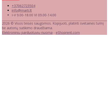
+37062723504
info@marti.lt
I-V 9.00-18.00 VI 09.00-14.00
2026 © Visos teisės saugomos. Kopijuoti, platinti svetainės turinį
be autorių sutikimo draudžiama.
Elektroninių parduotuvių nuoma
-
eShoprent.com