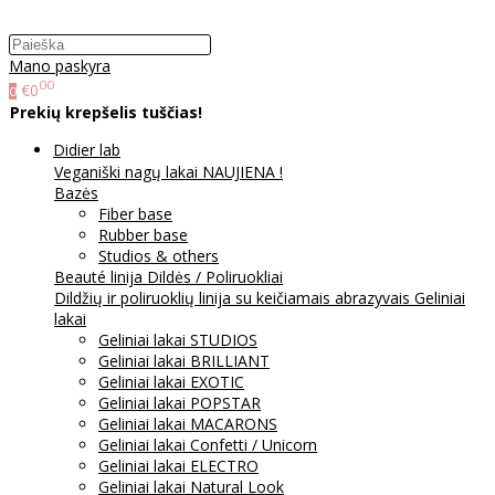
Mano paskyra
00
€0
0
Prekių krepšelis tuščias!
Didier lab
Veganiški nagų lakai NAUJIENA !
Bazės
Fiber base
Rubber base
Studios & others
Beauté linija
Dildės / Poliruokliai
Dildžių ir poliruoklių linija su keičiamais abrazyvais
Geliniai
lakai
Geliniai lakai STUDIOS
Geliniai lakai BRILLIANT
Geliniai lakai EXOTIC
Geliniai lakai POPSTAR
Geliniai lakai MACARONS
Geliniai lakai Confetti / Unicorn
Geliniai lakai ELECTRO
Geliniai lakai Natural Look