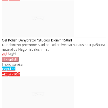
Gel Polish Dehydrator “Studios Didier” 150ml
Nuriebinimo priemonė Studios Didier švelniai nusausina ir pašalina
naturalius Nago riebalus ir ne..
59
99
€3
€3
Į norų sąrašą
Populiari
%
Akcija
-10