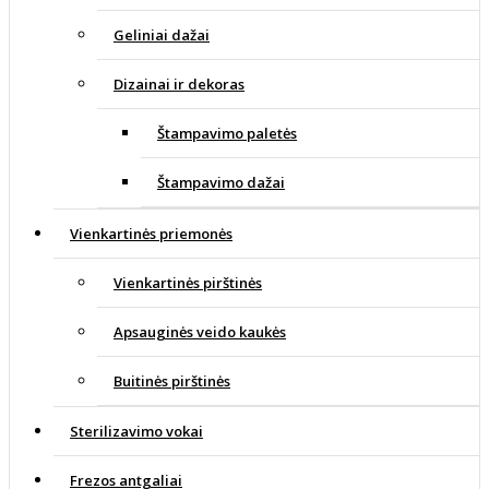
Geliniai dažai
Dizainai ir dekoras
Štampavimo paletės
Štampavimo dažai
Vienkartinės priemonės
Vienkartinės pirštinės
Apsauginės veido kaukės
Buitinės pirštinės
Sterilizavimo vokai
Frezos antgaliai