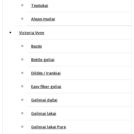
Teptukai
Alepo muilai
Victoria Vynn
Bazės
Bottle geliai
Dildės / Įrankiai
Easy fiber geliai
Geliniai dažai
Geliniai lakai
Geliniai lakai Pure