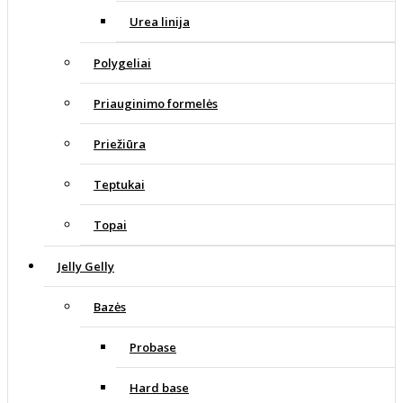
Urea linija
Polygeliai
Priauginimo formelės
Priežiūra
Teptukai
Topai
Jelly Gelly
Bazės
Probase
Hard base