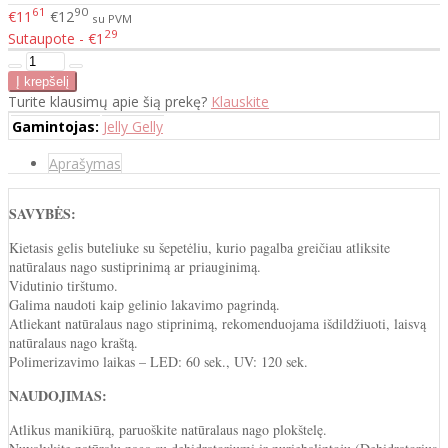
61
90
€11
€12
su PVM
29
Sutaupote - €1
Turite klausimų apie šią prekę?
Klauskite
Gamintojas:
Jelly Gelly
Aprašymas
SAVYBĖS:
Kietasis gelis buteliuke su šepetėliu, kurio pagalba greičiau atliksite
natūralaus nago sustiprinimą ar priauginimą.
Vidutinio tirštumo.
Galima naudoti kaip gelinio lakavimo pagrindą.
Atliekant natūralaus nago stiprinimą, rekomenduojama išdildžiuoti, laisvą
natūralaus nago kraštą.
Polimerizavimo laikas – LED: 60 sek., UV: 120 sek.
NAUDOJIMAS:
Atlikus manikiūrą, paruoškite natūralaus nago plokštelę.