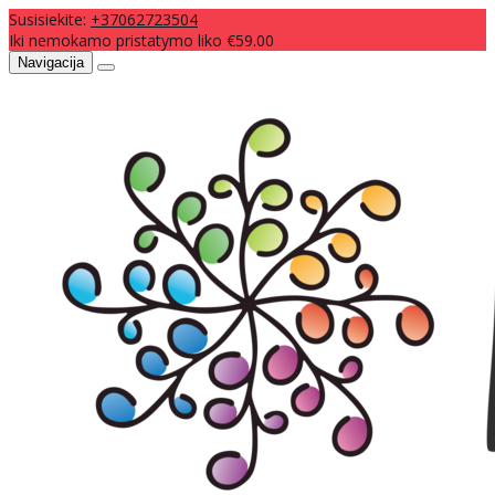
Susisiekite:
+37062723504
Iki nemokamo pristatymo liko €59.00
Navigacija