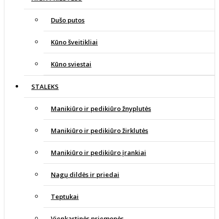
Dušo putos
Kūno šveitikliai
Kūno sviestai
STALEKS
Manikiūro ir pedikiūro žnyplutės
Manikiūro ir pedikiūro žirklutės
Manikiūro ir pedikiūro įrankiai
Nagų dildės ir priedai
Teptukai
Vienkartinės priemonės