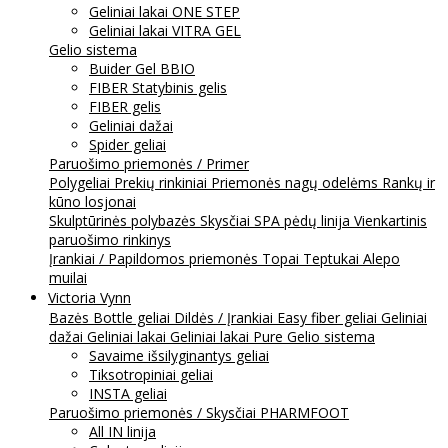
Geliniai lakai ONE STEP
Geliniai lakai VITRA GEL
Gelio sistema
Buider Gel BBIO
FIBER Statybinis gelis
FIBER gelis
Geliniai dažai
Spider geliai
Paruošimo priemonės / Primer
Polygeliai
Prekių rinkiniai
Priemonės nagų odelėms
Rankų ir
kūno losjonai
Skulptūrinės polybazės
Skysčiai
SPA pėdų linija
Vienkartinis
paruošimo rinkinys
Įrankiai / Papildomos priemonės
Topai
Teptukai
Alepo
muilai
Victoria Vynn
Bazės
Bottle geliai
Dildės / Įrankiai
Easy fiber geliai
Geliniai
dažai
Geliniai lakai
Geliniai lakai Pure
Gelio sistema
Savaime išsilyginantys geliai
Tiksotropiniai geliai
INSTA geliai
Paruošimo priemonės / Skysčiai
PHARMFOOT
All IN linija