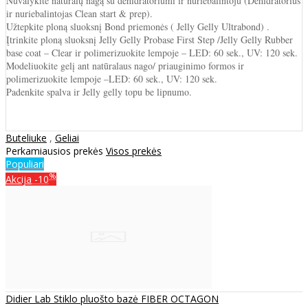
Nuvalykite natūralų nagą su dehidratoriumi ir nuriebalintoju (Dehidratorius
ir nuriebalintojas Clean start & prep).
Užtepkite ploną sluoksnį Bond priemonės ( Jelly Gelly Ultrabond) .
Įtrinkite ploną sluoksnį Jelly Gelly Probase First Step /Jelly Gelly Rubber
base coat – Clear ir polimerizuokite lempoje – LED: 60 sek., UV: 120 sek.
Modeliuokite gelį ant natūralaus nago/ priauginimo formos ir
polimerizuokite lempoje –LED: 60 sek., UV: 120 sek.
Padenkite spalva ir Jelly gelly topu be lipnumo.
Buteliuke
,
Geliai
Perkamiausios prekės
Visos prekės
Populiari
%
Akcija
-10
Didier Lab Stiklo pluošto bazė FIBER OCTAGON