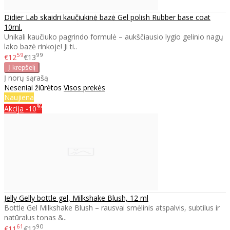
Didier Lab skaidri kaučiukinė bazė Gel polish Rubber base coat
10ml.
Unikali kaučiuko pagrindo formulė – aukščiausio lygio gelinio nagų
lako bazė rinkoje! Ji ti..
59
99
€12
€13
Į norų sąrašą
Neseniai žiūrėtos
Visos prekės
Naujiena
%
Akcija
-10
Jelly Gelly bottle gel, Milkshake Blush, 12 ml
Bottle Gel Milkshake Blush – rausvai smėlinis atspalvis, subtilus ir
natūralus tonas &..
61
90
€11
€12