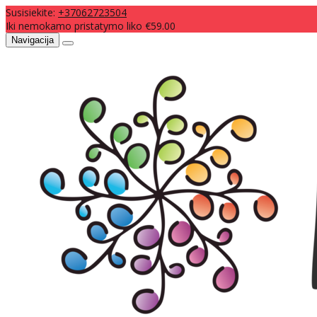
Susisiekite:
+37062723504
Iki nemokamo pristatymo liko €59.00
Navigacija