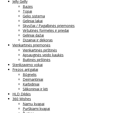
Jelly Gelly
Bazės
Topai
Gelio sistema
Geliniai lakai
Skysčiai / Pagalbinės priemonės
Viršutinės formelės ir priedai
Geliniai dažai
Dizainai ir dekoras
Vienkartinės priemonės
Vienkartinės pirštinės
Apsauginės veido kaukės
Buitinės pirštinės
Sterilizavimo vokai
Frezos antgaliai
Būgnelis
Deimantiniai
Karbidiniai
Silikoniniai ir kiti
HLD Dildės
360 Wishes
Namų kvapai
Purškiami kvapai