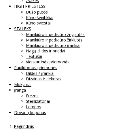
Žvakės
HIGH PRIESTESS
Dušo putos
Kūno šveitikliai
Kūno sviestai
STALEKS
Manikiūro ir pedikiūro žnyplutės
Manikiūro ir pedikiūro žirklutės
Manikiūro ir pedikiūro įrankiai
Nagų dildės ir priedai
Teptukai
Vienkartinės priemonės
Papildomos priemonės
Dildės / įrankiai
Dizainas ir dekoras
Mokymai
Įranga
Frezos
Sterilizatoriai
Lempos
Dovanų kuponas
Pagrindinis