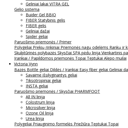
Geliniai lakai VITRA GEL
Gelio sistema
Buider Gel BBIO
FIBER Statybinis gelis
FIBER gelis
Geliniai dažai
Spider geliai
Paruošimo priemonės / Primer
Polygeliai
Prekių rinkiniai
Priemonės nagų odelėms
Rankų ir 
Skulptūrinės polybazės
Skysčiai
SPA pėdų linija
Vienkartinis p
Įrankiai / Papildomos priemonės
Topai
Teptukai
Alepo muilai
Victoria Vynn
Bazės
Bottle geliai
Dildės / Įrankiai
Easy fiber geliai
Geliniai d
Savaime išsilyginantys geliai
Tiksotropiniai geliai
INSTA geliai
Paruošimo priemonės / Skysčiai
PHARMFOOT
All IN linija
Colostrum linija
Microsilver linija
Ozone Oil linija
Urea linija
Polygeliai
Priauginimo formelės
Priežiūra
Teptukai
Topai