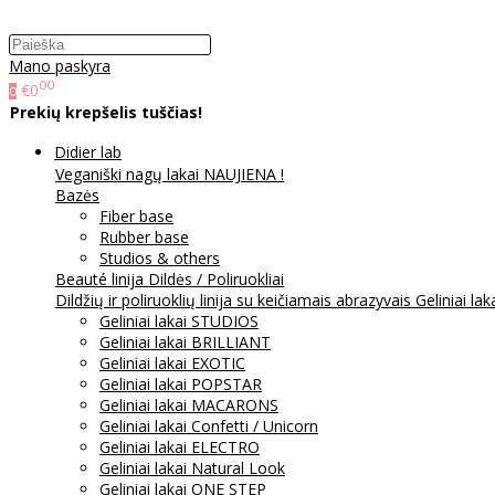
Mano paskyra
00
€0
0
Prekių krepšelis tuščias!
Didier lab
Veganiški nagų lakai NAUJIENA !
Bazės
Fiber base
Rubber base
Studios & others
Beauté linija
Dildės / Poliruokliai
Dildžių ir poliruoklių linija su keičiamais abrazyvais
Geliniai lak
Geliniai lakai STUDIOS
Geliniai lakai BRILLIANT
Geliniai lakai EXOTIC
Geliniai lakai POPSTAR
Geliniai lakai MACARONS
Geliniai lakai Confetti / Unicorn
Geliniai lakai ELECTRO
Geliniai lakai Natural Look
Geliniai lakai ONE STEP