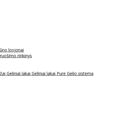
kūno losjonai
aruošimo rinkinys
ažai
Geliniai lakai
Geliniai lakai Pure
Gelio sistema