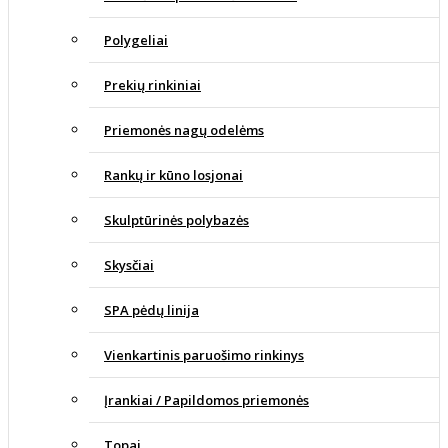
Polygeliai
Prekių rinkiniai
Priemonės nagų odelėms
Rankų ir kūno losjonai
Skulptūrinės polybazės
Skysčiai
SPA pėdų linija
Vienkartinis paruošimo rinkinys
Įrankiai / Papildomos priemonės
Topai