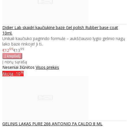
Didier Lab skaidri kaučiukinė bazė Gel polish Rubber base coat
10ml.
Unikali kaučiuko pagrindo formulė – aukščiausio lygio gelinio nagų
lako bazė rinkoje! Ji ti..
59
99
€12
€13
Į norų sąrašą
Neseniai žiūrėtos
Visos prekės
%
Akcija
-10
GELINIS LAKAS PURE 266 ANTONIO FA CALDO 8 ML