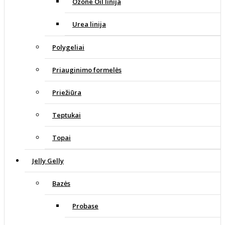
Ozone Oil linija
Urea linija
Polygeliai
Priauginimo formelės
Priežiūra
Teptukai
Topai
Jelly Gelly
Bazės
Probase