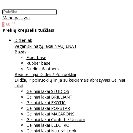
Mano paskyra
00
€0
0
Prekių krepšelis tuščias!
Didier lab
Veganiški nagų lakai NAUJIENA !
Bazės
Fiber base
Rubber base
Studios & others
Beauté linija
Dildės / Poliruokliai
Dildžių ir poliruoklių linija su keičiamais abrazyvais
Geliniai
lakai
Geliniai lakai STUDIOS
Geliniai lakai BRILLIANT
Geliniai lakai EXOTIC
Geliniai lakai POPSTAR
Geliniai lakai MACARONS
Geliniai lakai Confetti / Unicorn
Geliniai lakai ELECTRO
Geliniai lakai Natural Look