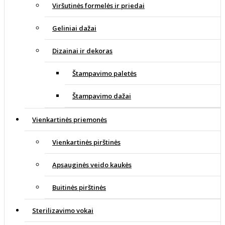
Viršutinės formelės ir priedai
Geliniai dažai
Dizainai ir dekoras
Štampavimo paletės
Štampavimo dažai
Vienkartinės priemonės
Vienkartinės pirštinės
Apsauginės veido kaukės
Buitinės pirštinės
Sterilizavimo vokai