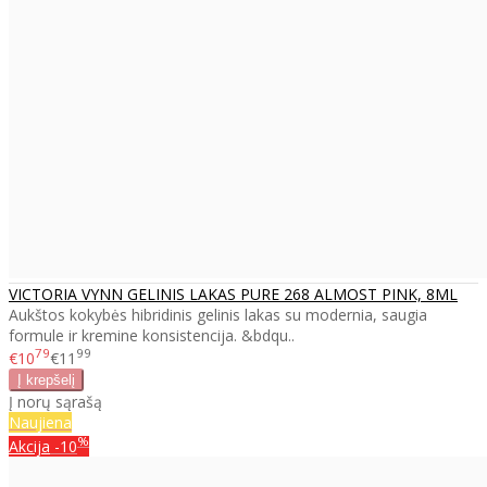
VICTORIA VYNN GELINIS LAKAS PURE 268 ALMOST PINK, 8ML
Aukštos kokybės hibridinis gelinis lakas su modernia, saugia
formule ir kremine konsistencija. &bdqu..
79
99
€10
€11
Į norų sąrašą
Naujiena
%
Akcija
-10