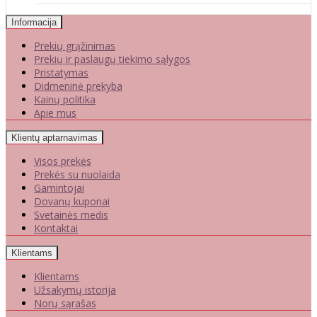
Informacija
Prekių grąžinimas
Prekių ir paslaugų tiekimo sąlygos
Pristatymas
Didmeninė prekyba
Kainų politika
Apie mus
Klientų aptarnavimas
Visos prekės
Prekės su nuolaida
Gamintojai
Dovanų kuponai
Svetainės medis
Kontaktai
Klientams
Klientams
Užsakymų istorija
Norų sąrašas