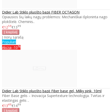
Didier Lab Stiklo pluošto bazė FIBER OCTAGON
Opiausios šių laikų nagų problemos: Mechaniškai išploninta nago
plokštelė. Cheminis..
59
99
€12
€13
Į norų sąrašą
Populiari
%
Akcija
-10
Didier Lab Stiklo pluošto bazė Fiber base gel, Milky pink, 10ml
Fiber Base gelis – Inovacija Supertexture technologija. Tvirtas ir
elastingas gelis ..
49
99
€13
€14