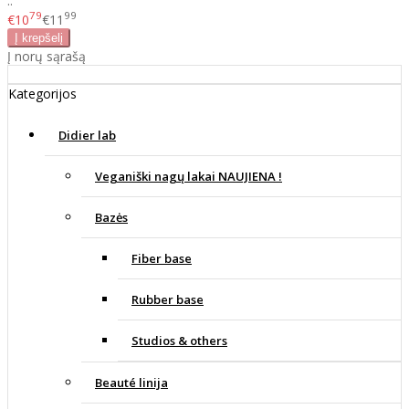
..
79
99
€10
€11
Į norų sąrašą
Kategorijos
Didier lab
Veganiški nagų lakai NAUJIENA !
Bazės
Fiber base
Rubber base
Studios & others
Beauté linija