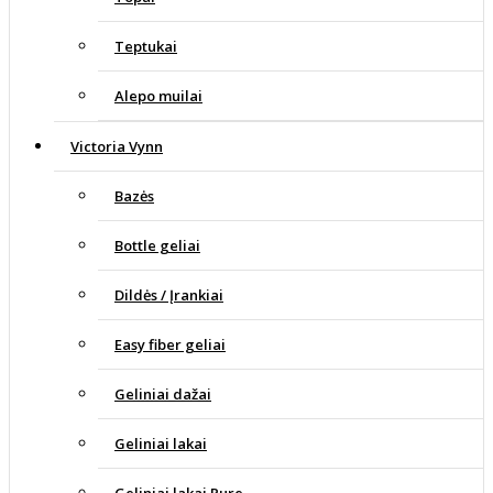
Teptukai
Alepo muilai
Victoria Vynn
Bazės
Bottle geliai
Dildės / Įrankiai
Easy fiber geliai
Geliniai dažai
Geliniai lakai