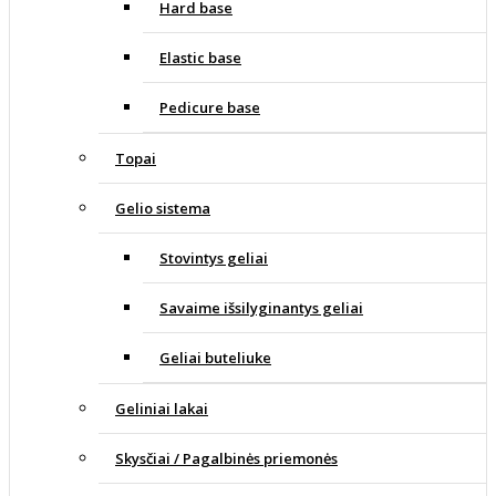
Hard base
Elastic base
Pedicure base
Topai
Gelio sistema
Stovintys geliai
Savaime išsilyginantys geliai
Geliai buteliuke
Geliniai lakai
Skysčiai / Pagalbinės priemonės