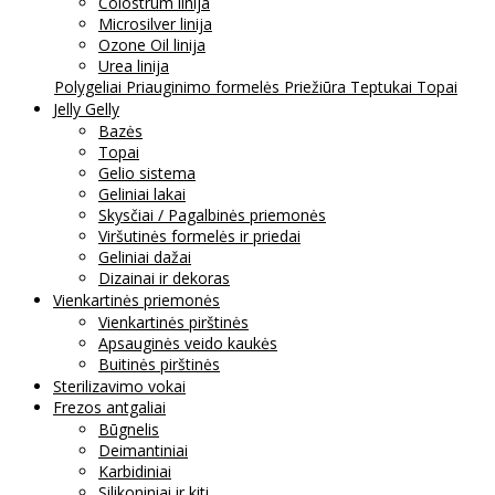
Colostrum linija
Microsilver linija
Ozone Oil linija
Urea linija
Polygeliai
Priauginimo formelės
Priežiūra
Teptukai
Topai
Jelly Gelly
Bazės
Topai
Gelio sistema
Geliniai lakai
Skysčiai / Pagalbinės priemonės
Viršutinės formelės ir priedai
Geliniai dažai
Dizainai ir dekoras
Vienkartinės priemonės
Vienkartinės pirštinės
Apsauginės veido kaukės
Buitinės pirštinės
Sterilizavimo vokai
Frezos antgaliai
Būgnelis
Deimantiniai
Karbidiniai
Silikoniniai ir kiti