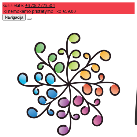
Susisiekite:
+37062723504
Iki nemokamo pristatymo liko €59.00
Navigacija