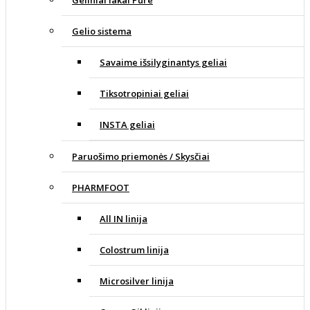
Geliniai lakai Pure
Gelio sistema
Savaime išsilyginantys geliai
Tiksotropiniai geliai
INSTA geliai
Paruošimo priemonės / Skysčiai
PHARMFOOT
All IN linija
Colostrum linija
Microsilver linija