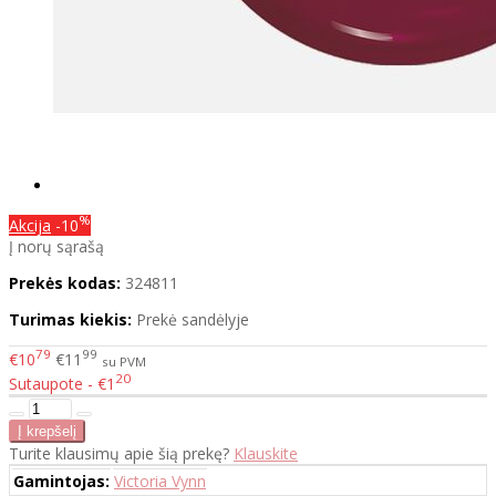
%
Akcija
-10
Į norų sąrašą
Prekės kodas:
324811
Turimas kiekis:
Prekė sandėlyje
79
99
€10
€11
su PVM
20
Sutaupote - €1
Turite klausimų apie šią prekę?
Klauskite
Gamintojas:
Victoria Vynn