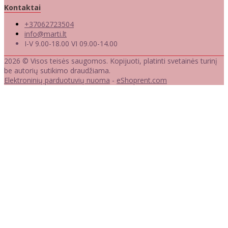
Kontaktai
+37062723504
info@marti.lt
I-V 9.00-18.00 VI 09.00-14.00
2026 © Visos teisės saugomos. Kopijuoti, platinti svetainės turinį
be autorių sutikimo draudžiama.
Elektroninių parduotuvių nuoma
-
eShoprent.com