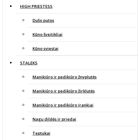
HIGH PRIESTESS
Dušo putos
Kūno šveitikliai
Kūno sviestai
STALEKS
Manikiūro ir pedikiūro žnyplutės
Manikiūro ir pedikiūro žirklutės
Manikiūro ir pedikiūro įrankiai
Nagų dildės ir priedai
Teptukai