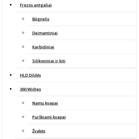
Frezos antgaliai
Būgnelis
Deimantiniai
Karbidiniai
Silikoniniai ir kiti
HLD Dildės
360 Wishes
Namų kvapai
Purškiami kvapai
Žvakės