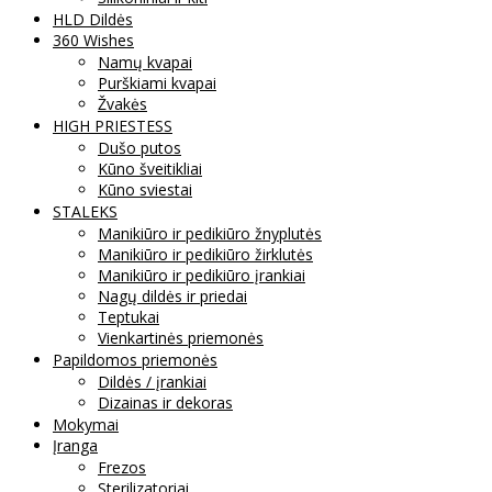
HLD Dildės
360 Wishes
Namų kvapai
Purškiami kvapai
Žvakės
HIGH PRIESTESS
Dušo putos
Kūno šveitikliai
Kūno sviestai
STALEKS
Manikiūro ir pedikiūro žnyplutės
Manikiūro ir pedikiūro žirklutės
Manikiūro ir pedikiūro įrankiai
Nagų dildės ir priedai
Teptukai
Vienkartinės priemonės
Papildomos priemonės
Dildės / įrankiai
Dizainas ir dekoras
Mokymai
Įranga
Frezos
Sterilizatoriai