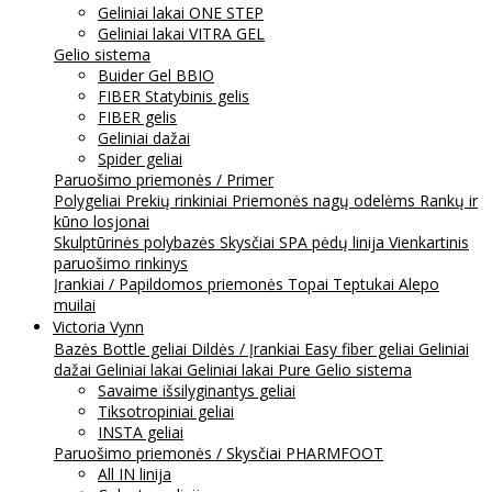
Geliniai lakai ONE STEP
Geliniai lakai VITRA GEL
Gelio sistema
Buider Gel BBIO
FIBER Statybinis gelis
FIBER gelis
Geliniai dažai
Spider geliai
Paruošimo priemonės / Primer
Polygeliai
Prekių rinkiniai
Priemonės nagų odelėms
Rankų ir
kūno losjonai
Skulptūrinės polybazės
Skysčiai
SPA pėdų linija
Vienkartinis
paruošimo rinkinys
Įrankiai / Papildomos priemonės
Topai
Teptukai
Alepo
muilai
Victoria Vynn
Bazės
Bottle geliai
Dildės / Įrankiai
Easy fiber geliai
Geliniai
dažai
Geliniai lakai
Geliniai lakai Pure
Gelio sistema
Savaime išsilyginantys geliai
Tiksotropiniai geliai
INSTA geliai
Paruošimo priemonės / Skysčiai
PHARMFOOT
All IN linija