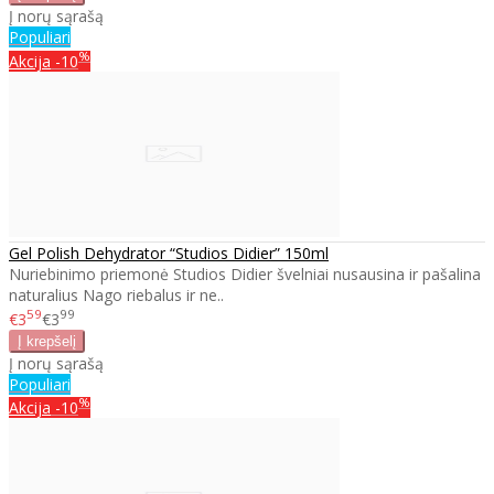
Į norų sąrašą
Populiari
%
Akcija
-10
Gel Polish Dehydrator “Studios Didier” 150ml
Nuriebinimo priemonė Studios Didier švelniai nusausina ir pašalina
naturalius Nago riebalus ir ne..
59
99
€3
€3
Į norų sąrašą
Populiari
%
Akcija
-10