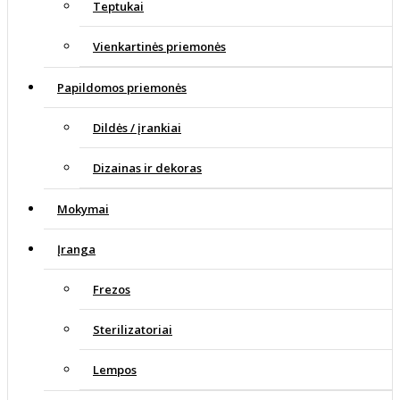
Teptukai
Vienkartinės priemonės
Papildomos priemonės
Dildės / įrankiai
Dizainas ir dekoras
Mokymai
Įranga
Frezos
Sterilizatoriai
Lempos