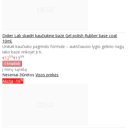
Didier Lab skaidri kaučiukinė bazė Gel polish Rubber base coat
10ml.
Unikali kaučiuko pagrindo formulė – aukščiausio lygio gelinio nagų
lako bazė rinkoje! Ji ti..
59
99
€12
€13
Į norų sąrašą
Neseniai žiūrėtos
Visos prekės
%
Akcija
-10