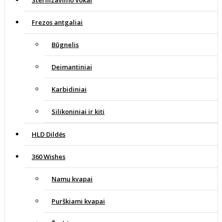
Frezos antgaliai
Būgnelis
Deimantiniai
Karbidiniai
Silikoniniai ir kiti
HLD Dildės
360 Wishes
Namų kvapai
Purškiami kvapai