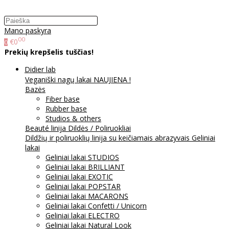
Mano paskyra
00
€0
0
Prekių krepšelis tuščias!
Didier lab
Veganiški nagų lakai NAUJIENA !
Bazės
Fiber base
Rubber base
Studios & others
Beauté linija
Dildės / Poliruokliai
Dildžių ir poliruoklių linija su keičiamais abrazyvais
Geliniai
lakai
Geliniai lakai STUDIOS
Geliniai lakai BRILLIANT
Geliniai lakai EXOTIC
Geliniai lakai POPSTAR
Geliniai lakai MACARONS
Geliniai lakai Confetti / Unicorn
Geliniai lakai ELECTRO
Geliniai lakai Natural Look