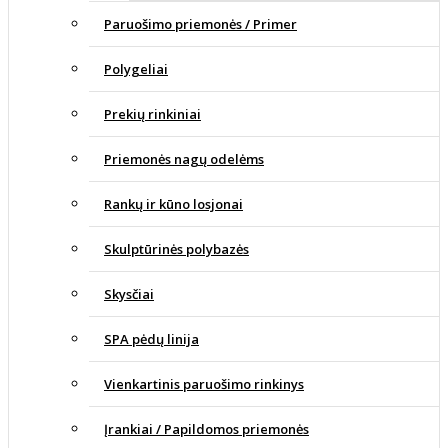
Paruošimo priemonės / Primer
Polygeliai
Prekių rinkiniai
Priemonės nagų odelėms
Rankų ir kūno losjonai
Skulptūrinės polybazės
Skysčiai
SPA pėdų linija
Vienkartinis paruošimo rinkinys
Įrankiai / Papildomos priemonės