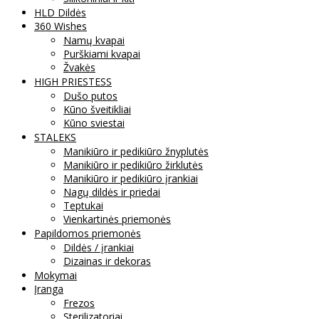
HLD Dildės
360 Wishes
Namų kvapai
Purškiami kvapai
Žvakės
HIGH PRIESTESS
Dušo putos
Kūno šveitikliai
Kūno sviestai
STALEKS
Manikiūro ir pedikiūro žnyplutės
Manikiūro ir pedikiūro žirklutės
Manikiūro ir pedikiūro įrankiai
Nagų dildės ir priedai
Teptukai
Vienkartinės priemonės
Papildomos priemonės
Dildės / įrankiai
Dizainas ir dekoras
Mokymai
Įranga
Frezos
Sterilizatoriai