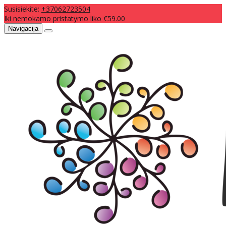
Susisiekite:
+37062723504
Iki nemokamo pristatymo liko €59.00
Navigacija