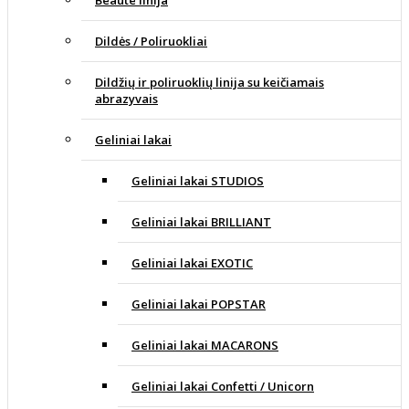
Dildės / Poliruokliai
Dildžių ir poliruoklių linija su keičiamais
abrazyvais
Geliniai lakai
Geliniai lakai STUDIOS
Geliniai lakai BRILLIANT
Geliniai lakai EXOTIC
Geliniai lakai POPSTAR
Geliniai lakai MACARONS
Geliniai lakai Confetti / Unicorn