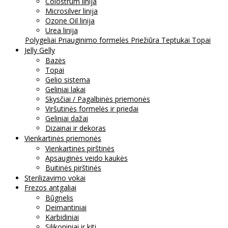
Colostrum linija
Microsilver linija
Ozone Oil linija
Urea linija
Polygeliai
Priauginimo formelės
Priežiūra
Teptukai
Topai
Jelly Gelly
Bazės
Topai
Gelio sistema
Geliniai lakai
Skysčiai / Pagalbinės priemonės
Viršutinės formelės ir priedai
Geliniai dažai
Dizainai ir dekoras
Vienkartinės priemonės
Vienkartinės pirštinės
Apsauginės veido kaukės
Buitinės pirštinės
Sterilizavimo vokai
Frezos antgaliai
Būgnelis
Deimantiniai
Karbidiniai
Silikoniniai ir kiti