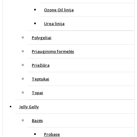
Ozone Oil linija
Urea linija
Polygeliai
Priauginimo formelės
Priežiūra
Teptukai
Topai
Jelly Gelly
Bazės
Probase