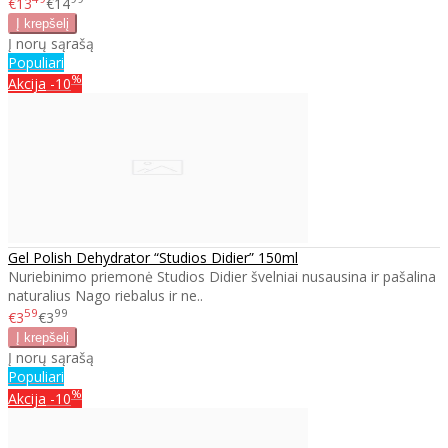
€13
€14
Į norų sąrašą
Populiari
%
Akcija
-10
Gel Polish Dehydrator “Studios Didier” 150ml
Nuriebinimo priemonė Studios Didier švelniai nusausina ir pašalina
naturalius Nago riebalus ir ne..
59
99
€3
€3
Į norų sąrašą
Populiari
%
Akcija
-10