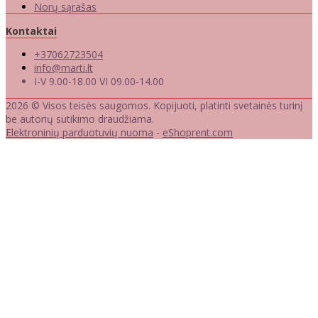
Norų sąrašas
Kontaktai
+37062723504
info@marti.lt
I-V 9.00-18.00 VI 09.00-14.00
2026 © Visos teisės saugomos. Kopijuoti, platinti svetainės turinį
be autorių sutikimo draudžiama.
Elektroninių parduotuvių nuoma
-
eShoprent.com