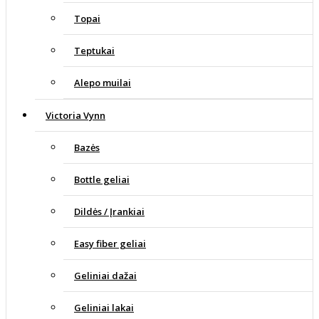
Topai
Teptukai
Alepo muilai
Victoria Vynn
Bazės
Bottle geliai
Dildės / Įrankiai
Easy fiber geliai
Geliniai dažai
Geliniai lakai