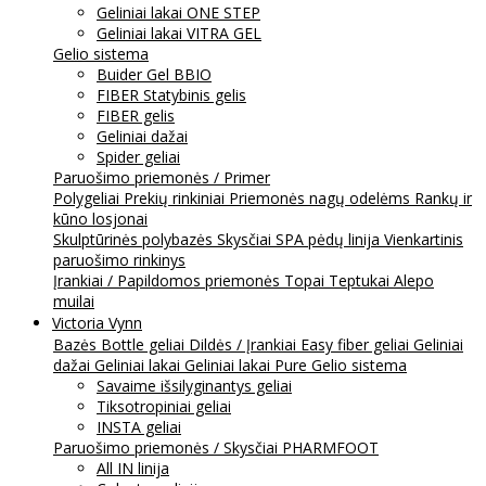
Geliniai lakai ONE STEP
Geliniai lakai VITRA GEL
Gelio sistema
Buider Gel BBIO
FIBER Statybinis gelis
FIBER gelis
Geliniai dažai
Spider geliai
Paruošimo priemonės / Primer
Polygeliai
Prekių rinkiniai
Priemonės nagų odelėms
Rankų ir
kūno losjonai
Skulptūrinės polybazės
Skysčiai
SPA pėdų linija
Vienkartinis
paruošimo rinkinys
Įrankiai / Papildomos priemonės
Topai
Teptukai
Alepo
muilai
Victoria Vynn
Bazės
Bottle geliai
Dildės / Įrankiai
Easy fiber geliai
Geliniai
dažai
Geliniai lakai
Geliniai lakai Pure
Gelio sistema
Savaime išsilyginantys geliai
Tiksotropiniai geliai
INSTA geliai
Paruošimo priemonės / Skysčiai
PHARMFOOT
All IN linija