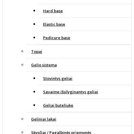
Hard base
Elastic base
Pedicure base
Topai
Gelio sistema
Stovintys geliai
Savaime išsilyginantys geliai
Geliai buteliuke
Geliniai lakai
Skysčiai / Pagalbinės priemonės