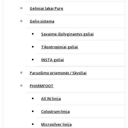
Geliniai lakai Pure
Gelio sistema
Savaime išsilyginantys geliai
Tiksotropiniai geliai
INSTA geliai
Paruošimo priemonės / Skysčiai
PHARMFOOT
All IN linija
Colostrum linija
Microsilver linija