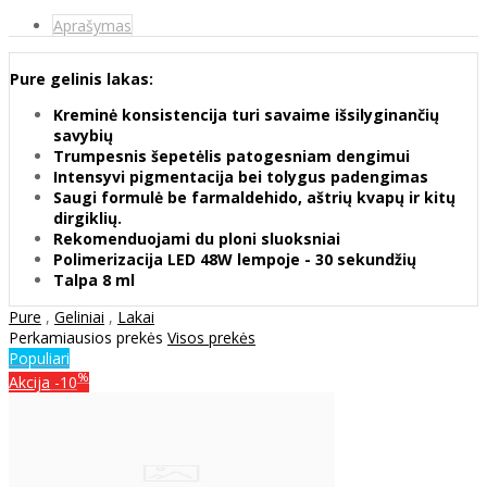
Aprašymas
Pure gelinis lakas:
Kreminė konsistencija turi savaime išsilyginančių
savybių
Trumpesnis šepetėlis patogesniam dengimui
Intensyvi pigmentacija bei tolygus padengimas
Saugi formulė be farmaldehido, aštrių kvapų ir kitų
dirgiklių.
Rekomenduojami du ploni sluoksniai
Polimerizacija LED 48W lempoje - 30 sekundžių
Talpa 8 ml
Pure
,
Geliniai
,
Lakai
Perkamiausios prekės
Visos prekės
Populiari
%
Akcija
-10