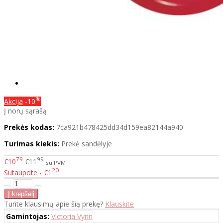
%
Akcija
-10
Į norų sąrašą
Prekės kodas:
7ca921b478425dd34d159ea82144a940
Turimas kiekis:
Prekė sandėlyje
79
99
€10
€11
su PVM
20
Sutaupote - €1
Turite klausimų apie šią prekę?
Klauskite
Gamintojas:
Victoria Vynn