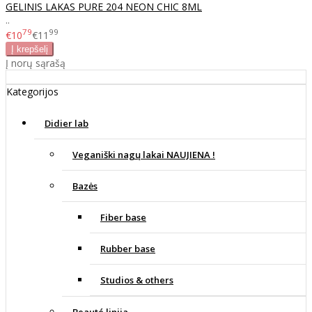
GELINIS LAKAS PURE 204 NEON CHIC 8ML
..
79
99
€10
€11
Į norų sąrašą
Kategorijos
Didier lab
Veganiški nagų lakai NAUJIENA !
Bazės
Fiber base
Rubber base
Studios & others
Beauté linija