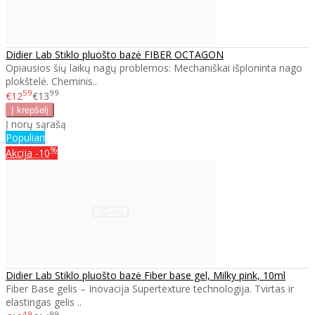
Didier Lab Stiklo pluošto bazė FIBER OCTAGON
Opiausios šių laikų nagų problemos: Mechaniškai išploninta nago
plokštelė. Cheminis..
59
99
€12
€13
Į norų sąrašą
Populiari
%
Akcija
-10
Didier Lab Stiklo pluošto bazė Fiber base gel, Milky pink, 10ml
Fiber Base gelis – Inovacija Supertexture technologija. Tvirtas ir
elastingas gelis ..
49
99