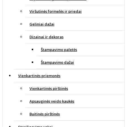
Viršutinės formelės ir priedai
Geliniai dažai
Dizainai ir dekoras
Štampavimo paletės
Štampavimo dažai
Vienkartinės priemonės
Vienkartinės pirštinės
Apsauginės veido kaukės
Buitinės pirštinės
Sterilizavimo vokai