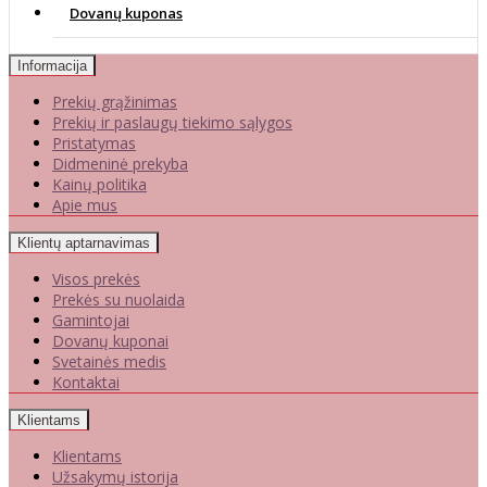
Dovanų kuponas
Informacija
Prekių grąžinimas
Prekių ir paslaugų tiekimo sąlygos
Pristatymas
Didmeninė prekyba
Kainų politika
Apie mus
Klientų aptarnavimas
Visos prekės
Prekės su nuolaida
Gamintojai
Dovanų kuponai
Svetainės medis
Kontaktai
Klientams
Klientams
Užsakymų istorija