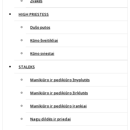
Žvakės
HIGH PRIESTESS
Dušo putos
Kūno šveitikliai
Kūno sviestai
STALEKS
Manikiūro ir pedikiūro žnyplutės
Manikiūro ir pedikiūro žirklutės
Manikiūro ir pedikiūro įrankiai
Nagų dildės ir priedai