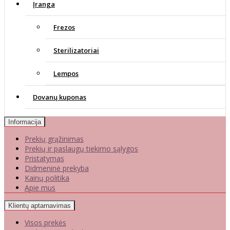
Įranga
Frezos
Sterilizatoriai
Lempos
Dovanų kuponas
Informacija
Prekių grąžinimas
Prekių ir paslaugų tiekimo sąlygos
Pristatymas
Didmeninė prekyba
Kainų politika
Apie mus
Klientų aptarnavimas
Visos prekės