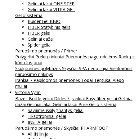
Geliniai lakai ONE STEP
Geliniai lakai VITRA GEL
Gelio sistema
Buider Gel BBIO
FIBER Statybinis gelis
FIBER gelis
Geliniai dažai
Spider geliai
Paruošimo priemonės / Primer
Polygeliai
Prekių rinkiniai
Priemonės nagų odelėms
Rankų ir
kūno losjonai
Skulptūrinės polybazės
Skysčiai
SPA pėdų linija
Vienkartinis
paruošimo rinkinys
Įrankiai / Papildomos priemonės
Topai
Teptukai
Alepo
muilai
Victoria Vynn
Bazės
Bottle geliai
Dildės / Įrankiai
Easy fiber geliai
Geliniai
dažai
Geliniai lakai
Geliniai lakai Pure
Gelio sistema
Savaime išsilyginantys geliai
Tiksotropiniai geliai
INSTA geliai
Paruošimo priemonės / Skysčiai
PHARMFOOT
All IN linija