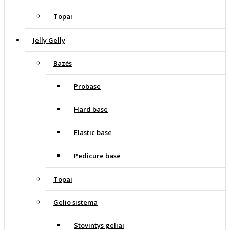
Topai
Jelly Gelly
Bazės
Probase
Hard base
Elastic base
Pedicure base
Topai
Gelio sistema
Stovintys geliai