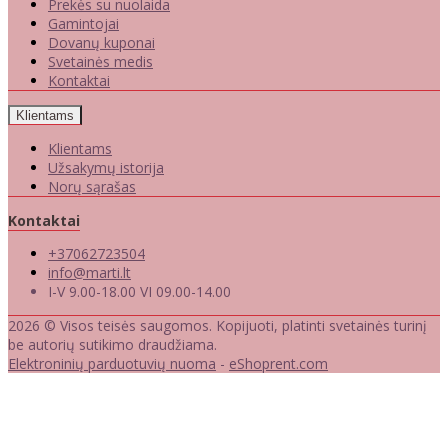
Prekės su nuolaida
Gamintojai
Dovanų kuponai
Svetainės medis
Kontaktai
Klientams
Klientams
Užsakymų istorija
Norų sąrašas
Kontaktai
+37062723504
info@marti.lt
I-V 9.00-18.00 VI 09.00-14.00
2026 © Visos teisės saugomos. Kopijuoti, platinti svetainės turinį
be autorių sutikimo draudžiama.
Elektroninių parduotuvių nuoma
-
eShoprent.com