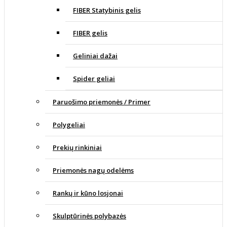
FIBER Statybinis gelis
FIBER gelis
Geliniai dažai
Spider geliai
Paruošimo priemonės / Primer
Polygeliai
Prekių rinkiniai
Priemonės nagų odelėms
Rankų ir kūno losjonai
Skulptūrinės polybazės