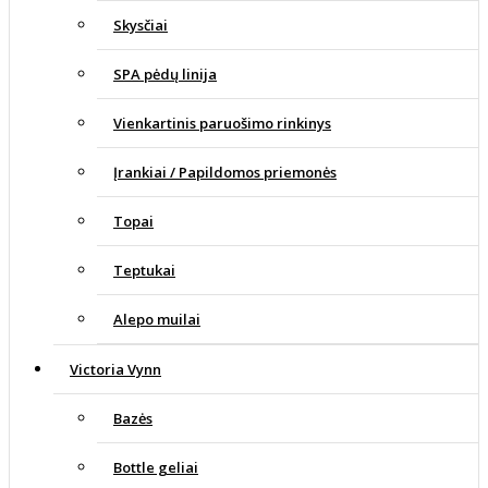
Skysčiai
SPA pėdų linija
Vienkartinis paruošimo rinkinys
Įrankiai / Papildomos priemonės
Topai
Teptukai
Alepo muilai
Victoria Vynn
Bazės
Bottle geliai