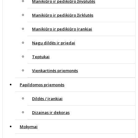
Manikiūro ir pedikiūro žnyplutės
Manikiūro ir pedikiūro žirklutės
Manikiūro ir pedikiūro įrankiai
Nagų dildės ir priedai
Teptukai
Vienkartinės priemonės
Papildomos priemonės
Dildės / įrankiai
Dizainas ir dekoras
Mokymai