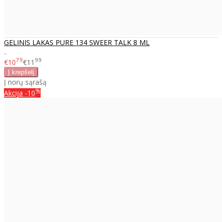
GELINIS LAKAS PURE 134 SWEER TALK 8 ML
..
79
99
€10
€11
Į norų sąrašą
%
Akcija
-10