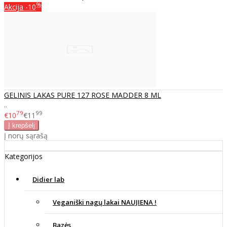
%
Akcija
-10
GELINIS LAKAS PURE 127 ROSE MADDER 8 ML
..
79
99
€10
€11
Į norų sąrašą
Kategorijos
Didier lab
Veganiški nagų lakai NAUJIENA !
Bazės