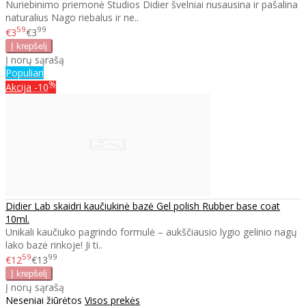
Nuriebinimo priemonė Studios Didier švelniai nusausina ir pašalina
naturalius Nago riebalus ir ne..
59
99
€3
€3
Į norų sąrašą
Populiari
%
Akcija
-10
Didier Lab skaidri kaučiukinė bazė Gel polish Rubber base coat
10ml.
Unikali kaučiuko pagrindo formulė – aukščiausio lygio gelinio nagų
lako bazė rinkoje! Ji ti..
59
99
€12
€13
Į norų sąrašą
Neseniai žiūrėtos
Visos prekės