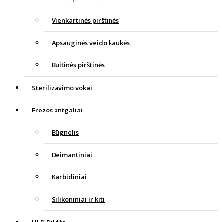
Vienkartinės pirštinės
Apsauginės veido kaukės
Buitinės pirštinės
Sterilizavimo vokai
Frezos antgaliai
Būgnelis
Deimantiniai
Karbidiniai
Silikoniniai ir kiti