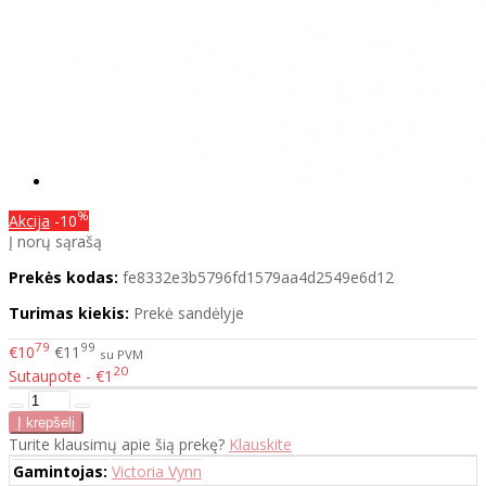
%
Akcija
-10
Į norų sąrašą
Prekės kodas:
fe8332e3b5796fd1579aa4d2549e6d12
Turimas kiekis:
Prekė sandėlyje
79
99
€10
€11
su PVM
20
Sutaupote - €1
Turite klausimų apie šią prekę?
Klauskite
Gamintojas:
Victoria Vynn