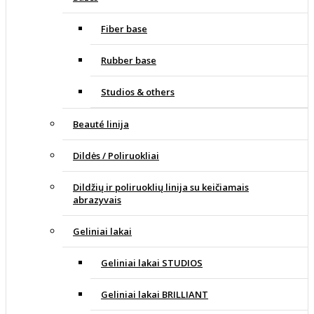
Fiber base
Rubber base
Studios & others
Beauté linija
Dildės / Poliruokliai
Dildžių ir poliruoklių linija su keičiamais
abrazyvais
Geliniai lakai
Geliniai lakai STUDIOS
Geliniai lakai BRILLIANT