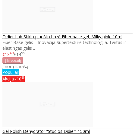
Didier Lab Stiklo pluošto bazė Fiber base gel, Milky pink, 10ml
Fiber Base gelis – Inovacija Supertexture technologija. Tvirtas ir
elastingas gelis ..
49
99
€13
€14
Į norų sąrašą
Populiari
%
Akcija
-10
Gel Polish Dehydrator “Studios Didier” 150ml