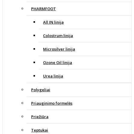
PHARMFOOT
All IN linija
Colostrum linija
Microsilver linija
Ozone Oil linija
Urea linija
Polygeliai
Priauginimo formelės
Priežiūra
Teptukai