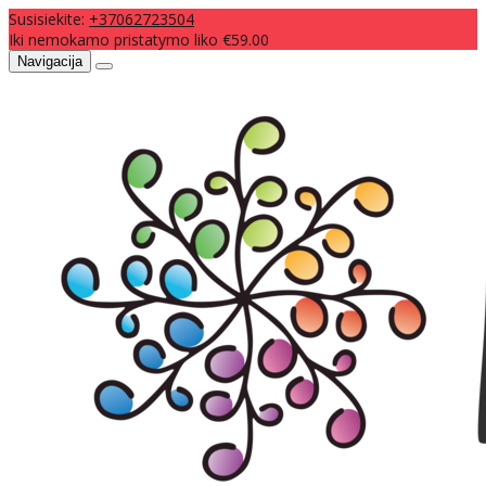
Susisiekite:
+37062723504
Iki nemokamo pristatymo liko €59.00
Navigacija