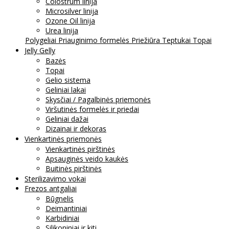
Colostrum linija
Microsilver linija
Ozone Oil linija
Urea linija
Polygeliai
Priauginimo formelės
Priežiūra
Teptukai
Topai
Jelly Gelly
Bazės
Topai
Gelio sistema
Geliniai lakai
Skysčiai / Pagalbinės priemonės
Viršutinės formelės ir priedai
Geliniai dažai
Dizainai ir dekoras
Vienkartinės priemonės
Vienkartinės pirštinės
Apsauginės veido kaukės
Buitinės pirštinės
Sterilizavimo vokai
Frezos antgaliai
Būgnelis
Deimantiniai
Karbidiniai
Silikoniniai ir kiti