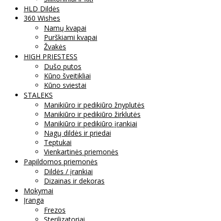
HLD Dildės
360 Wishes
Namų kvapai
Purškiami kvapai
Žvakės
HIGH PRIESTESS
Dušo putos
Kūno šveitikliai
Kūno sviestai
STALEKS
Manikiūro ir pedikiūro žnyplutės
Manikiūro ir pedikiūro žirklutės
Manikiūro ir pedikiūro įrankiai
Nagų dildės ir priedai
Teptukai
Vienkartinės priemonės
Papildomos priemonės
Dildės / įrankiai
Dizainas ir dekoras
Mokymai
Įranga
Frezos
Sterilizatoriai