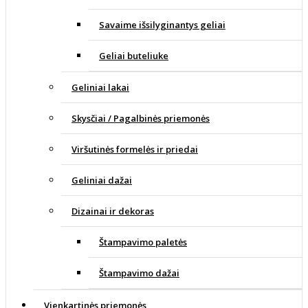
Savaime išsilyginantys geliai
Geliai buteliuke
Geliniai lakai
Skysčiai / Pagalbinės priemonės
Viršutinės formelės ir priedai
Geliniai dažai
Dizainai ir dekoras
Štampavimo paletės
Štampavimo dažai
Vienkartinės priemonės