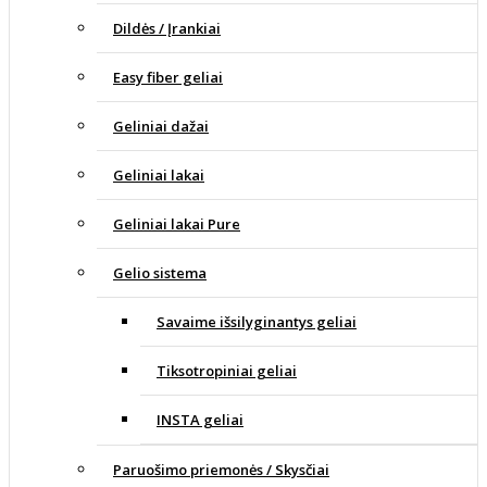
Dildės / Įrankiai
Easy fiber geliai
Geliniai dažai
Geliniai lakai
Geliniai lakai Pure
Gelio sistema
Savaime išsilyginantys geliai
Tiksotropiniai geliai
INSTA geliai
Paruošimo priemonės / Skysčiai