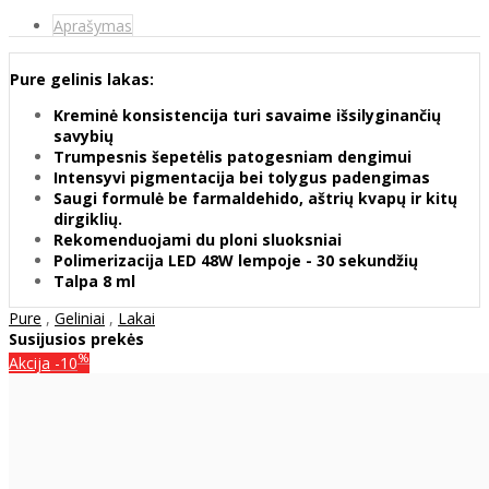
Aprašymas
Pure gelinis lakas:
Kreminė konsistencija turi savaime išsilyginančių
savybių
Trumpesnis šepetėlis patogesniam dengimui
Intensyvi pigmentacija bei tolygus padengimas
Saugi formulė be farmaldehido, aštrių kvapų ir kitų
dirgiklių.
Rekomenduojami du ploni sluoksniai
Polimerizacija LED 48W lempoje - 30 sekundžių
Talpa 8 ml
Pure
,
Geliniai
,
Lakai
Susijusios prekės
%
Akcija
-10