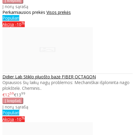
Į norų sąrašą
Perkamiausios prekės
Visos prekės
Populiari
%
Akcija
-10
Didier Lab Stiklo pluošto bazė FIBER OCTAGON
Opiausios šių laikų nagų problemos: Mechaniškai išploninta nago
plokštelė. Cheminis..
59
99
€12
€13
Į norų sąrašą
Populiari
%
Akcija
-10