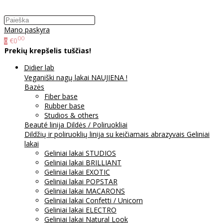
Mano paskyra
00
€0
0
Prekių krepšelis tuščias!
Didier lab
Veganiški nagų lakai NAUJIENA !
Bazės
Fiber base
Rubber base
Studios & others
Beauté linija
Dildės / Poliruokliai
Dildžių ir poliruoklių linija su keičiamais abrazyvais
Geliniai
lakai
Geliniai lakai STUDIOS
Geliniai lakai BRILLIANT
Geliniai lakai EXOTIC
Geliniai lakai POPSTAR
Geliniai lakai MACARONS
Geliniai lakai Confetti / Unicorn
Geliniai lakai ELECTRO
Geliniai lakai Natural Look