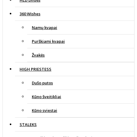
HLD Dildės
360 Wishes
Namų kvapai
Purškiami kvapai
Žvakės
HIGH PRIESTESS
Dušo putos
Kūno šveitikliai
Kūno sviestai
STALEKS