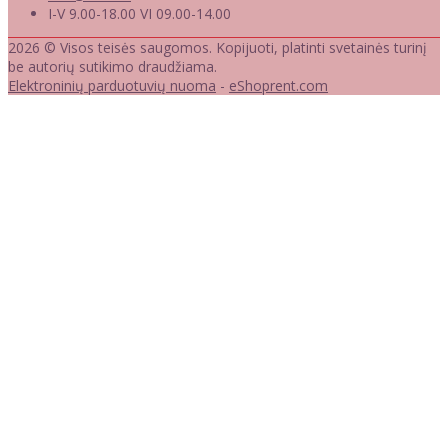
I-V 9.00-18.00 VI 09.00-14.00
2026 © Visos teisės saugomos. Kopijuoti, platinti svetainės turinį
be autorių sutikimo draudžiama.
Elektroninių parduotuvių nuoma
-
eShoprent.com