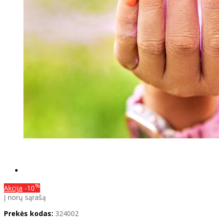
%
Akcija
-10
Į norų sąrašą
Prekės kodas:
324002