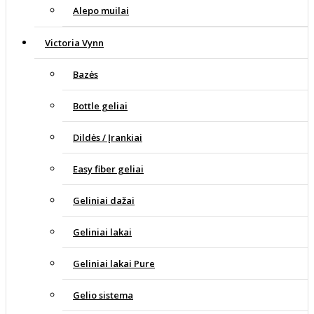
Alepo muilai
Victoria Vynn
Bazės
Bottle geliai
Dildės / Įrankiai
Easy fiber geliai
Geliniai dažai
Geliniai lakai
Geliniai lakai Pure
Gelio sistema