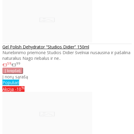
Gel Polish Dehydrator “Studios Didier” 150ml
Nuriebinimo priemonė Studios Didier švelniai nusausina ir pašalina
naturalius Nago riebalus ir ne..
59
99
€3
€3
Į norų sąrašą
Populiari
%
Akcija
-10