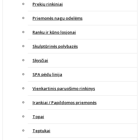
Prekių rinkiniai
Priemonės nagų odelėms
Rankų ir kūno losjonai
Skulptūrinės polybazės
Skysčiai
SPA pėdų linija
Vienkartinis paruošimo rinkinys
Įrankiai / Papildomos priemonės
Topai
Teptukai