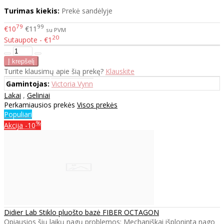
Turimas kiekis:
Prekė sandėlyje
79
99
€10
€11
su PVM
20
Sutaupote - €1
Turite klausimų apie šią prekę?
Klauskite
Gamintojas:
Victoria Vynn
Lakai
,
Geliniai
Perkamiausios prekės
Visos prekės
Populiari
%
Akcija
-10
Didier Lab Stiklo pluošto bazė FIBER OCTAGON
Opiausios šių laikų nagų problemos: Mechaniškai išploninta nago