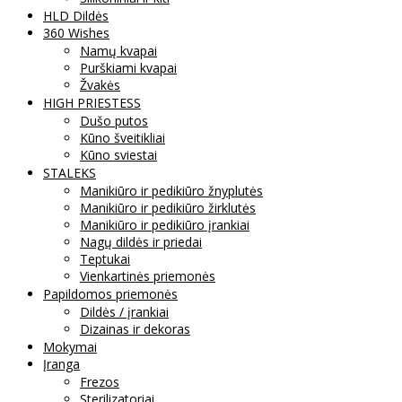
HLD Dildės
360 Wishes
Namų kvapai
Purškiami kvapai
Žvakės
HIGH PRIESTESS
Dušo putos
Kūno šveitikliai
Kūno sviestai
STALEKS
Manikiūro ir pedikiūro žnyplutės
Manikiūro ir pedikiūro žirklutės
Manikiūro ir pedikiūro įrankiai
Nagų dildės ir priedai
Teptukai
Vienkartinės priemonės
Papildomos priemonės
Dildės / įrankiai
Dizainas ir dekoras
Mokymai
Įranga
Frezos
Sterilizatoriai