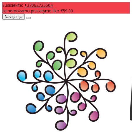
Susisiekite:
+37062723504
Iki nemokamo pristatymo liko €59.00
Navigacija