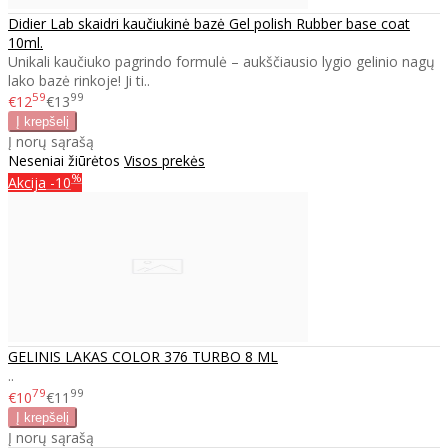
Didier Lab skaidri kaučiukinė bazė Gel polish Rubber base coat
10ml.
Unikali kaučiuko pagrindo formulė – aukščiausio lygio gelinio nagų
lako bazė rinkoje! Ji ti..
59
99
€12
€13
Į norų sąrašą
Neseniai žiūrėtos
Visos prekės
%
Akcija
-10
GELINIS LAKAS COLOR 376 TURBO 8 ML
..
79
99
€10
€11
Į norų sąrašą