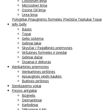
Colostrum linija
Microsilver linija
Ozone Oil linija
Urea linija
Polygeliai
Priauginimo formelės
Priežiūra
Teptukai
Topai
Jelly Gelly
Bazės
Topai
Gelio sistema
Geliniai lakai
Skysčiai / Pagalbinės priemonės
Viršutinės formelės ir priedai
Geliniai dažai
Dizainai ir dekoras
Vienkartinės priemonės
Vienkartinės pirštinės
Apsauginės veido kaukės
Buitinės pirštinės
Sterilizavimo vokai
Frezos antgaliai
Būgnelis
Deimantiniai
Karbidiniai
Silikoniniai ir kiti