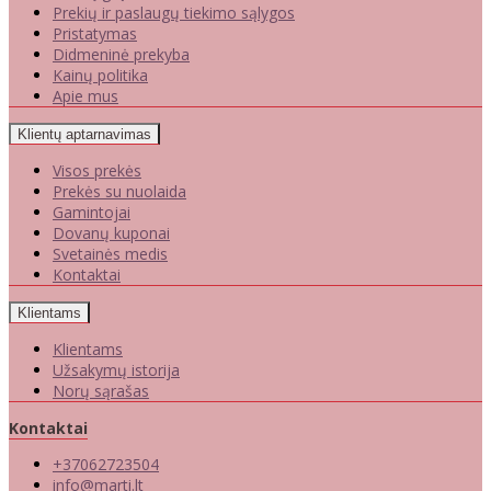
Prekių ir paslaugų tiekimo sąlygos
Pristatymas
Didmeninė prekyba
Kainų politika
Apie mus
Klientų aptarnavimas
Visos prekės
Prekės su nuolaida
Gamintojai
Dovanų kuponai
Svetainės medis
Kontaktai
Klientams
Klientams
Užsakymų istorija
Norų sąrašas
Kontaktai
+37062723504
info@marti.lt