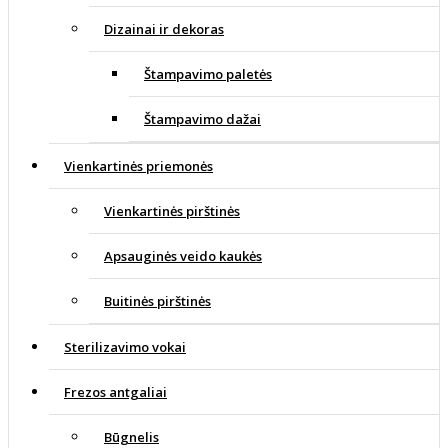
Dizainai ir dekoras
Štampavimo paletės
Štampavimo dažai
Vienkartinės priemonės
Vienkartinės pirštinės
Apsauginės veido kaukės
Buitinės pirštinės
Sterilizavimo vokai
Frezos antgaliai
Būgnelis