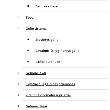
Pedicure base
Topai
Gelio sistema
Stovintys geliai
Savaime išsilyginantys geliai
Geliai buteliuke
Geliniai lakai
Skysčiai / Pagalbinės priemonės
Viršutinės formelės ir priedai
Geliniai dažai