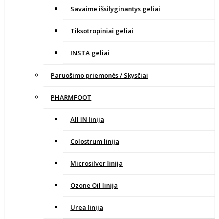
Savaime išsilyginantys geliai
Tiksotropiniai geliai
INSTA geliai
Paruošimo priemonės / Skysčiai
PHARMFOOT
All IN linija
Colostrum linija
Microsilver linija
Ozone Oil linija
Urea linija