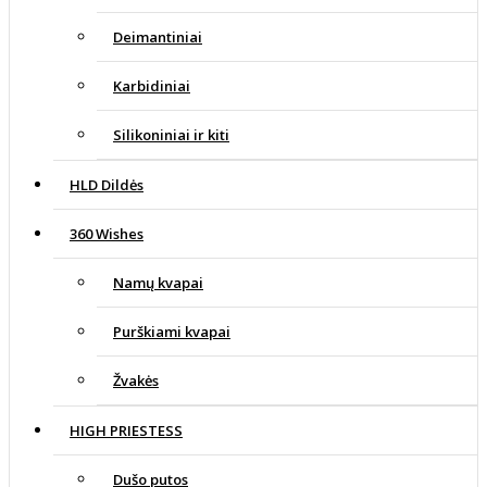
Deimantiniai
Karbidiniai
Silikoniniai ir kiti
HLD Dildės
360 Wishes
Namų kvapai
Purškiami kvapai
Žvakės
HIGH PRIESTESS
Dušo putos