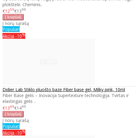
plokštelė. Cheminis..
59
99
€12
€13
Į norų sąrašą
Populiari
%
Akcija
-10
Didier Lab Stiklo pluošto bazė Fiber base gel, Milky pink, 10ml
Fiber Base gelis – Inovacija Supertexture technologija. Tvirtas ir
elastingas gelis ..
49
99
€13
€14
Į norų sąrašą
Populiari
%
Akcija
-10