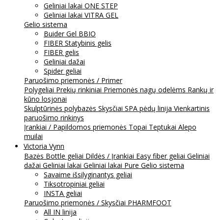
Geliniai lakai ONE STEP
Geliniai lakai VITRA GEL
Gelio sistema
Buider Gel BBIO
FIBER Statybinis gelis
FIBER gelis
Geliniai dažai
Spider geliai
Paruošimo priemonės / Primer
Polygeliai
Prekių rinkiniai
Priemonės nagų odelėms
Rankų ir
kūno losjonai
Skulptūrinės polybazės
Skysčiai
SPA pėdų linija
Vienkartinis
paruošimo rinkinys
Įrankiai / Papildomos priemonės
Topai
Teptukai
Alepo
muilai
Victoria Vynn
Bazės
Bottle geliai
Dildės / Įrankiai
Easy fiber geliai
Geliniai
dažai
Geliniai lakai
Geliniai lakai Pure
Gelio sistema
Savaime išsilyginantys geliai
Tiksotropiniai geliai
INSTA geliai
Paruošimo priemonės / Skysčiai
PHARMFOOT
All IN linija