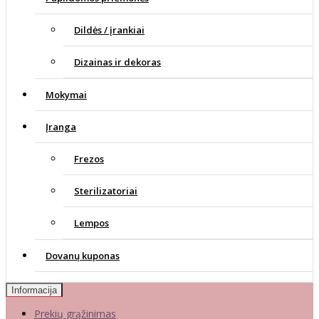
Dildės / įrankiai
Dizainas ir dekoras
Mokymai
Įranga
Frezos
Sterilizatoriai
Lempos
Dovanų kuponas
Informacija
Prekių grąžinimas