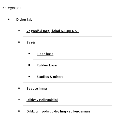
Kategorijos
Didier lab
Veganiški nagų lakai NAUJIENA !
Bazės
Fiber base
Rubber base
Studios & others
Beauté linija
Dildės / Poliruokliai
Dildžių ir poliruoklių linija su keičiamais