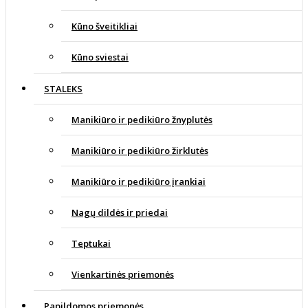
Kūno šveitikliai
Kūno sviestai
STALEKS
Manikiūro ir pedikiūro žnyplutės
Manikiūro ir pedikiūro žirklutės
Manikiūro ir pedikiūro įrankiai
Nagų dildės ir priedai
Teptukai
Vienkartinės priemonės
Papildomos priemonės