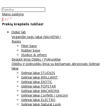
Mano paskyra
00
€0
0
Prekių krepšelis tuščias!
Didier lab
Veganiški nagų lakai NAUJIENA !
Bazės
Fiber base
Rubber base
Studios & others
Beauté linija
Dildės / Poliruokliai
Dildžių ir poliruoklių linija su keičiamais abrazyvais
Geliniai
lakai
Geliniai lakai STUDIOS
Geliniai lakai BRILLIANT
Geliniai lakai EXOTIC
Geliniai lakai POPSTAR
Geliniai lakai MACARONS
Geliniai lakai Confetti / Unicorn
Geliniai lakai ELECTRO
Geliniai lakai Natural Look