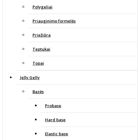
Polygeliai
Priauginimo formelės
Priežiūra
Teptukai
Topai
Jelly Gelly
Bazės
Probase
Hard base
Elastic base