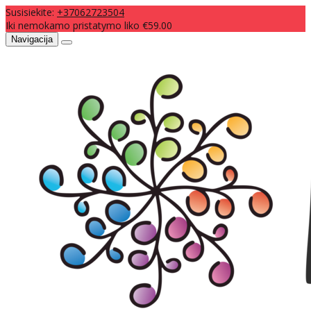
Susisiekite:
+37062723504
Iki nemokamo pristatymo liko €59.00
Navigacija