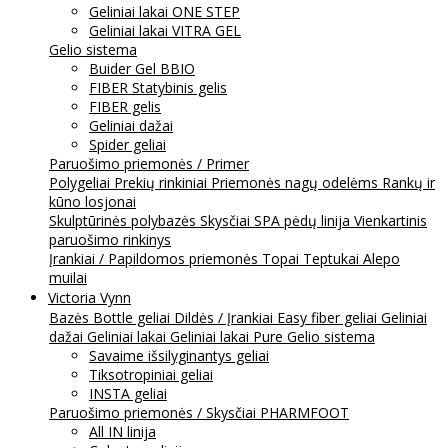
Geliniai lakai ONE STEP
Geliniai lakai VITRA GEL
Gelio sistema
Buider Gel BBIO
FIBER Statybinis gelis
FIBER gelis
Geliniai dažai
Spider geliai
Paruošimo priemonės / Primer
Polygeliai
Prekių rinkiniai
Priemonės nagų odelėms
Rankų ir
kūno losjonai
Skulptūrinės polybazės
Skysčiai
SPA pėdų linija
Vienkartinis
paruošimo rinkinys
Įrankiai / Papildomos priemonės
Topai
Teptukai
Alepo
muilai
Victoria Vynn
Bazės
Bottle geliai
Dildės / Įrankiai
Easy fiber geliai
Geliniai
dažai
Geliniai lakai
Geliniai lakai Pure
Gelio sistema
Savaime išsilyginantys geliai
Tiksotropiniai geliai
INSTA geliai
Paruošimo priemonės / Skysčiai
PHARMFOOT
All IN linija