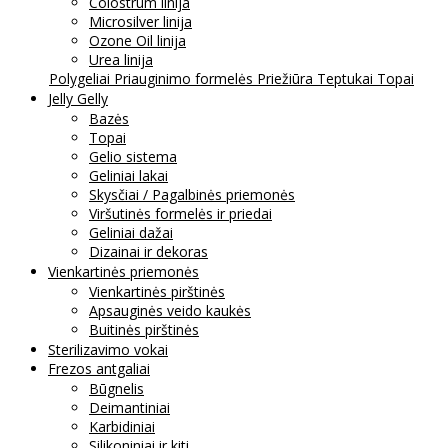
Colostrum linija
Microsilver linija
Ozone Oil linija
Urea linija
Polygeliai
Priauginimo formelės
Priežiūra
Teptukai
Topai
Jelly Gelly
Bazės
Topai
Gelio sistema
Geliniai lakai
Skysčiai / Pagalbinės priemonės
Viršutinės formelės ir priedai
Geliniai dažai
Dizainai ir dekoras
Vienkartinės priemonės
Vienkartinės pirštinės
Apsauginės veido kaukės
Buitinės pirštinės
Sterilizavimo vokai
Frezos antgaliai
Būgnelis
Deimantiniai
Karbidiniai
Silikoniniai ir kiti