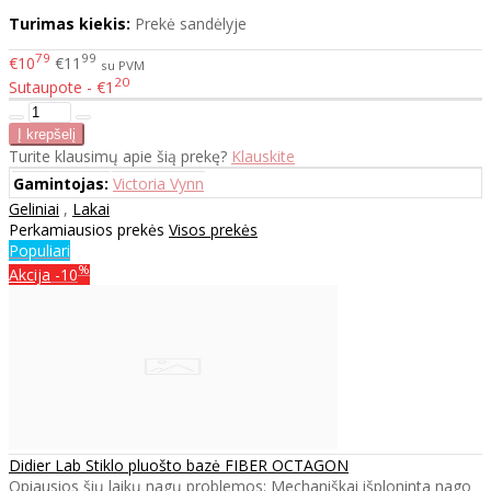
Turimas kiekis:
Prekė sandėlyje
79
99
€10
€11
su PVM
20
Sutaupote - €1
Turite klausimų apie šią prekę?
Klauskite
Gamintojas:
Victoria Vynn
Geliniai
,
Lakai
Perkamiausios prekės
Visos prekės
Populiari
%
Akcija
-10
Didier Lab Stiklo pluošto bazė FIBER OCTAGON
Opiausios šių laikų nagų problemos: Mechaniškai išploninta nago