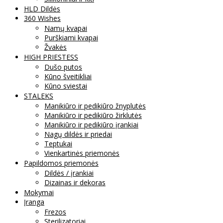
HLD Dildės
360 Wishes
Namų kvapai
Purškiami kvapai
Žvakės
HIGH PRIESTESS
Dušo putos
Kūno šveitikliai
Kūno sviestai
STALEKS
Manikiūro ir pedikiūro žnyplutės
Manikiūro ir pedikiūro žirklutės
Manikiūro ir pedikiūro įrankiai
Nagų dildės ir priedai
Teptukai
Vienkartinės priemonės
Papildomos priemonės
Dildės / įrankiai
Dizainas ir dekoras
Mokymai
Įranga
Frezos
Sterilizatoriai