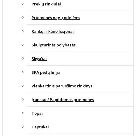
Prekių rinkiniai
Priemonės nagų odelėms
Rankų ir kūno losjonai
Skulptūrinės polybazės
Skysčiai
SPA pėdų linija
Vienkartinis paruošimo rinkinys
Įrankiai / Papildomos priemonės
Topai
Teptukai