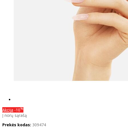
%
Akcija
-10
Į norų sąrašą
Prekės kodas:
309474