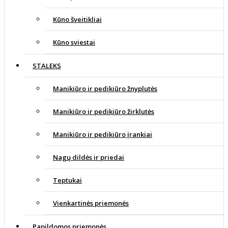
Kūno šveitikliai
Kūno sviestai
STALEKS
Manikiūro ir pedikiūro žnyplutės
Manikiūro ir pedikiūro žirklutės
Manikiūro ir pedikiūro įrankiai
Nagų dildės ir priedai
Teptukai
Vienkartinės priemonės
Papildomos priemonės