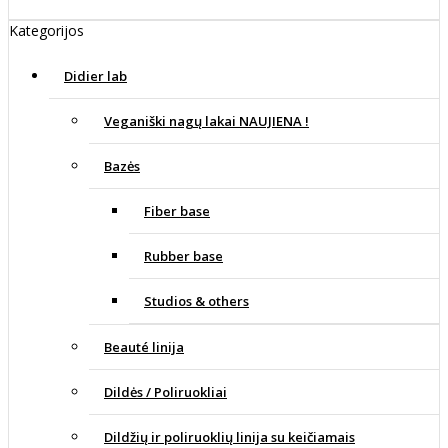
Kategorijos
Didier lab
Veganiški nagų lakai NAUJIENA !
Bazės
Fiber base
Rubber base
Studios & others
Beauté linija
Dildės / Poliruokliai
Dildžių ir poliruoklių linija su keičiamais