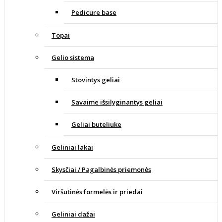
Pedicure base
Topai
Gelio sistema
Stovintys geliai
Savaime išsilyginantys geliai
Geliai buteliuke
Geliniai lakai
Skysčiai / Pagalbinės priemonės
Viršutinės formelės ir priedai
Geliniai dažai