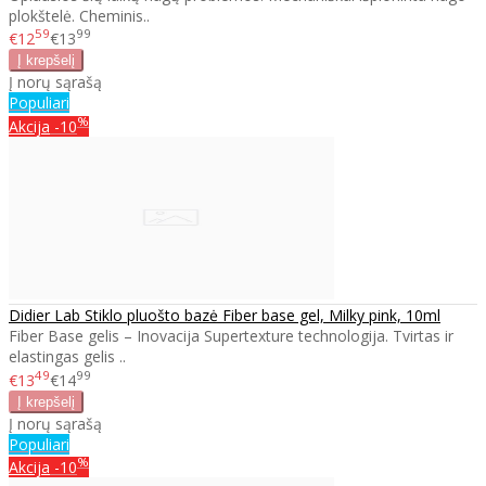
plokštelė. Cheminis..
59
99
€12
€13
Į norų sąrašą
Populiari
%
Akcija
-10
Didier Lab Stiklo pluošto bazė Fiber base gel, Milky pink, 10ml
Fiber Base gelis – Inovacija Supertexture technologija. Tvirtas ir
elastingas gelis ..
49
99
€13
€14
Į norų sąrašą
Populiari
%
Akcija
-10