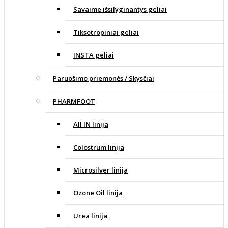
Savaime išsilyginantys geliai
Tiksotropiniai geliai
INSTA geliai
Paruošimo priemonės / Skysčiai
PHARMFOOT
All IN linija
Colostrum linija
Microsilver linija
Ozone Oil linija
Urea linija