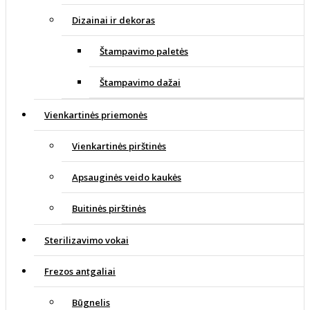
Dizainai ir dekoras
Štampavimo paletės
Štampavimo dažai
Vienkartinės priemonės
Vienkartinės pirštinės
Apsauginės veido kaukės
Buitinės pirštinės
Sterilizavimo vokai
Frezos antgaliai
Būgnelis