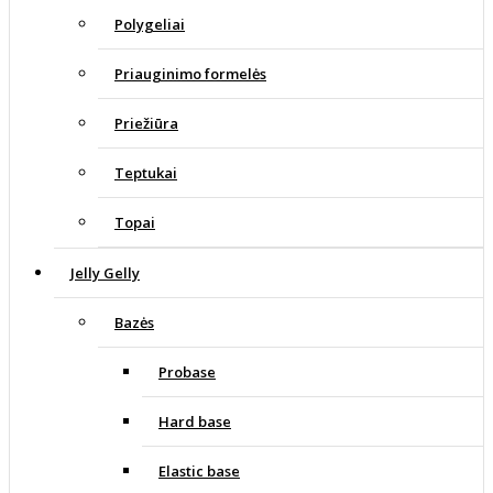
Polygeliai
Priauginimo formelės
Priežiūra
Teptukai
Topai
Jelly Gelly
Bazės
Probase
Hard base
Elastic base