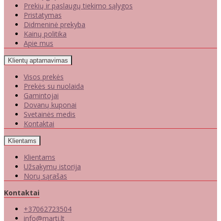
Prekių ir paslaugų tiekimo sąlygos
Pristatymas
Didmeninė prekyba
Kainų politika
Apie mus
Klientų aptarnavimas
Visos prekės
Prekės su nuolaida
Gamintojai
Dovanų kuponai
Svetainės medis
Kontaktai
Klientams
Klientams
Užsakymų istorija
Norų sąrašas
Kontaktai
+37062723504
info@marti.lt