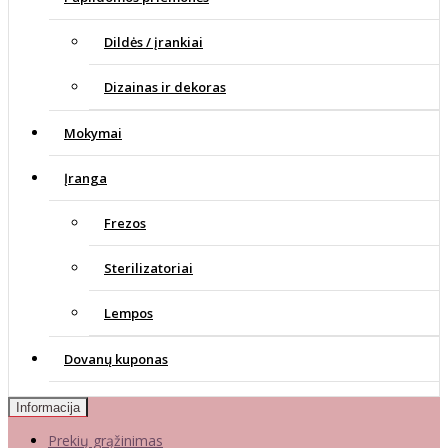
Dildės / įrankiai
Dizainas ir dekoras
Mokymai
Įranga
Frezos
Sterilizatoriai
Lempos
Dovanų kuponas
Informacija
Prekių grąžinimas