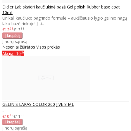
Didier Lab skaidri kaučiukinė bazė Gel polish Rubber base coat
10ml.
Unikali kaučiuko pagrindo formulė – aukščiausio lygio gelinio nagų
lako bazė rinkoje! Ji ti..
59
99
€12
€13
Į norų sąrašą
Neseniai žiūrėtos
Visos prekės
%
Akcija
-10
GELINIS LAKAS COLOR 260 JIVE 8 ML
..
79
99
€10
€11
Į norų sąrašą