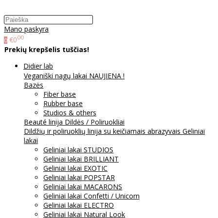
Mano paskyra
00
€0
0
Prekių krepšelis tuščias!
Didier lab
Veganiški nagų lakai NAUJIENA !
Bazės
Fiber base
Rubber base
Studios & others
Beauté linija
Dildės / Poliruokliai
Dildžių ir poliruoklių linija su keičiamais abrazyvais
Geliniai
lakai
Geliniai lakai STUDIOS
Geliniai lakai BRILLIANT
Geliniai lakai EXOTIC
Geliniai lakai POPSTAR
Geliniai lakai MACARONS
Geliniai lakai Confetti / Unicorn
Geliniai lakai ELECTRO
Geliniai lakai Natural Look