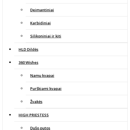
Deimantiniai
Karbidiniai
Silikoniniai ir kiti
HLD Dildės
360 Wishes
Namų kvapai
Purškiami kvapai
Žvakės
HIGH PRIESTESS
Dušo putos