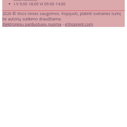
I-V 9.00-18.00 VI 09.00-14.00
2026 © Visos teisės saugomos. Kopijuoti, platinti svetainės turinį
be autorių sutikimo draudžiama.
Elektroninių parduotuvių nuoma
-
eShoprent.com