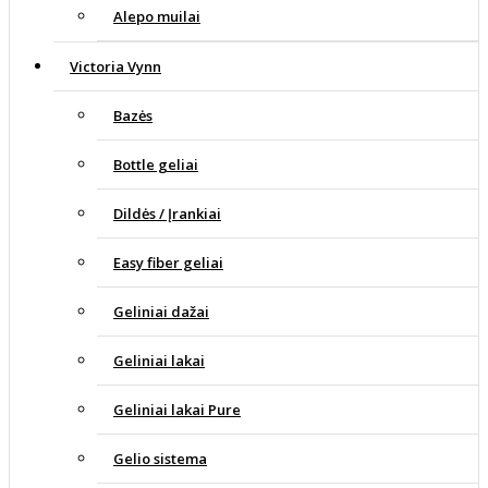
Alepo muilai
Victoria Vynn
Bazės
Bottle geliai
Dildės / Įrankiai
Easy fiber geliai
Geliniai dažai
Geliniai lakai
Geliniai lakai Pure
Gelio sistema