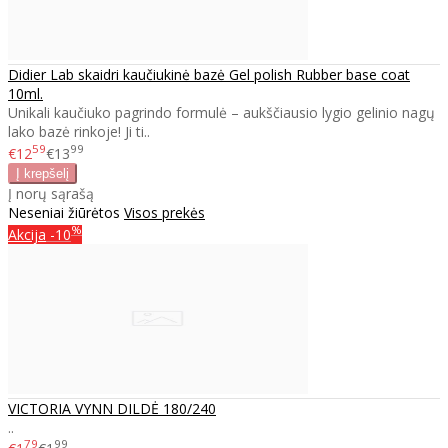
Didier Lab skaidri kaučiukinė bazė Gel polish Rubber base coat
10ml.
Unikali kaučiuko pagrindo formulė – aukščiausio lygio gelinio nagų
lako bazė rinkoje! Ji ti..
59
99
€12
€13
Į norų sąrašą
Neseniai žiūrėtos
Visos prekės
%
Akcija
-10
VICTORIA VYNN DILDĖ 180/240
..
79
99