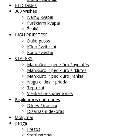
HLD Dildės
360 Wishes
Namų kvapai
Purškiami kvapai
Žvakės
HIGH PRIESTESS
Dušo putos
Kūno šveitikliai
Kūno sviestai
STALEKS
Manikiūro ir pedikiūro žnyplutės
Manikiūro ir pedikiūro žirklutės
Manikiūro ir pedikiūro įrankiai
Nagų dildės ir priedai
Teptukai
Vienkartinės priemonės
Papildomos priemonės
Dildės / įrankiai
Dizainas ir dekoras
Mokymai
Įranga
Frezos
Sterilizatoriai