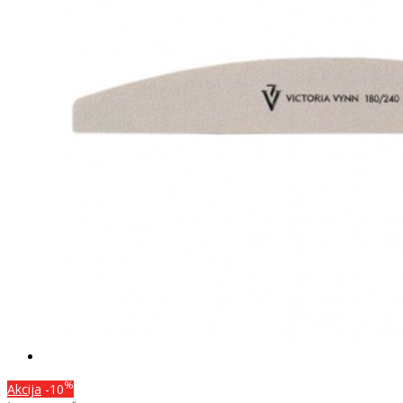
%
Akcija
-10