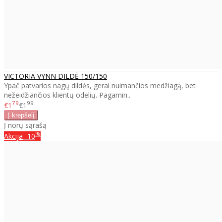
VICTORIA VYNN DILDĖ 150/150
Ypač patvarios nagų dildės, gerai nuimančios medžiagą, bet
nežeidžiančios klientų odelių. Pagamin..
79
99
€1
€1
Į norų sąrašą
%
Akcija
-10