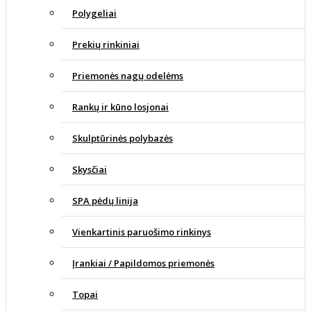
Polygeliai
Prekių rinkiniai
Priemonės nagų odelėms
Rankų ir kūno losjonai
Skulptūrinės polybazės
Skysčiai
SPA pėdų linija
Vienkartinis paruošimo rinkinys
Įrankiai / Papildomos priemonės
Topai