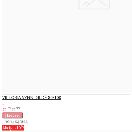
VICTORIA VYNN DILDĖ 80/100
..
79
99
€1
€1
Į norų sąrašą
%
Akcija
-10