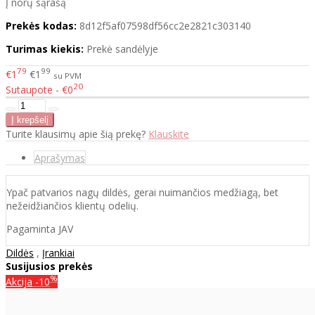
Į norų sąrašą
Prekės kodas:
8d12f5af07598df56cc2e2821c303140
Turimas kiekis:
Prekė sandėlyje
79
99
€1
€1
su PVM
20
Sutaupote - €0
Turite klausimų apie šią prekę?
Klauskite
Aprašymas
Ypač patvarios nagų dildės, gerai nuimančios medžiagą, bet
nežeidžiančios klientų odelių.
Pagaminta JAV
Dildės
,
Įrankiai
Susijusios prekės
%
Akcija
-10