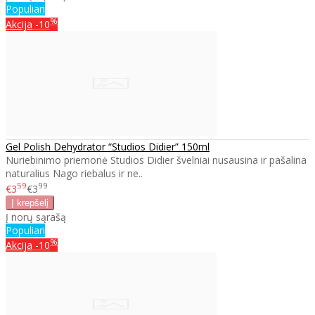
Populiari
%
Akcija
-10
Gel Polish Dehydrator “Studios Didier” 150ml
Nuriebinimo priemonė Studios Didier švelniai nusausina ir pašalina
naturalius Nago riebalus ir ne..
59
99
€3
€3
Į norų sąrašą
Populiari
%
Akcija
-10