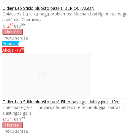
Didier Lab Stiklo pluošto bazė FIBER OCTAGON
Opiausios šių laikų nagų problemos: Mechaniškai išploninta nago
plokštelė. Cheminis..
59
99
€12
€13
Į norų sąrašą
Populiari
%
Akcija
-10
Didier Lab Stiklo pluošto bazė Fiber base gel, Milky pink, 10ml
Fiber Base gelis – Inovacija Supertexture technologija. Tvirtas ir
elastingas gelis ..
49
99
€13
€14
Į norų sąrašą