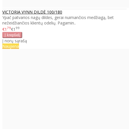
VICTORIA VYNN DILDĖ 100/180
Ypač patvarios nagų dildės, gerai nuimančios medžiagą, bet
nežeidžiančios klientų odelių. Pagamin..
79
99
€1
€1
Į norų sąrašą
Naujiena