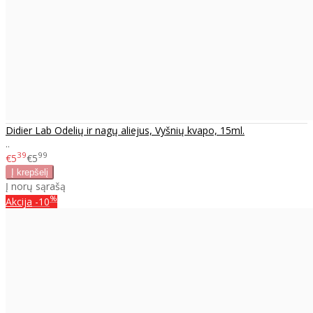
Didier Lab Odelių ir nagų aliejus, Vyšnių kvapo, 15ml.
..
39
99
€5
€5
Į norų sąrašą
%
Akcija
-10