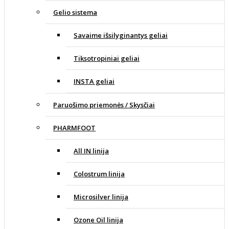
Gelio sistema
Savaime išsilyginantys geliai
Tiksotropiniai geliai
INSTA geliai
Paruošimo priemonės / Skysčiai
PHARMFOOT
All IN linija
Colostrum linija
Microsilver linija
Ozone Oil linija