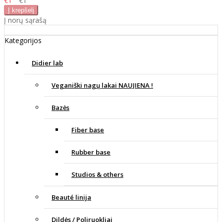
€1
€1
Į norų sąrašą
Kategorijos
Didier lab
Veganiški nagų lakai NAUJIENA !
Bazės
Fiber base
Rubber base
Studios & others
Beauté linija
Dildės / Poliruokliai