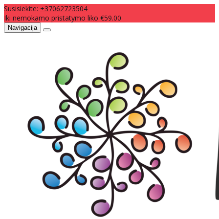
Susisiekite:
+37062723504
Iki nemokamo pristatymo liko €59.00
Navigacija