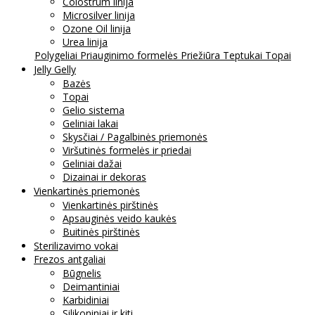
Colostrum linija
Microsilver linija
Ozone Oil linija
Urea linija
Polygeliai
Priauginimo formelės
Priežiūra
Teptukai
Topai
Jelly Gelly
Bazės
Topai
Gelio sistema
Geliniai lakai
Skysčiai / Pagalbinės priemonės
Viršutinės formelės ir priedai
Geliniai dažai
Dizainai ir dekoras
Vienkartinės priemonės
Vienkartinės pirštinės
Apsauginės veido kaukės
Buitinės pirštinės
Sterilizavimo vokai
Frezos antgaliai
Būgnelis
Deimantiniai
Karbidiniai
Silikoniniai ir kiti