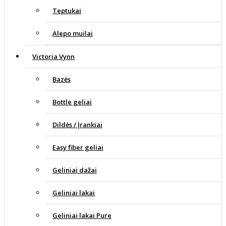
Teptukai
Alepo muilai
Victoria Vynn
Bazės
Bottle geliai
Dildės / Įrankiai
Easy fiber geliai
Geliniai dažai
Geliniai lakai
Geliniai lakai Pure