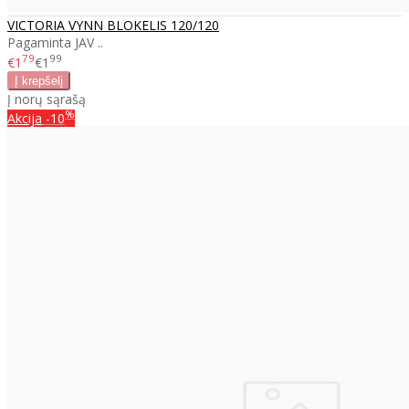
VICTORIA VYNN BLOKELIS 120/120
Pagaminta JAV ..
79
99
€1
€1
Į norų sąrašą
%
Akcija
-10