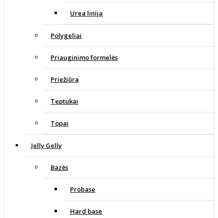
Urea linija
Polygeliai
Priauginimo formelės
Priežiūra
Teptukai
Topai
Jelly Gelly
Bazės
Probase
Hard base