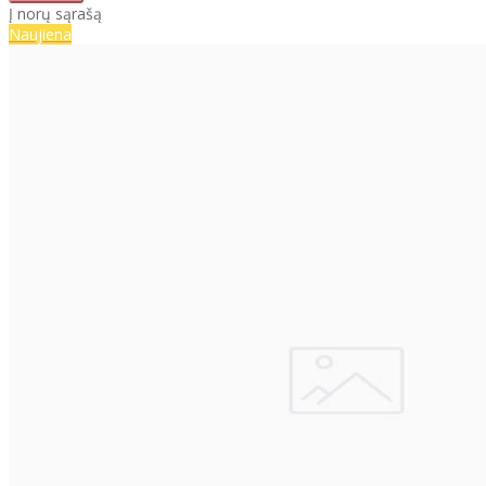
Į norų sąrašą
Naujiena