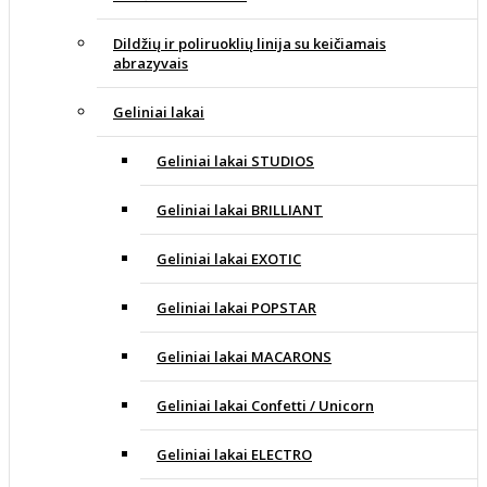
Dildžių ir poliruoklių linija su keičiamais
abrazyvais
Geliniai lakai
Geliniai lakai STUDIOS
Geliniai lakai BRILLIANT
Geliniai lakai EXOTIC
Geliniai lakai POPSTAR
Geliniai lakai MACARONS
Geliniai lakai Confetti / Unicorn
Geliniai lakai ELECTRO