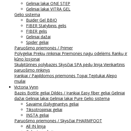
Geliniai lakai ONE STEP
Geliniai lakai VITRA GEL
Gelio sistema
Buider Gel BBIO
FIBER Statybinis gelis
FIBER gelis
Geliniai dažai
Spider geliai
Paruošimo priemonės / Primer
Polygeliai
Prekių rinkiniai
Priemonės nagų odelėms
Rankų ir
kūno losjonai
Skulptūrinės polybazės
Skysčiai
SPA pėdų linija
Vienkartinis
paruošimo rinkinys
Įrankiai / Papildomos priemonės
Topai
Teptukai
Alepo
muilai
Victoria Vynn
Bazės
Bottle geliai
Dildės / Įrankiai
Easy fiber geliai
Geliniai
dažai
Geliniai lakai
Geliniai lakai Pure
Gelio sistema
Savaime išsilyginantys geliai
Tiksotropiniai geliai
INSTA geliai
Paruošimo priemonės / Skysčiai
PHARMFOOT
All IN linija