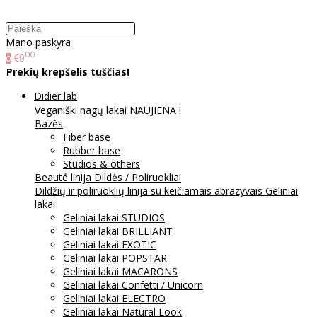
Mano paskyra
00
€0
0
Prekių krepšelis tuščias!
Didier lab
Veganiški nagų lakai NAUJIENA !
Bazės
Fiber base
Rubber base
Studios & others
Beauté linija
Dildės / Poliruokliai
Dildžių ir poliruoklių linija su keičiamais abrazyvais
Geliniai
lakai
Geliniai lakai STUDIOS
Geliniai lakai BRILLIANT
Geliniai lakai EXOTIC
Geliniai lakai POPSTAR
Geliniai lakai MACARONS
Geliniai lakai Confetti / Unicorn
Geliniai lakai ELECTRO
Geliniai lakai Natural Look