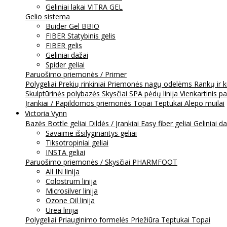
Geliniai lakai VITRA GEL
Gelio sistema
Buider Gel BBIO
FIBER Statybinis gelis
FIBER gelis
Geliniai dažai
Spider geliai
Paruošimo priemonės / Primer
Polygeliai
Prekių rinkiniai
Priemonės nagų odelėms
Rankų ir 
Skulptūrinės polybazės
Skysčiai
SPA pėdų linija
Vienkartinis p
Įrankiai / Papildomos priemonės
Topai
Teptukai
Alepo muilai
Victoria Vynn
Bazės
Bottle geliai
Dildės / Įrankiai
Easy fiber geliai
Geliniai d
Savaime išsilyginantys geliai
Tiksotropiniai geliai
INSTA geliai
Paruošimo priemonės / Skysčiai
PHARMFOOT
All IN linija
Colostrum linija
Microsilver linija
Ozone Oil linija
Urea linija
Polygeliai
Priauginimo formelės
Priežiūra
Teptukai
Topai