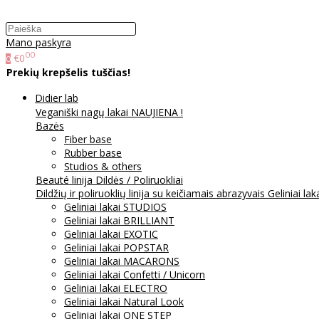
Mano paskyra
00
€0
0
Prekių krepšelis tuščias!
Didier lab
Veganiški nagų lakai NAUJIENA !
Bazės
Fiber base
Rubber base
Studios & others
Beauté linija
Dildės / Poliruokliai
Dildžių ir poliruoklių linija su keičiamais abrazyvais
Geliniai lak
Geliniai lakai STUDIOS
Geliniai lakai BRILLIANT
Geliniai lakai EXOTIC
Geliniai lakai POPSTAR
Geliniai lakai MACARONS
Geliniai lakai Confetti / Unicorn
Geliniai lakai ELECTRO
Geliniai lakai Natural Look
Geliniai lakai ONE STEP