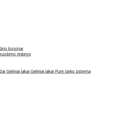
kūno losjonai
aruošimo rinkinys
ažai
Geliniai lakai
Geliniai lakai Pure
Gelio sistema