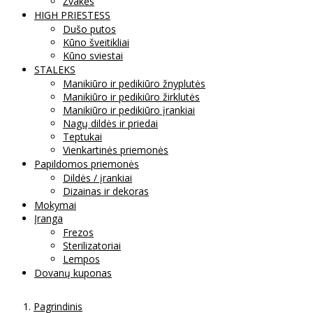
Žvakės
HIGH PRIESTESS
Dušo putos
Kūno šveitikliai
Kūno sviestai
STALEKS
Manikiūro ir pedikiūro žnyplutės
Manikiūro ir pedikiūro žirklutės
Manikiūro ir pedikiūro įrankiai
Nagų dildės ir priedai
Teptukai
Vienkartinės priemonės
Papildomos priemonės
Dildės / įrankiai
Dizainas ir dekoras
Mokymai
Įranga
Frezos
Sterilizatoriai
Lempos
Dovanų kuponas
Pagrindinis