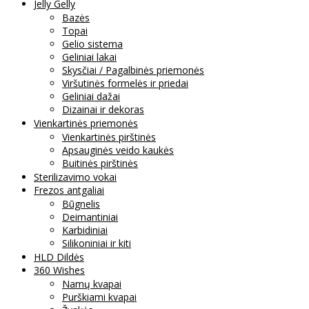
Jelly Gelly
Bazės
Topai
Gelio sistema
Geliniai lakai
Skysčiai / Pagalbinės priemonės
Viršutinės formelės ir priedai
Geliniai dažai
Dizainai ir dekoras
Vienkartinės priemonės
Vienkartinės pirštinės
Apsauginės veido kaukės
Buitinės pirštinės
Sterilizavimo vokai
Frezos antgaliai
Būgnelis
Deimantiniai
Karbidiniai
Silikoniniai ir kiti
HLD Dildės
360 Wishes
Namų kvapai
Purškiami kvapai