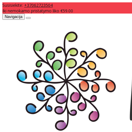
Susisiekite:
+37062723504
Iki nemokamo pristatymo liko €59.00
Navigacija