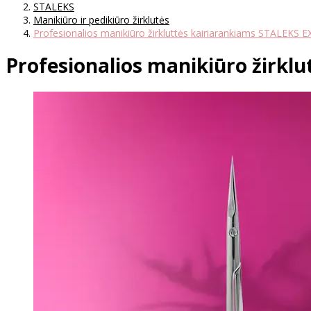
STALEKS
Manikiūro ir pedikiūro žirklutės
Profesionalios manikiūro žirkluttės kairiarankiams STALEKS 
Profesionalios manikiūro žirkl