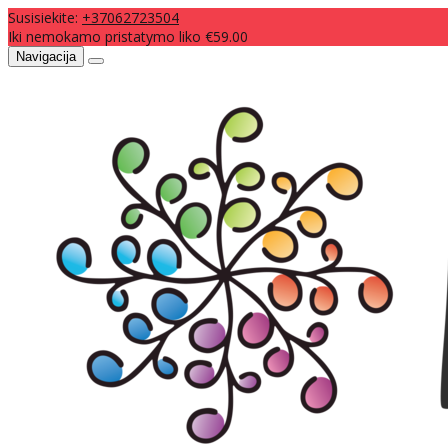
Susisiekite:
+37062723504
Iki nemokamo pristatymo liko €59.00
Navigacija