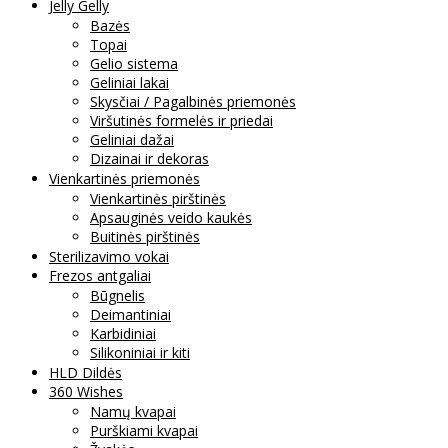
Jelly Gelly
Bazės
Topai
Gelio sistema
Geliniai lakai
Skysčiai / Pagalbinės priemonės
Viršutinės formelės ir priedai
Geliniai dažai
Dizainai ir dekoras
Vienkartinės priemonės
Vienkartinės pirštinės
Apsauginės veido kaukės
Buitinės pirštinės
Sterilizavimo vokai
Frezos antgaliai
Būgnelis
Deimantiniai
Karbidiniai
Silikoniniai ir kiti
HLD Dildės
360 Wishes
Namų kvapai
Purškiami kvapai