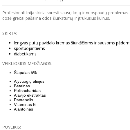
Profesionali linija skirta spręsti sausų kojų ir nuospaudų problemas. 
dozė greitai pašalina odos šiurkštumą ir įtrūkusius kulnus.
SKIRTA:
lengvas putų pavidalo kremas šiurkščioms ir sausoms pėdom
sportuojantiems
diabetikams
VEIKLIOSIOS MEDŽIAGOS:
Šlapalas 5%
Alyvuogių aliejus
Betainas
Polisacharidas
Alavijo ekstraktas
Pantenolis
Vitaminas E
Alantoinas
POVEIKIS: