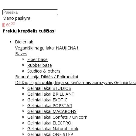
Mano paskyra
00
€0
0
Prekių krepšelis tuščias!
Didier lab
Veganiški nagų lakai NAUJIENA !
Bazės
Fiber base
Rubber base
Studios & others
Beauté linija
Dildės / Poliruokliai
Dildžių ir poliruoklių linija su keičiamais abrazyvais
Geliniai lak
Geliniai lakai STUDIOS
Geliniai lakai BRILLIANT
Geliniai lakai EXOTIC
Geliniai lakai POPSTAR
Geliniai lakai MACARONS
Geliniai lakai Confetti / Unicorn
Geliniai lakai ELECTRO
Geliniai lakai Natural Look
Geliniai lakai ONE STEP