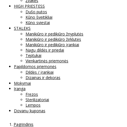
Žvakės
HIGH PRIESTESS
Dušo putos
Kūno šveitikliai
Kūno sviestai
STALEKS
Manikiūro ir pedikiūro žnyplutės
Manikiūro ir pedikiūro žirklutės
Manikiūro ir pedikiūro įrankiai
Nagų dildės ir priedai
Teptukai
Vienkartinės priemonės
Papildomos priemonės
Dildės / įrankiai
Dizainas ir dekoras
Mokymai
Įranga
Frezos
Sterilizatoriai
Lempos
Dovanų kuponas
Pagrindinis