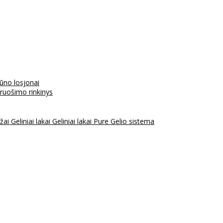
kūno losjonai
aruošimo rinkinys
ažai
Geliniai lakai
Geliniai lakai Pure
Gelio sistema