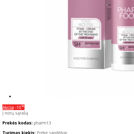
%
Akcija
-10
Į norų sąrašą
Prekės kodas:
pharm13
Turimas kiekis:
Prekė sandėlyje