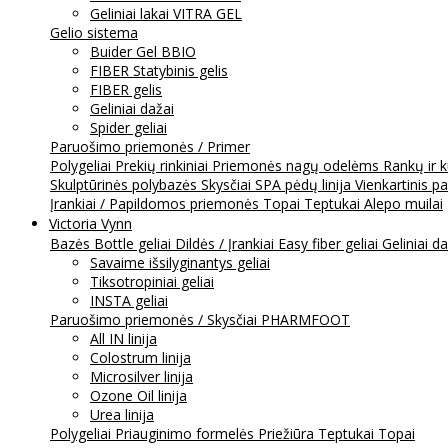
Geliniai lakai VITRA GEL
Gelio sistema
Buider Gel BBIO
FIBER Statybinis gelis
FIBER gelis
Geliniai dažai
Spider geliai
Paruošimo priemonės / Primer
Polygeliai
Prekių rinkiniai
Priemonės nagų odelėms
Rankų ir 
Skulptūrinės polybazės
Skysčiai
SPA pėdų linija
Vienkartinis p
Įrankiai / Papildomos priemonės
Topai
Teptukai
Alepo muilai
Victoria Vynn
Bazės
Bottle geliai
Dildės / Įrankiai
Easy fiber geliai
Geliniai d
Savaime išsilyginantys geliai
Tiksotropiniai geliai
INSTA geliai
Paruošimo priemonės / Skysčiai
PHARMFOOT
All IN linija
Colostrum linija
Microsilver linija
Ozone Oil linija
Urea linija
Polygeliai
Priauginimo formelės
Priežiūra
Teptukai
Topai