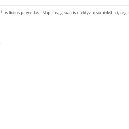
Šios linijos pagrindas - šlapalas, gebantis efektyviai suminkštinti, reg
s