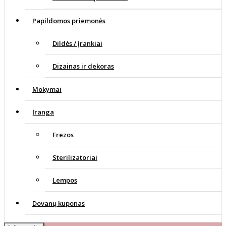
Papildomos priemonės
Dildės / įrankiai
Dizainas ir dekoras
Mokymai
Įranga
Frezos
Sterilizatoriai
Lempos
Dovanų kuponas