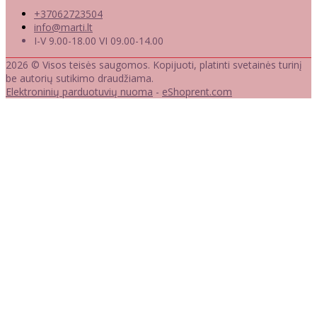
+37062723504
info@marti.lt
I-V 9.00-18.00 VI 09.00-14.00
2026 © Visos teisės saugomos. Kopijuoti, platinti svetainės turinį
be autorių sutikimo draudžiama.
Elektroninių parduotuvių nuoma
-
eShoprent.com