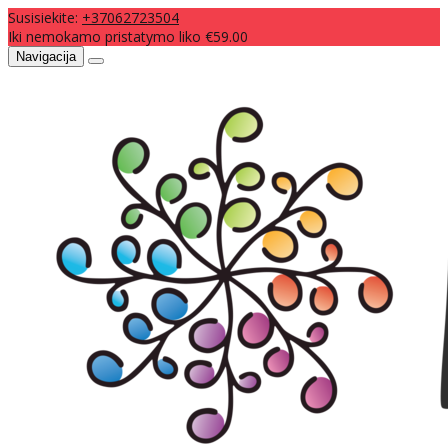
Susisiekite:
+37062723504
Iki nemokamo pristatymo liko €59.00
Navigacija