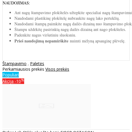
NAUDOJIMAS:
Ant nagų štampavimo plokštelės užtepkite specialiai nagų štampavimui 
Naudodami plastikinę plokštelę nubraukite nagų lako perteklių.
Naudodami štampą paimkite nagų dailės dizainą nuo štampavimo plokš
Štampu uždėkitę pasirinktą nagų dailės dizainą ant nago plokšteles.
Padenkite nagus viršutiniu sluoksniu.
Prieš naudojimą nepamirškite
nuimti mėlyną apsauginę plėvelę.
Štampavimo
,
Paletės
Perkamiausios prekės
Visos prekės
Populiari
%
Akcija
-10