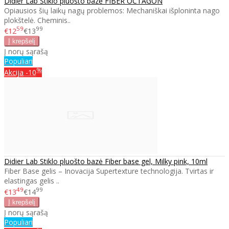
Didier Lab Stiklo pluošto bazė FIBER OCTAGON
Opiausios šių laikų nagų problemos: Mechaniškai išploninta nago
plokštelė. Cheminis..
59
99
€12
€13
Į norų sąrašą
Populiari
%
Akcija
-10
Didier Lab Stiklo pluošto bazė Fiber base gel, Milky pink, 10ml
Fiber Base gelis – Inovacija Supertexture technologija. Tvirtas ir
elastingas gelis ..
49
99
€13
€14
Į norų sąrašą
Populiari