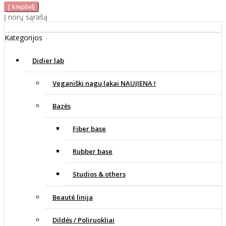
Į norų sąrašą
Kategorijos
Didier lab
Veganiški nagų lakai NAUJIENA !
Bazės
Fiber base
Rubber base
Studios & others
Beauté linija
Dildės / Poliruokliai