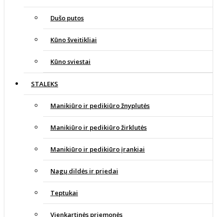
Dušo putos
Kūno šveitikliai
Kūno sviestai
STALEKS
Manikiūro ir pedikiūro žnyplutės
Manikiūro ir pedikiūro žirklutės
Manikiūro ir pedikiūro įrankiai
Nagų dildės ir priedai
Teptukai
Vienkartinės priemonės