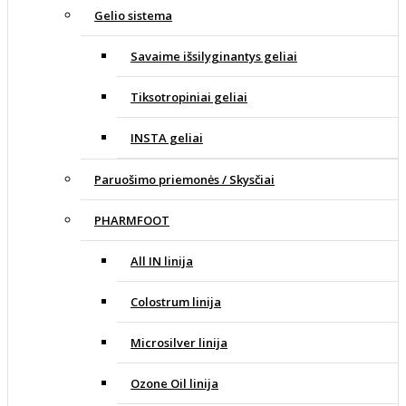
Gelio sistema
Savaime išsilyginantys geliai
Tiksotropiniai geliai
INSTA geliai
Paruošimo priemonės / Skysčiai
PHARMFOOT
All IN linija
Colostrum linija
Microsilver linija
Ozone Oil linija