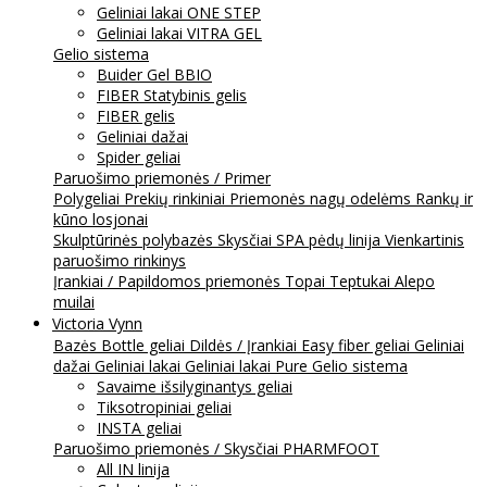
Geliniai lakai ONE STEP
Geliniai lakai VITRA GEL
Gelio sistema
Buider Gel BBIO
FIBER Statybinis gelis
FIBER gelis
Geliniai dažai
Spider geliai
Paruošimo priemonės / Primer
Polygeliai
Prekių rinkiniai
Priemonės nagų odelėms
Rankų ir
kūno losjonai
Skulptūrinės polybazės
Skysčiai
SPA pėdų linija
Vienkartinis
paruošimo rinkinys
Įrankiai / Papildomos priemonės
Topai
Teptukai
Alepo
muilai
Victoria Vynn
Bazės
Bottle geliai
Dildės / Įrankiai
Easy fiber geliai
Geliniai
dažai
Geliniai lakai
Geliniai lakai Pure
Gelio sistema
Savaime išsilyginantys geliai
Tiksotropiniai geliai
INSTA geliai
Paruošimo priemonės / Skysčiai
PHARMFOOT
All IN linija