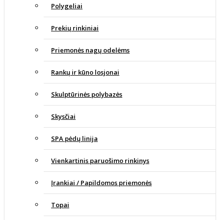
Polygeliai
Prekių rinkiniai
Priemonės nagų odelėms
Rankų ir kūno losjonai
Skulptūrinės polybazės
Skysčiai
SPA pėdų linija
Vienkartinis paruošimo rinkinys
Įrankiai / Papildomos priemonės
Topai