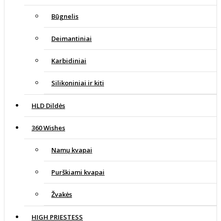
Būgnelis
Deimantiniai
Karbidiniai
Silikoniniai ir kiti
HLD Dildės
360 Wishes
Namų kvapai
Purškiami kvapai
Žvakės
HIGH PRIESTESS