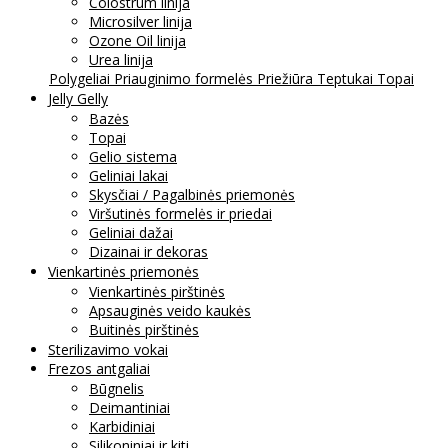
Colostrum linija
Microsilver linija
Ozone Oil linija
Urea linija
Polygeliai
Priauginimo formelės
Priežiūra
Teptukai
Topai
Jelly Gelly
Bazės
Topai
Gelio sistema
Geliniai lakai
Skysčiai / Pagalbinės priemonės
Viršutinės formelės ir priedai
Geliniai dažai
Dizainai ir dekoras
Vienkartinės priemonės
Vienkartinės pirštinės
Apsauginės veido kaukės
Buitinės pirštinės
Sterilizavimo vokai
Frezos antgaliai
Būgnelis
Deimantiniai
Karbidiniai
Silikoniniai ir kiti