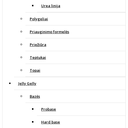
Urea linija
Polygeliai
Priauginimo formelės
Priežiūra
Teptukai
Topai
Jelly Gelly
Bazės
Probase
Hard base