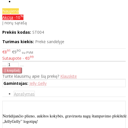
Naujiena
%
Akcija
-10
Į norų sąrašą
Prekės kodas:
ST004
Turimas kiekis:
Prekė sandėlyje
91
90
€8
€9
su PVM
99
Sutaupote - €0
Turite klausimų apie šią prekę?
Klauskite
Gamintojas:
Jelly Gelly
Aprašymas
Nerūdijančio plieno, aukštos kokybės, graviruota nagų štampavimo plokštelė ski
„JellyGelly” logotipą!