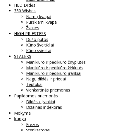
HLD Dildės
360 Wishes
Namų kvapai
Purškiami kvapai
Žvakės
HIGH PRIESTESS
Dušo putos
Kūno šveitikliai
Kūno sviestai
STALEKS
Manikiūro ir pedikiūro žnyplutės
Manikiūro ir pedikiūro žirklutės
Manikiūro ir pedikiūro įrankiai
Nagų dildės ir priedai
Teptukai
Vienkartinės priemonės
Papildomos priemonės
Dildės / įrankiai
Dizainas ir dekoras
Mokymai
Įranga
Frezos
Sterilizatoriai