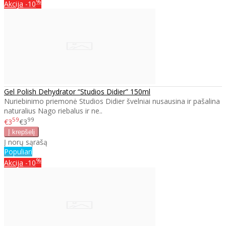
%
Akcija
-10
Gel Polish Dehydrator “Studios Didier” 150ml
Nuriebinimo priemonė Studios Didier švelniai nusausina ir pašalina
naturalius Nago riebalus ir ne..
59
99
€3
€3
Į norų sąrašą
Populiari
%
Akcija
-10