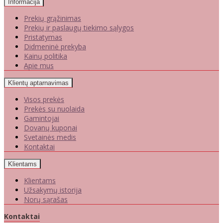
Informacija
Prekių grąžinimas
Prekių ir paslaugų tiekimo sąlygos
Pristatymas
Didmeninė prekyba
Kainų politika
Apie mus
Klientų aptarnavimas
Visos prekės
Prekės su nuolaida
Gamintojai
Dovanų kuponai
Svetainės medis
Kontaktai
Klientams
Klientams
Užsakymų istorija
Norų sąrašas
Kontaktai