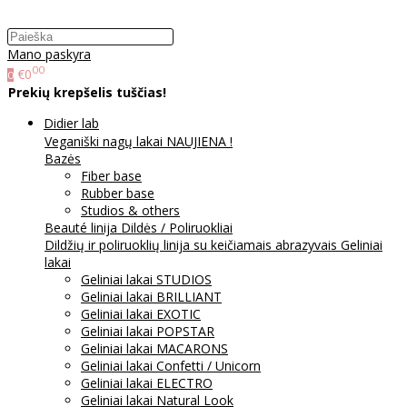
Mano paskyra
00
€0
0
Prekių krepšelis tuščias!
Didier lab
Veganiški nagų lakai NAUJIENA !
Bazės
Fiber base
Rubber base
Studios & others
Beauté linija
Dildės / Poliruokliai
Dildžių ir poliruoklių linija su keičiamais abrazyvais
Geliniai
lakai
Geliniai lakai STUDIOS
Geliniai lakai BRILLIANT
Geliniai lakai EXOTIC
Geliniai lakai POPSTAR
Geliniai lakai MACARONS
Geliniai lakai Confetti / Unicorn
Geliniai lakai ELECTRO
Geliniai lakai Natural Look