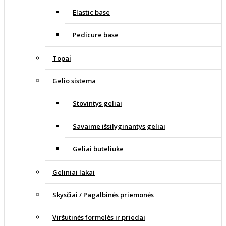
Elastic base
Pedicure base
Topai
Gelio sistema
Stovintys geliai
Savaime išsilyginantys geliai
Geliai buteliuke
Geliniai lakai
Skysčiai / Pagalbinės priemonės
Viršutinės formelės ir priedai