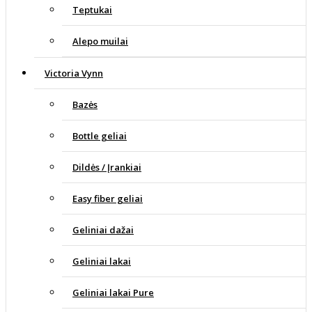
Teptukai
Alepo muilai
Victoria Vynn
Bazės
Bottle geliai
Dildės / Įrankiai
Easy fiber geliai
Geliniai dažai
Geliniai lakai
Geliniai lakai Pure