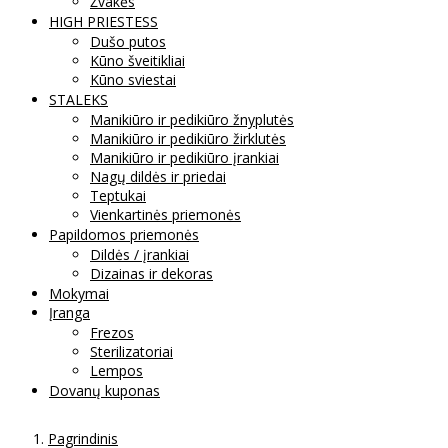
Žvakės
HIGH PRIESTESS
Dušo putos
Kūno šveitikliai
Kūno sviestai
STALEKS
Manikiūro ir pedikiūro žnyplutės
Manikiūro ir pedikiūro žirklutės
Manikiūro ir pedikiūro įrankiai
Nagų dildės ir priedai
Teptukai
Vienkartinės priemonės
Papildomos priemonės
Dildės / įrankiai
Dizainas ir dekoras
Mokymai
Įranga
Frezos
Sterilizatoriai
Lempos
Dovanų kuponas
Pagrindinis