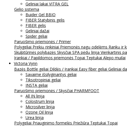
Geliniai lakai VITRA GEL
Gelio sistema
Buider Gel BBIO
FIBER Statybinis gelis
FIBER gelis
Geliniai dažai
Spider geliai
Paruošimo priemonės / Primer
Polygeliai
Prekių rinkiniai
Priemonės nagų odelėms
Rankų ir 
Skulptūrinės polybazės
Skysčiai
SPA pėdų linija
Vienkartinis p
Įrankiai / Papildomos priemonės
Topai
Teptukai
Alepo muilai
Victoria Vynn
Bazės
Bottle geliai
Dildės / Įrankiai
Easy fiber geliai
Geliniai d
Savaime išsilyginantys geliai
Tiksotropiniai geliai
INSTA geliai
Paruošimo priemonės / Skysčiai
PHARMFOOT
All IN linija
Colostrum linija
Microsilver linija
Ozone Oil linija
Urea linija
Polygeliai
Priauginimo formelės
Priežiūra
Teptukai
Topai