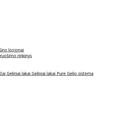
kūno losjonai
aruošimo rinkinys
ažai
Geliniai lakai
Geliniai lakai Pure
Gelio sistema