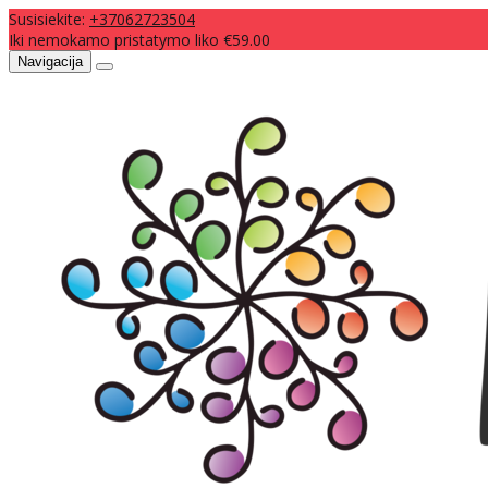
Susisiekite:
+37062723504
Iki nemokamo pristatymo liko €59.00
Navigacija