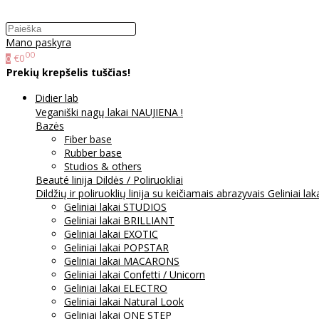
Mano paskyra
00
€0
0
Prekių krepšelis tuščias!
Didier lab
Veganiški nagų lakai NAUJIENA !
Bazės
Fiber base
Rubber base
Studios & others
Beauté linija
Dildės / Poliruokliai
Dildžių ir poliruoklių linija su keičiamais abrazyvais
Geliniai lak
Geliniai lakai STUDIOS
Geliniai lakai BRILLIANT
Geliniai lakai EXOTIC
Geliniai lakai POPSTAR
Geliniai lakai MACARONS
Geliniai lakai Confetti / Unicorn
Geliniai lakai ELECTRO
Geliniai lakai Natural Look
Geliniai lakai ONE STEP