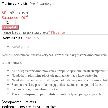
Turimas kiekis:
Prekė sandėlyje
91
90
€8
€9
su PVM
99
Sutaupote - €0
Turite klausimų apie šią prekę?
Klauskite
Gamintojas:
Jelly Gelly
Aprašymas
Nerūdijančio plieno, aukštos kokybės, graviruota nagų štampavimo plokštelė skir
NAUDOJIMAS:
Ant nagų štampavimo plokštelės užtepkite specialiai nagų štampavimui 
Naudodami plastikinę plokštelę nubraukite nagų lako perteklių.
Naudodami štampą paimkite nagų dailės dizainą nuo štampavimo plokš
Štampu uždėkitę pasirinktą nagų dailės dizainą ant nago plokšteles.
Padenkite nagus viršutiniu sluoksniu.
Prieš naudojimą nepamirškite
nuimti mėlyną apsauginę plėvelę.
Štampavimo
,
Paletės
Perkamiausios prekės
Visos prekės