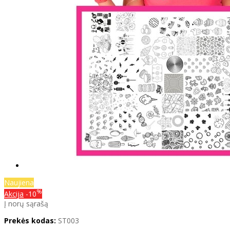
Naujiena
%
Akcija
-10
Į norų sąrašą
Prekės kodas:
ST003