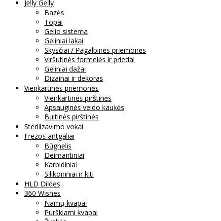
Jelly Gelly
Bazės
Topai
Gelio sistema
Geliniai lakai
Skysčiai / Pagalbinės priemonės
Viršutinės formelės ir priedai
Geliniai dažai
Dizainai ir dekoras
Vienkartinės priemonės
Vienkartinės pirštinės
Apsauginės veido kaukės
Buitinės pirštinės
Sterilizavimo vokai
Frezos antgaliai
Būgnelis
Deimantiniai
Karbidiniai
Silikoniniai ir kiti
HLD Dildės
360 Wishes
Namų kvapai
Purškiami kvapai