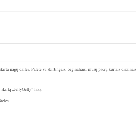
ta nagų dailei. Paletė su skirtingais, orginaliais, mūsų pačių kurtais dizainais
skirtą „JellyGelly” laką.
telės.