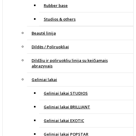
Rubber base
Studios & others
Beauté linija
Dildės / Poliruokliai
Dildžių ir poliruoklių linija su keičiamais
abrazyvais
Geliniai lakai
Geliniai lakai STUDIOS
Geliniai lakai BRILLIANT
Geliniai lakai EXOTIC
Geliniai lakai POPSTAR