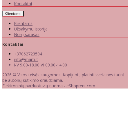
Kontaktai
Klientams
Klientams
Užsakymų istorija
Norų sąrašas
Kontaktai
+37062723504
info@marti.lt
I-V 9.00-18.00 VI 09.00-14.00
2026 © Visos teisės saugomos. Kopijuoti, platinti svetainės turinį
be autorių sutikimo draudžiama.
Elektroninių parduotuvių nuoma
-
eShoprent.com