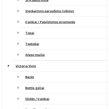
SPA pėdų linija
Vienkartinis paruošimo rinkinys
Įrankiai / Papildomos priemonės
Topai
Teptukai
Alepo muilai
Victoria Vynn
Bazės
Bottle geliai
Dildės / Įrankiai