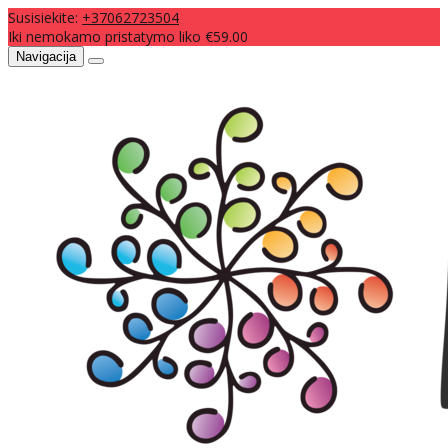
Susisiekite:
+37062723504
Iki nemokamo pristatymo liko €59.00
Navigacija