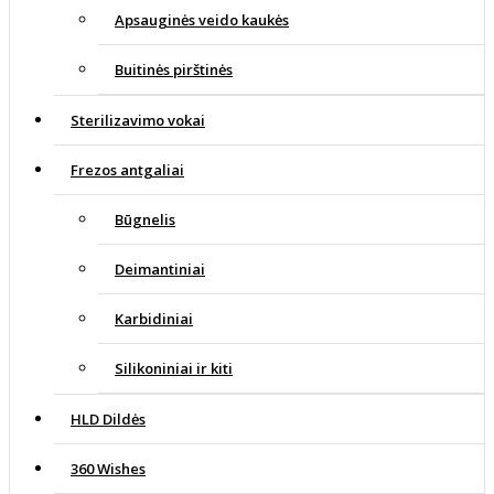
Apsauginės veido kaukės
Buitinės pirštinės
Sterilizavimo vokai
Frezos antgaliai
Būgnelis
Deimantiniai
Karbidiniai
Silikoniniai ir kiti
HLD Dildės
360 Wishes