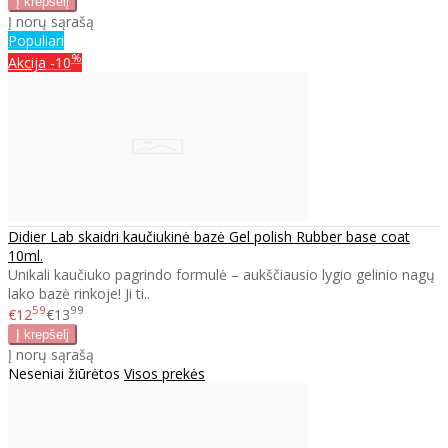
Į norų sąrašą
Populiari
%
Akcija
-10
Didier Lab skaidri kaučiukinė bazė Gel polish Rubber base coat
10ml.
Unikali kaučiuko pagrindo formulė – aukščiausio lygio gelinio nagų
lako bazė rinkoje! Ji ti..
59
99
€12
€13
Į norų sąrašą
Neseniai žiūrėtos
Visos prekės