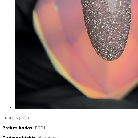
Į norų sąrašą
Prekės kodas:
FGP1
Turimas kiekis:
Išparduota