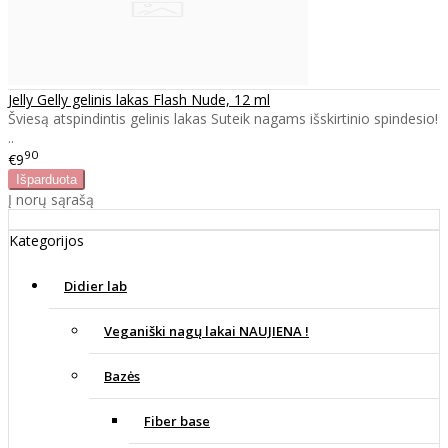
Jelly Gelly gelinis lakas Flash Nude, 12 ml
Šviesą atspindintis gelinis lakas Suteik nagams išskirtinio spindesio!
..
90
€9
Į norų sąrašą
Kategorijos
Didier lab
Veganiški nagų lakai NAUJIENA !
Bazės
Fiber base