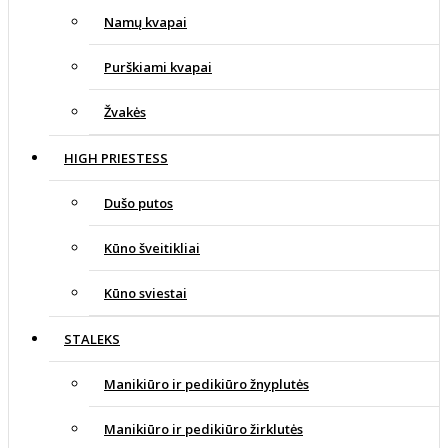
Namų kvapai
Purškiami kvapai
Žvakės
HIGH PRIESTESS
Dušo putos
Kūno šveitikliai
Kūno sviestai
STALEKS
Manikiūro ir pedikiūro žnyplutės
Manikiūro ir pedikiūro žirklutės