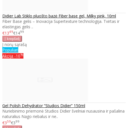
Didier Lab Stiklo pluošto bazė Fiber base gel, Milky pink, 10ml
Fiber Base gelis – Inovacija Supertexture technologija. Tvirtas ir
elastingas gelis ..
49
99
€13
€14
Į norų sąrašą
Populiari
%
Akcija
-10
Gel Polish Dehydrator “Studios Didier” 150ml
Nuriebinimo priemonė Studios Didier švelniai nusausina ir pašalina
naturalius Nago riebalus ir ne..
59
99
€3
€3