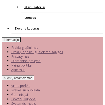
Sterilizatoriai
Lempos
Dovanų kuponas
Informacija
Prekių grąžinimas
Prekių ir paslaugų tiekimo sąlygos
Pristatymas
Didmeninė prekyba
Kainų politika
Apie mus
Klientų aptarnavimas
Visos prekės
Prekės su nuolaida
Gamintojai
Dovanų kuponai
Svetainės medis