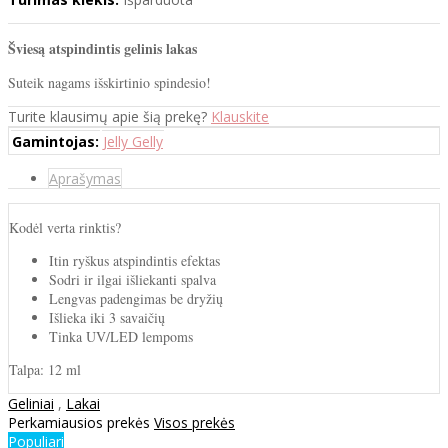
Šviesą atspindintis gelinis lakas
Suteik nagams išskirtinio spindesio!
Turite klausimų apie šią prekę?
Klauskite
Gamintojas:
Jelly Gelly
Aprašymas
Kodėl verta rinktis?
Itin ryškus atspindintis efektas
Sodri ir ilgai išliekanti spalva
Lengvas padengimas be dryžių
Išlieka iki 3 savaičių
Tinka UV/LED lempoms
Talpa: 12 ml
Geliniai
,
Lakai
Perkamiausios prekės
Visos prekės
Populiari