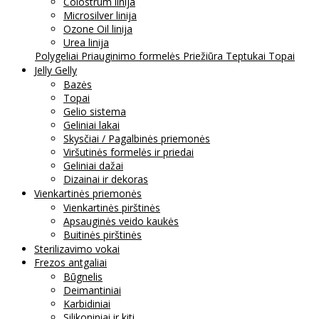
Colostrum linija
Microsilver linija
Ozone Oil linija
Urea linija
Polygeliai
Priauginimo formelės
Priežiūra
Teptukai
Topai
Jelly Gelly
Bazės
Topai
Gelio sistema
Geliniai lakai
Skysčiai / Pagalbinės priemonės
Viršutinės formelės ir priedai
Geliniai dažai
Dizainai ir dekoras
Vienkartinės priemonės
Vienkartinės pirštinės
Apsauginės veido kaukės
Buitinės pirštinės
Sterilizavimo vokai
Frezos antgaliai
Būgnelis
Deimantiniai
Karbidiniai
Silikoniniai ir kiti