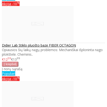
%
Akcija
-10
Didier Lab Stiklo pluošto bazė FIBER OCTAGON
Opiausios šių laikų nagų problemos: Mechaniškai išploninta nago
plokštelė. Cheminis..
59
99
€12
€13
Į norų sąrašą
Populiari
%
Akcija
-10