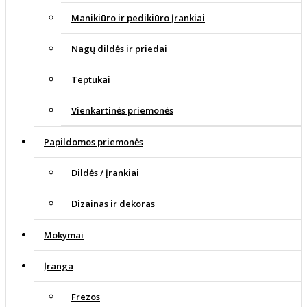
Manikiūro ir pedikiūro įrankiai
Nagų dildės ir priedai
Teptukai
Vienkartinės priemonės
Papildomos priemonės
Dildės / įrankiai
Dizainas ir dekoras
Mokymai
Įranga
Frezos