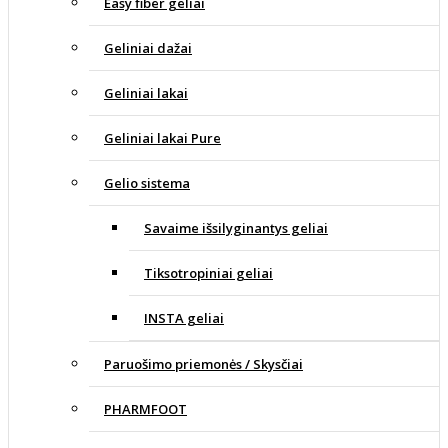
Easy fiber geliai
Geliniai dažai
Geliniai lakai
Geliniai lakai Pure
Gelio sistema
Savaime išsilyginantys geliai
Tiksotropiniai geliai
INSTA geliai
Paruošimo priemonės / Skysčiai
PHARMFOOT