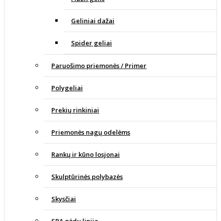
Geliniai dažai
Spider geliai
Paruošimo priemonės / Primer
Polygeliai
Prekių rinkiniai
Priemonės nagų odelėms
Rankų ir kūno losjonai
Skulptūrinės polybazės
Skysčiai