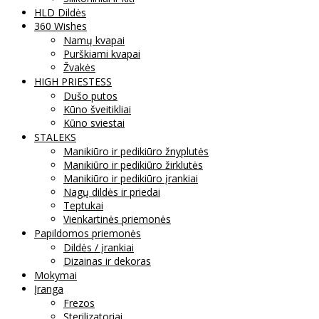
HLD Dildės
360 Wishes
Namų kvapai
Purškiami kvapai
Žvakės
HIGH PRIESTESS
Dušo putos
Kūno šveitikliai
Kūno sviestai
STALEKS
Manikiūro ir pedikiūro žnyplutės
Manikiūro ir pedikiūro žirklutės
Manikiūro ir pedikiūro įrankiai
Nagų dildės ir priedai
Teptukai
Vienkartinės priemonės
Papildomos priemonės
Dildės / įrankiai
Dizainas ir dekoras
Mokymai
Įranga
Frezos
Sterilizatoriai