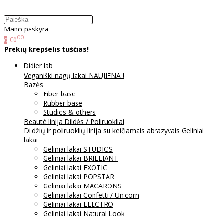
Mano paskyra
00
€0
0
Prekių krepšelis tuščias!
Didier lab
Veganiški nagų lakai NAUJIENA !
Bazės
Fiber base
Rubber base
Studios & others
Beauté linija
Dildės / Poliruokliai
Dildžių ir poliruoklių linija su keičiamais abrazyvais
Geliniai
lakai
Geliniai lakai STUDIOS
Geliniai lakai BRILLIANT
Geliniai lakai EXOTIC
Geliniai lakai POPSTAR
Geliniai lakai MACARONS
Geliniai lakai Confetti / Unicorn
Geliniai lakai ELECTRO
Geliniai lakai Natural Look