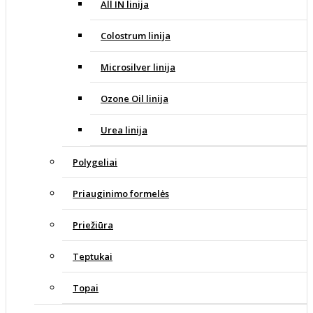
All IN linija
Colostrum linija
Microsilver linija
Ozone Oil linija
Urea linija
Polygeliai
Priauginimo formelės
Priežiūra
Teptukai
Topai