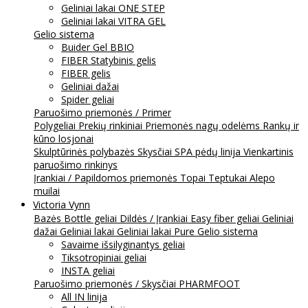
Geliniai lakai ONE STEP
Geliniai lakai VITRA GEL
Gelio sistema
Buider Gel BBIO
FIBER Statybinis gelis
FIBER gelis
Geliniai dažai
Spider geliai
Paruošimo priemonės / Primer
Polygeliai
Prekių rinkiniai
Priemonės nagų odelėms
Rankų ir
kūno losjonai
Skulptūrinės polybazės
Skysčiai
SPA pėdų linija
Vienkartinis
paruošimo rinkinys
Įrankiai / Papildomos priemonės
Topai
Teptukai
Alepo
muilai
Victoria Vynn
Bazės
Bottle geliai
Dildės / Įrankiai
Easy fiber geliai
Geliniai
dažai
Geliniai lakai
Geliniai lakai Pure
Gelio sistema
Savaime išsilyginantys geliai
Tiksotropiniai geliai
INSTA geliai
Paruošimo priemonės / Skysčiai
PHARMFOOT
All IN linija