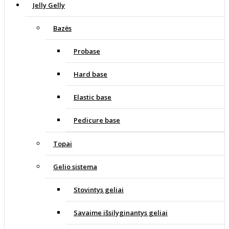
Jelly Gelly
Bazės
Probase
Hard base
Elastic base
Pedicure base
Topai
Gelio sistema
Stovintys geliai
Savaime išsilyginantys geliai