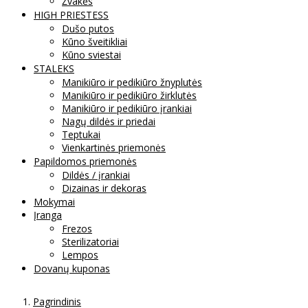
Žvakės
HIGH PRIESTESS
Dušo putos
Kūno šveitikliai
Kūno sviestai
STALEKS
Manikiūro ir pedikiūro žnyplutės
Manikiūro ir pedikiūro žirklutės
Manikiūro ir pedikiūro įrankiai
Nagų dildės ir priedai
Teptukai
Vienkartinės priemonės
Papildomos priemonės
Dildės / įrankiai
Dizainas ir dekoras
Mokymai
Įranga
Frezos
Sterilizatoriai
Lempos
Dovanų kuponas
Pagrindinis