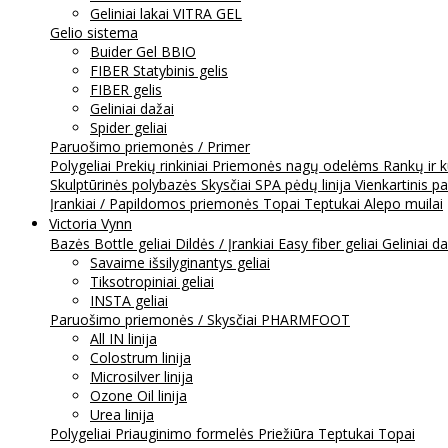
Geliniai lakai VITRA GEL
Gelio sistema
Buider Gel BBIO
FIBER Statybinis gelis
FIBER gelis
Geliniai dažai
Spider geliai
Paruošimo priemonės / Primer
Polygeliai
Prekių rinkiniai
Priemonės nagų odelėms
Rankų ir 
Skulptūrinės polybazės
Skysčiai
SPA pėdų linija
Vienkartinis p
Įrankiai / Papildomos priemonės
Topai
Teptukai
Alepo muilai
Victoria Vynn
Bazės
Bottle geliai
Dildės / Įrankiai
Easy fiber geliai
Geliniai d
Savaime išsilyginantys geliai
Tiksotropiniai geliai
INSTA geliai
Paruošimo priemonės / Skysčiai
PHARMFOOT
All IN linija
Colostrum linija
Microsilver linija
Ozone Oil linija
Urea linija
Polygeliai
Priauginimo formelės
Priežiūra
Teptukai
Topai