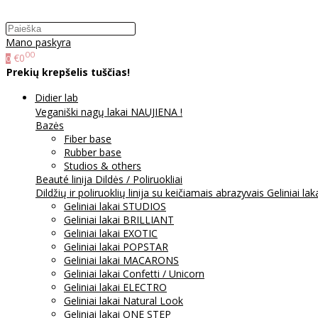
Mano paskyra
00
€0
0
Prekių krepšelis tuščias!
Didier lab
Veganiški nagų lakai NAUJIENA !
Bazės
Fiber base
Rubber base
Studios & others
Beauté linija
Dildės / Poliruokliai
Dildžių ir poliruoklių linija su keičiamais abrazyvais
Geliniai lak
Geliniai lakai STUDIOS
Geliniai lakai BRILLIANT
Geliniai lakai EXOTIC
Geliniai lakai POPSTAR
Geliniai lakai MACARONS
Geliniai lakai Confetti / Unicorn
Geliniai lakai ELECTRO
Geliniai lakai Natural Look
Geliniai lakai ONE STEP