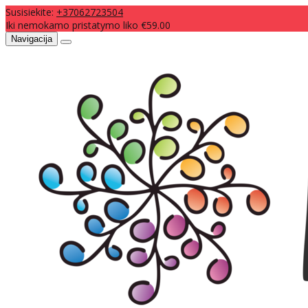
Susisiekite:
+37062723504
Iki nemokamo pristatymo liko €59.00
Navigacija