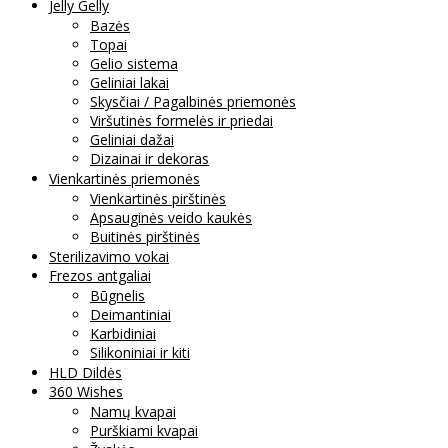
Jelly Gelly
Bazės
Topai
Gelio sistema
Geliniai lakai
Skysčiai / Pagalbinės priemonės
Viršutinės formelės ir priedai
Geliniai dažai
Dizainai ir dekoras
Vienkartinės priemonės
Vienkartinės pirštinės
Apsauginės veido kaukės
Buitinės pirštinės
Sterilizavimo vokai
Frezos antgaliai
Būgnelis
Deimantiniai
Karbidiniai
Silikoniniai ir kiti
HLD Dildės
360 Wishes
Namų kvapai
Purškiami kvapai