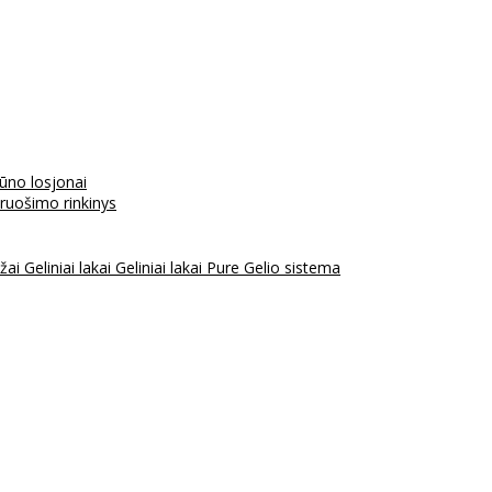
kūno losjonai
aruošimo rinkinys
ažai
Geliniai lakai
Geliniai lakai Pure
Gelio sistema