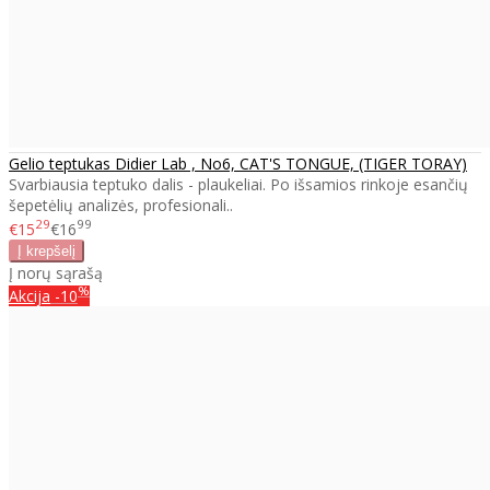
Gelio teptukas Didier Lab , No6, CAT'S TONGUE, (TIGER TORAY)
Svarbiausia teptuko dalis - plaukeliai. Po išsamios rinkoje esančių
šepetėlių analizės, profesionali..
29
99
€15
€16
Į norų sąrašą
%
Akcija
-10