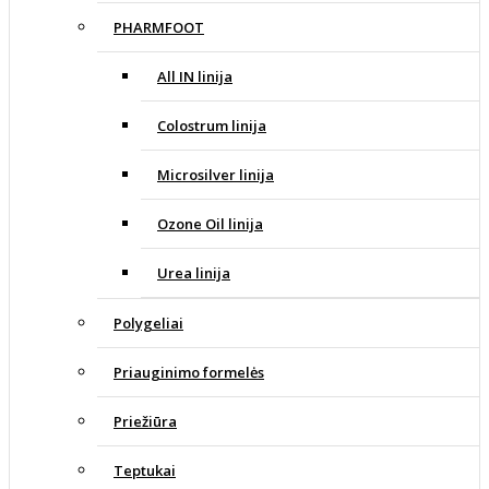
PHARMFOOT
All IN linija
Colostrum linija
Microsilver linija
Ozone Oil linija
Urea linija
Polygeliai
Priauginimo formelės
Priežiūra
Teptukai