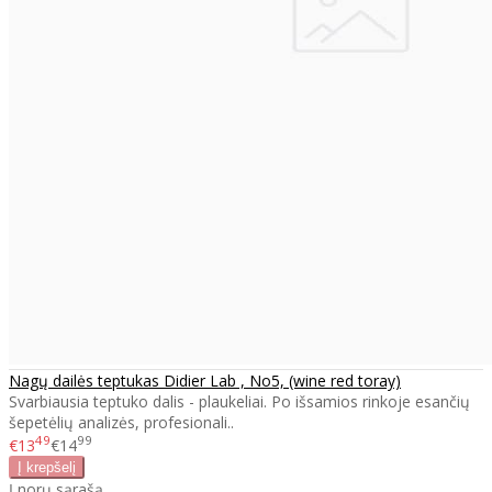
Nagų dailės teptukas Didier Lab , No5, (wine red toray)
Svarbiausia teptuko dalis - plaukeliai. Po išsamios rinkoje esančių
šepetėlių analizės, profesionali..
49
99
€13
€14
Į norų sąrašą