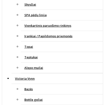
Skysčiai
SPA pėdų linija
Vienkartinis paruošimo rinkinys
Įrankiai / Papildomos priemonės
Topai
Teptukai
Alepo muilai
Victoria Vynn
Bazės
Bottle geliai