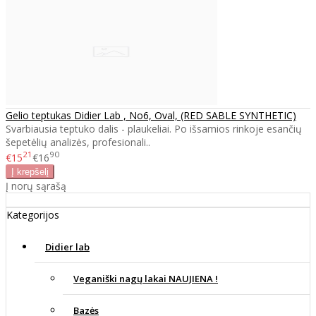
Gelio teptukas Didier Lab , No6, Oval, (RED SABLE SYNTHETIC)
Svarbiausia teptuko dalis - plaukeliai. Po išsamios rinkoje esančių
šepetėlių analizės, profesionali..
21
90
€15
€16
Į norų sąrašą
Kategorijos
Didier lab
Veganiški nagų lakai NAUJIENA !
Bazės