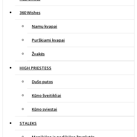
360 Wishes
Namų kvapai
Purškiami kvapai
Žvakės
HIGH PRIESTESS
Dušo putos
Kūno šveitikliai
Kūno sviestai
STALEKS
Manikiūro ir pedikiūro žnyplutės