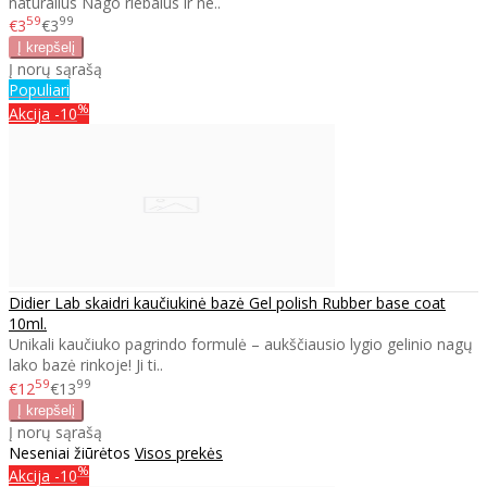
naturalius Nago riebalus ir ne..
59
99
€3
€3
Į norų sąrašą
Populiari
%
Akcija
-10
Didier Lab skaidri kaučiukinė bazė Gel polish Rubber base coat
10ml.
Unikali kaučiuko pagrindo formulė – aukščiausio lygio gelinio nagų
lako bazė rinkoje! Ji ti..
59
99
€12
€13
Į norų sąrašą
Neseniai žiūrėtos
Visos prekės
%
Akcija
-10