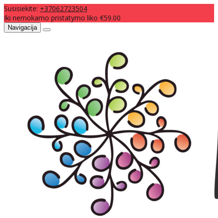
Susisiekite:
+37062723504
Iki nemokamo pristatymo liko €59.00
Navigacija