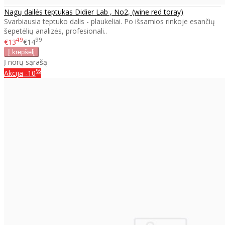
Nagų dailės teptukas Didier Lab , No2, (wine red toray)
Svarbiausia teptuko dalis - plaukeliai. Po išsamios rinkoje esančių
šepetėlių analizės, profesionali..
49
99
€13
€14
Į norų sąrašą
%
Akcija
-10