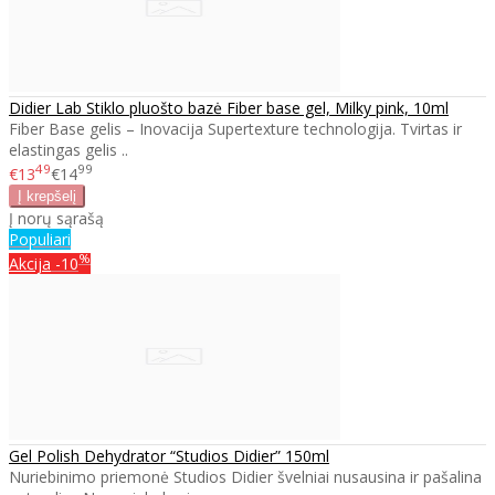
Didier Lab Stiklo pluošto bazė Fiber base gel, Milky pink, 10ml
Fiber Base gelis – Inovacija Supertexture technologija. Tvirtas ir
elastingas gelis ..
49
99
€13
€14
Į norų sąrašą
Populiari
%
Akcija
-10
Gel Polish Dehydrator “Studios Didier” 150ml
Nuriebinimo priemonė Studios Didier švelniai nusausina ir pašalina