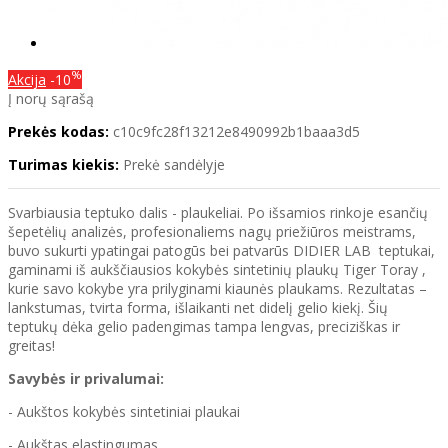
%
Akcija
-10
Į norų sąrašą
Prekės kodas:
c10c9fc28f13212e8490992b1baaa3d5
Turimas kiekis:
Prekė sandėlyje
Svarbiausia teptuko dalis - plaukeliai. Po išsamios rinkoje esančių
šepetėlių analizės, profesionaliems nagų priežiūros meistrams,
buvo sukurti ypatingai patogūs bei patvarūs DIDIER LAB teptukai,
gaminami iš aukščiausios kokybės sintetinių plaukų Tiger Toray ,
kurie savo kokybe yra prilyginami kiaunės plaukams. Rezultatas –
lankstumas, tvirta forma, išlaikanti net didelį gelio kiekį. Šių
teptukų dėka gelio padengimas tampa lengvas, preciziškas ir
greitas!
Savybės ir privalumai:
- Aukštos kokybės sintetiniai plaukai
- Aukštas elastingumas