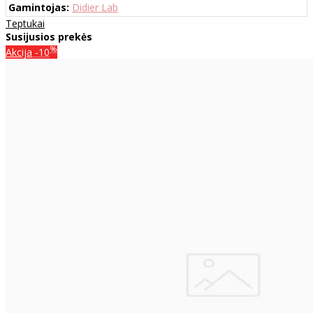
Gamintojas:
Didier Lab
Teptukai
Susijusios prekės
%
Akcija
-10