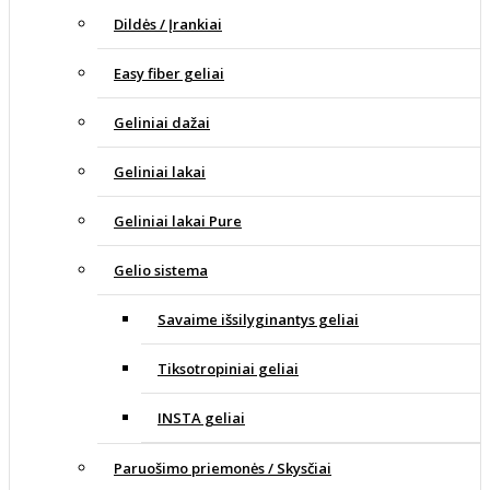
Dildės / Įrankiai
Easy fiber geliai
Geliniai dažai
Geliniai lakai
Geliniai lakai Pure
Gelio sistema
Savaime išsilyginantys geliai
Tiksotropiniai geliai
INSTA geliai
Paruošimo priemonės / Skysčiai