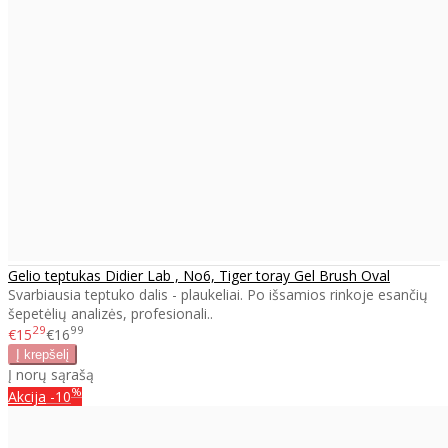
Gelio teptukas Didier Lab , No6, Tiger toray Gel Brush Oval
Svarbiausia teptuko dalis - plaukeliai. Po išsamios rinkoje esančių
šepetėlių analizės, profesionali..
29
99
€15
€16
Į norų sąrašą
%
Akcija
-10