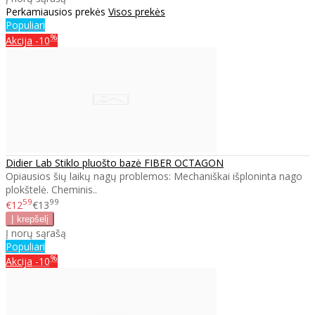
Perkamiausios prekės
Visos prekės
Populiari
%
Akcija
-10
Didier Lab Stiklo pluošto bazė FIBER OCTAGON
Opiausios šių laikų nagų problemos: Mechaniškai išploninta nago
plokštelė. Cheminis..
59
99
€12
€13
Į norų sąrašą
Populiari
%
Akcija
-10