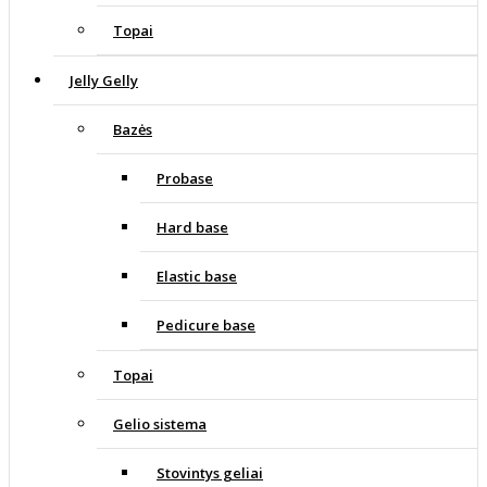
Topai
Jelly Gelly
Bazės
Probase
Hard base
Elastic base
Pedicure base
Topai
Gelio sistema
Stovintys geliai