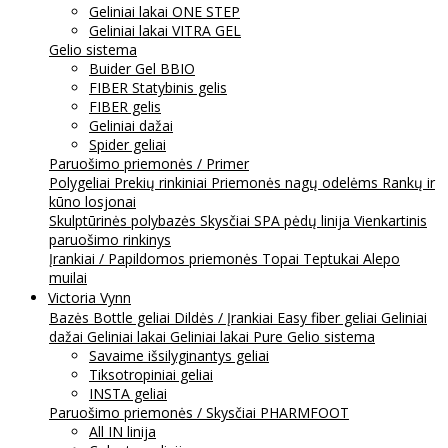
Geliniai lakai ONE STEP
Geliniai lakai VITRA GEL
Gelio sistema
Buider Gel BBIO
FIBER Statybinis gelis
FIBER gelis
Geliniai dažai
Spider geliai
Paruošimo priemonės / Primer
Polygeliai
Prekių rinkiniai
Priemonės nagų odelėms
Rankų ir
kūno losjonai
Skulptūrinės polybazės
Skysčiai
SPA pėdų linija
Vienkartinis
paruošimo rinkinys
Įrankiai / Papildomos priemonės
Topai
Teptukai
Alepo
muilai
Victoria Vynn
Bazės
Bottle geliai
Dildės / Įrankiai
Easy fiber geliai
Geliniai
dažai
Geliniai lakai
Geliniai lakai Pure
Gelio sistema
Savaime išsilyginantys geliai
Tiksotropiniai geliai
INSTA geliai
Paruošimo priemonės / Skysčiai
PHARMFOOT
All IN linija