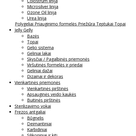
Colostrum linija
Microsilver linija
Ozone Oil linija
Urea linija
Polygeliai
Priauginimo formelės
Priežiūra
Teptukai
Topai
Jelly Gelly
Bazės
Topai
Gelio sistema
Geliniai lakai
Skysčiai / Pagalbinės priemonės
Viršutinės formelės ir priedai
Geliniai dažai
Dizainai ir dekoras
Vienkartinės priemonės
Vienkartinės pirštinės
Apsauginės veido kaukės
Buitinės pirštinės
Sterilizavimo vokai
Frezos antgaliai
Būgnelis
Deimantiniai
Karbidiniai
Silikoniniai ir kiti