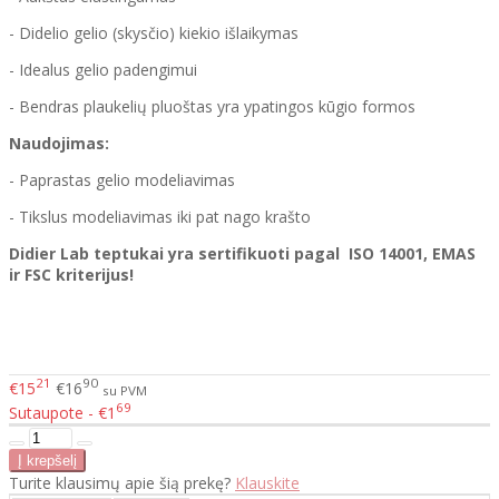
- Didelio gelio (skysčio) kiekio išlaikymas
- Idealus gelio padengimui
- Bendras plaukelių pluoštas yra ypatingos kūgio formos
Naudojimas:
- Paprastas gelio modeliavimas
- Tikslus modeliavimas iki pat nago krašto
Didier Lab teptukai yra sertifikuoti pagal ISO 14001, EMAS
ir FSC kriterijus!
21
90
€15
€16
su PVM
69
Sutaupote - €1
Turite klausimų apie šią prekę?
Klauskite