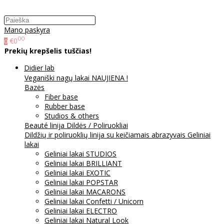
Mano paskyra
00
€0
0
Prekių krepšelis tuščias!
Didier lab
Veganiški nagų lakai NAUJIENA !
Bazės
Fiber base
Rubber base
Studios & others
Beauté linija
Dildės / Poliruokliai
Dildžių ir poliruoklių linija su keičiamais abrazyvais
Geliniai
lakai
Geliniai lakai STUDIOS
Geliniai lakai BRILLIANT
Geliniai lakai EXOTIC
Geliniai lakai POPSTAR
Geliniai lakai MACARONS
Geliniai lakai Confetti / Unicorn
Geliniai lakai ELECTRO
Geliniai lakai Natural Look