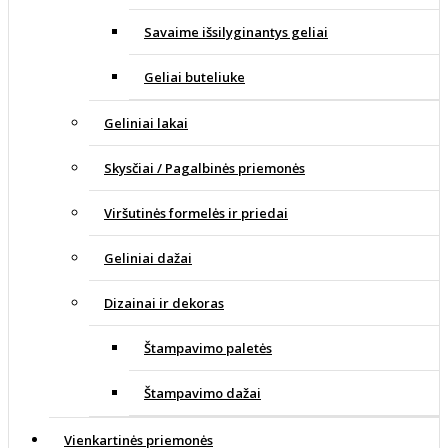
Savaime išsilyginantys geliai
Geliai buteliuke
Geliniai lakai
Skysčiai / Pagalbinės priemonės
Viršutinės formelės ir priedai
Geliniai dažai
Dizainai ir dekoras
Štampavimo paletės
Štampavimo dažai
Vienkartinės priemonės