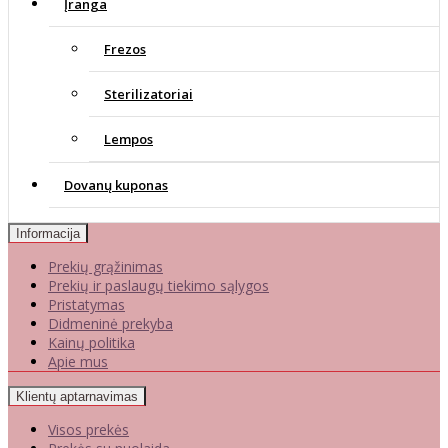
Įranga
Frezos
Sterilizatoriai
Lempos
Dovanų kuponas
Informacija
Prekių grąžinimas
Prekių ir paslaugų tiekimo sąlygos
Pristatymas
Didmeninė prekyba
Kainų politika
Apie mus
Klientų aptarnavimas
Visos prekės