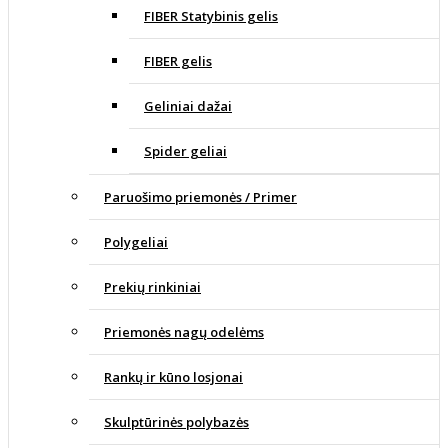
FIBER Statybinis gelis
FIBER gelis
Geliniai dažai
Spider geliai
Paruošimo priemonės / Primer
Polygeliai
Prekių rinkiniai
Priemonės nagų odelėms
Rankų ir kūno losjonai
Skulptūrinės polybazės