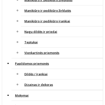
Manikiūro ir pedikiūro žirklutės
Manikiūro ir pedikiūro įrankiai
Nagų dildės ir priedai
Teptukai
Vienkartinės priemonės
Papildomos priemonės
Dildės / įrankiai
Dizainas ir dekoras
Mokymai