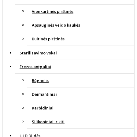
Vienkartinės pirštinės
Apsauginės veido kaukės
Buitinės pirštinės
Sterilizavimo vokai
Frezos antgaliai
Būgnelis
Deimantiniai
Karbidiniai
Silikoniniai ir kiti
HLD Dildės