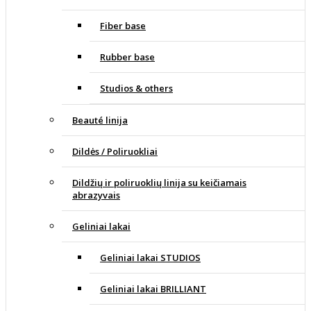
Fiber base
Rubber base
Studios & others
Beauté linija
Dildės / Poliruokliai
Dildžių ir poliruoklių linija su keičiamais
abrazyvais
Geliniai lakai
Geliniai lakai STUDIOS
Geliniai lakai BRILLIANT