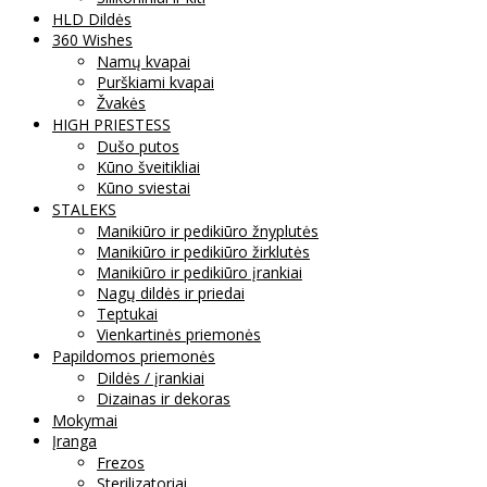
HLD Dildės
360 Wishes
Namų kvapai
Purškiami kvapai
Žvakės
HIGH PRIESTESS
Dušo putos
Kūno šveitikliai
Kūno sviestai
STALEKS
Manikiūro ir pedikiūro žnyplutės
Manikiūro ir pedikiūro žirklutės
Manikiūro ir pedikiūro įrankiai
Nagų dildės ir priedai
Teptukai
Vienkartinės priemonės
Papildomos priemonės
Dildės / įrankiai
Dizainas ir dekoras
Mokymai
Įranga
Frezos
Sterilizatoriai