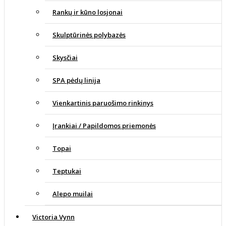
Rankų ir kūno losjonai
Skulptūrinės polybazės
Skysčiai
SPA pėdų linija
Vienkartinis paruošimo rinkinys
Įrankiai / Papildomos priemonės
Topai
Teptukai
Alepo muilai
Victoria Vynn