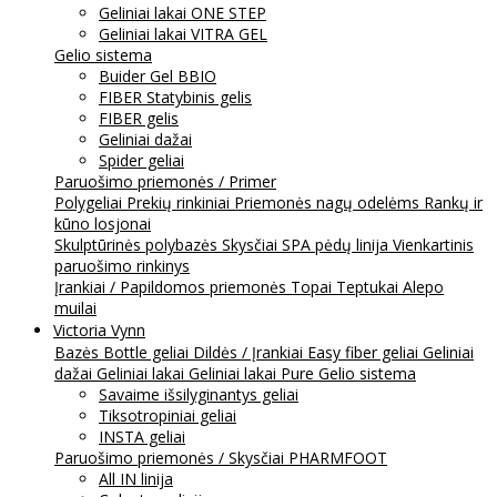
Geliniai lakai ONE STEP
Geliniai lakai VITRA GEL
Gelio sistema
Buider Gel BBIO
FIBER Statybinis gelis
FIBER gelis
Geliniai dažai
Spider geliai
Paruošimo priemonės / Primer
Polygeliai
Prekių rinkiniai
Priemonės nagų odelėms
Rankų ir
kūno losjonai
Skulptūrinės polybazės
Skysčiai
SPA pėdų linija
Vienkartinis
paruošimo rinkinys
Įrankiai / Papildomos priemonės
Topai
Teptukai
Alepo
muilai
Victoria Vynn
Bazės
Bottle geliai
Dildės / Įrankiai
Easy fiber geliai
Geliniai
dažai
Geliniai lakai
Geliniai lakai Pure
Gelio sistema
Savaime išsilyginantys geliai
Tiksotropiniai geliai
INSTA geliai
Paruošimo priemonės / Skysčiai
PHARMFOOT
All IN linija