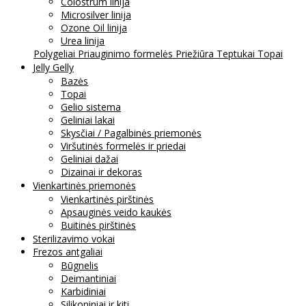
Colostrum linija
Microsilver linija
Ozone Oil linija
Urea linija
Polygeliai
Priauginimo formelės
Priežiūra
Teptukai
Topai
Jelly Gelly
Bazės
Topai
Gelio sistema
Geliniai lakai
Skysčiai / Pagalbinės priemonės
Viršutinės formelės ir priedai
Geliniai dažai
Dizainai ir dekoras
Vienkartinės priemonės
Vienkartinės pirštinės
Apsauginės veido kaukės
Buitinės pirštinės
Sterilizavimo vokai
Frezos antgaliai
Būgnelis
Deimantiniai
Karbidiniai
Silikoniniai ir kiti