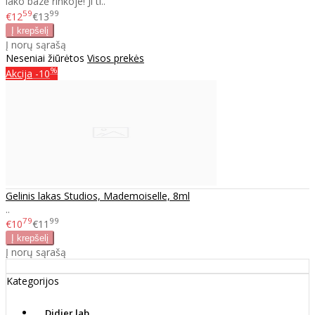
lako bazė rinkoje! Ji ti..
59
99
€12
€13
Į norų sąrašą
Neseniai žiūrėtos
Visos prekės
%
Akcija
-10
Gelinis lakas Studios, Mademoiselle, 8ml
..
79
99
€10
€11
Į norų sąrašą
Kategorijos
Didier lab