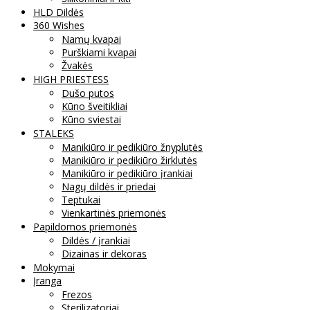
HLD Dildės
360 Wishes
Namų kvapai
Purškiami kvapai
Žvakės
HIGH PRIESTESS
Dušo putos
Kūno šveitikliai
Kūno sviestai
STALEKS
Manikiūro ir pedikiūro žnyplutės
Manikiūro ir pedikiūro žirklutės
Manikiūro ir pedikiūro įrankiai
Nagų dildės ir priedai
Teptukai
Vienkartinės priemonės
Papildomos priemonės
Dildės / įrankiai
Dizainas ir dekoras
Mokymai
Įranga
Frezos
Sterilizatoriai