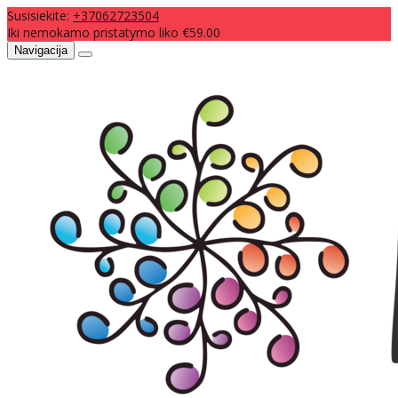
Susisiekite:
+37062723504
Iki nemokamo pristatymo liko €59.00
Navigacija