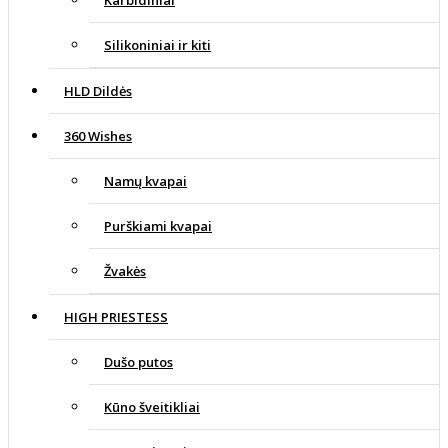
Karbidiniai
Silikoniniai ir kiti
HLD Dildės
360 Wishes
Namų kvapai
Purškiami kvapai
Žvakės
HIGH PRIESTESS
Dušo putos
Kūno šveitikliai