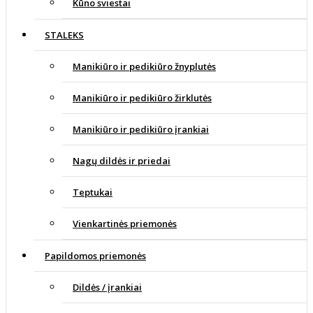
Kūno sviestai
STALEKS
Manikiūro ir pedikiūro žnyplutės
Manikiūro ir pedikiūro žirklutės
Manikiūro ir pedikiūro įrankiai
Nagų dildės ir priedai
Teptukai
Vienkartinės priemonės
Papildomos priemonės
Dildės / įrankiai