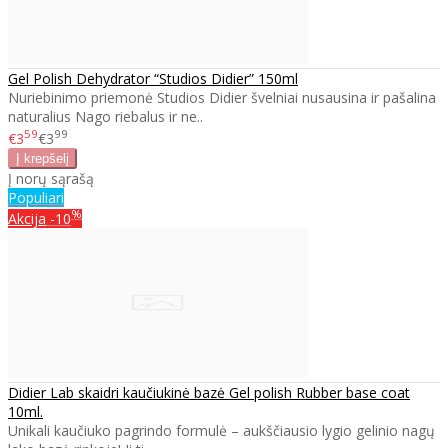
Gel Polish Dehydrator “Studios Didier” 150ml
Nuriebinimo priemonė Studios Didier švelniai nusausina ir pašalina
naturalius Nago riebalus ir ne..
59
99
€3
€3
Į norų sąrašą
Populiari
%
Akcija
-10
Didier Lab skaidri kaučiukinė bazė Gel polish Rubber base coat
10ml.
Unikali kaučiuko pagrindo formulė – aukščiausio lygio gelinio nagų