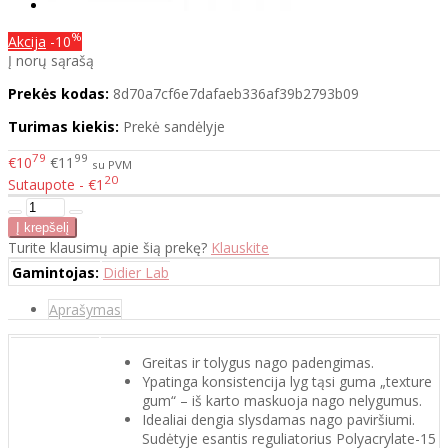
%
Akcija
-10
Į norų sąrašą
Prekės kodas:
8d70a7cf6e7dafaeb336af39b2793b09
Turimas kiekis:
Prekė sandėlyje
79
99
€10
€11
su PVM
20
Sutaupote - €1
Turite klausimų apie šią prekę?
Klauskite
Gamintojas:
Didier Lab
Aprašymas
Greitas ir tolygus nago padengimas.
Ypatinga konsistencija lyg tąsi guma „texture
gum“ – iš karto maskuoja nago nelygumus.
Idealiai dengia slysdamas nago paviršiumi.
Sudėtyje esantis reguliatorius Polyacrylate-15