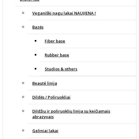
Veganiški nagų lakai NAUJIENA !
Bazės
Fiber base
Rubber base
Studios & others
Beauté linija
Dildės / Poliruokliai
Dildžių ir poliruoklių linija su keičiamais
abrazyvais
Geliniai lakai