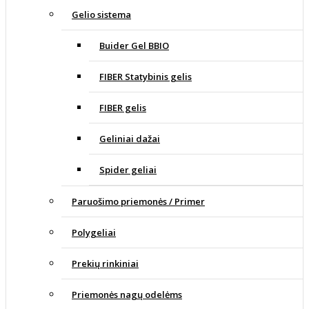
Gelio sistema
Buider Gel BBIO
FIBER Statybinis gelis
FIBER gelis
Geliniai dažai
Spider geliai
Paruošimo priemonės / Primer
Polygeliai
Prekių rinkiniai
Priemonės nagų odelėms