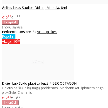
Gelinis lakas Studios Didier , Marsala, 8ml
..
79
99
€10
€11
Į norų sąrašą
Perkamiausios prekės
Visos prekės
Populiari
%
Akcija
-10
Didier Lab Stiklo pluošto bazė FIBER OCTAGON
Opiausios šių laikų nagų problemos: Mechaniškai išploninta nago
plokštelė. Cheminis..
59
99
€12
€13
Į norų sąrašą