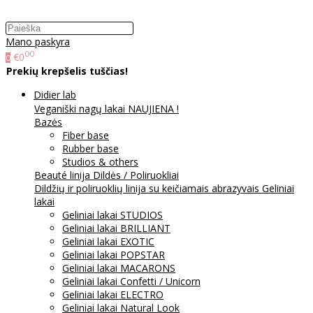
Mano paskyra
00
€0
0
Prekių krepšelis tuščias!
Didier lab
Veganiški nagų lakai NAUJIENA !
Bazės
Fiber base
Rubber base
Studios & others
Beauté linija
Dildės / Poliruokliai
Dildžių ir poliruoklių linija su keičiamais abrazyvais
Geliniai
lakai
Geliniai lakai STUDIOS
Geliniai lakai BRILLIANT
Geliniai lakai EXOTIC
Geliniai lakai POPSTAR
Geliniai lakai MACARONS
Geliniai lakai Confetti / Unicorn
Geliniai lakai ELECTRO
Geliniai lakai Natural Look