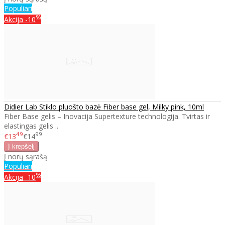
Populiari
%
Akcija
-10
Didier Lab Stiklo pluošto bazė Fiber base gel, Milky pink, 10ml
Fiber Base gelis – Inovacija Supertexture technologija. Tvirtas ir
elastingas gelis ..
49
99
€13
€14
Į norų sąrašą
Populiari
%
Akcija
-10