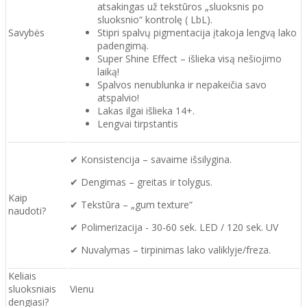
atsakingas už tekstūros „sluoksnis po
sluoksnio“ kontrolę ( LbL).
Savybės
Stipri spalvų pigmentacija įtakoja lengvą lako
padengimą.
Super Shine Effect – išlieka visą nešiojimo
laiką!
Spalvos nenublunka ir nepakeičia savo
atspalvio!
Lakas ilgai išlieka 14+.
Lengvai tirpstantis
✔ Konsistencija – savaime išsilygina.
✔ Dengimas – greitas ir tolygus.
Kaip
✔ Tekstūra – „gum texture“
naudoti?
✔ Polimerizacija - 30-60 sek. LED / 120 sek. UV
✔ Nuvalymas – tirpinimas lako valiklyje/freza.
Keliais
sluoksniais
Vienu
dengiasi?