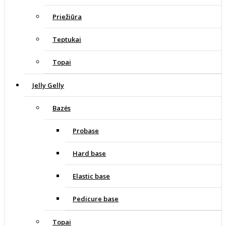
Priežiūra
Teptukai
Topai
Jelly Gelly
Bazės
Probase
Hard base
Elastic base
Pedicure base
Topai