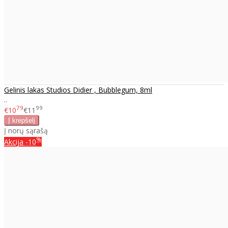
Gelinis lakas Studios Didier , Bubblegum, 8ml
..
79
99
€10
€11
Į norų sąrašą
%
Akcija
-10