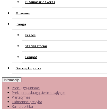
Dizainas ir dekoras
Mokymai
Įranga
Frezos
Sterilizatoriai
Lempos
Dovanų kuponas
Informacija
Prekių grąžinimas
Prekių ir paslaugų tiekimo sąlygos
Pristatymas
Didmeninė prekyba
Kainų politika