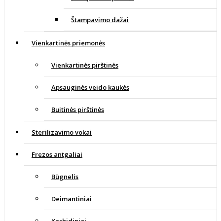
Štampavimo dažai
Vienkartinės priemonės
Vienkartinės pirštinės
Apsauginės veido kaukės
Buitinės pirštinės
Sterilizavimo vokai
Frezos antgaliai
Būgnelis
Deimantiniai