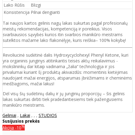
Lako Rūšis
Blizgi
Konsistencija
Pilnai dengianti
Tai naujos kartos gelinis nagų lakas sukurtas pagal profesionalų
meistų rekomendacijas, kompetenciją ir poreikius. Visos
svarbiausios sąvybės kurios itin svarbios manikūro meistrams
sutelktos mažame lako flakonėlyje, kuris reiškia– 100% kokybę!
Revoliucinė sudėtinė dalis Hydroxycyclohexyl Phenyl Ketone, kuri
yra organinis junginys atitinkantis teisės aktų reikalavimus -
mokslininkų dar kitaip vadinama „žalia“ technologija ir jos
privalumai kuriant šį produktą akivaizdūs: momentinis kietėjimas
naudojant mažai energijos, atsparumas įbrėžimams ir cheminėms
medžiagoms, mažai lakus!
Dėl visų šių sudėtinių dalių ir jų junginių proporcijų – šis gelinis
lakas sukurtas dirbti tiek pradedantiesiems tiek pažengusiems
manikiūro meistrams.
Geliniai
,
Lakai
,
,
,
STUDIOS
Susijusios prekės
%
Akcija
-10