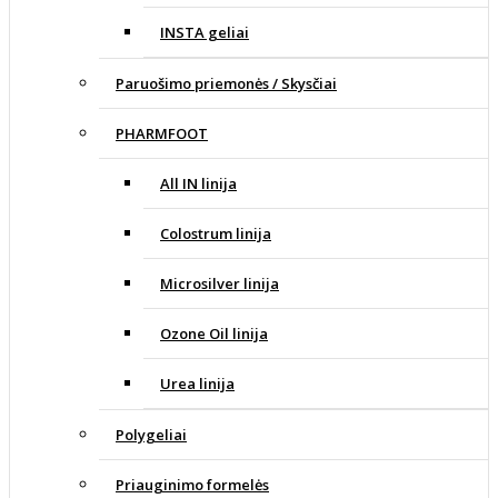
INSTA geliai
Paruošimo priemonės / Skysčiai
PHARMFOOT
All IN linija
Colostrum linija
Microsilver linija
Ozone Oil linija
Urea linija
Polygeliai
Priauginimo formelės