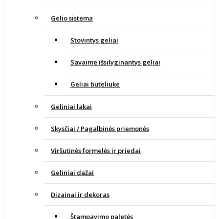
Gelio sistema
Stovintys geliai
Savaime išsilyginantys geliai
Geliai buteliuke
Geliniai lakai
Skysčiai / Pagalbinės priemonės
Viršutinės formelės ir priedai
Geliniai dažai
Dizainai ir dekoras
Štampavimo paletės