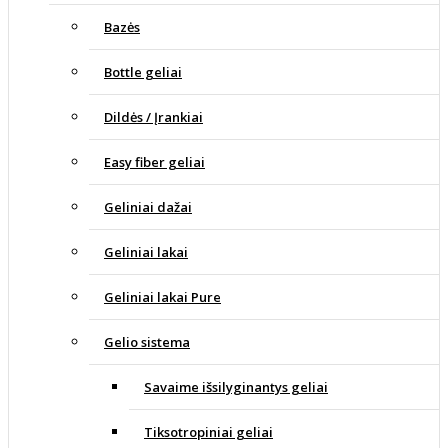
Bazės
Bottle geliai
Dildės / Įrankiai
Easy fiber geliai
Geliniai dažai
Geliniai lakai
Geliniai lakai Pure
Gelio sistema
Savaime išsilyginantys geliai
Tiksotropiniai geliai