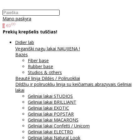
Mano paskyra
00
€0
0
Prekių krepšelis tuščias!
Didier lab
Veganiški nagų lakai NAUJIENA !
Bazės
Fiber base
Rubber base
Studios & others
Beauté linija
Dildės / Poliruokliai
Dildžių ir poliruoklių linija su keičiamais abrazyvais
Geliniai
lakai
Geliniai lakai STUDIOS
Geliniai lakai BRILLIANT
Geliniai lakai EXOTIC
Geliniai lakai POPSTAR
Geliniai lakai MACARONS
Geliniai lakai Confetti / Unicorn
Geliniai lakai ELECTRO
Geliniai lakai Natural Look