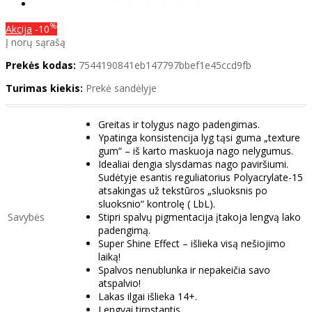
%
Akcija
-10
Į norų sąrašą
Prekės kodas:
7544190841eb147797bbef1e45ccd9fb
Turimas kiekis:
Prekė sandėlyje
Greitas ir tolygus nago padengimas.
Ypatinga konsistencija lyg tąsi guma „texture
gum“ – iš karto maskuoja nago nelygumus.
Idealiai dengia slysdamas nago paviršiumi.
Sudėtyje esantis reguliatorius Polyacrylate-15
atsakingas už tekstūros „sluoksnis po
sluoksnio“ kontrolę ( LbL).
Savybės
Stipri spalvų pigmentacija įtakoja lengvą lako
padengimą.
Super Shine Effect – išlieka visą nešiojimo
laiką!
Spalvos nenublunka ir nepakeičia savo
atspalvio!
Lakas ilgai išlieka 14+.
Lengvai tirpstantis