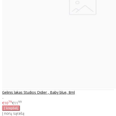
Gelinis lakas Studios Didier , Baby blue, 8ml
..
79
99
€10
€11
Į norų sąrašą