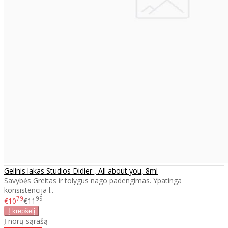
Gelinis lakas Studios Didier , All about you, 8ml
Savybės Greitas ir tolygus nago padengimas. Ypatinga
konsistencija l..
79
99
€10
€11
Į norų sąrašą