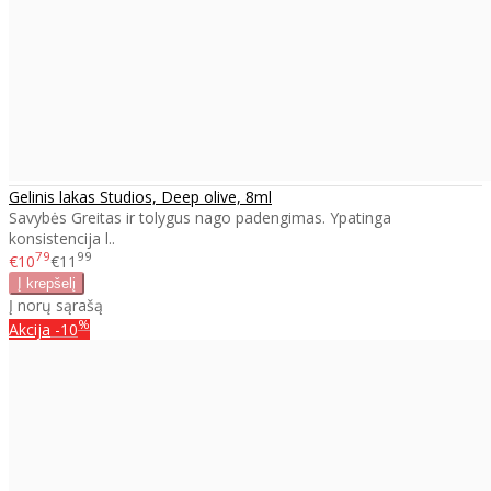
Gelinis lakas Studios, Deep olive, 8ml
Savybės Greitas ir tolygus nago padengimas. Ypatinga
konsistencija l..
79
99
€10
€11
Į norų sąrašą
%
Akcija
-10