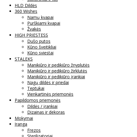
HLD Dildės
360 Wishes
Namų kvapai
Purškiami kvapai
Žvakės
HIGH PRIESTESS
Dušo putos
Kūno šveitikliai
Kūno sviestai
STALEKS
Manikiūro ir pedikiūro žnyplutės
Manikiūro ir pedikiūro žirklutės
Manikiūro ir pedikiūro įrankiai
Nagų dildės ir priedai
Teptukai
Vienkartinės priemonės
Papildomos priemonės
Dildės / įrankiai
Dizainas ir dekoras
Mokymai
Įranga
Frezos
Sterilizatoriai