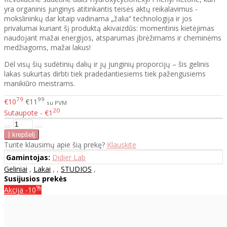
yra organinis junginys atitinkantis teisės aktų reikalavimus -
mokslininkų dar kitaip vadinama „žalia“ technologija ir jos
privalumai kuriant šį produktą akivaizdūs: momentinis kietėjimas
naudojant mažai energijos, atsparumas įbrėžimams ir cheminėms
medžiagoms, mažai lakus!
Dėl visų šių sudėtinių dalių ir jų junginių proporcijų – šis gelinis
lakas sukurtas dirbti tiek pradedantiesiems tiek pažengusiems
manikiūro meistrams.
79
99
€10
€11
su PVM
20
Sutaupote - €1
Turite klausimų apie šią prekę?
Klauskite
Gamintojas:
Didier Lab
Geliniai
,
Lakai
,
,
STUDIOS
,
Susijusios prekės
%
Akcija
-10