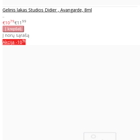
Gelinis lakas Studios Didier , Avangarde, 8ml
..
79
99
€10
€11
Į norų sąrašą
%
Akcija
-10