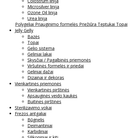
Colostrum linija
Microsilver linija
Ozone Oil linija
Urea linija
Polygeliai
Priauginimo formelės
Priežiūra
Teptukai
Topai
Jelly Gelly
Bazės
Topai
Gelio sistema
Geliniai lakai
Skysčiai / Pagalbinės priemonės
Viršutinės formelės ir priedai
Geliniai dažai
Dizainai ir dekoras
Vienkartinės priemonės
Vienkartinės pirštinės
Apsauginės veido kaukės
Buitinės pirštinės
Sterilizavimo vokai
Frezos antgaliai
Būgnelis
Deimantiniai
Karbidiniai
Silikoniniai ir kiti