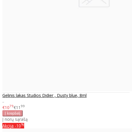
Gelinis lakas Studios Didier , Dusty blue, 8ml
..
79
99
€10
€11
Į norų sąrašą
%
Akcija
-10