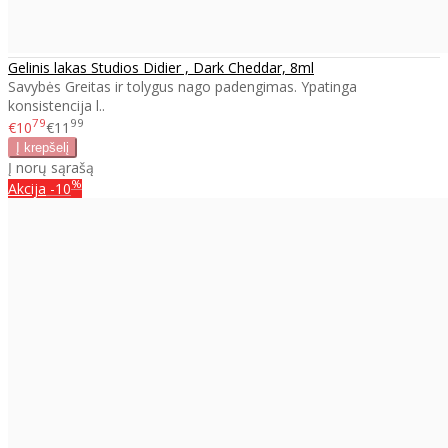
Gelinis lakas Studios Didier , Dark Cheddar, 8ml
Savybės Greitas ir tolygus nago padengimas. Ypatinga
konsistencija l..
79
99
€10
€11
Į norų sąrašą
%
Akcija
-10