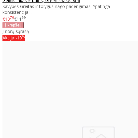
Gelinis lakas Studios, Green snake, 8ml
Savybės Greitas ir tolygus nago padengimas. Ypatinga
konsistencija l..
79
99
€10
€11
Į norų sąrašą
%
Akcija
-10