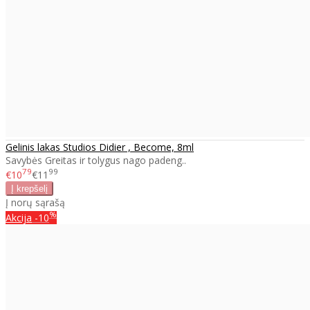
Gelinis lakas Studios Didier , Become, 8ml
Savybės Greitas ir tolygus nago padeng..
79
99
€10
€11
Į norų sąrašą
%
Akcija
-10