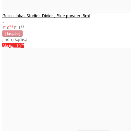
Gelinis lakas Studios Didier , Blue powder, 8ml
..
79
99
€10
€11
Į norų sąrašą
%
Akcija
-10