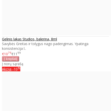
Gelinis lakas Studios, balerina, 8ml
Savybės Greitas ir tolygus nago padengimas. Ypatinga
konsistencija l..
79
99
€10
€11
Į norų sąrašą
%
Akcija
-10