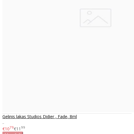
Gelinis lakas Studios Didier , Fade, 8ml
..
79
99
€10
€11