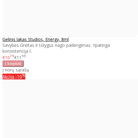
Gelinis lakas Studios, Energy, 8ml
Savybės Greitas ir tolygus nago padengimas. Ypatinga
konsistencija l..
79
99
€10
€11
Į norų sąrašą
%
Akcija
-10