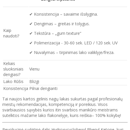
✔ Konsistencija – savaime išsilygina.
✔ Dengimas – greitas ir tolygus.
Kaip
✔ Tekstūra – „gum texture“
naudoti?
✔ Polimerizacija - 30-60 sek. LED / 120 sek. UV
✔ Nuvalymas – tirpinimas lako valiklyje/freza.
Keliais
sluoksniais
Vienu
dengiasi?
Lako Rūšis
Blizgi
Konsistencija
Pilnai dengianti
Tai naujos kartos gelinis nagų lakas sukurtas pagal profesionalų
meistų rekomendacijas, kompetenciją ir poreikius. Visos
svarbiausios sąvybės kurios itin svarbios manikūro meistrams
sutelktos mažame lako flakonėlyje, kuris reiškia– 100% kokybę!
Revoliucinė sudėtinė dalis Hydroxycyclohexyl Phenyl Ketone, kuri