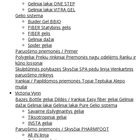
Geliniai lakai ONE STEP
Geliniai lakai VITRA GEL
Gelio sistema
Buider Gel BBIO
FIBER Statybinis gelis
FIBER gelis
Geliniai dažai
Spider geliai
Paruošimo priemonės / Primer
Polygeliai
Prekių rinkiniai
Priemonės nagų odelėms
Rankų ir
kūno losjonai
Skulptūrinės polybazės
Skysčiai
SPA pėdų linija
Vienkartinis
paruošimo rinkinys
Įrankiai / Papildomos priemonės
Topai
Teptukai
Alepo
muilai
Victoria Vynn
Bazės
Bottle geliai
Dildės / Įrankiai
Easy fiber geliai
Geliniai
dažai
Geliniai lakai
Geliniai lakai Pure
Gelio sistema
Savaime išsilyginantys geliai
Tiksotropiniai geliai
INSTA geliai
Paruošimo priemonės / Skysčiai
PHARMFOOT
All IN linija