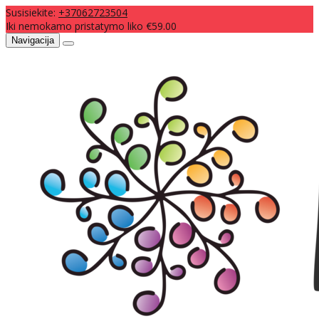
Susisiekite:
+37062723504
Iki nemokamo pristatymo liko €59.00
Navigacija