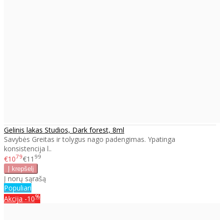
Gelinis lakas Studios, Dark forest, 8ml
Savybės Greitas ir tolygus nago padengimas. Ypatinga
konsistencija l..
79
99
€10
€11
Į norų sąrašą
Populiari
%
Akcija
-10