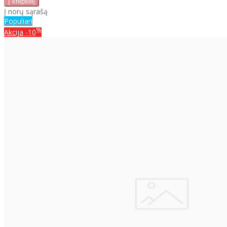
Į norų sąrašą
Populiari
%
Akcija
-10