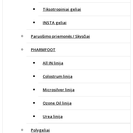
Tiksotropiniai geliai
INSTA geliai
Paruošimo priemonės / Skysčiai
PHARMFOOT
All IN linija
Colostrum linija
Microsilver linija
Ozone Oil linija
Urea linija
Polygeliai