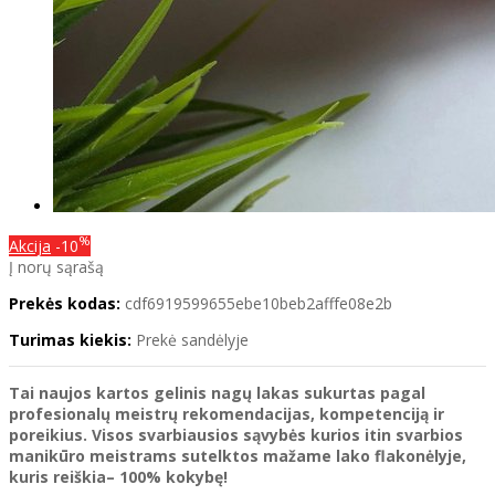
%
Akcija
-10
Į norų sąrašą
Prekės kodas:
cdf6919599655ebe10beb2afffe08e2b
Turimas kiekis:
Prekė sandėlyje
Tai naujos kartos gelinis nagų lakas sukurtas pagal
profesionalų meistrų rekomendacijas, kompetenciją ir
poreikius. Visos svarbiausios sąvybės kurios itin svarbios
manikūro meistrams sutelktos mažame lako flakonėlyje,
kuris reiškia– 100
% kokybę
!