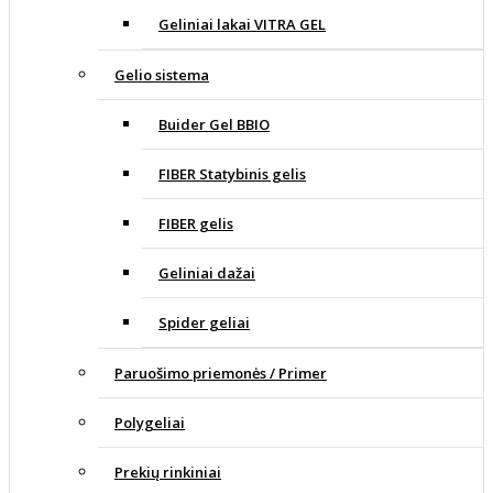
Geliniai lakai VITRA GEL
Gelio sistema
Buider Gel BBIO
FIBER Statybinis gelis
FIBER gelis
Geliniai dažai
Spider geliai
Paruošimo priemonės / Primer
Polygeliai
Prekių rinkiniai