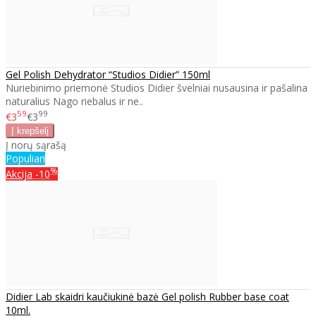
Gel Polish Dehydrator “Studios Didier” 150ml
Nuriebinimo priemonė Studios Didier švelniai nusausina ir pašalina
naturalius Nago riebalus ir ne..
59
99
€3
€3
Į norų sąrašą
Populiari
%
Akcija
-10
Didier Lab skaidri kaučiukinė bazė Gel polish Rubber base coat
10ml.