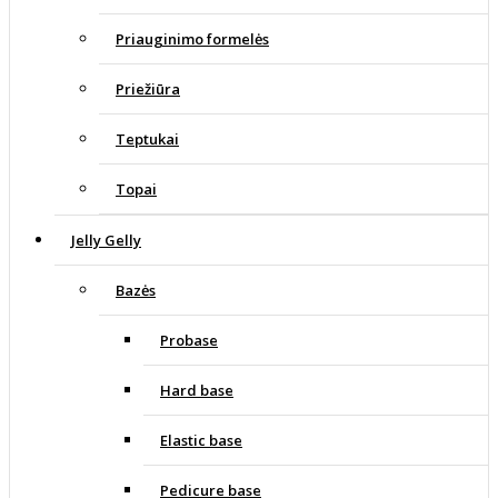
Priauginimo formelės
Priežiūra
Teptukai
Topai
Jelly Gelly
Bazės
Probase
Hard base
Elastic base
Pedicure base