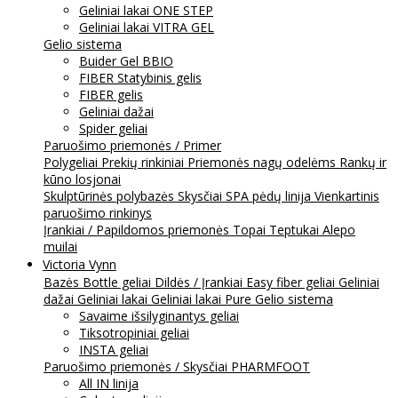
Geliniai lakai ONE STEP
Geliniai lakai VITRA GEL
Gelio sistema
Buider Gel BBIO
FIBER Statybinis gelis
FIBER gelis
Geliniai dažai
Spider geliai
Paruošimo priemonės / Primer
Polygeliai
Prekių rinkiniai
Priemonės nagų odelėms
Rankų ir
kūno losjonai
Skulptūrinės polybazės
Skysčiai
SPA pėdų linija
Vienkartinis
paruošimo rinkinys
Įrankiai / Papildomos priemonės
Topai
Teptukai
Alepo
muilai
Victoria Vynn
Bazės
Bottle geliai
Dildės / Įrankiai
Easy fiber geliai
Geliniai
dažai
Geliniai lakai
Geliniai lakai Pure
Gelio sistema
Savaime išsilyginantys geliai
Tiksotropiniai geliai
INSTA geliai
Paruošimo priemonės / Skysčiai
PHARMFOOT
All IN linija