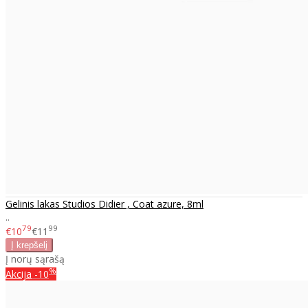
Gelinis lakas Studios Didier , Coat azure, 8ml
..
79
99
€10
€11
Į norų sąrašą
%
Akcija
-10