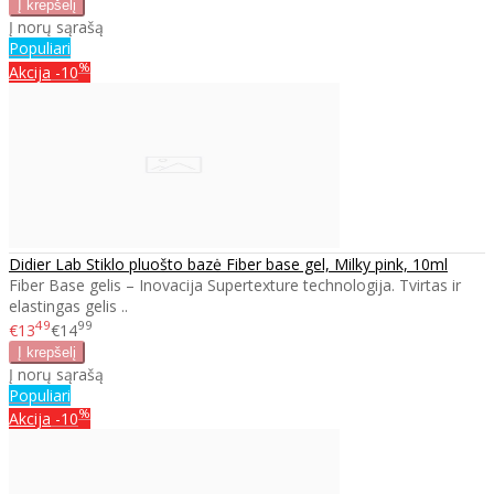
Į norų sąrašą
Populiari
%
Akcija
-10
Didier Lab Stiklo pluošto bazė Fiber base gel, Milky pink, 10ml
Fiber Base gelis – Inovacija Supertexture technologija. Tvirtas ir
elastingas gelis ..
49
99
€13
€14
Į norų sąrašą
Populiari
%
Akcija
-10