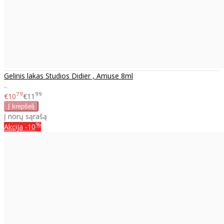
Gelinis lakas Studios Didier , Amuse 8ml
..
79
99
€10
€11
Į norų sąrašą
%
Akcija
-10