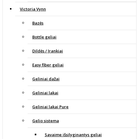
Victoria Vynn
Bazės
Bottle geliai
Dildės / Įrankiai
Easy fiber geliai
Geliniai dažai
Geliniai lakai
Geliniai lakai Pure
Gelio sistema
Savaime išsilyginantys geliai