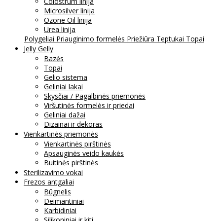
Colostrum linija
Microsilver linija
Ozone Oil linija
Urea linija
Polygeliai
Priauginimo formelės
Priežiūra
Teptukai
Topai
Jelly Gelly
Bazės
Topai
Gelio sistema
Geliniai lakai
Skysčiai / Pagalbinės priemonės
Viršutinės formelės ir priedai
Geliniai dažai
Dizainai ir dekoras
Vienkartinės priemonės
Vienkartinės pirštinės
Apsauginės veido kaukės
Buitinės pirštinės
Sterilizavimo vokai
Frezos antgaliai
Būgnelis
Deimantiniai
Karbidiniai
Silikoniniai ir kiti