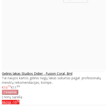
Gelinis lakas Studios Didier , Fusion Coral, 8ml
Tai naujos kartos gelinis nagų lakas sukurtas pagal profesionalų
meistrų rekomendacijas, kompe..
79
99
€10
€11
Į norų sąrašą
%
Akcija
-10