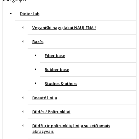
Didier lab
Veganiški nagų lakai NAUJIENA !
Bazės
Fiber base
Rubber base
Studios & others
Beauté linija
Dildės / Poliruokliai
Dildžių ir poliruoklių linija su keičiamais
abrazyvais