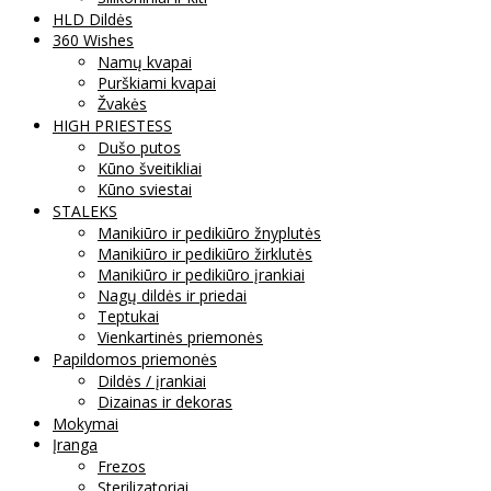
HLD Dildės
360 Wishes
Namų kvapai
Purškiami kvapai
Žvakės
HIGH PRIESTESS
Dušo putos
Kūno šveitikliai
Kūno sviestai
STALEKS
Manikiūro ir pedikiūro žnyplutės
Manikiūro ir pedikiūro žirklutės
Manikiūro ir pedikiūro įrankiai
Nagų dildės ir priedai
Teptukai
Vienkartinės priemonės
Papildomos priemonės
Dildės / įrankiai
Dizainas ir dekoras
Mokymai
Įranga
Frezos
Sterilizatoriai