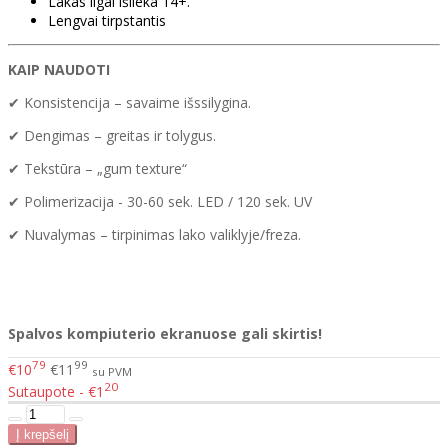
Lakas ilgai išlieka 14+.
Lengvai tirpstantis
KAIP NAUDOTI
✔ Konsistencija – savaime išssilygina.
✔ Dengimas – greitas ir tolygus.
✔ Tekstūra – „gum texture“
✔ Polimerizacija - 30-60 sek. LED / 120 sek. UV
✔ Nuvalymas – tirpinimas lako valiklyje/freza.
Spalvos kompiuterio ekranuose gali skirtis!
79
99
€10
€11
su PVM
20
Sutaupote - €1