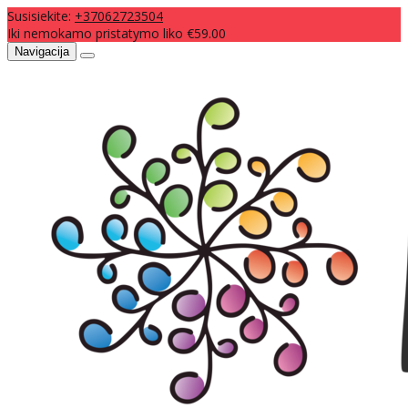
Susisiekite:
+37062723504
Iki nemokamo pristatymo liko €59.00
Navigacija