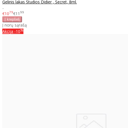
Gelinis lakas Studios Didier , Secret, 8ml.
..
79
99
€10
€11
Į norų sąrašą
%
Akcija
-10