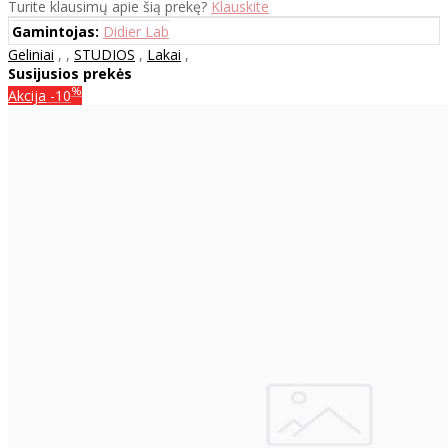
Turite klausimų apie šią prekę?
Klauskite
Gamintojas:
Didier Lab
Geliniai
,
,
STUDIOS
,
Lakai
,
Susijusios prekės
%
Akcija
-10