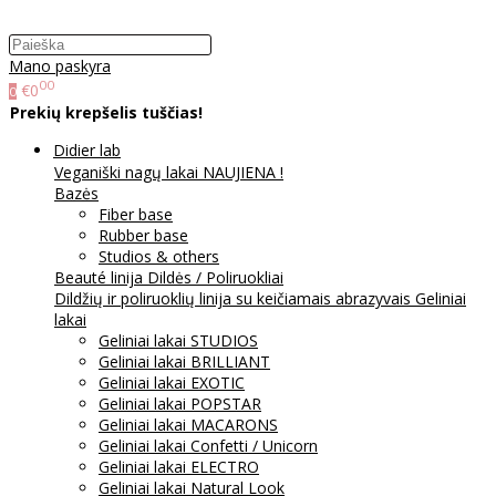
Mano paskyra
00
€0
0
Prekių krepšelis tuščias!
Didier lab
Veganiški nagų lakai NAUJIENA !
Bazės
Fiber base
Rubber base
Studios & others
Beauté linija
Dildės / Poliruokliai
Dildžių ir poliruoklių linija su keičiamais abrazyvais
Geliniai
lakai
Geliniai lakai STUDIOS
Geliniai lakai BRILLIANT
Geliniai lakai EXOTIC
Geliniai lakai POPSTAR
Geliniai lakai MACARONS
Geliniai lakai Confetti / Unicorn
Geliniai lakai ELECTRO
Geliniai lakai Natural Look