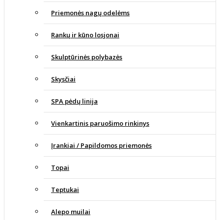
Priemonės nagų odelėms
Rankų ir kūno losjonai
Skulptūrinės polybazės
Skysčiai
SPA pėdų linija
Vienkartinis paruošimo rinkinys
Įrankiai / Papildomos priemonės
Topai
Teptukai
Alepo muilai