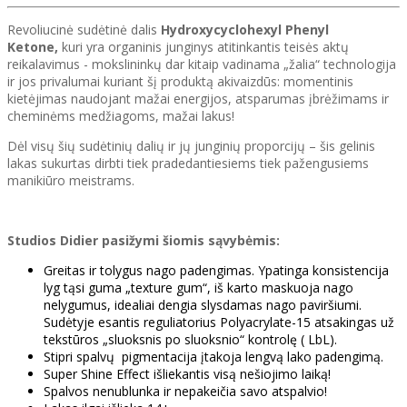
Revoliucinė sudėtinė dalis
Hydroxycyclohexyl Phenyl
Ketone,
kuri yra organinis junginys atitinkantis teisės aktų
reikalavimus - mokslininkų dar kitaip vadinama „žalia“ technologija
ir jos privalumai kuriant šį produktą akivaizdūs: momentinis
kietėjimas naudojant mažai energijos, atsparumas įbrėžimams ir
cheminėms medžiagoms, mažai lakus!
Dėl visų šių sudėtinių dalių ir jų junginių proporcijų – šis gelinis
lakas sukurtas dirbti tiek pradedantiesiems tiek pažengusiems
manikiūro meistrams.
Studios Didier pasižymi šiomis sąvybėmis:
Greitas ir tolygus nago padengimas. Ypatinga konsistencija
lyg tąsi guma „texture gum“, iš karto maskuoja nago
nelygumus, idealiai dengia slysdamas nago paviršiumi.
Sudėtyje esantis reguliatorius Polyacrylate-15 atsakingas už
tekstūros „sluoksnis po sluoksnio“ kontrolę ( LbL).
Stipri spalvų pigmentacija įtakoja lengvą lako padengimą.
Super Shine Effect išliekantis visą nešiojimo laiką!
Spalvos nenublunka ir nepakeičia savo atspalvio!