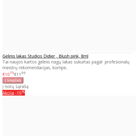
Gelinis lakas Studios Didier , Blush pink, 8ml
Tai naujos kartos gelinis nagų lakas sukurtas pagal profesionalų
meistrų rekomendacijas, kompe..
79
99
€10
€11
Į norų sąrašą
%
Akcija
-10