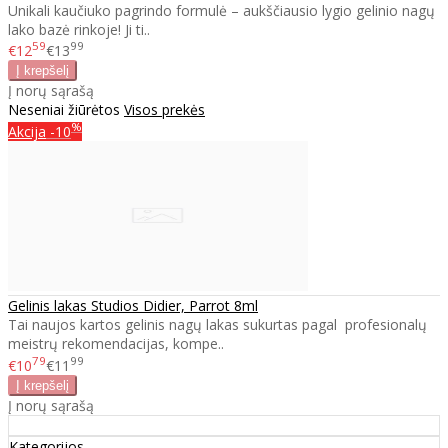
Unikali kaučiuko pagrindo formulė – aukščiausio lygio gelinio nagų
lako bazė rinkoje! Ji ti..
59
99
€12
€13
Į norų sąrašą
Neseniai žiūrėtos
Visos prekės
%
Akcija
-10
Gelinis lakas Studios Didier, Parrot 8ml
Tai naujos kartos gelinis nagų lakas sukurtas pagal profesionalų
meistrų rekomendacijas, kompe..
79
99
€10
€11
Į norų sąrašą
Kategorijos