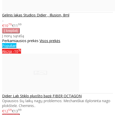
Gelinis lakas Studios Didier , Illusion, 8ml
..
79
99
€10
€11
Į norų sąrašą
Perkamiausios prekės
Visos prekės
Populiari
%
Akcija
-10
Didier Lab Stiklo pluošto bazė FIBER OCTAGON
Opiausios šių laikų nagų problemos: Mechaniškai išploninta nago
plokštelė. Cheminis..
59
99
€12
€13