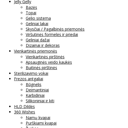
Jelly Gelly
Bazės
Topai
Gelio sistema
Geliniai lakai
Skysčiai / Pagalbinės priemonės
Viršutinės formelės ir priedai
Geliniai dažai
Dizainai ir dekoras
Vienkartinės priemonės
Vienkartinės pirštinės
Apsauginės veido kaukės
Buitinės pirštinės
Sterilizavimo vokai
Frezos antgaliai
Būgnelis
Deimantiniai
Karbidiniai
Silikoniniai ir kiti
HLD Dildės
360 Wishes
Namų kvapai
Purškiami kvapai