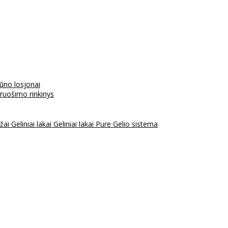
kūno losjonai
aruošimo rinkinys
ažai
Geliniai lakai
Geliniai lakai Pure
Gelio sistema