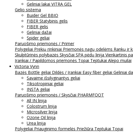
Geliniai lakai VITRA GEL
Gelio sistema
Buider Gel BBIO
FIBER Statybinis gelis
FIBER gelis
Geliniai dažai
Spider geliai
Paruošimo priemonės / Primer
Polygeliai
Prekių rinkiniai
Priemonės nagų odelėms
Rankų ir 
Skulptūrinės polybazės
Skysčiai
SPA pėdų linija
Vienkartinis p
Įrankiai / Papildomos priemonės
Topai
Teptukai
Alepo muilai
Victoria Vynn
Bazės
Bottle geliai
Dildės / Įrankiai
Easy fiber geliai
Geliniai d
Savaime išsilyginantys geliai
Tiksotropiniai geliai
INSTA geliai
Paruošimo priemonės / Skysčiai
PHARMFOOT
All IN linija
Colostrum linija
Microsilver linija
Ozone Oil linija
Urea linija
Polygeliai
Priauginimo formelės
Priežiūra
Teptukai
Topai