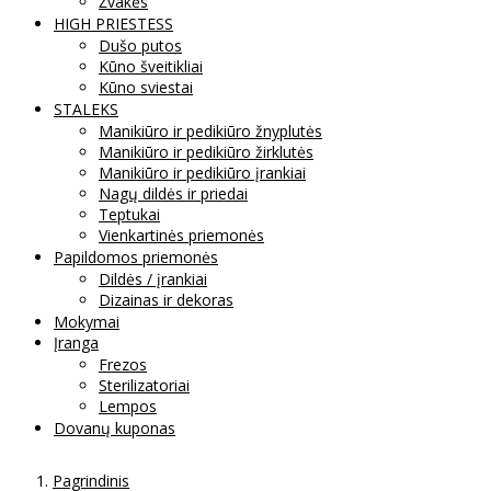
Žvakės
HIGH PRIESTESS
Dušo putos
Kūno šveitikliai
Kūno sviestai
STALEKS
Manikiūro ir pedikiūro žnyplutės
Manikiūro ir pedikiūro žirklutės
Manikiūro ir pedikiūro įrankiai
Nagų dildės ir priedai
Teptukai
Vienkartinės priemonės
Papildomos priemonės
Dildės / įrankiai
Dizainas ir dekoras
Mokymai
Įranga
Frezos
Sterilizatoriai
Lempos
Dovanų kuponas
Pagrindinis