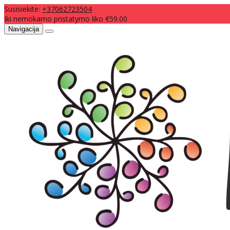
Susisiekite:
+37062723504
Iki nemokamo pristatymo liko €59.00
Navigacija