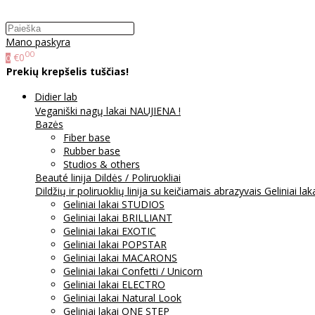
Mano paskyra
00
€0
0
Prekių krepšelis tuščias!
Didier lab
Veganiški nagų lakai NAUJIENA !
Bazės
Fiber base
Rubber base
Studios & others
Beauté linija
Dildės / Poliruokliai
Dildžių ir poliruoklių linija su keičiamais abrazyvais
Geliniai lak
Geliniai lakai STUDIOS
Geliniai lakai BRILLIANT
Geliniai lakai EXOTIC
Geliniai lakai POPSTAR
Geliniai lakai MACARONS
Geliniai lakai Confetti / Unicorn
Geliniai lakai ELECTRO
Geliniai lakai Natural Look
Geliniai lakai ONE STEP