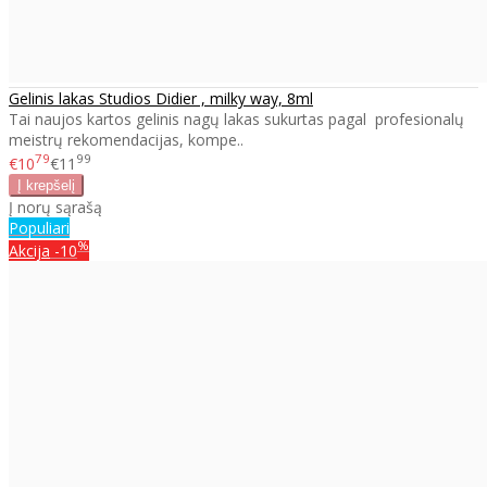
Gelinis lakas Studios Didier , milky way, 8ml
Tai naujos kartos gelinis nagų lakas sukurtas pagal profesionalų
meistrų rekomendacijas, kompe..
79
99
€10
€11
Į norų sąrašą
Populiari
%
Akcija
-10