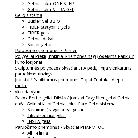
Geliniai lakai ONE STEP
Geliniai lakai VITRA GEL
Gelio sistema
Buider Gel BBIO
FIBER Statybinis gelis
FIBER gelis
Geliniai dažai
Spider geliai
Paruošimo priemonės / Primer
Polygeliai
Prekių rinkiniai
Priemonės nagų odelėms
Rankų ir
kūno losjonai
Skulptūrinės polybazės
Skysčiai
SPA pėdų linija
Vienkartinis
paruošimo rinkinys
Įrankiai / Papildomos priemonės
Topai
Teptukai
Alepo
muilai
Victoria Vynn
Bazės
Bottle geliai
Dildės / Įrankiai
Easy fiber geliai
Geliniai
dažai
Geliniai lakai
Geliniai lakai Pure
Gelio sistema
Savaime išsilyginantys geliai
Tiksotropiniai geliai
INSTA geliai
Paruošimo priemonės / Skysčiai
PHARMFOOT
All IN linija