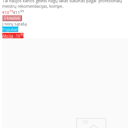
Tai naujos kartos gelinis nagų lakas sukurtas pagal profesionalų
meistrų rekomendacijas, kompe..
79
99
€10
€11
Į norų sąrašą
Populiari
%
Akcija
-10