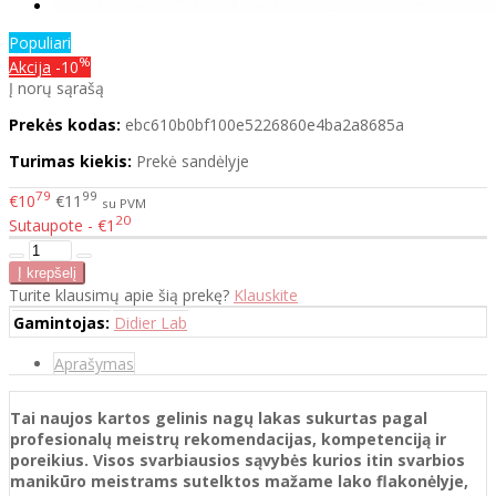
Populiari
%
Akcija
-10
Į norų sąrašą
Prekės kodas:
ebc610b0bf100e5226860e4ba2a8685a
Turimas kiekis:
Prekė sandėlyje
79
99
€10
€11
su PVM
20
Sutaupote - €1
Turite klausimų apie šią prekę?
Klauskite
Gamintojas:
Didier Lab
Aprašymas
Tai naujos kartos gelinis nagų lakas sukurtas pagal
profesionalų meistrų rekomendacijas, kompetenciją ir
poreikius. Visos svarbiausios sąvybės kurios itin svarbios
manikūro meistrams sutelktos mažame lako flakonėlyje,