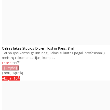
Gelinis lakas Studios Didier , lost in Paris, 8ml
Tai naujos kartos gelinis nagų lakas sukurtas pagal profesionalų
meistrų rekomendacijas, kompe..
79
99
€10
€11
Į norų sąrašą
%
Akcija
-10