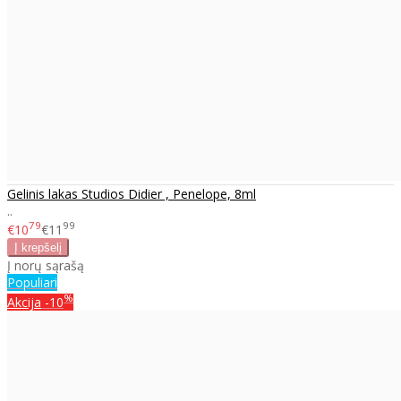
Gelinis lakas Studios Didier , Penelope, 8ml
..
79
99
€10
€11
Į norų sąrašą
Populiari
%
Akcija
-10