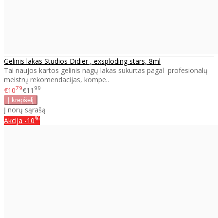
Gelinis lakas Studios Didier , exsploding stars, 8ml
Tai naujos kartos gelinis nagų lakas sukurtas pagal profesionalų
meistrų rekomendacijas, kompe..
79
99
€10
€11
Į norų sąrašą
%
Akcija
-10