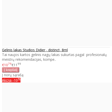
Gelinis lakas Studios Didier , distinct, 8ml
Tai naujos kartos gelinis nagų lakas sukurtas pagal profesionalų
meistrų rekomendacijas, kompe..
79
99
€10
€11
Į norų sąrašą
%
Akcija
-10