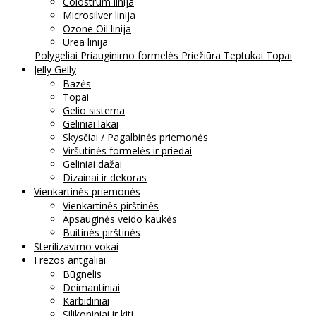
Colostrum linija
Microsilver linija
Ozone Oil linija
Urea linija
Polygeliai
Priauginimo formelės
Priežiūra
Teptukai
Topai
Jelly Gelly
Bazės
Topai
Gelio sistema
Geliniai lakai
Skysčiai / Pagalbinės priemonės
Viršutinės formelės ir priedai
Geliniai dažai
Dizainai ir dekoras
Vienkartinės priemonės
Vienkartinės pirštinės
Apsauginės veido kaukės
Buitinės pirštinės
Sterilizavimo vokai
Frezos antgaliai
Būgnelis
Deimantiniai
Karbidiniai
Silikoniniai ir kiti