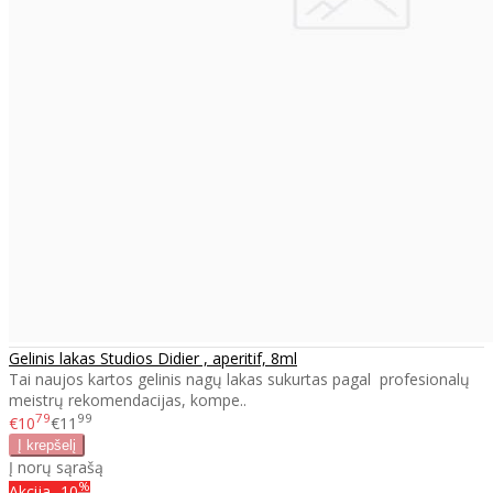
Gelinis lakas Studios Didier , aperitif, 8ml
Tai naujos kartos gelinis nagų lakas sukurtas pagal profesionalų
meistrų rekomendacijas, kompe..
79
99
€10
€11
Į norų sąrašą
%
Akcija
-10