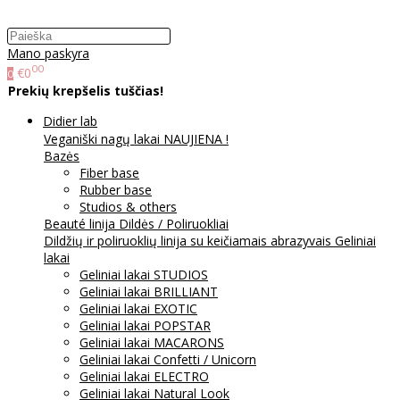
Mano paskyra
00
€0
0
Prekių krepšelis tuščias!
Didier lab
Veganiški nagų lakai NAUJIENA !
Bazės
Fiber base
Rubber base
Studios & others
Beauté linija
Dildės / Poliruokliai
Dildžių ir poliruoklių linija su keičiamais abrazyvais
Geliniai
lakai
Geliniai lakai STUDIOS
Geliniai lakai BRILLIANT
Geliniai lakai EXOTIC
Geliniai lakai POPSTAR
Geliniai lakai MACARONS
Geliniai lakai Confetti / Unicorn
Geliniai lakai ELECTRO
Geliniai lakai Natural Look