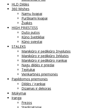
HLD Dildės
360 Wishes
Namų kvapai
Purškiami kvapai
Žvakės
HIGH PRIESTESS
Dušo putos
Kūno šveitikliai
Kūno sviestai
STALEKS
Manikiūro ir pedikiūro žnyplutės
Manikiūro ir pedikiūro žirklutės
Manikiūro ir pedikiūro įrankiai
Nagų dildės ir priedai
Teptukai
Vienkartinės priemonės
Papildomos priemonės
Dildės / įrankiai
Dizainas ir dekoras
Mokymai
Įranga
Frezos
Sterilizatoriai