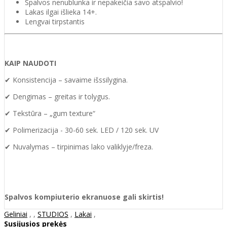
Spalvos nenublunka ir nepakeičia savo atspalvio!
Lakas ilgai išlieka 14+.
Lengvai tirpstantis
KAIP NAUDOTI
✔ Konsistencija – savaime išssilygina.
✔ Dengimas – greitas ir tolygus.
✔ Tekstūra – „gum texture“
✔ Polimerizacija - 30-60 sek. LED / 120 sek. UV
✔ Nuvalymas – tirpinimas lako valiklyje/freza.
Spalvos kompiuterio ekranuose gali skirtis!
Geliniai
,
,
STUDIOS
,
Lakai
,
Susijusios prekės