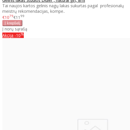
Gelinis lakas Studios Didier , natural girl, 8ml
Tai naujos kartos gelinis nagų lakas sukurtas pagal profesionalų
meistrų rekomendacijas, kompe..
79
99
€10
€11
Į norų sąrašą
%
Akcija
-10