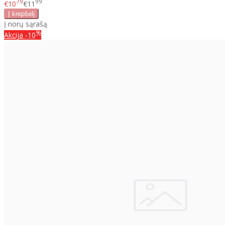
79
99
€10
€11
Į norų sąrašą
%
Akcija
-10