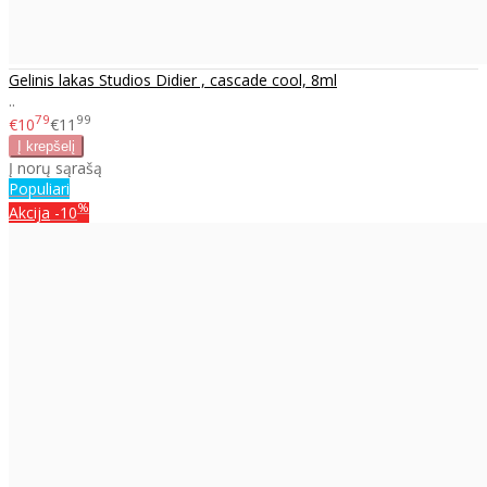
Gelinis lakas Studios Didier , cascade cool, 8ml
..
79
99
€10
€11
Į norų sąrašą
Populiari
%
Akcija
-10