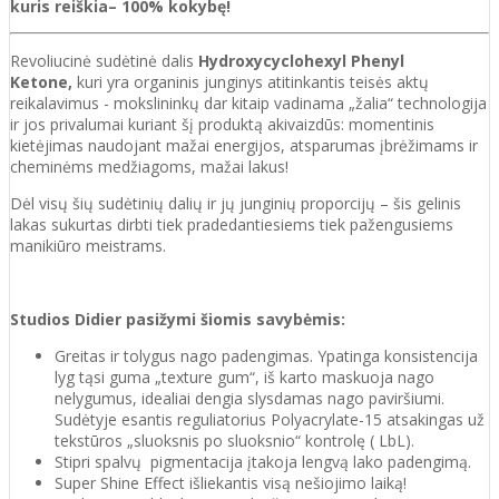
kuris reiškia– 100% kokybę
!
Revoliucinė sudėtinė dalis
Hydroxycyclohexyl Phenyl
Ketone,
kuri yra organinis junginys atitinkantis teisės aktų
reikalavimus - mokslininkų dar kitaip vadinama „žalia“ technologija
ir jos privalumai kuriant šį produktą akivaizdūs: momentinis
kietėjimas naudojant mažai energijos, atsparumas įbrėžimams ir
cheminėms medžiagoms, mažai lakus!
Dėl visų šių sudėtinių dalių ir jų junginių proporcijų – šis gelinis
lakas sukurtas dirbti tiek pradedantiesiems tiek pažengusiems
manikiūro meistrams.
Studios Didier pasižymi šiomis savybėmis:
Greitas ir tolygus nago padengimas. Ypatinga konsistencija
lyg tąsi guma „texture gum“, iš karto maskuoja nago
nelygumus, idealiai dengia slysdamas nago paviršiumi.
Sudėtyje esantis reguliatorius Polyacrylate-15 atsakingas už
tekstūros „sluoksnis po sluoksnio“ kontrolę ( LbL).
Stipri spalvų pigmentacija įtakoja lengvą lako padengimą.
Super Shine Effect išliekantis visą nešiojimo laiką!