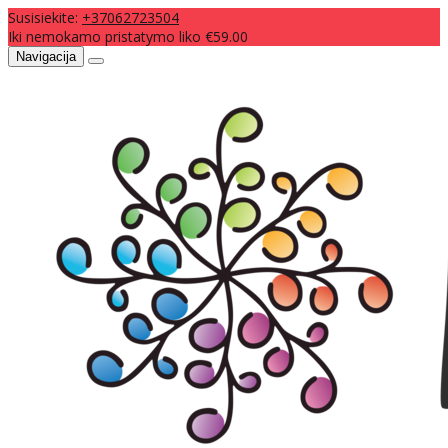
Susisiekite:
+37062723504
Iki nemokamo pristatymo liko €59.00
Navigacija