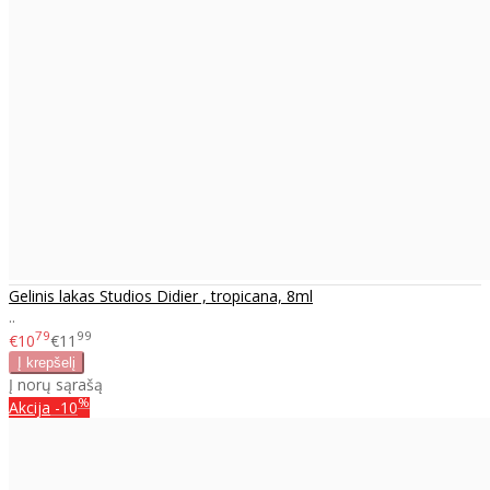
Gelinis lakas Studios Didier , tropicana, 8ml
..
79
99
€10
€11
Į norų sąrašą
%
Akcija
-10