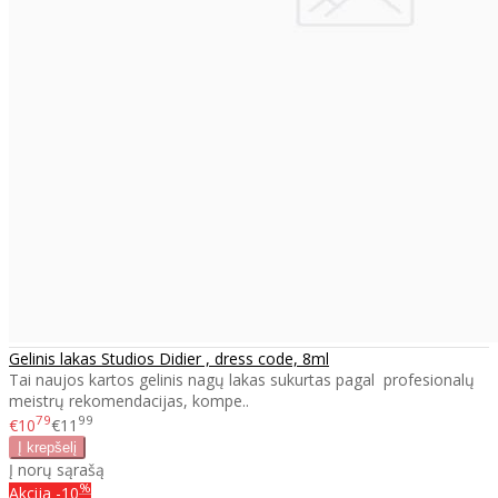
Gelinis lakas Studios Didier , dress code, 8ml
Tai naujos kartos gelinis nagų lakas sukurtas pagal profesionalų
meistrų rekomendacijas, kompe..
79
99
€10
€11
Į norų sąrašą
%
Akcija
-10