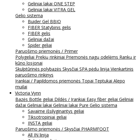
Geliniai lakai ONE STEP
Geliniai lakai VITRA GEL
Gelio sistema
Buider Gel BBIO
FIBER Statybinis gelis
FIBER gelis
Geliniai dažai
Spider geliai
Paruošimo priemonės / Primer
Polygeliai
Prekių rinkiniai
Priemonės nagų odelėms
Rankų ir
kūno losjonai
Skulptūrinės polybazės
Skysčiai
SPA pėdų linija
Vienkartinis
paruošimo rinkinys
Įrankiai / Papildomos priemonės
Topai
Teptukai
Alepo
muilai
Victoria Vynn
Bazės
Bottle geliai
Dildės / Įrankiai
Easy fiber geliai
Geliniai
dažai
Geliniai lakai
Geliniai lakai Pure
Gelio sistema
Savaime išsilyginantys geliai
Tiksotropiniai geliai
INSTA geliai
Paruošimo priemonės / Skysčiai
PHARMFOOT
All IN linija