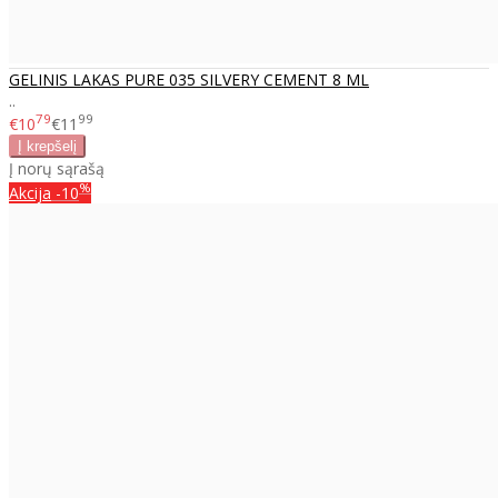
GELINIS LAKAS PURE 035 SILVERY CEMENT 8 ML
..
79
99
€10
€11
Į norų sąrašą
%
Akcija
-10