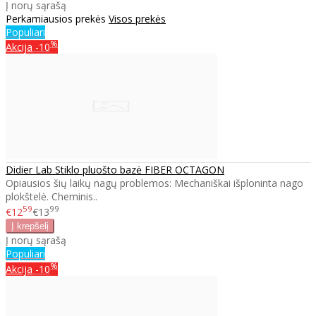
Į norų sąrašą
Perkamiausios prekės
Visos prekės
Populiari
%
Akcija
-10
Didier Lab Stiklo pluošto bazė FIBER OCTAGON
Opiausios šių laikų nagų problemos: Mechaniškai išploninta nago
plokštelė. Cheminis..
59
99
€12
€13
Į norų sąrašą
Populiari
%
Akcija
-10