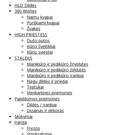
HLD Dildės
360 Wishes
Namų kvapai
Purškiami kvapai
Žvakės
HIGH PRIESTESS
Dušo putos
Kūno šveitikliai
Kūno sviestai
STALEKS
Manikiūro ir pedikiūro žnyplutės
Manikiūro ir pedikiūro žirklutės
Manikiūro ir pedikiūro įrankiai
Nagų dildės ir priedai
Teptukai
Vienkartinės priemonės
Papildomos priemonės
Dildės / įrankiai
Dizainas ir dekoras
Mokymai
Įranga
Frezos
Sterilizatoriai