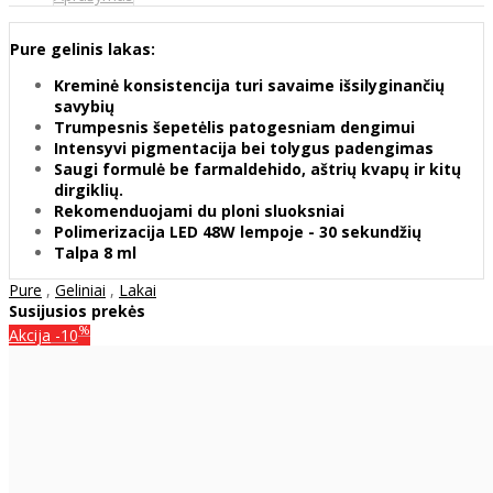
Pure gelinis lakas:
Kreminė konsistencija turi savaime išsilyginančių
savybių
Trumpesnis šepetėlis patogesniam dengimui
Intensyvi pigmentacija bei tolygus padengimas
Saugi formulė be farmaldehido, aštrių kvapų ir kitų
dirgiklių.
Rekomenduojami du ploni sluoksniai
Polimerizacija LED 48W lempoje - 30 sekundžių
Talpa 8 ml
Pure
,
Geliniai
,
Lakai
Susijusios prekės
%
Akcija
-10