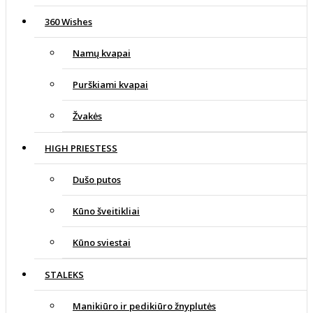
360 Wishes
Namų kvapai
Purškiami kvapai
Žvakės
HIGH PRIESTESS
Dušo putos
Kūno šveitikliai
Kūno sviestai
STALEKS
Manikiūro ir pedikiūro žnyplutės