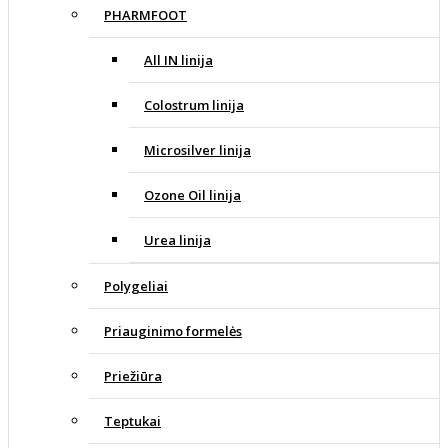
PHARMFOOT
All IN linija
Colostrum linija
Microsilver linija
Ozone Oil linija
Urea linija
Polygeliai
Priauginimo formelės
Priežiūra
Teptukai