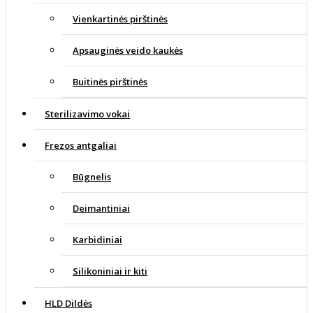
Vienkartinės pirštinės
Apsauginės veido kaukės
Buitinės pirštinės
Sterilizavimo vokai
Frezos antgaliai
Būgnelis
Deimantiniai
Karbidiniai
Silikoniniai ir kiti
HLD Dildės