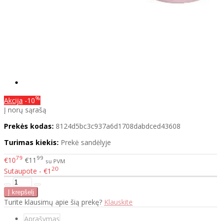
%
Akcija
-10
Į norų sąrašą
Prekės kodas:
8124d5bc3c937a6d1708dabdced43608
Turimas kiekis:
Prekė sandėlyje
79
99
€10
€11
su PVM
20
Sutaupote - €1
Turite klausimų apie šią prekę?
Klauskite
Aprašymas