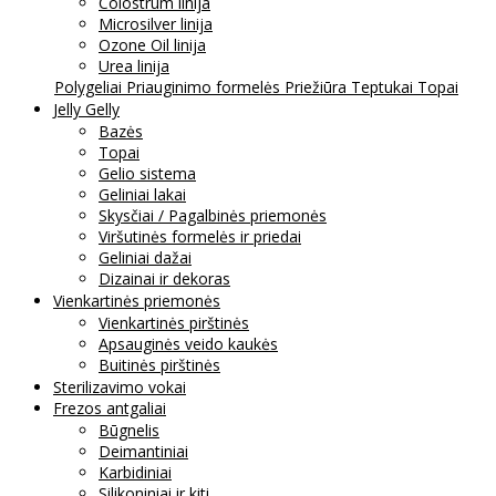
Colostrum linija
Microsilver linija
Ozone Oil linija
Urea linija
Polygeliai
Priauginimo formelės
Priežiūra
Teptukai
Topai
Jelly Gelly
Bazės
Topai
Gelio sistema
Geliniai lakai
Skysčiai / Pagalbinės priemonės
Viršutinės formelės ir priedai
Geliniai dažai
Dizainai ir dekoras
Vienkartinės priemonės
Vienkartinės pirštinės
Apsauginės veido kaukės
Buitinės pirštinės
Sterilizavimo vokai
Frezos antgaliai
Būgnelis
Deimantiniai
Karbidiniai
Silikoniniai ir kiti