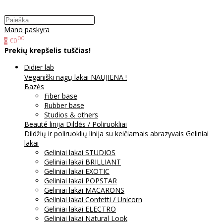
Mano paskyra
00
€0
0
Prekių krepšelis tuščias!
Didier lab
Veganiški nagų lakai NAUJIENA !
Bazės
Fiber base
Rubber base
Studios & others
Beauté linija
Dildės / Poliruokliai
Dildžių ir poliruoklių linija su keičiamais abrazyvais
Geliniai
lakai
Geliniai lakai STUDIOS
Geliniai lakai BRILLIANT
Geliniai lakai EXOTIC
Geliniai lakai POPSTAR
Geliniai lakai MACARONS
Geliniai lakai Confetti / Unicorn
Geliniai lakai ELECTRO
Geliniai lakai Natural Look