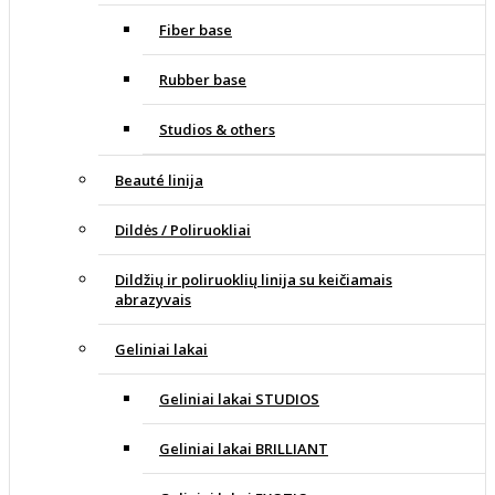
Fiber base
Rubber base
Studios & others
Beauté linija
Dildės / Poliruokliai
Dildžių ir poliruoklių linija su keičiamais
abrazyvais
Geliniai lakai
Geliniai lakai STUDIOS
Geliniai lakai BRILLIANT