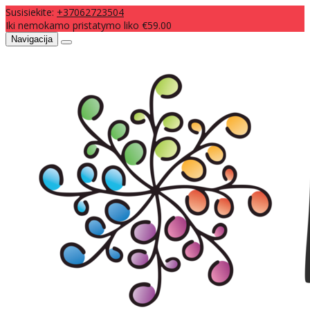
Susisiekite:
+37062723504
Iki nemokamo pristatymo liko €59.00
Navigacija