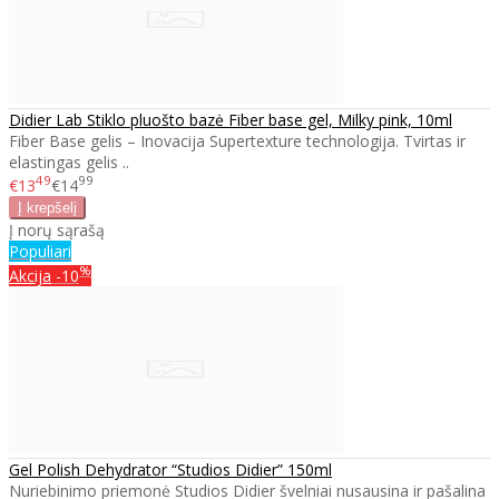
Didier Lab Stiklo pluošto bazė Fiber base gel, Milky pink, 10ml
Fiber Base gelis – Inovacija Supertexture technologija. Tvirtas ir
elastingas gelis ..
49
99
€13
€14
Į norų sąrašą
Populiari
%
Akcija
-10
Gel Polish Dehydrator “Studios Didier” 150ml
Nuriebinimo priemonė Studios Didier švelniai nusausina ir pašalina