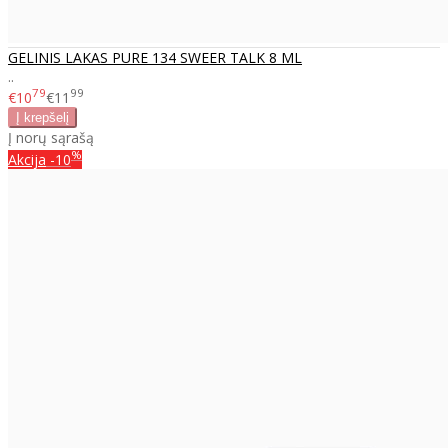
GELINIS LAKAS PURE 134 SWEER TALK 8 ML
..
79
99
€10
€11
Į norų sąrašą
%
Akcija
-10