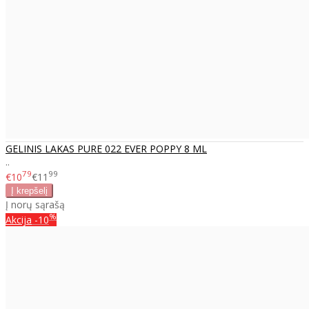
GELINIS LAKAS PURE 022 EVER POPPY 8 ML
..
79
99
€10
€11
Į norų sąrašą
%
Akcija
-10