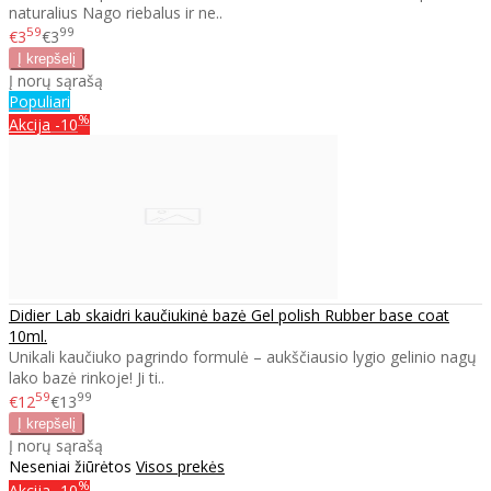
naturalius Nago riebalus ir ne..
59
99
€3
€3
Į norų sąrašą
Populiari
%
Akcija
-10
Didier Lab skaidri kaučiukinė bazė Gel polish Rubber base coat
10ml.
Unikali kaučiuko pagrindo formulė – aukščiausio lygio gelinio nagų
lako bazė rinkoje! Ji ti..
59
99
€12
€13
Į norų sąrašą
Neseniai žiūrėtos
Visos prekės
%
Akcija
-10