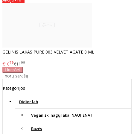
GELINIS LAKAS PURE 003 VELVET AGATE 8 ML
..
79
99
€10
€11
Į norų sąrašą
Kategorijos
Didier lab
Veganiški nagų lakai NAUJIENA !
Bazės