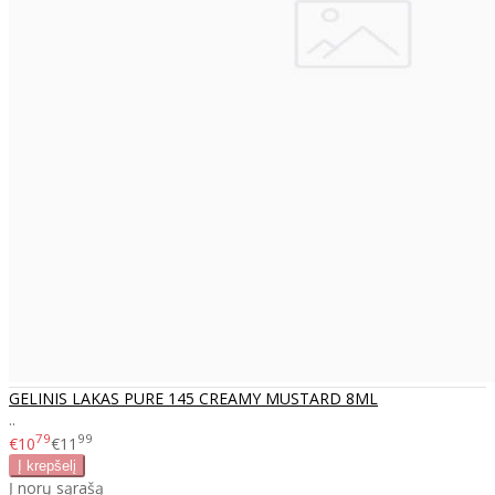
GELINIS LAKAS PURE 145 CREAMY MUSTARD 8ML
..
79
99
€10
€11
Į norų sąrašą