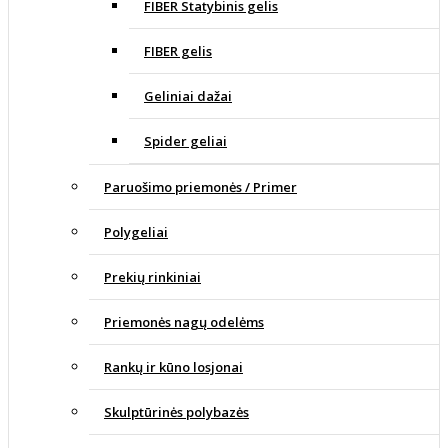
FIBER Statybinis gelis
FIBER gelis
Geliniai dažai
Spider geliai
Paruošimo priemonės / Primer
Polygeliai
Prekių rinkiniai
Priemonės nagų odelėms
Rankų ir kūno losjonai
Skulptūrinės polybazės