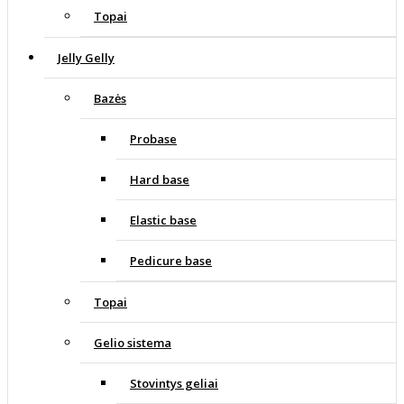
Topai
Jelly Gelly
Bazės
Probase
Hard base
Elastic base
Pedicure base
Topai
Gelio sistema
Stovintys geliai