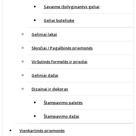
Savaime išsilyginantys geliai
Geliai buteliuke
Geliniai lakai
Skysčiai / Pagalbinės priemonės
Viršutinės formelės ir priedai
Geliniai dažai
Dizainai ir dekoras
Štampavimo paletės
Štampavimo dažai
Vienkartinės priemonės