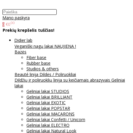
Mano paskyra
00
€0
0
Prekių krepšelis tuščias!
Didier lab
Veganiški nagų lakai NAUJIENA !
Bazės
Fiber base
Rubber base
Studios & others
Beauté linija
Dildės / Poliruokliai
Dildžių ir poliruoklių linija su keičiamais abrazyvais
Geliniai
lakai
Geliniai lakai STUDIOS
Geliniai lakai BRILLIANT
Geliniai lakai EXOTIC
Geliniai lakai POPSTAR
Geliniai lakai MACARONS
Geliniai lakai Confetti / Unicorn
Geliniai lakai ELECTRO
Geliniai lakai Natural Look