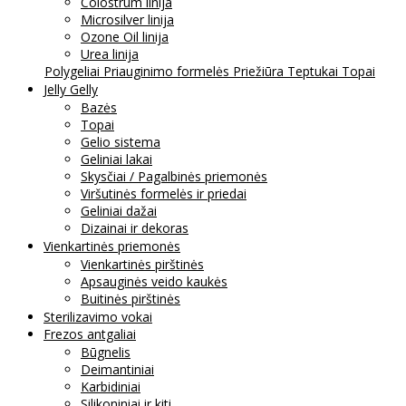
Colostrum linija
Microsilver linija
Ozone Oil linija
Urea linija
Polygeliai
Priauginimo formelės
Priežiūra
Teptukai
Topai
Jelly Gelly
Bazės
Topai
Gelio sistema
Geliniai lakai
Skysčiai / Pagalbinės priemonės
Viršutinės formelės ir priedai
Geliniai dažai
Dizainai ir dekoras
Vienkartinės priemonės
Vienkartinės pirštinės
Apsauginės veido kaukės
Buitinės pirštinės
Sterilizavimo vokai
Frezos antgaliai
Būgnelis
Deimantiniai
Karbidiniai
Silikoniniai ir kiti