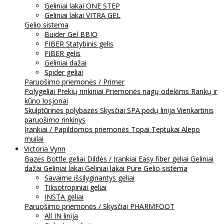
Geliniai lakai ONE STEP
Geliniai lakai VITRA GEL
Gelio sistema
Buider Gel BBIO
FIBER Statybinis gelis
FIBER gelis
Geliniai dažai
Spider geliai
Paruošimo priemonės / Primer
Polygeliai
Prekių rinkiniai
Priemonės nagų odelėms
Rankų ir
kūno losjonai
Skulptūrinės polybazės
Skysčiai
SPA pėdų linija
Vienkartinis
paruošimo rinkinys
Įrankiai / Papildomos priemonės
Topai
Teptukai
Alepo
muilai
Victoria Vynn
Bazės
Bottle geliai
Dildės / Įrankiai
Easy fiber geliai
Geliniai
dažai
Geliniai lakai
Geliniai lakai Pure
Gelio sistema
Savaime išsilyginantys geliai
Tiksotropiniai geliai
INSTA geliai
Paruošimo priemonės / Skysčiai
PHARMFOOT
All IN linija