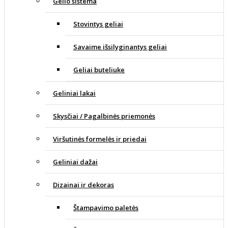
Gelio sistema
Stovintys geliai
Savaime išsilyginantys geliai
Geliai buteliuke
Geliniai lakai
Skysčiai / Pagalbinės priemonės
Viršutinės formelės ir priedai
Geliniai dažai
Dizainai ir dekoras
Štampavimo paletės