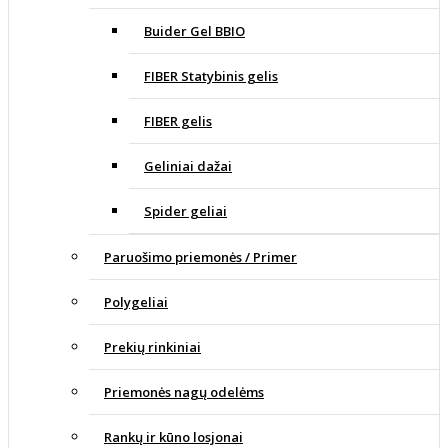
Buider Gel BBIO
FIBER Statybinis gelis
FIBER gelis
Geliniai dažai
Spider geliai
Paruošimo priemonės / Primer
Polygeliai
Prekių rinkiniai
Priemonės nagų odelėms
Rankų ir kūno losjonai