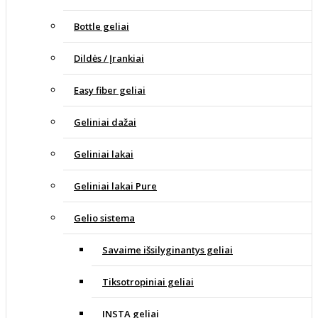
Bottle geliai
Dildės / Įrankiai
Easy fiber geliai
Geliniai dažai
Geliniai lakai
Geliniai lakai Pure
Gelio sistema
Savaime išsilyginantys geliai
Tiksotropiniai geliai
INSTA geliai