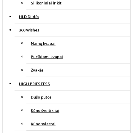
Silikoniniai ir kiti
HLD Dildės
360 Wishes
Namų kvapai
Purškiami kvapai
Žvakės
HIGH PRIESTESS
Dušo putos
Kūno šveitikliai
Kūno sviestai