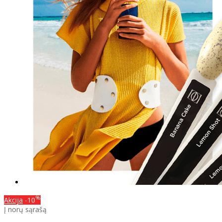
%
Akcija
-10
Į norų sąrašą