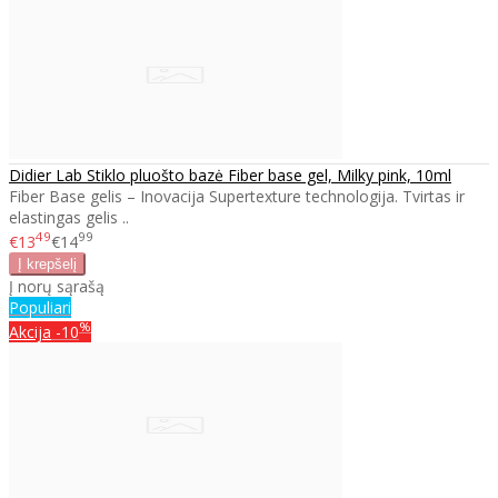
Didier Lab Stiklo pluošto bazė Fiber base gel, Milky pink, 10ml
Fiber Base gelis – Inovacija Supertexture technologija. Tvirtas ir
elastingas gelis ..
49
99
€13
€14
Į norų sąrašą
Populiari
%
Akcija
-10