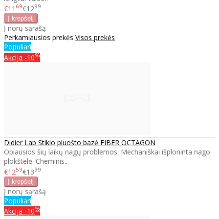
69
99
€11
€12
Į norų sąrašą
Perkamiausios prekės
Visos prekės
Populiari
%
Akcija
-10
Didier Lab Stiklo pluošto bazė FIBER OCTAGON
Opiausios šių laikų nagų problemos: Mechaniškai išploninta nago
plokštelė. Cheminis..
59
99
€12
€13
Į norų sąrašą
Populiari
%
Akcija
-10