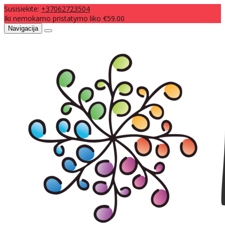
Susisiekite:
+37062723504
Iki nemokamo pristatymo liko €59.00
Navigacija