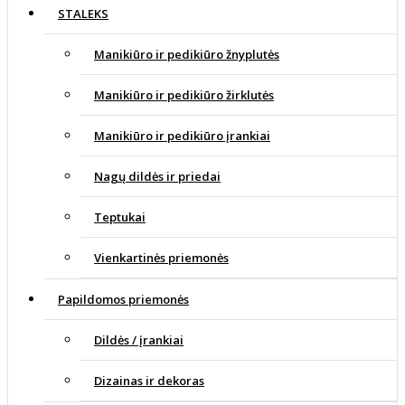
STALEKS
Manikiūro ir pedikiūro žnyplutės
Manikiūro ir pedikiūro žirklutės
Manikiūro ir pedikiūro įrankiai
Nagų dildės ir priedai
Teptukai
Vienkartinės priemonės
Papildomos priemonės
Dildės / įrankiai
Dizainas ir dekoras