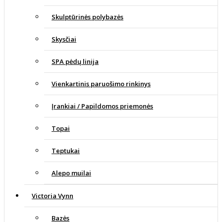
Skulptūrinės polybazės
Skysčiai
SPA pėdų linija
Vienkartinis paruošimo rinkinys
Įrankiai / Papildomos priemonės
Topai
Teptukai
Alepo muilai
Victoria Vynn
Bazės