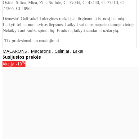
Oxide, Silica, Mica, Zinc Sulfide, CI 77004, CI 45430, CI 77510, CI
77266, CI 18965
Dėmesio! Gali sukelti alergines reakcijas: dirginant akis, nosį bei odą.
Laikyti toliau nuo atviros liepsnos. Laikyti vaikams nepasiekiamoje vietoje.
Nelaikyti ant saulės spindulių. Produktą laikyti sandariai uždarytą.
Tik profesionaliam naudojimui.
MACARONS
,
Macarons
,
Geliniai
,
Lakai
Susijusios prekės
%
Akcija
-10