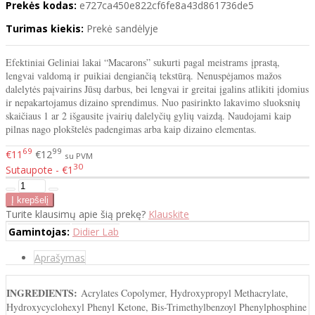
Prekės kodas:
e727ca450e822cf6fe8a43d861736de5
Turimas kiekis:
Prekė sandėlyje
Efektiniai Geliniai lakai “Macarons” sukurti pagal meistrams įprastą,
lengvai valdomą ir puikiai dengiančią tekstūrą. Nenuspėjamos mažos
dalelytės paįvairins Jūsų darbus, bei lengvai ir greitai įgalins atlikiti įdomius
ir nepakartojamus dizaino sprendimus. Nuo pasirinkto lakavimo sluoksnių
skaičiaus 1 ar 2 išgausite įvairių dalelyčių gylių vaizdą. Naudojami kaip
pilnas nago plokštelės padengimas arba kaip dizaino elementas.
69
99
€11
€12
su PVM
30
Sutaupote - €1
Turite klausimų apie šią prekę?
Klauskite
Gamintojas:
Didier Lab
Aprašymas
INGREDIENTS:
Acrylates Copolymer, Hydroxypropyl Methacrylate,
Hydroxycyclohexyl Phenyl Ketone, Bis-Trimethylbenzoyl Phenylphosphine