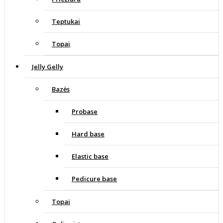
Teptukai
Topai
Jelly Gelly
Bazės
Probase
Hard base
Elastic base
Pedicure base
Topai