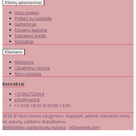
Klientų aptarnavimas
Visos prekės
Prekės su nuolaida
Gamintojai
Dovanų kuponai
Svetainės medis
Kontaktai
Klientams
Klientams
Užsakymų istorija
Norų sąrašas
Kontaktai
+37062723504
info@marti.lt
I-V 9.00-18.00 VI 09.00-14.00
2026 © Visos teisės saugomos. Kopijuoti, platinti svetainės turinį
be autorių sutikimo draudžiama.
Elektroninių parduotuvių nuoma
-
eShoprent.com