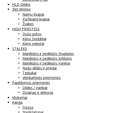
HLD Dildės
360 Wishes
Namų kvapai
Purškiami kvapai
Žvakės
HIGH PRIESTESS
Dušo putos
Kūno šveitikliai
Kūno sviestai
STALEKS
Manikiūro ir pedikiūro žnyplutės
Manikiūro ir pedikiūro žirklutės
Manikiūro ir pedikiūro įrankiai
Nagų dildės ir priedai
Teptukai
Vienkartinės priemonės
Papildomos priemonės
Dildės / įrankiai
Dizainas ir dekoras
Mokymai
Įranga
Frezos
Sterilizatoriai