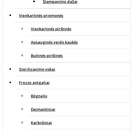
Štampavimo dažai
Vienkartinės priemonės
Vienkartinės pirštinės
Apsauginės veido kaukės
Buitinės pirštinės
Sterilizavimo vokai
Frezos antgaliai
Būgnelis
Deimantiniai
Karbidiniai