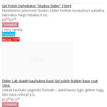
Gel Polish Dehydrator “Studios Didier” 150ml
Nuriebinimo priemonė Studios Didier švelniai nusausina ir pašalina
naturalius Nago riebalus ir ne..
59
99
€3
€3
Į norų sąrašą
Populiari
%
Akcija
-10
Didier Lab skaidri kaučiukinė bazė Gel polish Rubber base coat
10ml.
Unikali kaučiuko pagrindo formulė – aukščiausio lygio gelinio nagų
lako bazė rinkoje! Ji ti..
59
99
€12
€13