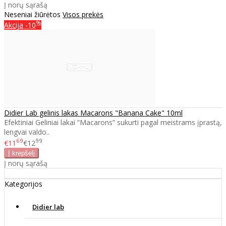
Į norų sąrašą
Neseniai žiūrėtos
Visos prekės
%
Akcija
-10
Didier Lab gelinis lakas Macarons "Banana Cake" 10ml
Efektiniai Geliniai lakai “Macarons” sukurti pagal meistrams įprastą,
lengvai valdo..
69
99
€11
€12
Į norų sąrašą
Kategorijos
Didier lab