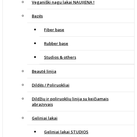
Veganiški nagų lakai NAUJIENA !
Bazės
Fiber base
Rubber base
Studios & others
Beauté linija
Dildės / Poliruokliai
Dildžių ir poliruoklių linija su keičiamais
abrazyvais
Geliniai lakai
Geliniai lakai STUDIOS