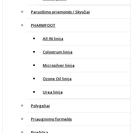
Paruošimo priemonės / Skysčiai
PHARMFOOT
All IN linija
Colostrum linija
Microsilver linija
Ozone Oil linija
Urea linija
Polygeliai
Priauginimo formelės
Priežiūra